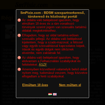
Bejelentkezés
Regisztráció
SmPixie.com - BDSM szexpartnerkereső,
társkereső és közösségi portál
Régi levél
Az oldalra való belépéssel igazolom, hogy
elmúltam 18 éves és a rám vonatkozó
2008. 08. 02. 11:16
| Megjelent: 1525x
törvények szerint jogom van szexuális tartalmú
Felhasználó összes cikke
oldalak megtekintéséhez.
Összes cikk
Elfogadom, hogy az oldal tartalma erősen
szexuális jellegű. Az oldalra való belépéssel
imike
kijelentem, hogy a szado-mazoval, a fétissel
vagy egyéb szexualitással kapcsolatos képek,
írások és egyéb dolgok nem ütköznek
Tegnap beléptem az egyik régóta nem használt levelezésembe, hátha
elveimbe, nem zaklatnak fel.
szükségem lesz egyszer még rá és ne szűnjön meg. Elkezdtem böngészni a
régi leveleket, el fogott valamiféle nosztalgia egyből. Bele borzongtam
Az oldalra való belépéssel igazolom, hogy
micsoda álomvilágból szőtt leveleket kaptam és küldtem annak idején :) Az
elolvastam a Felhasználási szabályokat és
egyik levél amit kb. 6 éve kaptam, még most is megmozgatta a fantáziám!
feltételeket.
ÁSZF
A levél:
Amennyiben közvetlenül valamelyik belső oldalt
Tárgy: mit szólnál...
nyitom meg, tudomásul veszem, hogy közvetve
Szia kis kurvám!
elfogadtam a fenti szabályokat.
Én nagyon szeretem az olyan mazo lányokat, akiknek van egy olyan lányhoz
Elmúltam 18 éves
Nem múltam el
nem illő dolguk a lába között, mint neked. Imádom, ha egy ilyen lányt
megkötözhetek. Leírom mit csinálnék veled, ha te is szeretnéd. Miután
beöltöztetlek nőnek, szépen kisminkellek és mint két barátnő ágyba bújunk. Te
kinyalod szépen a puncimat. Amikor már elég sokszor elélveztem akkor
következhetsz te. Először a nedves tangámat és a harisnyámat beletömöm a
szádba. Jó erősen bekötöm a kis kurva szádat egy harisnyával. A vörös