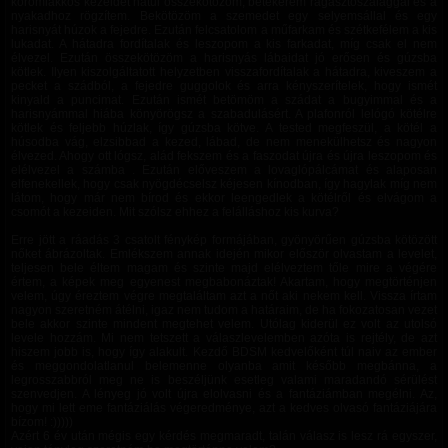
körömlakkos kezeidet hátul összekötözöm, betekerem ragasztószalaggal és a
nyakadhoz rögzítem. Bekötözöm a szemedet egy selyemsállal és egy
harisnyát húzok a fejedre. Ezután felcsatolom a műfarkam és szétkefélem a kis
lukadat. A hátadra fordítalak és leszopom a kis farkadat, míg csak el nem
élvezel. Ezután összekötözöm a harisnyás lábaidat jó erősen és gúzsba
kötlek. Ilyen kiszolgáltatott helyzetben visszafordítalak a hátadra, kiveszem a
pecket a szádból, a fejedre guggolok és arra kényszerítelek, hogy ismét
kinyald a puncimat. Ezután ismét betömöm a szádat a bugyimmal és a
harisnyámmal hiába könyörögsz a szabadulásért. A plafonról lelógó kötélre
kötlek és feljebb húzlak, így gúzsba kötve. A tested megfeszül, a kötél a
húsodba vág, elzsibbad a kezed, lábad, de nem menekülhetsz és nagyon
élvezed. Ahogy ott lógsz, alád fekszem és a faszodat újra és újra leszopom és
elélvezel a számba . Ezután előveszem a lovaglópálcámat és alaposan
elfenekellek, hogy csak nyögdécselsz kéjesen kínodban, így hagylak míg nem
látom, hogy már nem bírod és ekkor leengedlek a kötélről és elvágom a
csomót a kezeiden. Mit szólsz ehhez a felálláshoz kis kurva?
Erre jött a ráadás 3 csatolt fénykép formájában, gyönyörűen gúzsba kötözött
nőket ábrázoltak. Emlékszem annak idején mikor először olvastam a levelet,
teljesen bele éltem magam és szinte majd elélveztem tőle mire a végére
értem, a képek meg egyenest megbabonáztak! Akartam, hogy megtörténjen
velem, úgy éreztem végre megtaláltam azt a nőt aki nekem kell. Vissza írtam
nagyon szeretném átélni, igaz nem tudom a határaim, de ha fokozatosan vezet
bele akkor szinte mindent megtehet velem. Utólag kiderül ez volt az utolsó
levele hozzám. Mi nem tetszett a válaszlevelemben azóta is rejtély, de azt
hiszem jobb is, hogy így alakult. Kezdő BDSM kedvelőként túl naiv az ember
és meggondolatlanul belemenne olyanba amit később megbánna, a
legrosszabbról meg ne is beszéljünk esetleg valami maradandó sérülést
szenvedjen. A lényeg jó volt újra elolvasni és a fantáziámban megélni. Az,
hogy mi lett eme fantáziálás végeredménye, azt a kedves olvasó fantáziájára
bízom! :)))))
Azért 6 év után mégis egy kérdés megmaradt, talán válasz is lesz rá egyszer,