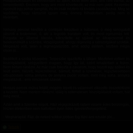
Föltápászkodtam és beosontam az ajtón, kicsit félve attól, ami rám várhat, az
ismeretlentől. Éreztem, hogy ami most következik, az már nem játék. Kezembe
nyomott egy pohár sangriát, és én csak néztem rá tovább csodálkozva. Meg se
lepődtem, hogy rámszólt igyam meg, énmeg fölhajtottam, pedig nem is
kívántam.
Néhány perccel később a combján feküdtem a hátamon, ő meg simogatott
játszott a testemmel, ő, aki a legjobb barátom volt, és most egészmás lett.
Forgatta az államat ideoda, kifeszítette az ujjával az álkapcsomat és
belekandikált a számba, vizsgálgatott, ahogy régesrég a rabszolgákat szokták.
Megalázó volt, talán a legmegalázóbb, amit addig átéltem, közben mégis
olyan jó...
Beállított a szoba közepére. Terpeszbe igazította a lábam. Meztelen voltam és
kiszolgáltatott, szégyelltem magam, hogy így lát, ezért lehajtottam a fejem.
Nem bírtam ránézni. Az már csak fokozta a zavarom, hogy hozott egy széket és
leült elém. Nézett, leplezetlenül, bámult, fölfalt a szemével, legszívesebben
elbujdostam volna annyira de annyira pucér voltam, mint még soha, annyira
megalázott... erre nincsenek szavak.
Hosszú percek múlva felállt, mögém lépett és valamivel elkezdte összekötözni
a kezeim. Nem mertem ránézni, idáig is rettenetesen kiszolgáltatott voltam, hát
még most...
Aztán amit a fülembe súgott. Attól végigcikázott rajtam valami édes borzongás,
hiszen életemben nem hallottam ilyen édes ígéretet/fenyegetést:
- Megharaptál. Fájt, de neked sokkal jobban fog fájni ami ezután jön...
Tetszik