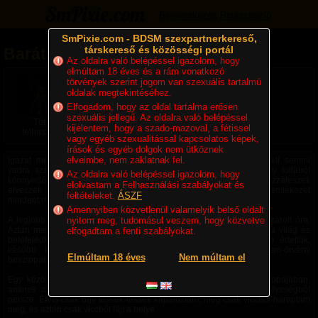
Bejelentkezés
Regisztráció
SmPixie.com - BDSM szexpartnerkereső,
társkereső és közösségi portál
Barátságból valami más...
Az oldalra való belépéssel igazolom, hogy
elmúltam 18 éves és a rám vonatkozó
2008. 06. 27. 20:16
| Megjelent: 1339x
törvények szerint jogom van szexuális tartalmú
Felhasználó összes cikke
oldalak megtekintéséhez.
Összes cikk
Elfogadom, hogy az oldal tartalma erősen
szexuális jellegű. Az oldalra való belépéssel
Törölt
kijelentem, hogy a szado-mazoval, a fétissel
felhasználó
vagy egyéb szexualitással kapcsolatos képek,
írások és egyéb dolgok nem ütköznek
elveimbe, nem zaklatnak fel.
Igazat mesélek, életem egyik legkülönlegesebb élményét.Nem kell semmi
vadra számítani, csak ami egy hozzám hasonló romantikás lány tollából
Az oldalra való belépéssel igazolom, hogy
könnyedén kiröppenhet. Tán helyenként eltérek a realitástól, hozzáteszek
elolvastam a Felhasználási szabályokat és
elveszek eztazt, de ezt nézd el nekem, mentségem, hogy az emlékezet
feltételeket.
ÁSZF
mindent megmásít kicsikét.
Amennyiben közvetlenül valamelyik belső oldalt
A legjobb barátom volt, mögöttünk állt számtalan hülyeségre elpazarolt óra.
nyitom meg, tudomásul veszem, hogy közvetve
Aztán megtörtént, többször is: mikor egy pillanat alatt megszűnik a világ és
elfogadtam a fenti szabályokat.
belefeledkezel a másik szemébe, valami rabul ejt... Előbb nem értettük,
később küzdöttünk ellene. De végül az a mitikus szerelem-örvény
Elmúltam 18 éves
Nem múltam el
beszippantott mindkettőnket menthetetlenül.
Egy közösen eltöltött szép februári nap után bohóckodtunk a szobájában,
aminek az lett a vége, hogy kitoloncolt az erkélyre. Ártatlan hülyeségből
persze. Én is csak úgy tessék-lássék kapálóztam, meg csak viccből haraptam
meg, és aztán csak viccből fájt a helye.