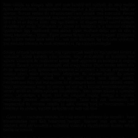
Rám csapta az üveges ajtót, ami csak bentről volt nyitható, én meg miután
hiába dörömböltem, lehuppantam kimelegedve a jéghideg betonra, háttal az
ajtónak. Durcás voltam és elhatároztam nem veszek róla tudomást. Percek
teltek el, egyre hidegebb lett, átfáztam és nem történt semmi. Hátrasandítottam,
és ő ott ült az ágyon, tőlem alig egy méterre, és engem nézett valami különös
révülettel az arcán. Fölhúztam az orrom és továbbra is a hátamat mutatva
igyekeztem úgy viselkedni, mint akinek olyan marhajó dolga van ott kinn a
hideg februárban a földön. Egyre jobban fáztam és untam magam. Elképzelni
sem tudtam, miféle játék lehet ez... már nem élveztem, így helyzetet váltottam,
felé fordulva ültem le és csak néztem fel rá, be a fényes melegbe.
Sokáig néztünk farkasszemet, míg egyszercsak felállt és egyszerűen kiment a
szobából. Szinte pánikba esve vártam, hogy visszatérjen és történjen már
valami. Visszajött de csalódnom kellett, leült ugyanoda és továbbra is engem
bámult. Zavaró, furcsán bizsergető volt ahogy nézett. Olyan kicsike lettem tőle
és be akartam jutni. Igyekeztem levakarni az arcomról a durcás vonásokat és
szépen nézni, talán könyörgően. Átfagytam. Be akartam menni. És valami
megváltozott. Ahogy nézett... ezt az arcát soha nem láttam azelőtt.
Félelmetesen más volt. Haragudott, és töprengett talán, mit csinálhatna velem,
hogy bosszulhatná meg, és persze ott volt az a büszke fennsőbbségesség,
valami amitől én lettem egészen jelentéktelen. Nem bírtam tovább a szemébe
nézni. Lehajtottam a fejem, mint aki szégyelli magát, mintegy a sajnálat,
megbánás jeleként, amiért megharaptam. Talán erre várt, nemtudom, de
megmozdult és résnyire nyitotta az ajtót, énmeg meg se moccantam, csak
ránéztem és vártam. Vártam, de fogalmam sem volt mire.
- Gyere be. - csendben mondta, és még sosem hallottam így beszélni. Ilyen
ellentmondást nem tűrő határozott hangon. Teljesen más volt, más várt
odabent, mint aki kicsukott a szobából. Valahol a kígyóbűvölés közben előjött
belőle az a másik...