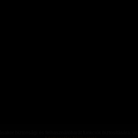
sakor biztonsági és felhasználóbarát funkciók biztosítására, val
|
Szolgák, Rabok
|
Transzvesztiták
|
Transzneműek
|
Fetisiszták
|
Mazochisták
|
Szadis