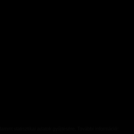
amint statisztikai adatok gyűjtésére. További információ:
ták
|
Aszexuálisok
|
Bizonytalanok
|
Vanillák
|
Párok
|
Pro felhasználók