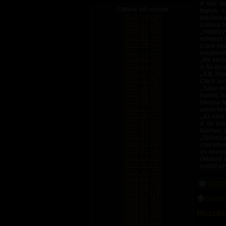
A ház be
Cikkek idő szerint
lógtak, 
2026. 08. (10)
tökélete
2026. 07. (70)
csizma f
2026. 06. (49)
„Vetkőzz
2026. 05. (49)
mindent l
2026. 04. (44)
Clark kez
2026. 03. (61)
megbénít
2026. 02. (56)
„Ne kénys
2026. 01. (57)
A fiú las
2025. 12. (59)
„Állj. Fo
2025. 11. (51)
Clark arc
2025. 10. (52)
„Szép te
2025. 09. (60)
menni, h
2025. 08. (65)
Helena fe
2025. 07. (75)
aztán hir
2025. 06. (51)
„Az első 
2025. 05. (75)
A fiú ér
2025. 04. (70)
füléhez, 
2025. 03. (45)
„Sírhats
2025. 02. (56)
szeretle
2025. 01. (44)
én nevem
2024. 12. (51)
Odakint t
2024. 11. (71)
valaki sí
2024. 10. (55)
2024. 09. (59)
Tetszi
2024. 08. (70)
2024. 07. (72)
Szeretn
2024. 06. (51)
2024. 05. (55)
Hozzász
2024. 04. (62)
2024. 03. (52)