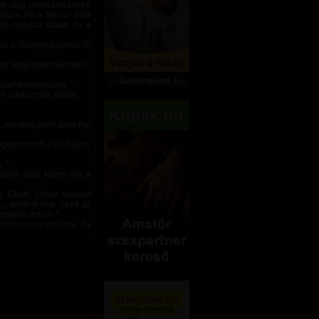
on régi olajfestmények
oknya és a fekete blúz
te hosszú lábait, és a
, a hazugságaidat. Itt
is kegyetlen tekintet –
zzel beavatkozni.”
te a kesztyűs kezét.
, minden perc arra fog
igsimított a fiú hátán,
k.”
lena ajka közel volt a
k, Clark. Olyan nagyon
el… amikor már csak az
enyém leszel.”
 Senki sem hallotta, ha