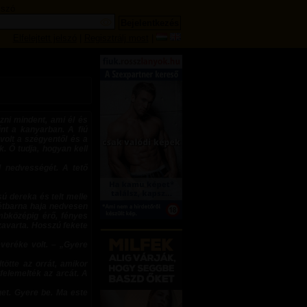
lszó
Elfelejtett jelszó
|
Regisztrálj most
|
zni mindent, ami él és
nt a kanyarban. A fiú
volt a szégyentől és a
k. Ő tudja, hogyan kell
d nedvességét. A tető
sú dereka és telt melle
tétbarna haja nedvesen
ombközépig érő, fényes
zavarta. Hosszú fekete
veréke volt. – „Gyere
tötte az orrát, amikor
 felemelték az arcát. A
et. Gyere be. Ma este