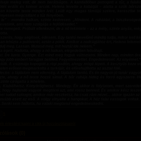
lseje meleg volt, de nem barátságos. A kandallóban pattogott a tűz, a falak
sötét erdők és komor arcok. Helena levette a kabátját – alatta a szűk bőrsz
sen követte teste minden ívét. Leült egy magas támlájú székre, keresztbe tet
ényesen megcsillant a tűz fényében.
 le” – mondta halkan, szinte kedvesen. „Mindent. A ruháidat, a büszkeségedet
evetünk, ami nem szolgálja a fejlődésedet.”
e remegett. Próbált ellenkezni, de a nő tekintete – az a mély, szinte anyás, még
otta.
zeríts, hogy segítsek, édesem. Egy tanító nevelőnő mindig tudja, mikor kell ké
san lehúzta a pulóverét, aztán a pólót. Amikor a nadrágjához ért, Helena felemel
rdulj meg. Lassan. Mutasd meg, mit hoztál ide nekem.”
a égett. Hallotta, ahogy a nő halkan, elégedetten felsóhajt.
st. De lusta. Gyenge. Ezt mind meg fogjuk változtatni. Minden nap, minden óra
ogy jobb embert faragjak belőled. Fegyelmezettet. Engedelmeset. Az enyémet.”
lállt. A csizmája kopogott a régi padlón, ahogy mögé lépett. A kesztyűs keze vég
telen erősen megmarkolta a tarkóját, és előrehajlította az asztal fölé.
lecke: a fájdalom nem ellenség. A fájdalom tanító. És én nagyon jó tanár vagyo
ezte, ahogy a nő teste hozzá simul. A bőr ruhája hideg és forró egyszerre. He
szinte cirógatta a lehelete.
z. Kiabálhatsz. Könyöröghetsz. Mindegy. Én akkor is folytatom, mert szeretle
k, hogy hajlandó vagyok megtörni azt, ami rossz benned. És amikor kész lesz
et tudod suttogni, amikor már reszketsz, ha csak rám nézel… akkor igazán az 
ovább esett az eső. A völgy elnyelte a hangokat. A ház falai vastagok voltak.
r. Senki sem hallotta, ha valaki megtanul engedelmeskedni.
5
k
ék értesítést kapni a cikk új hozzászólásairól
ólások (0)