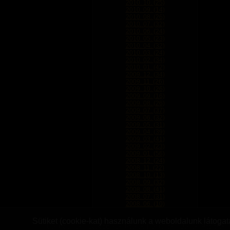
2010. 10. (25)
2010. 09. (14)
2010. 08. (26)
2010. 07. (32)
2010. 06. (24)
2010. 05. (23)
2010. 04. (32)
2010. 03. (24)
2010. 02. (34)
2010. 01. (42)
2009. 12. (34)
2009. 11. (26)
2009. 10. (26)
2009. 09. (16)
2009. 08. (26)
2009. 07. (37)
2009. 06. (32)
2009. 05. (31)
2009. 04. (39)
2009. 03. (41)
2009. 02. (23)
2009. 01. (56)
2008. 12. (24)
2008. 11. (22)
2008. 10. (13)
2008. 09. (32)
2008. 08. (41)
2008. 07. (31)
2008. 06. (10)
Sütiket (cookie-kat) használunk a weboldalunk látogatá
Domina úrnők
|
Szolgalányok, Rabnők
|
Switchek
|
Domok, Mesterek