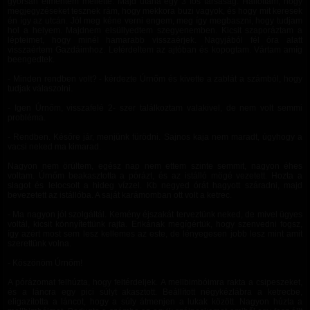
gyorsan elmentem mellette. Majd utána egy 3 fős társaság. Hallottam, hogy
megjegyzéseket tesznek rám, hogy mekkora buzi vagyok, és hogy mit keresek
én így az utcán. Jól meg kéne verni engem, meg így megbaszni, hogy tudjam
hol a helyem. Majdnem elsüllyedtem szegyenemben. Kicsit szaporáztam a
lépteimet, hogy minél hamarabb visszaérjek. Nagyjából fél óra alatt
visszaértem Gazdáimhoz. Letérdeltem az ajtóban és kopogtam. Vártam amíg
beengedtek.
- Minden rendben volt? - kérdezte Úrnőm és kivette a zablát a számból, hogy
tudjak válaszolni.
- Igen Úrnőm, visszafelé 2- szer találkoztam valakivel, de nem volt semmi
probléma.
- Rendben. Későre jár, menjünk fürödni. Sajnos kaja nem maradt, úgyhogy a
vacsi neked ma kimarad.
Nagyon nem örültem, egész nap nem ettem szinte semmit, nagyon éhes
voltam. Úrnőm beakasztotta a pórázt, és az istálló mögé vezetett. Hozta a
slagot és lelocsolt a hideg vízzel. Kb negyed órát hagyott száradni, majd
bevezetett az istállóba. A saját karámomban ott volt a ketrec.
- Ma nagyon jól szolgáltál. Kemény éjszakát terveztünk neked, de mivel ügyes
voltál, kicsit könnyítettünk rajta. Erikának megígértük, hogy szenvedni fogsz,
így azért most sem lesz kellemes az este, de lényegesen jobb lesz mint amit
szerettünk volna.
- Köszönöm Úrnőm!
A pórázomat felhúzta, hogy feltérdeljek. A mellbimbóimra rakta a csipeszeket,
és a láncra egy pici súlyt akasztott. Beállított négykézlábra a ketrecbe,
eligazította a láncot, hogy a súly átmenjen a lukak között. Nagyon húzta a