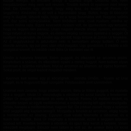
kapjak levegőt, és éreztem ahogy a számba fingik. Undorító volt, ilyen
megalázásban még nem volt részem. Tovább kellett őt nyalnom mint István
Urat. De Úrnőm úgy döntött, hogy elég lesz, és tovább vitt Ferenc Úr
seggéhez. Kinézetre is ez volt a legrondább segg. Biztos, hogy őt többször
meg is dugták, látszott rajta, hogy ez a segg használva volt. Nagyon szőrös
volt, ősz színű szőrszálakkal. Nem törődtem vele, csak nyaltam, mintha az
életem múlna rajta. Egyre kevesebb nyálam volt, de igyekeztem úgy kinyalni,
hogy ne legyen rám panasz. Uram nagyon élvezte ahogy nyalom, elmondta,
hogy milyen jó kurva vagyok, és életem végéig szívesen nyalatná a seggét. Őt
nyaltam a legtovább, de Úrnőm úgy döntött, hogy térjünk át Zoltán Úr fenekére.
Az ő segglyukával is játszottam neki is benyaltam ahogy tudtam. Ő nem
élvezte annyira, így pár perc után eltot magától. Úgy gondolom, ő inkább a női
szolgákat szereti, és inkább csak Béla Úr kedvéért van itt.
Úrnőm a hátamra fektetett, fölém guggolt, és elkezdett az arcomra pisilni.
Kinyitottam a számat, és elkezdtem nyalni a meleg hugyot. Nem tudtam olyan
pontosan a számba irányítani, folyt az arcomon az államon, az egész fejemen.
Sokat pisilt, de végül kiadott magából mindent.
- Ilyennek kell lennie egy jó köcsögnek. - mondta Úrnőm. - Nyalni az Urai
seggét, és le hugyozott fejjel szolgálni. Folytassátok amit szeretnétek.
Uraimat nem zavarta, hogy pisiben úszom, Béla úr fölém guggolt, és nyalatta
újra a seggét, István Úr visszadugta a vibrátort és azzal baszta a fenekemet.
Zoltán Úr megállt mellettünk és verte a faszát, Ferenc Úr mellém térdelt, és
elkezdte szopni az egyik mellbimbómat, a másikat pedig két ujjal morzsolgatta.
Szívta, harapta a mellbimbómat, nagyon fájt. De jobban zavart, hogy a számon
lévő seggtől alig kaptam levegőt. Mozgatta a fenekét az arcomon, végig húzta
a homlokomtól az államig. Egyszer csak valaki felemelte a lábaimat, és a
fejem felé húzták. Béla Úr megfogta a bokáimnál, ezzel a seggem teljesen
szabad lett. Kivették belőlem a vibrátort, és igazi fasz került a helyére. Valaki
elkezdett megdugni. Először nem láttam ki volt az, de amikor Béla Úr kicsit