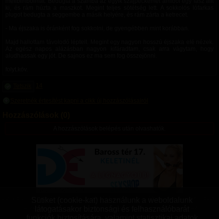
mellbimbóimat. Bedugta a számba az egyik szájpeckemet amiből egy fasz állt
ki, és rám húzta a maszkot. Megint teljes sötétség lett. A sokkolós lófarkas
plugot bedugta a seggembe a másik helyére, és rám zárta a ketrecet.
- Ma éjszaka is óránként fog sokkolni, de gyengébben mint korábban.
Majd hallottam távolodó lépteit. Megint egy nagyon hosszú éjszaka elé nézek.
Az egész napos alázásban nagyon kifáradtam, csak arra vágytam, hogy
aludhassak egy jót. De sajnos ez ma sem fog összejönni.
folyt.köv.
14
Tetszik
Szeretnék értesítést kapni a cikk új hozzászólásairól
Hozzászólások (0)
A hozzászólások belépés után olvashatók.
Domina úrnők
|
Szolgalányok, Rabnők
|
Switchek
|
Domok, Mesterek
|
Szolgák, Rabok
|
Sütiket (cookie-kat) használunk a weboldalunk
Transzvesztiták
|
Transzneműek
|
Fetisiszták
|
Mazochisták
|
Szadisták
|
látogatásakor biztonsági és felhasználóbarát
Aszexuálisok
|
Bizonytalanok
|
Vanillák
|
Párok
|
Pro felhasználók
funkciók biztosítására, valamint statisztikai adatok