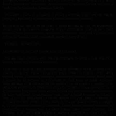
Elmentem, felvettem a cseléd ruhát, és a combfixet. Visszamentem az ajtóhoz.
Mind a ketten kész voltak már. Megcsókoltam a cipőjüket. Úrnőm rám rakta a
nyakörvet és visszarakta a zablát a számba.
- Visszafelé a zabla és a nyakörv is marad a szádban. Cipő nem kell, hülyén
nézne ki a ruhához. Ha szerencséd van nem találkozol senkivel.
Beszálltunk az autóba és elindultunk. Uram mondta az utat, és igyekeztem
megjegyezni, hogy merre megyünk, hogy visszataláljak. Valóban nem lakott
messze. Mikor megérkeztünk, kiszálltunk a kocsiból. Sötét volt, az utcán nem
volt senki. Családi házak mindenfelé, csendes környék volt.
- Térdelj le. - mondta Uram.
Letérdeltem és ránéztem. Kivette a zablát a számból.
- Nagyon ügyes voltál ma este. Sokat használtunk, de álltad a sarat. Nyisd ki a
szádat, kapsz egy kis búcsú ajándékot.
Kinyitottam a számat, Uram közelebb lépett, elővette a farkát, és elkezdett a
számba hugyozni. Lassan hugyozott, hogy mindet le tudjam nyelni. Mikor
végzett, kivette a számból, megrázta, hogy lejöjjön minden csepp. Ment belőle
a ruhára és az arcomra is. Előre tolta a lábát, hogy el tudjak köszönni.
Megcsókoltam mind a két cipőjét, visszarakta a zablát a számba, megfordult és
otthagyott. Felálltam, és elindultam vissza Gazdáimhoz. Nagyon megalázó volt
így mennem. Hugyosan, gecis arccal. Ugyan már megszáradt rajtam minden,
de azért volt szaga. Gondolkodtam rajta, hogy a zablát kivegyem a számból,
mert az nem volt lelakatolva, de semmi értelme nem volt. Ebben a ruhában, és
a nyakörvben már mindegy volt a zabla. A ruha nem takart semmit, a seggem
is és az erényöves farkam is látszódott. A plug félúton lemerült, legalább az
nem rezgett a fenekemben. Hazafelé kétszer jöttek velem szemben. Egy
középkorú nő aki kutyát sétáltatott, nagyon csodálkozva nézett rám, de