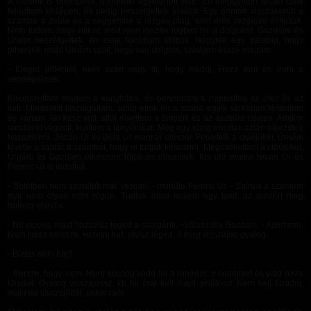
A többiek is bólintottak, mindenki egyetértett vele. Én meggyötört testtel csak
feküdtem középen, ők pedig beszélgettek tovább. Egy ponton visszakerült a
számba a zabla és a seggembe a rezgős plug, amit erős rezgésre állítottak.
Nem tudom, hogy mikor, mert nem igazán fogtam fel a dolgokat. Gazdáim és
Uraim beszélgettek, én csak feküdtem előttük. Hagyták egy darabig, hogy
pihenjek, majd Úrnőm szólt, hogy van dolgom, szedjem össze magam.
- Eleget pihentél, nem azért vagy itt, hogy feküdj. Hozz inni és enni a
vendégeknek.
Kivonszoltam magam a konyhába, és behordtam a nappaliba az ételt és az
italt. Mindenkit kiszolgáltam, amíg ettek én a szoba egyik sarkában térdeltem
és vártam. Aki kész volt, attól elvettem a tányért, és az asztalra raktam. Amikor
mindenki végzett, kivittem a tányérokat. Még egy ideig elvoltak aztán elkezdtek
hazamenni. Zoltán Úr és Béla Úr ment el először. Felvették a cipőjüket, Úrnőm
kivette a zablát a számból, hogy el tudják köszönni. Megcsókoltam a cipőjüket,
Úrnőm és Gazdám elköszönt tőlük és elmentek. Kis idő múlva István Úr és
Ferenc Úr is indultak.
- Sötétben nem szeretek már vezetni. - mondta Ferenc Úr. - Sajnos a szemem
már nem olyan mint régen. Tudtok hívni nekem egy taxit, az autóért meg
holnap eljövök.
- Ne viccelj, majd hazavisz téged a szolgánk. - válaszolta Gazdám. - Azért van.
Nem laksz messze, vezetni tud, elvisz téged, ő meg visszajön gyalog.
- Biztos nem baj?
- Persze, hogy nem. Menj köcsög vedd fel a ruhádat, a combixet és vidd haza
Uradat. Gyalog visszajössz, kb fél órát kell majd sétálnod. Nem kell fürödni,
majd ha visszajöttél, akkor ráér.