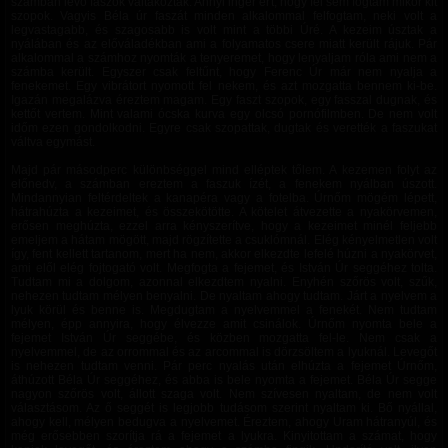
számban lévő faszok váltakoztak. Annyi inger ért, hogy fel sem fogtam mikor kit
szopok. Vagyis Béla úr faszát minden alkalommal felfogtam, neki volt a
legvastagabb, és szagosabb is volt mint a többi Úré. A kezeim úsztak a
nyálában és az előváladékban ami a folyamatos csere miatt került rájuk. Pár
alkalommal a számhoz nyomták a tenyeremet, hogy lenyaljam róla ami nem a
számba került. Egyszer csak feltűnt, hogy Ferenc Úr már nem nyalja a
fenekemet. Egy vibrátort nyomott fel nekem, és azt mozgatta bennem ki-be.
Igazán megalázva éreztem magam. Egy faszt szopok, egy fasszal dugnak, és
kettőt vertem. Mint valami ócska kurva egy olcsó pornófilmben. De nem volt
időm ezen gondolkodni. Egyre csak szopattak, dugtak és verették a faszukat
váltva egymást.
Majd pár másodperc különbséggel mind elléptek tőlem. A kezemen folyt az
előnedv, a számban ereztem a faszuk ízét, a fenekem nyálban úszott.
Mindannyian feltérdeltek a kanapéra vagy a fotelba. Úrnőm mögém lépett,
hátrahúzta a kezeimet, és összekötötte. A kötelet átvezette a nyakörvemen,
erősen meghúzta, ezzel arra kényszerítve, hogy a kezeimet minél feljebb
emeljem a hátam mögött, majd rögzítette a csuklómnál. Elég kényelmetlen volt
így, fent kellett tartanom, mert ha nem, akkor elkezdte lefelé húzni a nyakörvet,
ami elől elég fojtogató volt. Megfogta a fejemet, és István Úr seggéhez tolta.
Tudtam mi a dolgom, azonnal elkezdtem nyalni. Enyhén szőrös volt, szűk,
nehezen tudtam mélyen benyalni. De nyaltam ahogy tudtam. Járt a nyelvem a
lyuk körül és benne is. Megdugtam a nyelvemmel a fenekét. Nem tudtam
mélyen, épp annyira, hogy élvezze amit csinálok. Úrnőm nyomta bele a
fejemet István Úr seggébe, és közben mozgatta fel-le. Nem csak a
nyelvemmel, de az orrommal és az arcommal is dörzsöltem a lyuknál. Levegőt
is nehezen tudtam venni. Pár perc nyalás után elhúzta a fejemet Úrnőm,
áthúzott Béla Úr seggéhez, és abba is bele nyomta a fejemet. Béla Úr segge
nagyon szőrös volt, állott szaga volt. Nem szívesen nyaltam, de nem volt
választásom. Az ő seggét is legjobb tudásom szerint nyaltam ki. Bő nyállal,
ahogy kell, mélyen bedugva a nyelvemet. Éreztem, ahogy Uram hátranyúl, és
még erősebben szorítja rá a fejemet a lyukra. Kinyitottam a számat, hogy