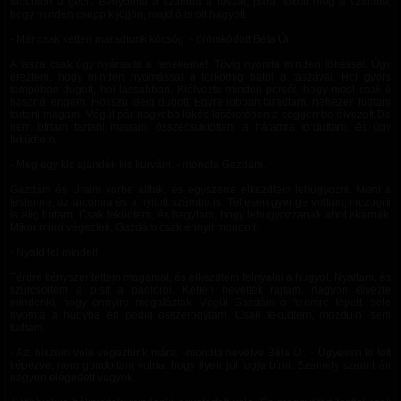
arcomon a gecit. Benyomta a számba a faszát, párat lökött még a számba,
hogy minden csepp kijöjjön, majd ő is ott hagyott.
- Már csak ketten maradtunk köcsög. - örömködött Béla Úr.
A fasza csak úgy nyársalta a fenekemet. Tövig nyomta minden lökéssel. Úgy
éreztem, hogy minden nyomással a torkomig hatol a faszával. Hol gyors
tempóban dugott, hol lassabban. Kiélvezte minden percét, hogy most csak ő
használ engem. Hosszú ideig dugott. Egyre jobban fáradtam, nehezen tudtam
tartani magam. Végül pár nagyobb lökés kíséretében a seggembe élvezett.De
nem bírtam tartani magam, összecsuklottam a hátamra fordultam, és úgy
feküdtem.
- Még egy kis ajándék kis kurvám. - mondta Gazdám.
Gazdám és Uraim körbe álltak, és egyszerre elkezdtem lehugyozni. Ment a
testemre, az arcomra és a nyitott számba is. Teljesen gyenge voltam, mozogni
is alig bírtam. Csak feküdtem, és hagytam, hogy lehugyozzanak ahol akarnak.
Mikor mind végeztek, Gazdám csak ennyit mondott:
- Nyald fel mindet!
Térdre kényszerítettem magamat, és elkezdtem felnyalni a hugyot, Nyaltam, és
szürcsöltem a pisit a padlóról. Ketten nevettek rajtam, nagyon élvezte
mindenki, hogy ennyire megaláztak. Végül Gazdám a fejemre lépett, bele
nyomta a hugyba én pedig összerogytam. Csak feküdtem, mozdulni sem
tudtam.
- Azt hiszem vele végeztünk mára. -mondta nevetve Béla Úr. - Ügyesen ki lett
képezve, nem gondoltam volna, hogy ilyen jól fogja bírni. Személy szerint én
nagyon elégedett vagyok.