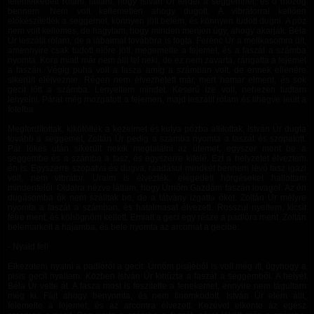
felemelkedett rólam, láttam, hogy István Úr térdel a seggemnél, és ő mozog
bennem. Nem volt kellemetlen ahogy dugott. A vibrátorral kellően
előkészítették a seggemet, könnyen jött belém, és könnyen tudott dugni. A póz
nem volt kellemes, de hagytam, hogy minden menjen úgy, ahogy akarják. Béla
Úr leszállt rólam, de a lábaimat továbbra is fogta. Ferenc Úr a mellkasomra ült,
amennyire csak tudott előre jött, megemelte a fejemet, és a faszát a számba
nyomta. Kora miatt már nem állt fel neki, de ez nem zavarta, rángatta a fejemet
a faszán. Végig puha volt a fasza amíg a számban volt, de ennek ellenére
sikerült elélveznie. Régen nem élvezhetett már, mert hamar elment, és sok
gecit lőtt a számba. Lenyeltem mindet. Keserű íze volt, nehezen tudtam
lenyelni. Párat még mozgatott a fejemen, majd leszállt rólam és lihegve leült a
fotelba.
Megfordítottak, kikötötték a kezeimet és kutya pózba állítottak, István Úr dugta
tovább a seggemet, Zoltán Úr pedig a számba nyomta a faszát és szopatott.
Pár lökés után sikerült nekik megtalálni az ütemet, egyszer ment be a
seggembe és a számba a fasz, és egyszerre kifelé. Ezt a helyzetet élveztem
én is. Egyszerre szopatva és dugva, ráadásul mindkét bennem lévő fasz igazi
volt, nem vibrátor. Uraim is élvezték, elégedett hörgéseket hallottam
mindenfelől. Oldalra nézve láttam, hogy Úrnőm Gazdám faszán lovagol. Az én
dugásomba ők nem szálltak be, de a látvány izgatta őket. Zoltán Úr mélyre
nyomta a faszát a számban, és hatalmasat élvezett. Rosszul nyeltem, kicsit
félre ment, és köhögnöm kellett. Emiatt a geci egy része a padlóra ment. Zoltán
belemarkolt a hajamba, és bele nyomta az arcomat a gecibe.
- Nyald fel!
Elkezdtem nyalni a padlóról a gecit. Úrnőm pisijéből is volt még itt, úgyhogy a
pisis gecit nyaltam. Közben István Úr kihúzta a faszát a seggemből. A helyét
Béla Úr vette át. A fasza most is feszítette a fenekemet, ennyire nem tágultam
még ki. Fájt ahogy benyomta, és nem finomkodott. István Úr elém állt,
felemelte a fejemet, és az arcomra élvezett. Kezével elkente az egész