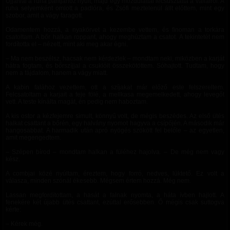
Ujjaival a ruha pántjához nyúlt, majd egy mozdulattal lecsúsztatta a vállairól. A
ruha selyemként omlott a padlóra, és Zsófi meztelenül állt előttem, mint egy
szobor, amit a vágy faragott.
Odamentem hozzá, a nyakörvet a kezembe vettem, és finoman a torkára
csatoltam. A bőr halkan roppant, ahogy meghúztam a csatot. A tekintetét nem
fordította el – nézett, mint aki meg akar égni.
– Ma nem beszélsz, hacsak nem kérdezlek – mondtam neki, miközben a karját
hátra fogtam, és bőrszíjjal a csuklóit összekötöttem. Sóhajtott. Tudtam, hogy
nem a fájdalom, hanem a vágy miatt.
A kabin falához vezettem, ott a szíjakat már előző este felszereltem.
Felcsatoltam a karjait a feje fölé, a mellkasa megemelkedett, ahogy levegőt
vett. A teste kínálta magát, én pedig nem haboztam.
A kis ostor a kézfejemre simult, könnyű volt, de mégis beszédes. Az első ütés
halkat csattant a bőrén, egy halvány nyomot hagyva a csípőjén. A második már
hangosabbat. A harmadik után apró nyögés szökött fel belőle – az egyetlen,
amit megengedtem.
– Szépen bírod – mondtam halkan a füléhez hajolva. – De még nem vagy
kész.
A combjai közé nyúltam, éreztem, hogy forró, nedves, lüktető. Ez volt a
válasza, minden szónál ékesebb. Mégsem értem hozzá. Még nem.
Lassan megfordítottam, a hasát a falnak nyomta, a háta ívben hajlott. A
fenekére két újabb ütés csattant, ezúttal erősebben. Ő mégis csak suttogva
kérte:
– Kérek még.