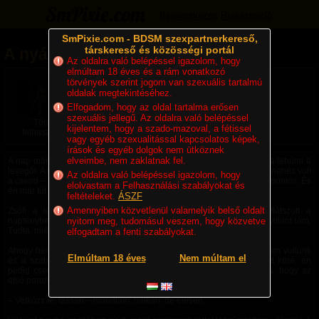
Bejelentkezés
Regisztráció
SmPixie.com - BDSM szexpartnerkereső,
társkereső és közösségi portál
A nyár forróságán túl (X)
Az oldalra való belépéssel igazolom, hogy
elmúltam 18 éves és a rám vonatkozó
2025. 09. 01. 19:33
| Megjelent: 383x
törvények szerint jogom van szexuális tartalmú
Felhasználó összes cikke
oldalak megtekintéséhez.
Összes cikk
Elfogadom, hogy az oldal tartalma erősen
szexuális jellegű. Az oldalra való belépéssel
Törölt
kijelentem, hogy a szado-mazoval, a fétissel
felhasználó
vagy egyéb szexualitással kapcsolatos képek,
írások és egyéb dolgok nem ütköznek
elveimbe, nem zaklatnak fel.
A nap már órák óta tűzte a tetőt, de a nyár lusta hősége nem hagyta lehűlni a
levegőt. A kabinban, amit az erdő szélén béreltem ki egy hétvégére, nehéz volt
Az oldalra való belépéssel igazolom, hogy
a csend – és még nehezebb volt a várakozás. Ő pontos volt. Mindig pontos. És
elolvastam a Felhasználási szabályokat és
én már túl régóta készültem erre a pillanatra.
feltételeket.
ÁSZF
Amennyiben közvetlenül valamelyik belső oldalt
Zsófi a lépcsőn jött fel, könnyű nyári ruhában, ami szinte átlátszott a
napfényben. A testtartása laza volt, de a tekintete ismerős szikrával villant rám.
nyitom meg, tudomásul veszem, hogy közvetve
Tudta, miért van itt. Tudta, hogy ma nem lesz kegyelem.
elfogadtam a fenti szabályokat.
Ahogy becsukódott mögötte az ajtó, minden csend lett. Csak mi ketten voltunk
Elmúltam 18 éves
Nem múltam el
és a szabályaink. Ő kérés nélkül letérdelt. A ruhája lágyan omlott köré, én
pedig csendben néztem, ahogy türelmesen vár. Nem sietett. Tudta, hogy az
első parancs mindig próba.
– Vetkőzz le, lassan – mondtam, halkan, de élesen.