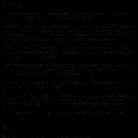
Megálltam.
– Nem beszélhetsz – emlékeztettem, de már a hangomban sem volt
keménység. Tudtam, hogy már nem csak ő akarja. Én is.
Eloldottam, de nem engedtem szabaddá. A nyakörv pórázát a kezembe
vettem, és a háló felé húztam. Négykézláb követte az utasítást. A nap besütött
az ablakon, megvilágította a testét, amit a nyomok már díszítettek – az enyém
volt, nyáron, az erdő közepén, szabályokkal és engedelmességgel.
Az ágyhoz értünk. Felmászott rá, ahogy tanulta: térdre, tenyér a combon, fej
lehajtva. Még egy utolsó pillanatig élveztem a látványt. Majd mögé térdeltem,
és lassan, mélyen hatoltam belé.
Nem szólt, csak zihált, minden mozdulatnál erősebben, mélyebben vette a
levegőt. Az én kezem a csípőjén, a másik a pórázon – irányítottam, vezettem,
birtokoltam. És ő hagyta. Élvezte. Kellett neki. Nekünk.
A csúcspont akkor jött el, amikor a nevét suttogtam. Ekkor nyílt ki, remegett, és
velem együtt veszett el a forróságban.
Miután vége lett, csendben maradtunk. Csak a szuszogása hallatszott,
miközben mellém bújt. Már nem volt köztünk se szíj, se ostor – csak bőr a
bőrhöz, izzadság, vágy, és a tudat: mindketten azt kaptuk, amit kerestünk.
A nyár napjai gyorsan telnek, de vannak esték, amik sosem múlnak el igazán.
Tetszik
Szeretnék értesítést kapni a cikk új hozzászólásairól