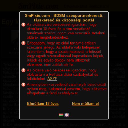
Bejelentkezés
Regisztráció
SmPixie.com - BDSM szexpartnerkereső,
társkereső és közösségi portál
Egy kapcsolat kezdete 3. rész
Az oldalra való belépéssel igazolom, hogy
elmúltam 18 éves és a rám vonatkozó
2025. 08. 28. 12:10
| Megjelent: 779x
törvények szerint jogom van szexuális tartalmú
Kulcsszavak:
csókbiforced
Domina
latexnyalás
szolga
oldalak megtekintéséhez.
Felhasználó összes cikke
Elfogadom, hogy az oldal tartalma erősen
Összes cikk
szexuális jellegű. Az oldalra való belépéssel
Törölt
kijelentem, hogy a szado-mazoval, a fétissel
felhasználó
vagy egyéb szexualitással kapcsolatos képek,
írások és egyéb dolgok nem ütköznek
elveimbe, nem zaklatnak fel.
Tehát a fürdőben térdelve nyalnám, tisztítottam Úrnőm finom pisis punciját. A
nyakörvemet egyre jobban húzta maga felé, így egyre mélyebben nyaltam,
Az oldalra való belépéssel igazolom, hogy
habzsoltam. A farkam már kőkemény volt, amit hamar észre is vette. "Ki
elolvastam a Felhasználási szabályokat és
engedte meg ezt neked?" Rámutatott az ágaskodó péniszemre, majd
feltételeket.
ÁSZF
rácsapott a tenyerével, majd azzal a lendülettel belerúgott a golyóimba.
Amennyiben közvetlenül valamelyik belső oldalt
Mondanom sem kell, a fájdalomtól a földre fogytam, hirtelen elsötétedett a
világ, ő pedig eltűnt a fürdőből. Mire észbekaptam már újra ott volt egy
nyitom meg, tudomásul veszem, hogy közvetve
farokketreccel a kezében. Felhúzott vissza térdre a pórázomnál fogva, és
elfogadtam a fenti szabályokat.
rátette a béklyót a farkamra. Nagyon kicsi, a húgycsőbe menő
csövecskével ellátott fém chastity volt. Eddig a húgycsövem még "szűz" volt,
Elmúltam 18 éves
Nem múltam el
így amikor határozott mozdulatokkal felhelyezte, felordítottam a fájdalomtól.
Erre ő nevetett egyet, és nem törődve a szenvedésemmel tovább folytatta, míg
szinte eltűnt a farkam az ágyékomban. "Így mi! Most már fogja elterelni a
figyelmedet a szánalmas kis farkincád arról, hogy kizárólag nekem szerettél
örömöt.".
Ekkor megszólalt a csengő. "Na végre, megjött a vendégünk". Kihúzott a