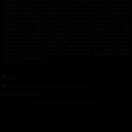
nappaliba, majd odalakatolta a pórázomat az egyik fotel lábához. Kiment az
ajtóhoz, és kinyitotta. Egy másik férfi lépett be, aki térdre ereszkedve
lábcsókkal üdvözölte domináját. Kiderült, hogy nem csak én vagyok a
szolgája, van több is. A ruháját még az előszobában levette: ő is fekete latex
catsuitot viselt. Pórázt rakott rá, majd odavezette hozzám. " Ő itt szolga. Mivel ő
már régebb óta hűséges csicskám, te pedig csak most bizonyítasz, ezért ő is
feletted áll, őt is szolgálnod kell." Kilakatolta a pórázomat, felemelt álló
helyzetbe, majd a fejemet, a számat a másik szolga szájához nyomta. " Azt
akarom, hogy csókolózzatok szenvedélyesen! Ha nem teszik, nem tartom elég
jónak, büntetést fogtok kapni!" Ekkor - gondolom már volt benne rutinja a
másiknak - benyomta a nyelvét a számba, és durván forgatni kezdte. Én soha
nem csókoltam azonos neműt, de érdekes módon nem esett rosszul.
Gondolom azért, mert a dominám kényszerített erre, és az ilyen helyzetek
mondom izgatóan hatnak rám. Nagyon hosszasan csókolóztunk, nagyon
nyálasan, szenvedélyesen.
Folyt. köv.
5
Tetszik
Szeretnék értesítést kapni a cikk új hozzászólásairól
Hozzászólások (0)
A hozzászólások belépés után olvashatók.