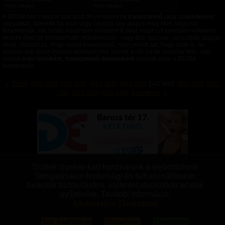
m
Férfi, Hetero
Férfi, Hetero
a
A BDSM-ben nagyon sok szub fiú rendelkezik
transznemű
vagy
crossdesser
vágyakkal. Szeretik ha uruk vagy úrnőjük úgy alázza meg őket, hogy női
fehérneműk, női ruhák viselésére kényszeríti őket, majd ezt követően nőként is
kezelik őket (pl felcsatolható műpénisszel - vagy épp igazival - szopatják, dugják
őket). Viszont az, hogy valaki transznemű, nem jelenti azt, hogy szub is. Az
oldalon sok olyan travival találkozhatsz akinek a női ruhák viselése fétis, míg
mások
travi úrnőként
,
transznemű dominaként
vannak jelen a BDSM
társkeresőn.
«
Előző
[301-360]
[361-420]
[421-480]
[481-540]
[541-600]
[601-660]
[661-
720]
[721-780]
[781-840]
Következő
»
Domina úrnők
|
Szolgalányok, Rabnők
|
Switchek
|
Domok, Mesterek
|
Szolgák, Rabok
|
Sütiket (cookie-kat) használunk a weboldalunk
Transzvesztiták
|
Transzneműek
|
Fetisiszták
|
Mazochisták
|
Szadisták
|
látogatásakor biztonsági és felhasználóbarát
Aszexuálisok
|
Bizonytalanok
|
Vanillák
|
Párok
|
Pro felhasználók
funkciók biztosítására, valamint statisztikai adatok
gyűjtésére. További információ:
BDSM Magazin
|
BDSM Tudástár
|
BDSM Blogok
|
BDSM Fórum
|
Aprók
Adatkezelési Tájékoztató
GYIK
|
ÁSZF
|
Adatkezelés
|
Sütik beállítása
|
Moderálási szabályok
|
Kapcsolat
|
Süti beállítások
Elutasítom
Elfogadom
Impresszum
|
Linkek
|
Bannercsere