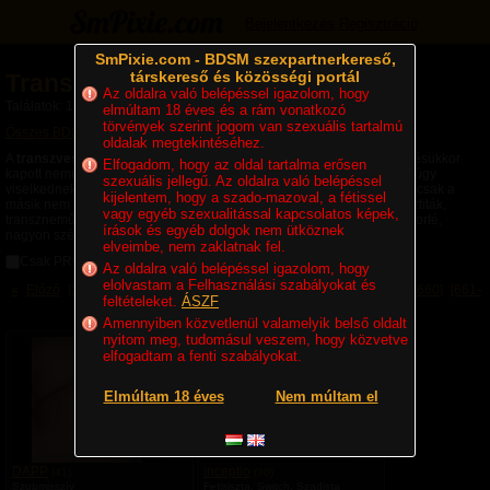
Bejelentkezés
Regisztráció
SmPixie.com - BDSM szexpartnerkereső,
társkereső és közösségi portál
Transzvesztiták, transzneműek
Az oldalra való belépéssel igazolom, hogy
Találatok: 10507 | Lapok: 10/176
elmúltam 18 éves és a rám vonatkozó
törvények szerint jogom van szexuális tartalmú
Összes BDSM partner
» Transzvesztiták, transzneműek
oldalak megtekintéséhez.
A
transzvesztiták
,
transzneműek
(travik) olyan emberek, akik születésükkor
Elfogadom, hogy az oldal tartalma erősen
kapott nemükkel nem elégedettek és így a másik nem ruháit hordják, úgy
szexuális jellegű. Az oldalra való belépéssel
viselkednek, mint a másik nem tagjai, mert annak érzik magukat. Akik csak a
kijelentem, hogy a szado-mazoval, a fétissel
másik nem ruháit hordják azok a
crossdesserek
(CD-k). A transzvesztiták,
vagy egyéb szexualitással kapcsolatos képek,
transzneműek elképzelése, vágyai ugyanúgy, mint bármely más csoporté,
írások és egyéb dolgok nem ütköznek
nagyon szélesek. Böngéssz köztük, hogy megismerd őket!
elveimbe, nem zaklatnak fel.
Csak PRO felhasználók
Az oldalra való belépéssel igazolom, hogy
elolvastam a Felhasználási szabályokat és
«
Előző
[301-360]
[361-420]
[421-480]
[481-540]
[541-600]
[601-660]
[661-
feltételeket.
ÁSZF
720]
[721-780]
[781-840]
Következő
»
Amennyiben közvetlenül valamelyik belső oldalt
V
V
R
nyitom meg, tudomásul veszem, hogy közvetve
a
a
é
VIP
VIP
elfogadtam a fenti szabályokat.
n
n
s
z
b
z
á
l
t
Elmúltam 18 éves
Nem múltam el
r
o
v
t
g
e
a
j
s
l
a
z
b
e
DAPP
inceptio
(41)
(30)
u
g
Szubmisszív
Fetisiszta, Switch, Szadista