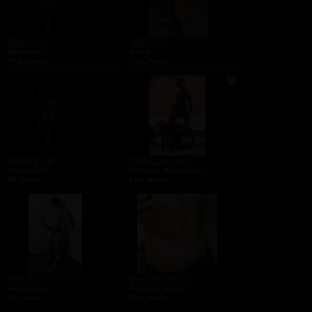
r
z
t
o
a
l
l
ó
b
Mofod
miklos
(38+)
(53)
k
u
Bizonytalan
Switch
é
m
Férfi, Hetero
Férfi, Hetero
p
a
V
e
a
n
n
y
i
l
v
á
n
edina76
SUBmarine
(49)
(35+)
o
Szubmisszív
Fetisiszta, Szubmisszív, Mazochista
s
Nő, Biszex
Férfi, Hetero
a
l
b
u
m
a
Lisa
SpermDaniel
(24)
(40)
Szubmisszív
Fetisiszta, Switch
Nő, Biszex
Férfi, Hetero
V