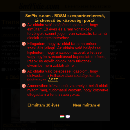
Bejelentkezés
Regisztráció
SmPixie.com - BDSM szexpartnerkereső,
társkereső és közösségi portál
Transzvesztiták, transzneműek
Az oldalra való belépéssel igazolom, hogy
Találatok: 10492 | Lapok: 19/175
elmúltam 18 éves és a rám vonatkozó
törvények szerint jogom van szexuális tartalmú
Összes BDSM partner
» Transzvesztiták, transzneműek
oldalak megtekintéséhez.
A
transzvesztiták
,
transzneműek
(travik) olyan emberek, akik születésükkor
Elfogadom, hogy az oldal tartalma erősen
kapott nemükkel nem elégedettek és így a másik nem ruháit hordják, úgy
szexuális jellegű. Az oldalra való belépéssel
viselkednek, mint a másik nem tagjai, mert annak érzik magukat. Akik csak a
kijelentem, hogy a szado-mazoval, a fétissel
másik nem ruháit hordják azok a
crossdesserek
(CD-k). A transzvesztiták,
vagy egyéb szexualitással kapcsolatos képek,
transzneműek elképzelése, vágyai ugyanúgy, mint bármely más csoporté,
írások és egyéb dolgok nem ütköznek
nagyon szélesek. Böngéssz köztük, hogy megismerd őket!
elveimbe, nem zaklatnak fel.
Csak PRO felhasználók
Az oldalra való belépéssel igazolom, hogy
elolvastam a Felhasználási szabályokat és
«
Előző
[841-900]
[901-960]
[961-1020]
[1021-1080]
[1081-1140]
[1141-
feltételeket.
ÁSZF
1200]
[1201-1260]
[1261-1320]
[1321-1380]
Következő
»
Amennyiben közvetlenül valamelyik belső oldalt
V
V
V
nyitom meg, tudomásul veszem, hogy közvetve
a
a
a
elfogadtam a fenti szabályokat.
n
n
n
n
n
z
y
y
á
Elmúltam 18 éves
Nem múltam el
i
i
r
l
l
t
v
v
a
á
á
l
n
n
b
cskiss1977
Padre
(48)
(59)
o
o
u
Szubmisszív, Mazochista
Domináns