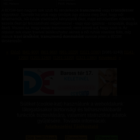
m
m
Nő, Hetero
Férfi, Hetero
a
a
A BDSM-ben nagyon sok szub fiú rendelkezik
transznemű
vagy
crossdesser
vágyakkal. Szeretik ha uruk vagy úrnőjük úgy alázza meg őket, hogy női
fehérneműk, női ruhák viselésére kényszeríti őket, majd ezt követően nőként is
kezelik őket (pl felcsatolható műpénisszel - vagy épp igazival - szopatják, dugják
őket). Viszont az, hogy valaki transznemű, nem jelenti azt, hogy szub is. Az
oldalon sok olyan travival találkozhatsz akinek a női ruhák viselése fétis, míg
mások
travi úrnőként
,
transznemű dominaként
vannak jelen a BDSM
társkeresőn.
«
Előző
[841-900]
[901-960]
[961-1020]
[1021-1080]
[1081-1140]
[1141-
1200]
[1201-1260]
[1261-1320]
[1321-1380]
Következő
»
Domina úrnők
|
Szolgalányok, Rabnők
|
Switchek
|
Domok, Mesterek
|
Szolgák, Rabok
|
Sütiket (cookie-kat) használunk a weboldalunk
Transzvesztiták
|
Transzneműek
|
Fetisiszták
|
Mazochisták
|
Szadisták
|
látogatásakor biztonsági és felhasználóbarát
Aszexuálisok
|
Bizonytalanok
|
Vanillák
|
Párok
|
Pro felhasználók
funkciók biztosítására, valamint statisztikai adatok
gyűjtésére. További információ:
BDSM Magazin
|
BDSM Tudástár
|
BDSM Blogok
|
BDSM Fórum
|
Aprók
Adatkezelési Tájékoztató
GYIK
|
ÁSZF
|
Adatkezelés
|
Sütik beállítása
|
Moderálási szabályok
|
Kapcsolat
|
Süti beállítások
Elutasítom
Elfogadom
Impresszum
|
Linkek
|
Bannercsere