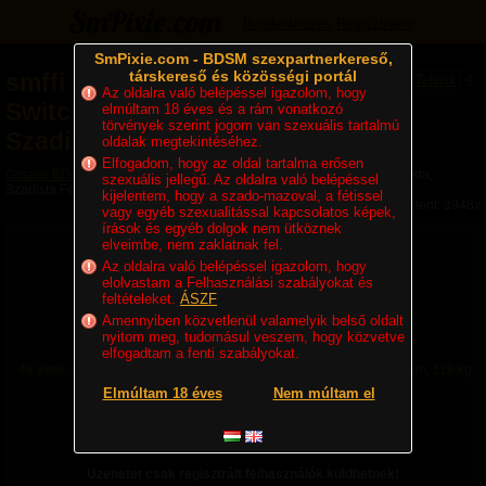
Bejelentkezés
Regisztráció
SmPixie.com - BDSM szexpartnerkereső,
társkereső és közösségi portál
smffi
-
Fetisiszta,
4
Tetszik
Az oldalra való belépéssel igazolom, hogy
Switch, Mazochista,
elmúltam 18 éves és a rám vonatkozó
törvények szerint jogom van szexuális tartalmú
Szadista Férfi
oldalak megtekintéséhez.
Elfogadom, hogy az oldal tartalma erősen
Összes BDSM partner
»
Switchek
» smffi - Fetisiszta, Switch, Mazochista,
szexuális jellegű. Az oldalra való belépéssel
Szadista Férfi
kijelentem, hogy a szado-mazoval, a fétissel
Megjelent: 3948x
vagy egyéb szexualitással kapcsolatos képek,
írások és egyéb dolgok nem ütköznek
elveimbe, nem zaklatnak fel.
Az oldalra való belépéssel igazolom, hogy
elolvastam a Felhasználási szabályokat és
feltételeket.
ÁSZF
Amennyiben közvetlenül valamelyik belső oldalt
nyitom meg, tudomásul veszem, hogy közvetve
elfogadtam a fenti szabályokat.
46 éves, Fetisiszta, Switch, Mazochista, Szadista Hetero Férfi, 196 cm, 118 kg
Lakhely:
Magyarország
,
Fejér
,
Bicske
Elmúltam 18 éves
Nem múltam el
Utolsó belépés ideje:
5 órája
Regisztráció ideje:
2016. 04. 04. 13:07
Online
Üzenetet csak regisztrált felhasználók küldhetnek!