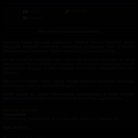
Adatlap
Ismerősök
Albumok
Még senki se szavazott az adatlapra.
Mindenre nyitott, tapasztalt, tabumentes, férfiként keresem Úrnőmet, akinek
játékszere lehetnék, rendszeres nevelésben részesítene, nem a virtuális
dolgokat helyezi előtérben, hanem vérbeli igazi következetes Úrnő.
Az igazsághoz hozzátartozik hogy voltam már domináns szerepben is, az az
oldalam sem merül a feledés homályában, el tudnám képzeli esetleg hasonló
beállítottságú Hölggyel az afféle szerepek felcserélését, hangulattól helyzettől
függően.
Talán azt mondhatom switch vagyok.erősebb sub/mazó hajlammal...de ki tudja
az arányokat, talán ez mind partnerfüggő.
Nyitott vagyok az őszinte ismerkedésre, beszélgetésre, a másik mélyebb
megismerésére ami talán a kulcsa lehet egy ilyen jellegű kapcsolatnak...
Keresett partner
Egyedülállók
Domináns Nő, Fetisiszta Nő, Bizonytalan Nő, Switch Nő, Szadista Nő
Kor:
18-99 év