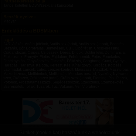
Partnerkeresés célja
Tartós, kötetlen BDSM/szexuális kapcsolat
Beszélt nyelvek
Magyar
Érdeklődés a BDSM-ben
Izgat
24/7, Alázás, Anális játékok, Anális sex (adni), Anális sex (kapni), Beöntés,
Bezárás, Bőr, Borotválás, Büntetések, CBT, Cipő fétish, Cross-dressing,
Csiklandozás, Csípés, Csipeszek, Deres, Dildók, Doktor fétis, Dominancia,
Elektroszex, Erényöv, Etetés, Fájdalom, Fehérneműk, Fejés, Fenekelés,
Fenéknyalás, Fényképezés, Filmezés, Fóliázás, Gangbang, Gumi, Gyertya,
Harapás, Harisnya, Kaloda, Kereszt, Kés, Kínai golyó, Korbács, Kötözés,
Lábimádat, Láncok, Latex, Légzés-kontroll, Masszázs, Maszkok, Maszturbáció,
Mazochizmus, Mellbimbók, Mellkínzás, Mocskos beszéd, Nyakörv, Nyilvános
szex, Ökölszex, Orális szex (adni), Orális szex (kapni), Piercing, Pisi, Piszok,
Pofonok, Prosztatamasszázs, Segédeszközök, Szadizmus, Szembekötés,
Szerepjáték, Tollak, Tűsarok, Tűz, Vákuum, Vér, Vibrátorok
Domina úrnők
|
Szolgalányok, Rabnők
|
Switchek
|
Domok, Mesterek
|
Szolgák, Rabok
|
Sütiket (cookie-kat) használunk a weboldalunk