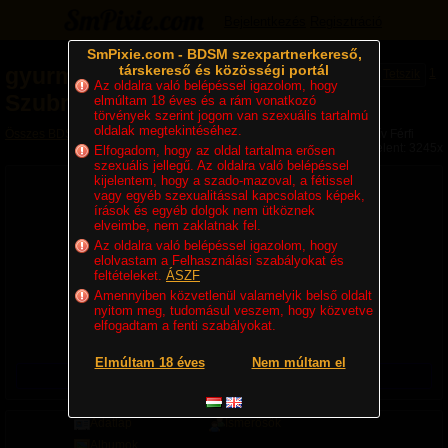
Bejelentkezés
Regisztráció
SmPixie.com - BDSM szexpartnerkereső,
társkereső és közösségi portál
gyurmafigura
-
1
Tetszik
Az oldalra való belépéssel igazolom, hogy
Szubmisszív Férfi
elmúltam 18 éves és a rám vonatkozó
törvények szerint jogom van szexuális tartalmú
oldalak megtekintéséhez.
Összes BDSM partner
»
Szolgák, Rabok
» gyurmafigura - Szubmisszív Férfi
Megjelent: 3245x
Elfogadom, hogy az oldal tartalma erősen
szexuális jellegű. Az oldalra való belépéssel
kijelentem, hogy a szado-mazoval, a fétissel
vagy egyéb szexualitással kapcsolatos képek,
írások és egyéb dolgok nem ütköznek
elveimbe, nem zaklatnak fel.
Az oldalra való belépéssel igazolom, hogy
elolvastam a Felhasználási szabályokat és
feltételeket.
ÁSZF
Amennyiben közvetlenül valamelyik belső oldalt
43 éves, Szubmisszív Hetero Férfi, 175 cm, 90 kg
nyitom meg, tudomásul veszem, hogy közvetve
Lakhely:
Magyarország
,
Csongrád
,
szeged
elfogadtam a fenti szabályokat.
Utolsó belépés ideje:
1 napja
Regisztráció ideje:
2007. 01. 29. 17:32
Elmúltam 18 éves
Nem múltam el
Üzenetet csak regisztrált felhasználók küldhetnek!
Adatlap
Ismerősök
Albumok