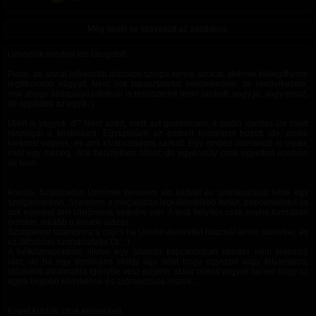
Még senki se szavazott az adatlapra.
Üdvözlök minden ide látogatót!
Fiatal, de annál lelkesebb alázatos szolga keresi azokat, akiknek kielégíthetné
legtitkosabb vágyait. Nem sok tapasztalattal rendelkezem, de rendelkezem,
ami ahogy álláspályázatoknál is rendszerint lenni szokott, vagy jó, vagy rossz,
de legalább az egyik.:)
Miért is vagyok itt? Nem azért, mert azt gondolnám, a padló csodás íze miatt
rászolgál a kóstolásra. Egyszerűen az emberi természet hozott ide, amire
kíváncsi vagyok, és ami kíváncsiságra sarkall. Egy emberi interakció is olyan,
mint egy mérleg. Sok helyzetben állhat, de egyensúly csak egyetlen esetben
áll fenn.
Kreatív, fantáziadús Úrnőmet keresem aki kedvét és szórakozását lelné egy
szolgasrácban. Szeretem a megalázás legkülönfélébb fajtáit, popóimádatot és
sok egyebet ami Úrnőmnek kedvére van. A testi fenyítés csak enyhe formában
érdekel, inkább a kreatív alázás.
Szolgaként számomra a csúcs ha Úrnőm élvezettel használ amire szeretne, és
ez láthatóan szórakoztatja Őt...:)
A hétköznapokban, illetve egy állandó kapcsolatban mindez nem jellemző
rám, de ha egy domináns Hölgy úgy dönt hogy egyszeri vagy folyamatos,
időnkénti alkalmakra igénybe vesz engem, akkor biztos vagyok benne hogy az
egyik legjobb kedvtelése és szórakozása leszek...
Képet küldök, csak kérnie kell.