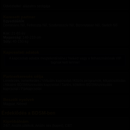
Üdvözlettel: alázatos szolgája
Keresett partner
Egyedülállók
Domináns Nő, Fetisiszta Nő, Szubmisszív Nő, Bizonytalan Nő, Switch Nő
Kor:
21-65 év
Magasság:
140-210 cm
Súly:
40-150 kg
Kapcsolati adatok
A kapcsolati adatok megtekintéséhez Neked vagy a felhasználónak VIP
tagnak kell lennie!
Partnerkeresés célja
Levelezés, ismerkedés / Virtuális kapcsolat / Közös programok, kikapcsolódás
/ Alkalmi BDSM/szexuális kapcsolat / Tartós, kötetlen BDSM/szexuális
kapcsolat / Párkapcsolat
Beszélt nyelvek
Magyar, Német
Érdeklődés a BDSM-ben
Kipróbálnám
24/7, Anális játékok, Anális sex (kapni), CBT