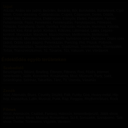
Izgat
Alázás, Anális sex (adni), Beöntés, Bezárás, Bőr, Borotválás, Büntetések, Cipő
fétish, Cross-dressing, Csiklandozás, Csípés, Csipeszek, Deres, Dildók,
Doktor fétis, Dominancia, Elektroszex, Erényöv, Etetés, Fájdalom, Farmer,
Fehérneműk, Fejés, Fenekelés, Fenéknyalás, Fényképezés, Filmezés,
Fóliázás, Gangbang, Gumi, Gyertya, Hajhúzás, Harapás, Harisnya, Kaloda,
Kereszt, Kés, Kínai golyó, Korbács, Kötözés, Lábimádat, Latex, Légzés-
kontroll, Masszázs, Maszkok, Mazochizmus, Mellbimbók, Mellkínzás,
Menstruáció, Mocskos beszéd, Nyakörv, Nyilvános szex, Ökölszex, Orális szex
(adni), Orális szex (kapni), Pelenkázás, Piercing, Pisi, Piszok, Pofonok,
Prosztatamasszázs, Segédeszközök, Szadizmus, Szembekötés, Szerepjáték,
Tollak, Transzvesztizmus, Tű, Tűsarok, Tűz, Vákuum, Vér, Vibrátorok
Érdeklődés egyéb területeken
Szabadidő
Beszélgetés, Biliárd, Bowling, Étterem, Fittness, Foci, Főzés, Internet,
Ismerkedés, Játék, Koncertek, Kosárlabda, Mozi, Múzeum, Party, Sakk,
Számítógép, Színház, Takarítás, Tánc, TV, Uszoda, Vásárlás
Zenék
Acid, Alternatív, Blues, Country, Diszkó, Folk, Funky, Goa, Heavy metal, Hip-
hop, Klasszikus, Latin, Musical, Punk, Rap, Reggae, Rhythm'n'blues, Rock
Filmek
Akció, Animációs, Családi, Fantasy, Háborús, Ismeretterjesztő, Játék-show,
Kaland, Krimi, Mese, Musical, Romantikus, Sci-fi, Sorozatok, Szex/pornó, Talk-
show, Thriller, Történelmi, Vígjáték, Western