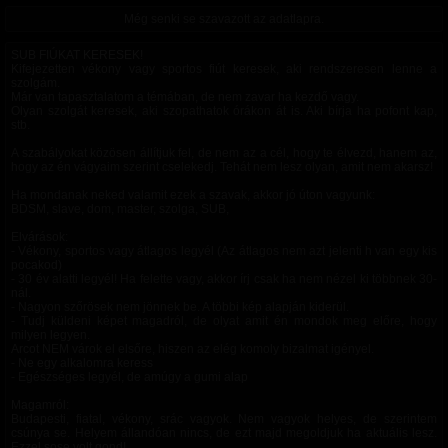
Még senki se szavazott az adatlapra.
SUB FIÚKAT KERESEK!
Kifejezetten vékony vagy sportos fiút keresek, aki rendszeresen lenne a
szolgám.
Már van tapasztalatom a témában, de nem zavar ha kezdő vagy.
Olyan szolgát keresek, aki szopathatok órákon át is. Aki bírja ha pofont kap,
stb.
A szabályokat közösen állítjuk fel, de nem az a cél, hogy te élvezd, hanem az,
hogy az én vágyaim szerint cselekedj. Tehát nem lesz olyan, amit nem akarsz!
Ha mondanak neked valamit ezek a szavak, akkor jó úton vagyunk:
BDSM, slave, dom, master, szolga, SUB,
Elvárások:
- Vékony, sportos vagy átlagos legyél (Az átlagos nem azt jelenti h van egy kis
pocakod)
- 30 év alatti legyél! Ha felette vagy, akkor írj csak ha nem nézel ki többnek 30-
nál.
- Nagyon szőrösek nem jönnek be. A többi kép alapján kiderül.
- Tudj küldeni képet magadról, de olyat amit én mondok meg előre, hogy
milyen legyen.
Arcot NEM várok el elsőre, hiszen az elég komoly bizalmat igényel.
- Ne egy alkalomra keress
- Egészséges legyél, de amúgy a gumi alap
Magamról:
Budapesti, fiatal, vékony, srác vagyok. Nem vagyok helyes, de szerintem
csúnya se. Helyem állandóan nincs, de ezt majd megoldjuk ha aktuális lesz.
Ezzel sose volt gond!