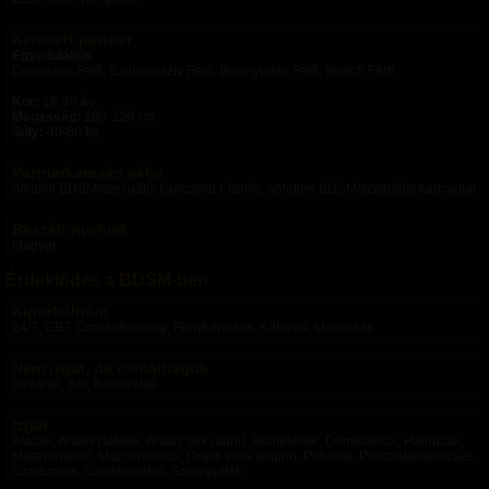
Keresett partner
Egyedülállók
Domináns Férfi, Szubmisszív Férfi, Bizonytalan Férfi, Switch Férfi
Kor:
18-28 év
Magasság:
160-220 cm
Súly:
40-80 kg
Partnerkeresés célja
Alkalmi BDSM/szexuális kapcsolat / Tartós, kötetlen BDSM/szexuális kapcsolat
Beszélt nyelvek
Magyar
Érdeklődés a BDSM-ben
Kipróbálnám
24/7, CBT, Cross-dressing, Fényképezés, Kötözés, Masszázs
Nem izgat, de csinálhatjuk
Bezárás, Bőr, Borotválás
Izgat
Alázás, Anális játékok, Anális sex (adni), Büntetések, Dominancia, Hajhúzás,
Maszturbáció, Mazochizmus, Orális szex (kapni), Pofonok, Prosztatamasszázs,
Szadizmus, Szembekötés, Szerepjáték