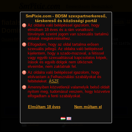
Bejelentkezés
Regisztráció
SmPixie.com - BDSM szexpartnerkereső,
társkereső és közösségi portál
fiatalsracok
-
32
Tetszik
Az oldalra való belépéssel igazolom, hogy
Domináns Férfi
elmúltam 18 éves és a rám vonatkozó
törvények szerint jogom van szexuális tartalmú
oldalak megtekintéséhez.
Összes BDSM partner
»
Domok, Mesterek
» fiatalsracok - Domináns Férfi
Megjelent: 11473x
Elfogadom, hogy az oldal tartalma erősen
szexuális jellegű. Az oldalra való belépéssel
kijelentem, hogy a szado-mazoval, a fétissel
vagy egyéb szexualitással kapcsolatos képek,
írások és egyéb dolgok nem ütköznek
elveimbe, nem zaklatnak fel.
Az oldalra való belépéssel igazolom, hogy
elolvastam a Felhasználási szabályokat és
feltételeket.
ÁSZF
Amennyiben közvetlenül valamelyik belső oldalt
39 éves, Domináns Biszex Férfi, 180 cm, 57 kg
nyitom meg, tudomásul veszem, hogy közvetve
Lakhely:
Magyarország
,
Budapest
,
kerület nélkül
elfogadtam a fenti szabályokat.
Utolsó belépés ideje:
08. 03. 10:46
Regisztráció ideje:
2013. 03. 17. 12:33
Elmúltam 18 éves
Nem múltam el
Üzenetet csak regisztrált felhasználók küldhetnek!
Adatlap
Ismerősök