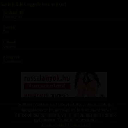
Érdeklődés egyéb területeken
Szabadidő
Beszélgetés
Zenék
Pop
Filmek
Vígjáték
Könyvek
Szórakozás
Domina úrnők
|
Szolgalányok, Rabnők
|
Switchek
|
Domok, Mesterek
|
Szolgák, Rabok
|
Sütiket (cookie-kat) használunk a weboldalunk
Transzvesztiták
|
Transzneműek
|
Fetisiszták
|
Mazochisták
|
Szadisták
|
látogatásakor biztonsági és felhasználóbarát
Aszexuálisok
|
Bizonytalanok
|
Vanillák
|
Párok
|
Pro felhasználók
funkciók biztosítására, valamint statisztikai adatok
gyűjtésére. További információ:
BDSM Magazin
|
BDSM Tudástár
|
BDSM Blogok
|
BDSM Fórum
|
Aprók
Adatkezelési Tájékoztató