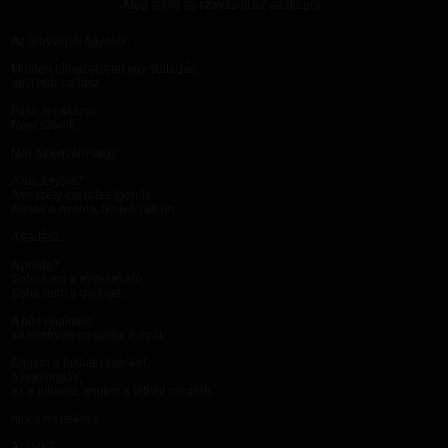
Még senki se szavazott az adatlapra.
Az árnyékból figyelek.
Minden lélegzetvétel egy suttogás,
amit már hallasz.
Fuss, ha akarsz.
Nem számít.
Már az enyém vagy.
A mosolyom?
A veszély csendes ígérete.
Annak a nyoma, amivé váltam.
A vadász.
A préda?
Soha nem a nyilvánvaló.
Soha nem a gyenge.
A hús unalmas;
túl könnyen megadja magát.
Engem a tekintet érdekel,
a borzongás,
az a pillanat, amikor a lelked megérti:
nincs menekvés.
A játék?