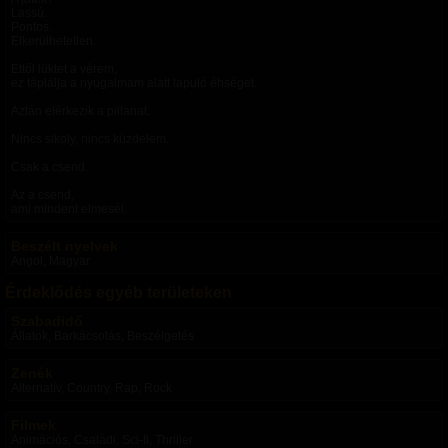
Lassú.
Pontos.
Elkerülhetetlen.
Ettől lüktet a vérem,
ez táplálja a nyugalmam alatt lapuló éhséget.
Aztán elérkezik a pillanat.
Nincs sikoly, nincs küzdelem.
Csak a csend.
Az a csend,
ami mindent elmesél.
Beszélt nyelvek
Angol, Magyar
Érdeklődés egyéb területeken
Szabadidő
Állatok, Barkácsolás, Beszélgetés
Zenék
Alternatív, Country, Rap, Rock
Filmek
Animációs, Családi, Sci-fi, Thriller