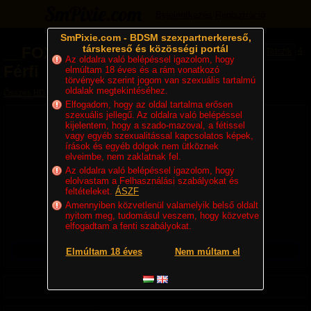
Bejelentkezés
Regisztráció
SmPixie.com - BDSM szexpartnerkereső,
társkereső és közösségi portál
__FOX__
-
Szadista
4
Tetszik
Az oldalra való belépéssel igazolom, hogy
Férfi
elmúltam 18 éves és a rám vonatkozó
törvények szerint jogom van szexuális tartalmú
oldalak megtekintéséhez.
Összes BDSM partner
»
Szadisták
» __FOX__ - Szadista Férfi
Elfogadom, hogy az oldal tartalma erősen
szexuális jellegű. Az oldalra való belépéssel
kijelentem, hogy a szado-mazoval, a fétissel
vagy egyéb szexualitással kapcsolatos képek,
írások és egyéb dolgok nem ütköznek
elveimbe, nem zaklatnak fel.
Az oldalra való belépéssel igazolom, hogy
elolvastam a Felhasználási szabályokat és
feltételeket.
ÁSZF
37 éves, Szadista Hetero Férfi, 170 cm, 75 kg
Amennyiben közvetlenül valamelyik belső oldalt
Lakhely:
Magyarország
,
Hajdú-Bihar
,
város nélkül
nyitom meg, tudomásul veszem, hogy közvetve
Utolsó belépés ideje:
-
elfogadtam a fenti szabályokat.
Regisztráció ideje:
2025. 12. 20. 21:39
Üzenetet csak regisztrált felhasználók küldhetnek!
Elmúltam 18 éves
Nem múltam el
Adatlap
Blog