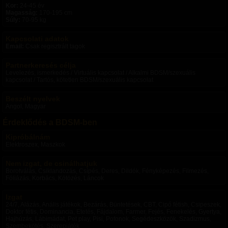
Kor:
24-45 év
Magasság:
170-195 cm
Súly:
70-95 kg
Kapcsolati adatok
Email:
Csak regisztrált tagok
Partnerkeresés célja
Levelezés, ismerkedés / Virtuális kapcsolat / Alkalmi BDSM/szexuális
kapcsolat / Tartós, kötetlen BDSM/szexuális kapcsolat
Beszélt nyelvek
Angol, Magyar
Érdeklődés a BDSM-ben
Kipróbálnám
Elektroszex, Maszkok
Nem izgat, de csinálhatjuk
Borotválás, Csiklandozás, Csípés, Deres, Dildók, Fényképezés, Filmezés,
Fóliázás, Korbács, Kötözés, Láncok
Izgat
24/7, Alázás, Anális játékok, Bezárás, Büntetések, CBT, Cipő fétish, Csipeszek,
Doktor fétis, Dominancia, Etetés, Fájdalom, Farmer, Fejés, Fenekelés, Gyertya,
Hajhúzás, Lábimádat, Pet play, Pisi, Pofonok, Segédeszközök, Szadizmus,
Szembekötés, Szerepjáték