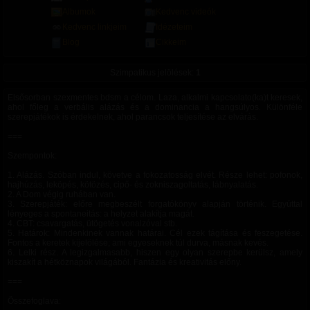
Albumok
Kedvenc videók
Kedvenc linkjeim
Idézeteim
Blog
Cikkeim
Szimpatikus jelölések:
1
Elsősorban szexmentes bdsm a célom. Laza, alkalmi kapcsolato(ka)t keresek,
ahol főleg a verbális alázás és a dominancia a hangsúlyos. Különféle
szerepjátékok is érdekelnek, ahol parancsok teljesítése az elvárás.
===
Szempontok:
1. Alázás. Szóban indul, követve a fokozatosság elvét. Része lehet: pofonok,
hajhúzás, leköpés, kötözés, cipő- és zokniszagoltatás, lábnyalatás.
2. A Dom végig ruhában van.
3. Szerepjáték: előre megbeszélt forgatókönyv alapján történik. Egyúttal
lényeges a spontaneitás: a helyzet alakítja magát.
4. CBT: csavargatás, ütögetés vonalzóval stb.
5. Határok: Mindenkinek vannak határai. Cél ezek tágítása és feszegetése.
Fontos a keretek kijelölése; ami egyeseknek túl durva, másnak kevés.
6. Lelki rész. A legizgalmasabb, hiszen egy olyan szerepbe kerülsz, amely
kiszakít a hétköznapok világából. Fantázia és kreativitás előny.
===
Összefoglava: