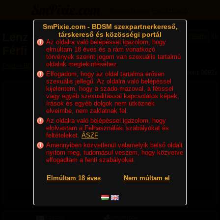
Bejelentkezés
Regisztráció
SmPixie.com - BDSM szexpartnerkereső,
társkereső és közösségi portál
Lenz
-
Domináns
31
Tetszik
Az oldalra való belépéssel igazolom, hogy
Férfi
elmúltam 18 éves és a rám vonatkozó
törvények szerint jogom van szexuális tartalmú
oldalak megtekintéséhez.
Összes BDSM partner
»
Domok, Mesterek
» Lenz - Domináns Férfi
Megjelent: 9692x
Elfogadom, hogy az oldal tartalma erősen
szexuális jellegű. Az oldalra való belépéssel
kijelentem, hogy a szado-mazoval, a fétissel
vagy egyéb szexualitással kapcsolatos képek,
írások és egyéb dolgok nem ütköznek
elveimbe, nem zaklatnak fel.
Az oldalra való belépéssel igazolom, hogy
elolvastam a Felhasználási szabályokat és
feltételeket.
ÁSZF
Amennyiben közvetlenül valamelyik belső oldalt
47 éves, Domináns Biszex Férfi, 183 cm, 93 kg
nyitom meg, tudomásul veszem, hogy közvetve
Lakhely:
Magyarország
,
Budapest
,
kerület nélkül
elfogadtam a fenti szabályokat.
Utolsó belépés ideje:
1 órája
Regisztráció ideje:
2022. 07. 05. 08:48
Elmúltam 18 éves
VIP
Nem múltam el
Üzenetet csak regisztrált felhasználók küldhetnek!
Adatlap
Ismerősök