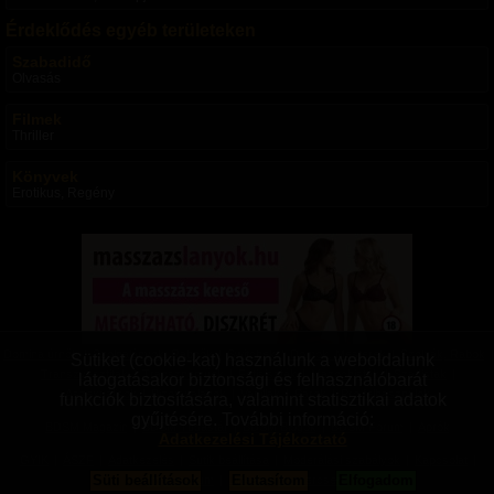
Érdeklődés egyéb területeken
Szabadidő
Olvasás
Filmek
Thriller
Könyvek
Erotikus, Regény
Domina úrnők
|
Szolgalányok, Rabnők
|
Switchek
|
Domok, Mesterek
|
Szolgák, Rabok
|
Sütiket (cookie-kat) használunk a weboldalunk
Transzvesztiták
|
Transzneműek
|
Fetisiszták
|
Mazochisták
|
Szadisták
|
látogatásakor biztonsági és felhasználóbarát
Aszexuálisok
|
Bizonytalanok
|
Vanillák
|
Párok
|
Pro felhasználók
funkciók biztosítására, valamint statisztikai adatok
gyűjtésére. További információ:
BDSM Magazin
|
BDSM Tudástár
|
BDSM Blogok
|
BDSM Fórum
|
Aprók
Adatkezelési Tájékoztató
GYIK
|
ÁSZF
|
Adatkezelés
|
Sütik beállítása
|
Moderálási szabályok
|
Kapcsolat
|
Süti beállítások
Elutasítom
Elfogadom
Impresszum
|
Linkek
|
Bannercsere