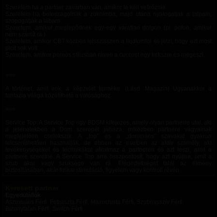
Szeretem ha a partner zavarban van, amikor le kell vetkőznie.
Szeretem ha beleszagolnak a zoknimba, majd utána nyalogatják a talpam,
szopogatják a lábam.
Szeretem, amikor meglepődnek egy-egy váratlan dolgon (pl. pofon, amikor
nem számít rá.)
Szeretem, amikor CBT közben felsszisszen a fájdlomtól és jelzi, hogy ezt most
picit sok volt.
Szeretem, amikor pornós stílusban ráveri a cuccost egy kekszre és megeszi.
===
A történet, amit írok, a képzelet terméke. (Lásd: Magazin) Ugyanakkor a
fantázia világa közelíthető a valósághoz.
===
Service Top: A Service Top egy BDSM kifejezés, amely olyan partnerre utal, aki
a jelenetekben a Dom szerepét játssza, miközben partnere vágyainak
megfelelően cselekszik. A „top” és a „domináns” szavakat gyakran
felcserélhetően használják, de ebben az esetben az aktív személy, aki
tevékenységeket és technikákat alkalmaz a partnerén és azt teszi, amit a
partnere szeretne. A Service Top arra összpontosít, hogy azt nyújtsa, amit a
szub akar vagy szüksége van rá. Elégedettséget talál az élmény
biztosításában, akár fizikai stimuláció, figyelem vagy kontroll révén.
Keresett partner
Egyedülállók
Aszexuális Férfi, Fetisiszta Férfi, Mazochista Férfi, Szubmisszív Férfi,
Bizonytalan Férfi, Switch Férfi