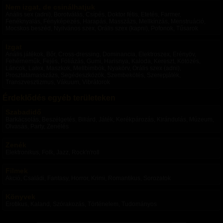
Nem izgat, de csinálhatjuk
Anális sex (adni), Borotválás, Csípés, Doktor fétis, Etetés, Farmer,
Fenéknyalás, Fényképezés, Harapás, Masszázs, Mellkínzás, Menstruáció,
Mocskos beszéd, Nyilvános szex, Orális szex (kapni), Pofonok, Tűsarok
Izgat
Anális játékok, Bőr, Cross-dressing, Dominancia, Elektroszex, Erényöv,
Fehérneműk, Fejés, Fóliázás, Gumi, Harisnya, Kaloda, Kereszt, Kötözés,
Láncok, Latex, Maszkok, Mellbimbók, Nyakörv, Orális szex (adni),
Prosztatamasszázs, Segédeszközök, Szembekötés, Szerepjáték,
Transzvesztizmus, Vákuum, Vibrátorok
Érdeklődés egyéb területeken
Szabadidő
Barkácsolás, Beszélgetés, Biliárd, Játék, Kerékpározás, Kirándulás, Múzeum,
Olvasás, Party, Zenélés
Zenék
Elektronikus, Folk, Jazz, Rock'n'roll
Filmek
Akció, Családi, Fantasy, Horror, Krimi, Romantikus, Sorozatok
Könyvek
Erotikus, Kaland, Szórakozás, Történelem, Tudományos