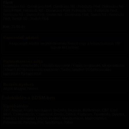
Párok
Domináns Nő - Domináns Férfi, Domináns Nő - Fetisiszta Férfi, Domináns Nő -
Switch Férfi, Fetisiszta Nő - Domináns Férfi, Fetisiszta Nő - Fetisiszta Férfi,
Fetisiszta Nő - Switch Férfi, Switch Nő - Domináns Férfi, Switch Nő - Fetisiszta
Férfi, Switch Nő - Switch Férfi
Kor:
25-50 év
Kapcsolati adatok
A kapcsolati adatok megtekintéséhez Neked vagy a felhasználónak VIP
tagnak kell lennie!
Partnerkeresés célja
Levelezés, ismerkedés / Virtuális kapcsolat / Közös programok, kikapcsolódás
/ Alkalmi BDSM/szexuális kapcsolat / Tartós, kötetlen BDSM/szexuális
kapcsolat / Párkapcsolat
Beszélt nyelvek
Angol, Magyar, Német
Érdeklődés a BDSM-ben
Kipróbálnám
24/7, Alázás, Anális sex (kapni), Beöntés, Bezárás, Büntetések, CBT, Cipő
fétish, Csiklandozás, Csipeszek, Deres, Dildók, Fájdalom, Fenekelés, Gyertya,
Korbács, Lábimádat, Légzés-kontroll, Maszturbáció, Mazochizmus,
Pelenkázás, Pet play, Pisi, Szadizmus, Tollak