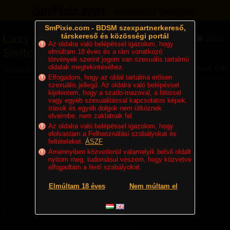
Bejelentkezés
Regisztráció
SmPixie.com - BDSM szexpartnerkereső,
társkereső és közösségi portál
Laxy
-
Fetisiszta,
Tetszik
Az oldalra való belépéssel igazolom, hogy
Switch Férfi
elmúltam 18 éves és a rám vonatkozó
törvények szerint jogom van szexuális tartalmú
oldalak megtekintéséhez.
Összes BDSM partner
»
Switchek
» Laxy - Fetisiszta, Switch Férfi
Megjelent: 224x
Elfogadom, hogy az oldal tartalma erősen
szexuális jellegű. Az oldalra való belépéssel
kijelentem, hogy a szado-mazoval, a fétissel
vagy egyéb szexualitással kapcsolatos képek,
írások és egyéb dolgok nem ütköznek
elveimbe, nem zaklatnak fel.
Az oldalra való belépéssel igazolom, hogy
elolvastam a Felhasználási szabályokat és
feltételeket.
ÁSZF
36 éves, Fetisiszta, Switch Hetero Férfi, 180 cm, 81 kg
Amennyiben közvetlenül valamelyik belső oldalt
Lakhely:
Magyarország
,
Győr-Moson-Sopron
,
város nélkül
nyitom meg, tudomásul veszem, hogy közvetve
Utolsó belépés ideje:
17 órája
elfogadtam a fenti szabályokat.
Regisztráció ideje:
07. 07. 16:23
Üzenetet csak regisztrált felhasználók küldhetnek!
Elmúltam 18 éves
Nem múltam el
Adatlap
Albumok