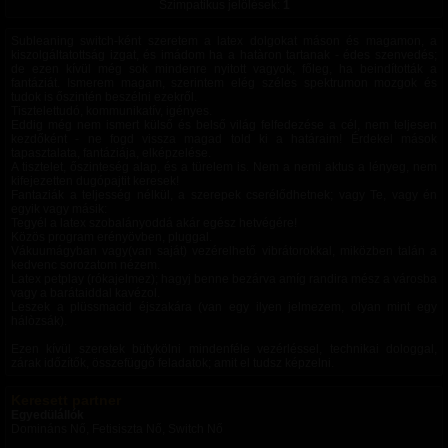
Szimpatikus jelölések:
1
Subleaning switch-ként szeretem a latex dolgokat máson és magamon, a
kiszolgáltatottság izgat, és imádom ha a hatàron tartanak - édes szenvedés;
de ezen kívül még sok mindenre nyitott vagyok, főleg, ha beindították a
fantáziát. Ismerem magam, szerintem elég széles spektrumon mozgok és
tudok is őszintén beszélni ezekről.
Tisztelettudó, kommunikatív, igényes.
Eddig még nem ismert külső és belső világ felfedezése a cél, nem teljesen
kezdőként - ne fogd vissza magad told ki a határaim! Érdekel mások
tapasztalata, fantáziája, elképzelése.
A tisztelet, őszinteség alap, és a türelem is. Nem a nemi aktus a lényeg, nem
kifejezetten dugópajtit keresek!
Fantaziák a teljesség nélkül, a szerepek cserélődhetnek; vagy Te, vagy én
egyik vagy másik:
Tegyél a latex szobalányoddá akár egész hetvégére!
Közös program erényövben, pluggal.
Vákuumágyban vagy(van saját) vezérelhető vibrátorokkal, miközben talán a
kedvenc sorozatom nézem.
Latex petplay (rókajelmez); hagyj benne bezárva amíg randira mész a városba
vagy a barátaiddal kavézol.
Leszek a plüssmacid éjszakára (van egy ilyen jelmezem, olyan mint egy
hálòzsák).
Ezen kívül szeretek bütykölni mindenféle vezérléssel, technikai dologgal,
zárak időzítők, összefüggő feladatok; amit el tudsz képzelni.
Keresett partner
Egyedülállók
Domináns Nő, Fetisiszta Nő, Switch Nő