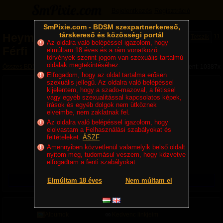
Bejelentkezés
Regisztráció
SmPixie.com - BDSM szexpartnerkereső,
társkereső és közösségi portál
Heyman
-
Switch
11
Tetszik
Az oldalra való belépéssel igazolom, hogy
Férfi
elmúltam 18 éves és a rám vonatkozó
törvények szerint jogom van szexuális tartalmú
oldalak megtekintéséhez.
Összes BDSM partner
»
Switchek
» Heyman - Switch Férfi
Megjelent: 10387x
Elfogadom, hogy az oldal tartalma erősen
szexuális jellegű. Az oldalra való belépéssel
kijelentem, hogy a szado-mazoval, a fétissel
vagy egyéb szexualitással kapcsolatos képek,
írások és egyéb dolgok nem ütköznek
elveimbe, nem zaklatnak fel.
Az oldalra való belépéssel igazolom, hogy
elolvastam a Felhasználási szabályokat és
feltételeket.
ÁSZF
48 éves, Switch Hetero Férfi, 189 cm, 85 kg
Amennyiben közvetlenül valamelyik belső oldalt
Lakhely:
Magyarország
,
Győr-Moson-Sopron
nyitom meg, tudomásul veszem, hogy közvetve
Utolsó belépés ideje:
8 órája
elfogadtam a fenti szabályokat.
Regisztráció ideje:
2013. 11. 07. 22:58
Üzenetet csak regisztrált felhasználók küldhetnek!
Elmúltam 18 éves
Nem múltam el
Adatlap
Ismerősök
Albumok
Kedvenc linkjeim