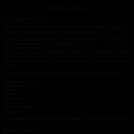
Szimpatikus jelölések:
1
Férfi – A jobbak közül való
Férfi, minden előnyével és hátrányával ;) Nem vagyok tökéletes és élvezem.
Jól kijövök magammal, ezzel együtt törekszem a fejlődésre.
Switch – az a bizonyos kapcsoló… Néha magam sem értem a működését, de
biztos, hogy partnerfüggő. Mit tudsz kiváltani belőlem?
Mit váltunk ki egymásból ;)
Ezzel együtt nem vagyok kiszolgáltatva semmilyen „becsípődésnek”, nagyon
jól tudom érezni magam vanília kapcsolatban is, nincs hiányérzetem.
Ugyanakkor élénk fantáziám BDSM irányba kalandozik, ha egy ideje egyedül
vagyok.
Szeretem a valóságos dolgokat, az intenzív érzéseket. A játék nem játék.
Hangulatok, érzések:
engedelmesség
irányítás
nevelés
fegyelmezés
kényszerítés
kiszolgáltatottság
szolgálat
Talán kalandot, élményeket, érzéseket, élvezetet – és ezekhez társat keresek
Keresett partner