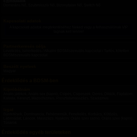
Egyedülállók
Domináns Nő, Szubmisszív Nő, Bizonytalan Nő, Switch Nő
Kapcsolati adatok
A kapcsolati adatok megtekintéséhez Neked vagy a felhasználónak VIP
tagnak kell lennie!
Partnerkeresés célja
Levelezés, ismerkedés / Alkalmi BDSM/szexuális kapcsolat / Tartós, kötetlen
BDSM/szexuális kapcsolat
Beszélt nyelvek
Magyar
Érdeklődés a BDSM-ben
Kipróbálnám
Anális játékok, Anális sex (kapni), Csípés, Csipeszek, Deres, Dildók, Fájdalom,
Kaloda, Kereszt, Mazochizmus, Prosztatamasszázs, Szadizmus
Izgat
Büntetések, Dominancia, Fehérneműk, Fenekelés, Korbács, Kötözés,
Lábimádat, Láncok, Masszázs, Nyakörv, Orális szex (adni), Orális szex (kapni),
Tűsarok
Érdeklődés egyéb területeken