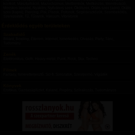
kontroll, Maszturbáció, Mazochizmus, Mellbimbók, Mellkínzás, Menstruáció,
Mocskos beszéd, Nyakörv, Nyilvános szex, Ökölszex, Orális szex (adni), Orális
szex (kapni), Piercing, Pisi, Piszok, Pofonok, Segédeszközök, Szembekötés,
Szerepjáték, Tű, Tűsarok, Vákuum, Vibrátorok
Érdeklődés egyéb területeken
Szabadidő
Biliárd, Bowling, Étterem, Internet, Ismerkedés, Olvasás, Party, Tánc,
Tudomány
Zenék
Elektronikus, Goth, Heavy metal, Punk, Rock, Ska, Techno
Filmek
Fantasy, Ismeretterjesztő, Sci-fi, Sorozatok, Szex/pornó, Vígjáték
Könyvek
Erotikus, Gazdaság/üzlet, Kaland, Regény, Szórakozás, Tudományos
Domina úrnők
|
Szolgalányok, Rabnők
|
Switchek
|
Domok, Mesterek
|
Szolgák, Rabok
|