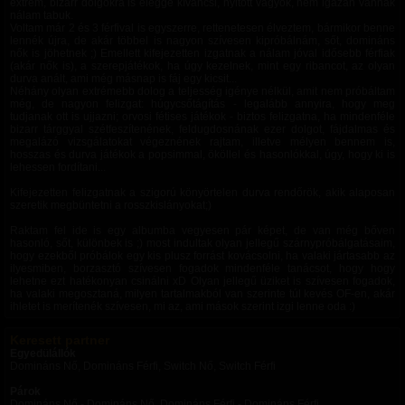
extrém, bizarr dolgokra is eléggé kíváncsi, nyitott vagyok, nem igazán vannak
nálam tabuk.
Voltam már 2 és 3 férfival is egyszerre, rettenetesen élveztem, bármikor benne
lennék újra, de akár többel is nagyon szívesen kipróbálnám, sőt, domináns
nők is jöhetnek ;) Emellett kifejezetten izgatnak a nálam jóval idősebb férfiak
(akár nők is), a szerepjátékok, ha úgy kezelnek, mint egy ribancot, az olyan
durva anált, ami még másnap is fáj egy kicsit...
Néhány olyan extrémebb dolog a teljesség igénye nélkül, amit nem próbáltam
még, de nagyon felizgat: húgycsőtágítás - legalább annyira, hogy meg
tudjanak ott is ujjazni; orvosi fétises játékok - biztos felizgatna, ha mindenféle
bizarr tárggyal szétfeszítenének, feldugdosnának ezer dolgot, fájdalmas és
megalázó vizsgálatokat végeznének rajtam, illetve mélyen bennem is,
hosszas és durva játékok a popsimmal, ököllel és hasonlókkal, úgy, hogy ki is
lehessen fordítani...
Kifejezetten felizgatnak a szigorú könyörtelen durva rendőrök, akik alaposan
szeretik megbüntetni a rosszkislányokat;)
Raktam fel ide is egy albumba vegyesen pár képet, de van még bőven
hasonló, sőt, különbek is ;) most indultak olyan jellegű szárnypróbálgatásaim,
hogy ezekből próbálok egy kis plusz forrást kovácsolni, ha valaki jártasabb az
ilyesmiben, borzasztó szívesen fogadok mindenféle tanácsot, hogy hogy
lehetne ezt hatékonyan csinálni xD Olyan jellegű üziket is szívesen fogadok,
ha valaki megosztaná, milyen tartalmakból van szerinte túl kevés OF-en, akár
ihletet is merítenék szívesen, mi az, ami mások szerint izgi lenne oda :)
Keresett partner
Egyedülállók
Domináns Nő, Domináns Férfi, Switch Nő, Switch Férfi
Párok
Domináns Nő - Domináns Nő, Domináns Férfi - Domináns Férfi