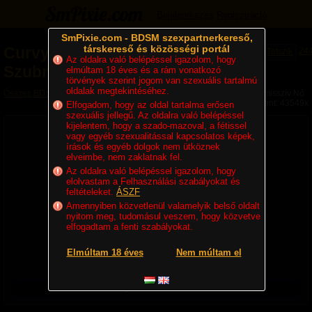
Bejelentkezés
Regisztráció
SmPixie.com - BDSM szexpartnerkereső,
társkereső és közösségi portál
Curvysub91
-
24
Tetszik
Az oldalra való belépéssel igazolom, hogy
Szubmisszív Nő
elmúltam 18 éves és a rám vonatkozó
törvények szerint jogom van szexuális tartalmú
oldalak megtekintéséhez.
Összes BDSM partner
»
Szolgalányok, Rabnők
» Curvysub91 - Szubmisszív Nő
Megjelent: 43549x
Elfogadom, hogy az oldal tartalma erősen
szexuális jellegű. Az oldalra való belépéssel
kijelentem, hogy a szado-mazoval, a fétissel
vagy egyéb szexualitással kapcsolatos képek,
írások és egyéb dolgok nem ütköznek
elveimbe, nem zaklatnak fel.
Az oldalra való belépéssel igazolom, hogy
elolvastam a Felhasználási szabályokat és
feltételeket.
ÁSZF
Amennyiben közvetlenül valamelyik belső oldalt
35 éves, Szubmisszív Biszex Nő, 167 cm, 84 kg
nyitom meg, tudomásul veszem, hogy közvetve
Lakhely:
Magyarország
,
Budapest
,
kerület nélkül
elfogadtam a fenti szabályokat.
Utolsó belépés ideje:
20 órája
Regisztráció ideje:
2020. 10. 29. 05:27
Elmúltam 18 éves
VIP
Nem múltam el
Pro
Üzenetet csak regisztrált felhasználók küldhetnek!