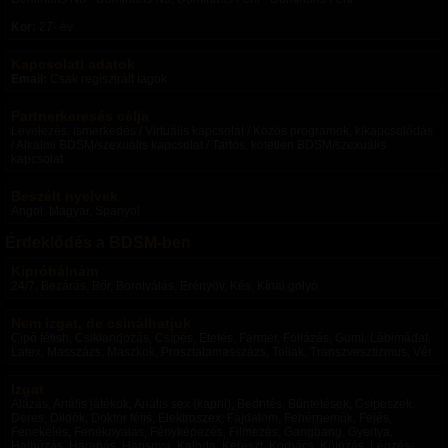
Kor:
27- év
Kapcsolati adatok
Email:
Csak regisztrált tagok
Partnerkeresés célja
Levelezés, ismerkedés / Virtuális kapcsolat / Közös programok, kikapcsolódás
/ Alkalmi BDSM/szexuális kapcsolat / Tartós, kötetlen BDSM/szexuális
kapcsolat
Beszélt nyelvek
Angol, Magyar, Spanyol
Érdeklődés a BDSM-ben
Kipróbálnám
24/7, Bezárás, Bőr, Borotválás, Erényöv, Kés, Kínai golyó
Nem izgat, de csinálhatjuk
Cipő fétish, Csiklandozás, Csípés, Etetés, Farmer, Fóliázás, Gumi, Lábimádat,
Latex, Masszázs, Maszkok, Prosztatamasszázs, Tollak, Transzvesztizmus, Vér
Izgat
Alázás, Anális játékok, Anális sex (kapni), Beöntés, Büntetések, Csipeszek,
Deres, Dildók, Doktor fétis, Elektroszex, Fájdalom, Fehérneműk, Fejés,
Fenekelés, Fenéknyalás, Fényképezés, Filmezés, Gangbang, Gyertya,
Hajhúzás, Harapás, Harisnya, Kaloda, Kereszt, Korbács, Kötözés, Légzés-