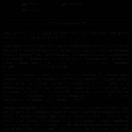
Adatlap
Ismerősök
Albumok
Szimpatikus jelölések:
10
NEM HASZNÁLOM A GMAIL CHATET, ÉS A JÖVŐBEN SEM TERVEZEM
HASZNÀLNI!! HIÁBA ÍRSZ TEHÁT OTT...
Hogy tetszene egy olyan ötlet, hogy ha a mindennapokban felgyűlt stresszt,
feszültséget levezethetnéd valakin, és vgső soron átalakulna egy-két hatalmas
élvezss? Bejönne? Akkor jó helyen jársz, mert engem szétalázhatsz mindenki
más helyett is, minden dühödet kiadva durván megkínozhatsz, leverhetsz
mindent rajtam, amit legszívesebben levernél az egész világon. Tombolás
helyett inkább rajtam tombold ki magad!
Gyerekeim vannak, akiknek a nevelése sok feladattal jár, emellett teljes
állásban dolgozom, így egyáltalán nem magától értetődő, hogy pillanatokon
belül ráérek, és nyilván díjazom a diszkréciót is, nem adom ki a
telefonszámomat és egyéb személyes adataimat rövid csevegés után
(felesleges győzködni), kérek mindenkit, hogy ezeket vegye figyelembe, és
csak abban az esetben írjon rám, ha mindezek beleférnek a világképébe,
feleslegesen ne raboljuk egymás idejét, köszönöm!
Mindig is sub beállítottságú voltam, akkor is, amikor még nem is tudtam, hogy
ezt így hívják :D Domináns szerepben sehogy, semmilyen felállásban nem
tudom elképzelni magam, felesleges a kérdést is feltenni. Ellenben az
alárendeltség, a kiszolgáltatottság nagyon izgat, bejön, ha valami fájdalmas
és/vagy megalázó. Egyelőre még nem sikerült megtalálnom a határaimat, sőt,
úgy érzem, a közelükben sem járok, szeretem a jó durva szexet, igencsak