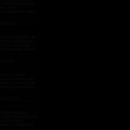
n áthajtottam a házunk
e a vihar! –
 de teljesen ki voltunk
Lilith_666
s volt az áthaladás, de
pzelődik a fájdalomtól,
an tiszta és csendes
em volt annak, hogy itt
Erdojaro
, ahol a határok
ntenzívebb, keményebb
 könnyű, de tudom, hogy
és egy pár fém bilincs
PotensDom
! Éjjeli testszínű
, Úrnőm! Azonnal jövök!
g teszed, ami a
a harisnyanadrágunkba,