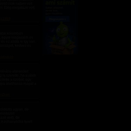
zont csak rajtam volt
em. Elég megalázó volt.
ga1989
 baba koromban
m, egyre magasabb és
és ez azóta is így van.
gasságot, kedves és
asandras
omináns-alárendelt
 is szerette, ha a játék
zítette a szobát: egy
 újra átadhassa magát a
nsDom
loldozta ugyan, de
eloldozott
ázó volt), de
” A zuhanyzóba terelt