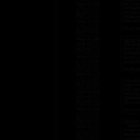
2012. 08. (61)
Egy állás
2012. 07. (63)
felvásáro
2012. 06. (31)
finanszír
2012. 05. (30)
valahol v
2012. 04. (33)
köszönhet
2012. 03. (24)
Rovat: Tö
2012. 02. (20)
2012. 01. (37)
2011. 12. (33)
Mother an
2011. 11. (33)
A ket bok
2011. 10. (30)
feszul ha
2011. 09. (26)
grillcsir
2011. 08. (25)
karikas o
2011. 07. (29)
huzlak fe
2011. 06. (25)
2011. 05. (21)
Rovat: Tö
2011. 04. (21)
2011. 03. (20)
Szex szo
2011. 02. (19)
Napközben
2011. 01. (29)
többi sze
2010. 12. (24)
szemben. 
2010. 11. (21)
Elmentünk
2010. 10. (25)
lábaimat l
2010. 09. (14)
2010. 08. (26)
Rovat: Tö
2010. 07. (32)
2010. 06. (24)
2010. 05. (23)
Fantázia 
2010. 04. (32)
... Gazdá
2010. 03. (24)
beígért b
2010. 02. (34)
felegyene
2010. 01. (42)
mögé tett