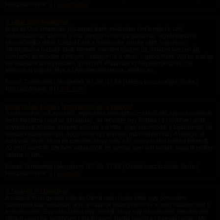
Hozzászólások: 0 |
szubmental
A vihar által megkötve
Brad és Didi viharosan játszanak bent, miközben kint tombol a szél
Befordultam az autóval a már amúgy is rozoga garázsba. Egyértelműen
készülődött a vihar. Láttam Didit a hálószoba ablaka előtt, miközben
áthajtottam a házunk előtt. Remek, minden készen áll, minden készen áll,
mindenki és minden a helyén... csapjon le a vihar! – gondoltam. Volt ez a szép
kis házikónk a hegyekben, gyönyörű kilátással az Anyatermészetre, de
teljesen ki voltunk téve az Anyatermészetnek, amikor az...
Rovat: Történetek | Megjelent:
07. 28. 17:59
| Utolsó hozzászólás: Soha |
Hozzászólások: 0 |
Lilith_666
Erdei próba 2.rész - Ismerkedés az új világgal
A földön lévő nyíl egy sűrű, egymásba fonódott rózsákból álló kapura mutatott,
amin fájdalmas volt az áthaladás, de mögötte egy érdekes és rejtélyes erdő
folytatódott. ​Miután átlépett, először azt hitte, csak képzelődik a fájdalomtól, de
lassan kezdte felfogni, hogy most egy teljesen más helyen van. A levegő ott
más volt, olyan tiszta és csendes hogy még a fű susogását is hallani lehetett.
Az erdő ezerféle színben váltakozott, és nyoma sem volt annak, hogy itt ember
valaha is járt...
Rovat: Történetek | Megjelent:
07. 28. 17:58
| Utolsó hozzászólás: Soha |
Hozzászólások: 0 |
Erdojaro
A határok feszegetése
A határok feszegetése Lilla és Dávid már régóta éltek egy domináns-
alárendelt kapcsolatban, ahol a határok feszegetése és a mély bizalom volt a
legfontosabb. Egy este Dávid úgy döntött, hogy egy intenzívebb, keményebb
játékot vezet be, amelyben Lilla teljesen átadja magát az irányításának. „Ma