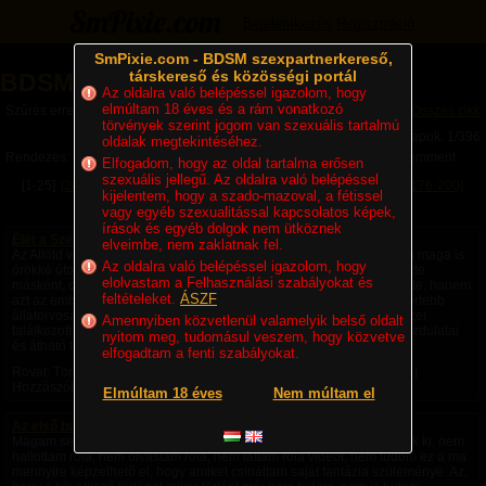
Bejelentkezés
Regisztráció
SmPixie.com - BDSM szexpartnerkereső,
társkereső és közösségi portál
BDSM Magazin
Az oldalra való belépéssel igazolom, hogy
elmúltam 18 éves és a rám vonatkozó
Szűrés erre a kategóriára: Történetek
Összes cikk
törvények szerint jogom van szexuális tartalmú
Lapok: 1/396
oldalak megtekintéséhez.
Rendezés:
Legújabb cikkek
Legtöbb komment
Utolsó komment
Elfogadom, hogy az oldal tartalma erősen
szexuális jellegű. Az oldalra való belépéssel
[1-25]
[26-50]
[51-75]
[76-100]
[101-125]
[126-150]
[151-175]
[176-200]
kijelentem, hogy a szado-mazoval, a fétissel
[201-225]
Következő »
vagy egyéb szexualitással kapcsolatos képek,
írások és egyéb dolgok nem ütköznek
Élet a Szecsőváry tanyán - 1. fejezet – Egy ember kevés
elveimbe, nem zaklatnak fel.
Az Alföld végtelen rónaságán, ahol a szél úgy kergette a port, mintha maga is
Az oldalra való belépéssel igazolom, hogy
örökké úton volna, állt egy nagy birtok. A környéken senki sem nevezte
elolvastam a Felhasználási szabályokat és
másként, csak Szecsőváry tanyának. A név nemcsak a földet jelentette, hanem
feltételeket.
ÁSZF
azt az embert is, akié volt. Szecsőváry Attila, a környék egyik legismertebb
állatorvosa, hatvan év körüli, tekintélyt parancsoló férfi volt. Aki egyszer
Amennyiben közvetlenül valamelyik belső oldalt
találkozott vele, sokáig nem felejtette el. Magas termete, nyugodt mozdulatai
nyitom meg, tudomásul veszem, hogy közvetve
és átható tekintete azt...
elfogadtam a fenti szabályokat.
Rovat: Történetek | Megjelent:
5 napja
| Utolsó hozzászólás:
1 napja
|
Hozzászólások: 4 |
Paradicsom69
Elmúltam 18 éves
Nem múltam el
Az első bukta - negyedik rész -
Magam sem hiszem el, de ezek a fantáziák a saját fejemből pattantak ki, nem
hallottam róla, nem olvastam róla, nem láttam róla videót, nem tudom ez a ma
mennyire képzelhető el, hogy amiket csináltam saját fantázia szüleménye. Az,