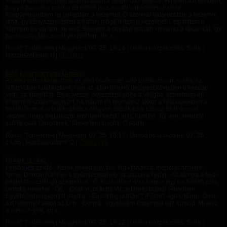
lesütött szemmel, mert számíthattam a beígért büntetésre. Hirtelen azt éreztem,
hogy a hajamba markol és felfelé húz, amitől önkéntelenül kissé
felegyenesedtem és felkaptam a kezemet. Ő azonnal határozottan a kezemre
ütött, így kényszeredetten a hátam mögé tettem a kezeimet. Lesütöttem a
szemem és vártam, mi lesz. Belépve a cellába sorban kinyitotta a lakatokat, így
hamarosan láncaimat veszítettem, de a...
Rovat: Történetek | Megjelent:
07. 25. 16:14
| Utolsó hozzászólás: Soha |
Hozzászólások: 0 |
Krisztosz
Első kalandom egy Úrnővel
Az első bdsm kalandom: az első úrnőmmel való találkozásom során, az
otthonában találkoztunk, már az ajtón történő belépést követően a kezébe
vette az irányítást: Én szívesen bevezetlek ebbe a világba, szeretném én
elvenni a szüzességedet, ha nálam jól teljesítesz akkor a későbbiekben a
barátnőimmel is találkozhatsz. Nagyon tetszik ez a szerep és örömmel
veszem, hogy foglalkozol egy ilyen kezdő el is, mint én. Jól van, innentől
szólits csak Úrnőmnek. Elmentem tusolni, Ő addig...
Rovat: Történetek | Megjelent:
07. 25. 16:13
| Utolsó hozzászólás:
07. 26.
19:55
| Hozzászólások: 2 |
Coco2316
Új élet-11.rész
Felhős lett az idő. -Kérek neked egy italt. Ha kihoznád, megköszönném! -
Igenis Dorina! A sör és a gyümölcskehely az asztalra került. -Az áfonya a tied!-
nézett rám csillogó szemekkel. -Ő, köszönöm! -Van benne egy kis bódító szer.-
mondta nevetve. -Őő.. -Csak vicceltem! Vicceltem te butus! -Rendben.
Egyébként nagyon jól esett a.. -És mit fogsz főzni? -Főzni? -Igen, főzni. -Öhm,
azt hittem jól lakott az Úrn.. -Dorina.. egyébként Eszternek kell főznöd. Mi lesz
a menü? -Hát, arra...
Rovat: Történetek | Megjelent:
07. 25. 16:12
| Utolsó hozzászólás: Soha |