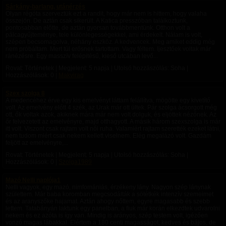
Sárkány-barlang, utánérzés
Olyan régóta szerveztük ezt a randit, hogy már nem is hittem, hogy valaha
összejön. De aztán csak sikerült. A Katica presszóban találkoztunk,
pontosabban előtte, de aztán gyorsan továbbmentünk. Otthon volt a
pálcagyűjteménye, tele különlegességekkel, ami érdekelt. Nálam is volt,
szépen becsomagolva, néhány eszköz. A kedvencek. Meg amiket eddig még
nem próbáltam. Mert túl erősnek tartottam. Vagy féltem. Ijesztőek voltak már
ránézésre. Egy masszív felépitésű, kieső utcában levő...
Rovat: Történetek | Megjelent:
5 napja
| Utolsó hozzászólás: Soha |
Hozzászólások: 0 |
Makvirag
Szex szolga 8
A medencéhez érve egy kis emelvényt láttam felállítva, mögötte egy kivetítő
volt. Az emelvény előtt 4 szék, az Urak már ott ültek. Pár szolga ácsorgott még
ott, ők voltak azok, akiknek mára már nem volt dolguk, és eljöttek nézőnek. Az
őr felvezetett az emelvényre, majd otthagyott. A másik három szexszolga is már
itt volt. Viszont csak rajtam volt női ruha. Valamiért rajtam szerették ezeket látni,
nem tudom miért csak nekem kellett viselnem. Elég megalázó volt. Gazdám
feljött az emelvényre,...
Rovat: Történetek | Megjelent:
5 napja
| Utolsó hozzászólás: Soha |
Hozzászólások: 0 |
Szolga1989
Mazó Nelli naplója1
Nelli vagyok, egy mazó, nimfomániás, érzékeny lány. Nagyon szép lánynak
születtem. Már baba koromban megcsodálták a sötétkék intenzív szemeimet
és az aranyszőke hajamat. Aztán ahogy nőttem, egyre magasabb és szebb
lettem. Tatabányán laktunk egy panelban, a fiuk már korán elkezdtek udvarolni
nekem és ez azóta is így van. Mindig is arányos, szép testem volt, igézően
vonzó magas lábakkal. Elértem a 180 centi magasságot, kedves és bájos, de