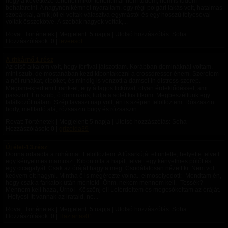
hogy a következő történet mikor történt már nem tudom, nem is tudom
behatárolni. A nagynénikémnél nyaraltam, egy régi polgári lakás volt, hatalmas
szobákkal, amik jól el voltak választva egymástól és egy hosszú folyosóval
voltak összekötve. A szobák nagyok voltak,...
Rovat: Történetek | Megjelent:
5 napja
| Utolsó hozzászólás: Soha |
Hozzászólások: 0 |
leveesoft
A titkárnő 1.rész
Az első alkalom volt, hogy férfival játszottam. Korábban domináknál voltam,
mint szub, de mostanában kezd kibontakozni a crossdresser énem. Szeretem
a női ruhákat, cipőket, és mindig is vonzott a damsel in distress szerep.
Megismekredtem Frank-el, egy átlagos fickóval, olyan érdeklődéssel, ami
passzolt. Én szub, ő domináns, tudja a sötét kis titkom. Megbeszéltunk egy
találkozót nálam. Szép tavaszi nap volt, én is szépen felöltöztem. Rószaszin
body, melltartó alá, rózsaszin bugy és rózsaszin...
Rovat: Történetek | Megjelent:
5 napja
| Utolsó hozzászólás: Soha |
Hozzászólások: 0 |
grizelda39
Új élet-13.rész
Dorina odaadta a ruháimat. Felöltöztem. A tűsarkúját eltüntette, helyette felvett
egy kényelmes mamuszt. Kibontotta a haját, felvett egy kényelmes pólót és
egy cicagatyát. Csak az óráját hagyta meg. Csodálatosan nézett ki. Nem volt
kedvem ott hagyni. Mintha ő is megérezte volna.. elmosolyodott: -Mondtam én,
hogy csak a farkatok után mentek! -Öhm, nekem mennem kell. -Tessék? -
Mennem kell haza, Úrnő! -Köszönj el! Letérdeltem és megcsókoltam az óráját.
-Helyes! Itt vannak az irataid, ne...
Rovat: Történetek | Megjelent:
5 napja
| Utolsó hozzászólás: Soha |
Hozzászólások: 0 |
Haztartas01