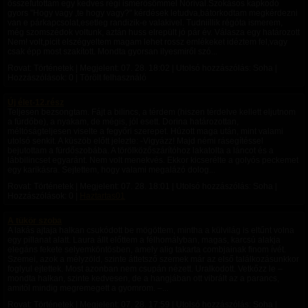
összefutottam egy kedves régi ismerősömmel Nórival.Szokásos kapkodó
gyors "Hogy vagy ,te hogy vagy?" kérdések letudva,bátorkodtam megkérdezni
van e párkapcsolat,esetleg randizik-e valakivel. Tudniillik régóta ismerem,
még szomszédok voltunk, aztán huss elrepült jó pár év. Válasza egy határozott
Nem! volt,picit elszégyeltem magam lehet rossz emlékeket idéztem fel,vagy
csak épp most szakított. Mondta gyorsan ilyesmiről szó...
Rovat: Történetek | Megjelent:
07. 28. 18:02
| Utolsó hozzászólás: Soha |
Hozzászólások: 0 | Törölt felhasználó
Új élet-12.rész
Teljesen bezsongtam. Fájt a bilincs, a térdem (hiszen térdelve kellett eljutnom
a fürdőbe), a nyakam, de mégis, jól esett. Dorina határozottan,
méltóságteljesen viselte a fegyőri szerepet. Húzott maga után, mint valami
utolsó senkit. A küszöb előtt jelezte: -Vigyázz! Majd némi rásegítéssel
bejutottam a fürdőszobába. A törölközőszárítóhoz lakatolta a láncot és a
lábbilincset egyaránt. Nem volt menekvés. Ekkor kicserélte a golyós peckemet
egy karikásra. Sejtettem, hogy valami megalázó dolog...
Rovat: Történetek | Megjelent:
07. 28. 18:01
| Utolsó hozzászólás: Soha |
Hozzászólások: 0 |
Haztartas01
A tükör szoba
A lakás ajtaja halkan csukódott be mögöttem, mintha a külvilág is eltűnt volna
egy pillanat alatt. Laura állt előttem a félhomályban, magas, karcsú alakja
elegáns fekete selyemköntösben, amely alig takarta combjainak finom ívét.
Szemei, azok a mélyzöld, szinte áttetsző szemek már az első találkozásunkkor
foglyul ejtettek. Most azonban nem csupán nézett. Uralkodott. Vetkőzz le –
mondta halkan, szinte kedvesen, de a hangjában ott vibrált az a parancs,
amitől mindig megremegett a gyomrom. –...
Rovat: Történetek | Megjelent:
07. 28. 17:59
| Utolsó hozzászólás: Soha |