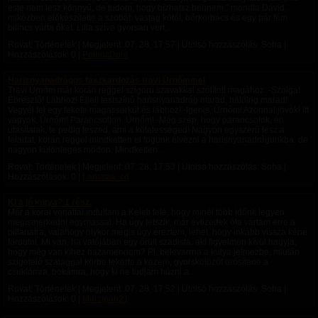
este nem lesz könnyű, de tudom, hogy bízhatsz bennem,” mondta Dávid,
miközben előkészítette a szobát: vastag kötél, bőrkorbács és egy pár fém
bilincs várta őket. Lilla szíve gyorsan vert,...
Rovat: Történetek | Megjelent:
07. 28. 17:57
| Utolsó hozzászólás: Soha |
Hozzászólások: 0 |
PotensDom
Harisnyanadrágos faszkardozás travi Úrnőmmel
Travi Úrnőm már korán reggel szigorú szavakkal szólított magához. -Szolga!
Ébresztő! Lábhoz! Éjjeli testszínű harisnyanadrág marad, hálóing marad!
Vegyél fel egy fekete magassarkút és lábhoz! -Igenis, Úrnőm! Azonnal jövök! Itt
vagyok, Úrnőm! Parancsoljon, Úrnőm! -Még szép, hogy parancsolok, én
utasítalak, te pedig teszed, ami a kötelességed! Nagyon egyszerű lesz a
feladat, korán reggel mindketten el fogunk élvezni a harisnyanadrágunkba, de
nagyon különleges módon. Mindketten...
Rovat: Történetek | Megjelent:
07. 28. 17:53
| Utolsó hozzászólás: Soha |
Hozzászólások: 0 |
Larissza_cd
Ki a jó kutya? 1 rész.
Már a korai vonattal indultam a Keleti felé, hogy minél több időnk legyen
megismerkedni egymással. Ha úgy tetszik, már évtizedek óta vártam erre a
pillanatra, valahogy olykor mégis úgy éreztem, lehet, hogy inkább vissza kéne
fordulni. Mi van, ha valójában egy őrült szadista, aki figyelmen kívül hagyja,
hogy még van kihez hazamennem? Pl. belevarrna a kutya jelmezbe, miután
szigetelő szalaggal körbe tekerte a kezem, gyorskötözőt erősítene a
csuklómra, bokámra, hogy ki ne tudjam húzni a...
Rovat: Történetek | Megjelent:
07. 28. 17:52
| Utolsó hozzászólás: Soha |
Hozzászólások: 0 |
Marcipan21