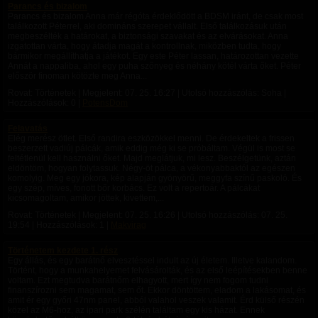
Parancs és bizalom
Parancs és bizalom Anna már régóta érdeklődött a BDSM iránt, de csak most
találkozott Péterrel, aki domináns szerepet vállalt. Első találkozásuk után
megbeszélték a határokat, a biztonsági szavakat és az elvárásokat. Anna
izgatottan várta, hogy átadja magát a kontrollnak, miközben tudta, hogy
bármikor megállíthatja a játékot. Egy este Péter lassan, határozottan vezette
Annát a nappaliba, ahol egy puha szőnyeg és néhány kötél várta őket. Péter
először finoman kötözte meg Anna...
Rovat: Történetek | Megjelent:
07. 25. 16:27
| Utolsó hozzászólás: Soha |
Hozzászólások: 0 |
PotensDom
Felavatás
Elég merész ötlet. Első randira eszközökkel menni. De érdekeltek a frissen
beszerzett vadiúj pálcák, amik eddig még ki se próbáltam. Végül is most se
feltétlenül kell használni őket. Majd meglátjuk, mi lesz. Beszélgetünk, aztán
eldöntöm, hogyan folytassuk. Négy-öt pálca, a vékonyabbaktól az egészen
komolyig. Meg egy jókora, kép alapján gyönyörű, meggyfa színű paskoló. És
egy szép, míves, fonott bőr korbács. Ez volt a repertoár. A pálcákat
kicsomagoltam, amikor jöttek, kivettem,...
Rovat: Történetek | Megjelent:
07. 25. 16:26
| Utolsó hozzászólás:
07. 25.
19:54
| Hozzászólások: 1 |
Makvirag
Történetem kezdete 1. rész
Egy állás, és egy barátnő elvesztéssel indult az új életem. Illetve kalandom.
Történt, hogy a munkahelyemet felvásárolták, és az első leépítésekben benne
voltam. Ezt megtudva barátnőm elhagyott, mert így nem fogom tudni
finanszírozni sem magamat, sem őt. Ekkor döntöttem, eladom a lakásomat, és
amit ér egy győri 47nm panel, abból valahol veszek valamit. Érd külső részén
közel az M6-hoz, az ipari park szélén találtam egy kis házat. Ennek