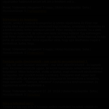
ugyanakkor határozott arcom lett, ám a fenekem volt a...
Rovat: Történetek | Megjelent:
5 napja
| Utolsó hozzászólás: Soha |
Hozzászólások: 0 |
hurkasandras
Bőrkorbács és fenekelés
Azeste, amikor a határok feszegetése új szintre lépett Anna és Péter már
régóta éltek egy domináns-alárendelt kapcsolatban, amelyben a fenekelés és
a kontroll játéka fontos szerepet játszott. Péter mindig is szerette, ha a játék
intenzív és határozott, de soha nem lépte túl Anna határait. Egy különleges
este Péter előkészítette a szobát: egy masszív fa paddal, bőrkorbáccsal és egy
puha, de erős kötéllel. Anna izgatottan várta, hogy újra átadhassa magát a
kontrollnak, tudva, hogy...
Rovat: Történetek | Megjelent:
5 napja
| Utolsó hozzászólás: Soha |
Hozzászólások: 0 |
PotensDom
Fantázia valós élményekből – egy szub fiú perspektívájából 3.
… Egy idő után Gazdám visszatért – már késő délelőtt lehetett - és kaptunk
enni. Kezeimet eloldozta ugyan, de kezek használata nélkül kellett ennem a
kutyatálból. Mikor befejeztük, elvitte a tálakat, majd eloldozott mindkettőnket.
Mi tagadás, már szorított minket a szükség. Felügyelet alatt ugyan (ami
megalázó volt), de elvégezhettük a dolgunkat és kimehettünk a mosdóba,
majd ránkszólt: - “Gyerünk, lefürdeni!” A zuhanyzóba terelt bennünket, és
egymásnak kellett segítenünk a...
Rovat: Történetek | Megjelent:
07. 28. 18:03
| Utolsó hozzászólás: Soha |
Hozzászólások: 0 |
Krisztosz
Nóra a felfedező part I.
Történt ez úgy egy erős 8 hónapja amikor munkából hazafelé sétálok és