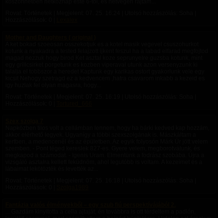
köszönhetően hétköznap este 6-tól, és hétvégén rajtam...
Rovat: Történetek | Megjelent:
07. 25. 16:24
| Utolsó hozzászólás: Soha |
Hozzászólások: 0 |
Lexalex
Mother and Daughters ( original )
A ket bokad szoeosan osszekotjuk es a kotel masik vegevel csuszohurkot
kotunk a nyakadra a tested felajzott ijkent feszul ha a labad elfarad megfojtod
magad nezzuk hogy birod Ket asztal koze seprunyelre guzsba kotunk, mint
egy grillcsirket porgetunk es kozben viperaval utunk azon versenyzunk ki
talalja el tobbszor a heredet Kaptunk egy karikas ostort gyakorlunk vele egy
kicsit Nehogy szetragd ez a kedvencem ,hatra csavarom inkabb a kezeid es
igy huzlak fel olyan magasra, hogy...
Rovat: Történetek | Megjelent:
07. 25. 16:19
| Utolsó hozzászólás: Soha |
Hozzászólások: 0 |
Tortured_666
Szex szolga 7
Napközben tilos volt a cellámban lennem, hogy ha bárki kedved kap hozzám,
akkor elérhető legyek. Ugyanígy a többi szexszolgának is. Mászkáltam a
kertben, a medencenél és az épületben. Az egyik folyosón Márk Úr jött velem
szemben. - Pont téged kereslek 827-es. Gyere velem, megborotválunk, és
megkapod a számodat. - Igenis Uram. Elmentünk a fodrász szobába. Újra a
vizsgáló asztalra kellett feküdnöm, ahol legutóbb is voltam. A kezeimet és a
lábaimat lekötözték és levették az...
Rovat: Történetek | Megjelent:
07. 25. 16:18
| Utolsó hozzászólás: Soha |
Hozzászólások: 0 |
Szolga1989
Fantázia valós élményekből – egy szub fiú perspektívájából 2.
... Gazdám kinyitotta a cella ajtaját; én továbbra is ott térdeltem a padlón,