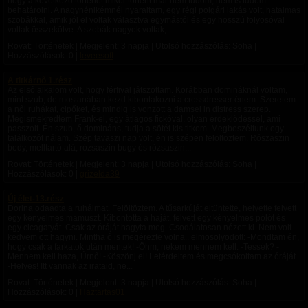
hogy a következő történet mikor történt már nem tudom, nem is tudom
behatárolni. A nagynénikémnél nyaraltam, egy régi polgári lakás volt, hatalmas
szobákkal, amik jól el voltak választva egymástól és egy hosszú folyosóval
voltak összekötve. A szobák nagyok voltak,...
Rovat: Történetek | Megjelent:
3 napja
| Utolsó hozzászólás: Soha |
Hozzászólások: 0 |
leveesoft
A titkárnő 1.rész
Az első alkalom volt, hogy férfival játszottam. Korábban domináknál voltam,
mint szub, de mostanában kezd kibontakozni a crossdresser énem. Szeretem
a női ruhákat, cipőket, és mindig is vonzott a damsel in distress szerep.
Megismekredtem Frank-el, egy átlagos fickóval, olyan érdeklődéssel, ami
passzolt. Én szub, ő domináns, tudja a sötét kis titkom. Megbeszéltunk egy
találkozót nálam. Szép tavaszi nap volt, én is szépen felöltöztem. Rószaszin
body, melltartó alá, rózsaszin bugy és rózsaszin...
Rovat: Történetek | Megjelent:
3 napja
| Utolsó hozzászólás: Soha |
Hozzászólások: 0 |
grizelda39
Új élet-13.rész
Dorina odaadta a ruháimat. Felöltöztem. A tűsarkúját eltüntette, helyette felvett
egy kényelmes mamuszt. Kibontotta a haját, felvett egy kényelmes pólót és
egy cicagatyát. Csak az óráját hagyta meg. Csodálatosan nézett ki. Nem volt
kedvem ott hagyni. Mintha ő is megérezte volna.. elmosolyodott: -Mondtam én,
hogy csak a farkatok után mentek! -Öhm, nekem mennem kell. -Tessék? -
Mennem kell haza, Úrnő! -Köszönj el! Letérdeltem és megcsókoltam az óráját.
-Helyes! Itt vannak az irataid, ne...
Rovat: Történetek | Megjelent:
3 napja
| Utolsó hozzászólás: Soha |
Hozzászólások: 0 |
Haztartas01