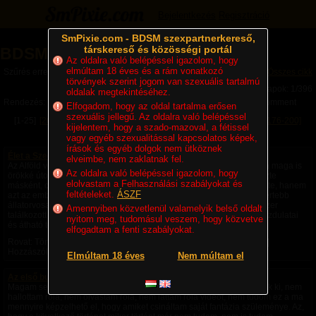
Bejelentkezés
Regisztráció
SmPixie.com - BDSM szexpartnerkereső,
társkereső és közösségi portál
BDSM Magazin
Az oldalra való belépéssel igazolom, hogy
elmúltam 18 éves és a rám vonatkozó
Szűrés erre a kategóriára: Történetek
Összes cikk
törvények szerint jogom van szexuális tartalmú
Lapok: 1/396
oldalak megtekintéséhez.
Rendezés:
Legújabb cikkek
Legtöbb komment
Utolsó komment
Elfogadom, hogy az oldal tartalma erősen
szexuális jellegű. Az oldalra való belépéssel
[1-25]
[26-50]
[51-75]
[76-100]
[101-125]
[126-150]
[151-175]
[176-200]
kijelentem, hogy a szado-mazoval, a fétissel
[201-225]
Következő »
vagy egyéb szexualitással kapcsolatos képek,
írások és egyéb dolgok nem ütköznek
Élet a Szecsőváry tanyán - 1. fejezet – Egy ember kevés
elveimbe, nem zaklatnak fel.
Az Alföld végtelen rónaságán, ahol a szél úgy kergette a port, mintha maga is
Az oldalra való belépéssel igazolom, hogy
örökké úton volna, állt egy nagy birtok. A környéken senki sem nevezte
elolvastam a Felhasználási szabályokat és
másként, csak Szecsőváry tanyának. A név nemcsak a földet jelentette, hanem
feltételeket.
ÁSZF
azt az embert is, akié volt. Szecsőváry Attila, a környék egyik legismertebb
állatorvosa, hatvan év körüli, tekintélyt parancsoló férfi volt. Aki egyszer
Amennyiben közvetlenül valamelyik belső oldalt
találkozott vele, sokáig nem felejtette el. Magas termete, nyugodt mozdulatai
nyitom meg, tudomásul veszem, hogy közvetve
és átható tekintete azt...
elfogadtam a fenti szabályokat.
Rovat: Történetek | Megjelent:
3 napja
| Utolsó hozzászólás:
9 órája
|
Hozzászólások: 4 |
Paradicsom69
Elmúltam 18 éves
Nem múltam el
Az első bukta - negyedik rész -
Magam sem hiszem el, de ezek a fantáziák a saját fejemből pattantak ki, nem
hallottam róla, nem olvastam róla, nem láttam róla videót, nem tudom ez a ma
mennyire képzelhető el, hogy amiket csináltam saját fantázia szüleménye. Az,