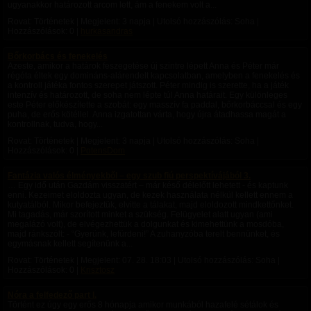
ugyanakkor határozott arcom lett, ám a fenekem volt a...
Rovat: Történetek | Megjelent:
3 napja
| Utolsó hozzászólás: Soha |
Hozzászólások: 0 |
hurkasandras
Bőrkorbács és fenekelés
Azeste, amikor a határok feszegetése új szintre lépett Anna és Péter már
régóta éltek egy domináns-alárendelt kapcsolatban, amelyben a fenekelés és
a kontroll játéka fontos szerepet játszott. Péter mindig is szerette, ha a játék
intenzív és határozott, de soha nem lépte túl Anna határait. Egy különleges
este Péter előkészítette a szobát: egy masszív fa paddal, bőrkorbáccsal és egy
puha, de erős kötéllel. Anna izgatottan várta, hogy újra átadhassa magát a
kontrollnak, tudva, hogy...
Rovat: Történetek | Megjelent:
3 napja
| Utolsó hozzászólás: Soha |
Hozzászólások: 0 |
PotensDom
Fantázia valós élményekből – egy szub fiú perspektívájából 3.
… Egy idő után Gazdám visszatért – már késő délelőtt lehetett - és kaptunk
enni. Kezeimet eloldozta ugyan, de kezek használata nélkül kellett ennem a
kutyatálból. Mikor befejeztük, elvitte a tálakat, majd eloldozott mindkettőnket.
Mi tagadás, már szorított minket a szükség. Felügyelet alatt ugyan (ami
megalázó volt), de elvégezhettük a dolgunkat és kimehettünk a mosdóba,
majd ránkszólt: - “Gyerünk, lefürdeni!” A zuhanyzóba terelt bennünket, és
egymásnak kellett segítenünk a...
Rovat: Történetek | Megjelent:
07. 28. 18:03
| Utolsó hozzászólás: Soha |
Hozzászólások: 0 |
Krisztosz
Nóra a felfedező part I.
Történt ez úgy egy erős 8 hónapja amikor munkából hazafelé sétálok és