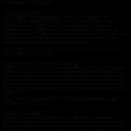
Hozzászólások: 0 |
szubmental
A vihar által megkötve
Brad és Didi viharosan játszanak bent, miközben kint tombol a szél
Befordultam az autóval a már amúgy is rozoga garázsba. Egyértelműen
készülődött a vihar. Láttam Didit a hálószoba ablaka előtt, miközben
áthajtottam a házunk előtt. Remek, minden készen áll, minden készen áll,
mindenki és minden a helyén... csapjon le a vihar! – gondoltam. Volt ez a szép
kis házikónk a hegyekben, gyönyörű kilátással az Anyatermészetre, de
teljesen ki voltunk téve az Anyatermészetnek, amikor az...
Rovat: Történetek | Megjelent:
07. 28. 17:59
| Utolsó hozzászólás: Soha |
Hozzászólások: 0 |
Lilith_666
Erdei próba 2.rész - Ismerkedés az új világgal
A földön lévő nyíl egy sűrű, egymásba fonódott rózsákból álló kapura mutatott,
amin fájdalmas volt az áthaladás, de mögötte egy érdekes és rejtélyes erdő
folytatódott. ​Miután átlépett, először azt hitte, csak képzelődik a fájdalomtól, de
lassan kezdte felfogni, hogy most egy teljesen más helyen van. A levegő ott
más volt, olyan tiszta és csendes hogy még a fű susogását is hallani lehetett.
Az erdő ezerféle színben váltakozott, és nyoma sem volt annak, hogy itt ember
valaha is járt...
Rovat: Történetek | Megjelent:
07. 28. 17:58
| Utolsó hozzászólás: Soha |
Hozzászólások: 0 |
Erdojaro
A határok feszegetése
A határok feszegetése Lilla és Dávid már régóta éltek egy domináns-
alárendelt kapcsolatban, ahol a határok feszegetése és a mély bizalom volt a
legfontosabb. Egy este Dávid úgy döntött, hogy egy intenzívebb, keményebb
játékot vezet be, amelyben Lilla teljesen átadja magát az irányításának. „Ma