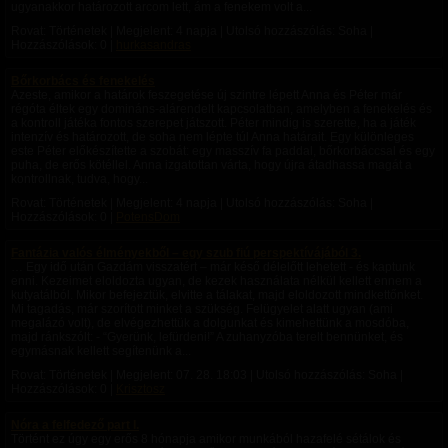
ugyanakkor határozott arcom lett, ám a fenekem volt a...
Rovat: Történetek | Megjelent:
4 napja
| Utolsó hozzászólás: Soha |
Hozzászólások: 0 |
hurkasandras
Bőrkorbács és fenekelés
Azeste, amikor a határok feszegetése új szintre lépett Anna és Péter már
régóta éltek egy domináns-alárendelt kapcsolatban, amelyben a fenekelés és
a kontroll játéka fontos szerepet játszott. Péter mindig is szerette, ha a játék
intenzív és határozott, de soha nem lépte túl Anna határait. Egy különleges
este Péter előkészítette a szobát: egy masszív fa paddal, bőrkorbáccsal és egy
puha, de erős kötéllel. Anna izgatottan várta, hogy újra átadhassa magát a
kontrollnak, tudva, hogy...
Rovat: Történetek | Megjelent:
4 napja
| Utolsó hozzászólás: Soha |
Hozzászólások: 0 |
PotensDom
Fantázia valós élményekből – egy szub fiú perspektívájából 3.
… Egy idő után Gazdám visszatért – már késő délelőtt lehetett - és kaptunk
enni. Kezeimet eloldozta ugyan, de kezek használata nélkül kellett ennem a
kutyatálból. Mikor befejeztük, elvitte a tálakat, majd eloldozott mindkettőnket.
Mi tagadás, már szorított minket a szükség. Felügyelet alatt ugyan (ami
megalázó volt), de elvégezhettük a dolgunkat és kimehettünk a mosdóba,
majd ránkszólt: - “Gyerünk, lefürdeni!” A zuhanyzóba terelt bennünket, és
egymásnak kellett segítenünk a...
Rovat: Történetek | Megjelent:
07. 28. 18:03
| Utolsó hozzászólás: Soha |
Hozzászólások: 0 |
Krisztosz
Nóra a felfedező part I.
Történt ez úgy egy erős 8 hónapja amikor munkából hazafelé sétálok és