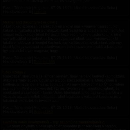
köszönhetően hétköznap este 6-tól, és hétvégén rajtam...
Rovat: Történetek | Megjelent:
07. 25. 16:24
| Utolsó hozzászólás: Soha |
Hozzászólások: 0 |
Lexalex
Mother and Daughters ( original )
A ket bokad szoeosan osszekotjuk es a kotel masik vegevel csuszohurkot
kotunk a nyakadra a tested felajzott ijkent feszul ha a labad elfarad megfojtod
magad nezzuk hogy birod Ket asztal koze seprunyelre guzsba kotunk, mint
egy grillcsirket porgetunk es kozben viperaval utunk azon versenyzunk ki
talalja el tobbszor a heredet Kaptunk egy karikas ostort gyakorlunk vele egy
kicsit Nehogy szetragd ez a kedvencem ,hatra csavarom inkabb a kezeid es
igy huzlak fel olyan magasra, hogy...
Rovat: Történetek | Megjelent:
07. 25. 16:19
| Utolsó hozzászólás: Soha |
Hozzászólások: 0 |
Tortured_666
Szex szolga 7
Napközben tilos volt a cellámban lennem, hogy ha bárki kedved kap hozzám,
akkor elérhető legyek. Ugyanígy a többi szexszolgának is. Mászkáltam a
kertben, a medencenél és az épületben. Az egyik folyosón Márk Úr jött velem
szemben. - Pont téged kereslek 827-es. Gyere velem, megborotválunk, és
megkapod a számodat. - Igenis Uram. Elmentünk a fodrász szobába. Újra a
vizsgáló asztalra kellett feküdnöm, ahol legutóbb is voltam. A kezeimet és a
lábaimat lekötözték és levették az...
Rovat: Történetek | Megjelent:
07. 25. 16:18
| Utolsó hozzászólás: Soha |
Hozzászólások: 0 |
Szolga1989
Fantázia valós élményekből – egy szub fiú perspektívájából 2.
... Gazdám kinyitotta a cella ajtaját; én továbbra is ott térdeltem a padlón,