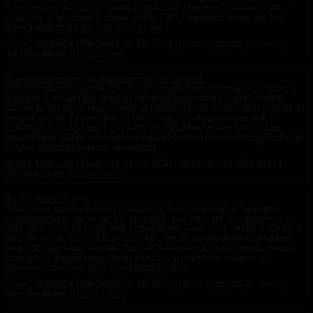
este nem lesz könnyű, de tudom, hogy bízhatsz bennem,” mondta Dávid,
miközben előkészítette a szobát: vastag kötél, bőrkorbács és egy pár fém
bilincs várta őket. Lilla szíve gyorsan vert,...
Rovat: Történetek | Megjelent:
07. 28. 17:57
| Utolsó hozzászólás: Soha |
Hozzászólások: 0 |
PotensDom
Harisnyanadrágos faszkardozás travi Úrnőmmel
Travi Úrnőm már korán reggel szigorú szavakkal szólított magához. -Szolga!
Ébresztő! Lábhoz! Éjjeli testszínű harisnyanadrág marad, hálóing marad!
Vegyél fel egy fekete magassarkút és lábhoz! -Igenis, Úrnőm! Azonnal jövök! Itt
vagyok, Úrnőm! Parancsoljon, Úrnőm! -Még szép, hogy parancsolok, én
utasítalak, te pedig teszed, ami a kötelességed! Nagyon egyszerű lesz a
feladat, korán reggel mindketten el fogunk élvezni a harisnyanadrágunkba, de
nagyon különleges módon. Mindketten...
Rovat: Történetek | Megjelent:
07. 28. 17:53
| Utolsó hozzászólás: Soha |
Hozzászólások: 0 |
Larissza_cd
Ki a jó kutya? 1 rész.
Már a korai vonattal indultam a Keleti felé, hogy minél több időnk legyen
megismerkedni egymással. Ha úgy tetszik, már évtizedek óta vártam erre a
pillanatra, valahogy olykor mégis úgy éreztem, lehet, hogy inkább vissza kéne
fordulni. Mi van, ha valójában egy őrült szadista, aki figyelmen kívül hagyja,
hogy még van kihez hazamennem? Pl. belevarrna a kutya jelmezbe, miután
szigetelő szalaggal körbe tekerte a kezem, gyorskötözőt erősítene a
csuklómra, bokámra, hogy ki ne tudjam húzni a...
Rovat: Történetek | Megjelent:
07. 28. 17:52
| Utolsó hozzászólás: Soha |
Hozzászólások: 0 |
Marcipan21