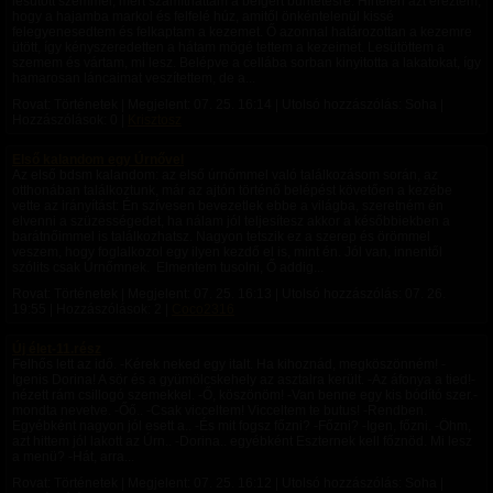
lesütött szemmel, mert számíthattam a beígért büntetésre. Hirtelen azt éreztem,
hogy a hajamba markol és felfelé húz, amitől önkéntelenül kissé
felegyenesedtem és felkaptam a kezemet. Ő azonnal határozottan a kezemre
ütött, így kényszeredetten a hátam mögé tettem a kezeimet. Lesütöttem a
szemem és vártam, mi lesz. Belépve a cellába sorban kinyitotta a lakatokat, így
hamarosan láncaimat veszítettem, de a...
Rovat: Történetek | Megjelent:
07. 25. 16:14
| Utolsó hozzászólás: Soha |
Hozzászólások: 0 |
Krisztosz
Első kalandom egy Úrnővel
Az első bdsm kalandom: az első úrnőmmel való találkozásom során, az
otthonában találkoztunk, már az ajtón történő belépést követően a kezébe
vette az irányítást: Én szívesen bevezetlek ebbe a világba, szeretném én
elvenni a szüzességedet, ha nálam jól teljesítesz akkor a későbbiekben a
barátnőimmel is találkozhatsz. Nagyon tetszik ez a szerep és örömmel
veszem, hogy foglalkozol egy ilyen kezdő el is, mint én. Jól van, innentől
szólits csak Úrnőmnek. Elmentem tusolni, Ő addig...
Rovat: Történetek | Megjelent:
07. 25. 16:13
| Utolsó hozzászólás:
07. 26.
19:55
| Hozzászólások: 2 |
Coco2316
Új élet-11.rész
Felhős lett az idő. -Kérek neked egy italt. Ha kihoznád, megköszönném! -
Igenis Dorina! A sör és a gyümölcskehely az asztalra került. -Az áfonya a tied!-
nézett rám csillogó szemekkel. -Ő, köszönöm! -Van benne egy kis bódító szer.-
mondta nevetve. -Őő.. -Csak vicceltem! Vicceltem te butus! -Rendben.
Egyébként nagyon jól esett a.. -És mit fogsz főzni? -Főzni? -Igen, főzni. -Öhm,
azt hittem jól lakott az Úrn.. -Dorina.. egyébként Eszternek kell főznöd. Mi lesz
a menü? -Hát, arra...
Rovat: Történetek | Megjelent:
07. 25. 16:12
| Utolsó hozzászólás: Soha |