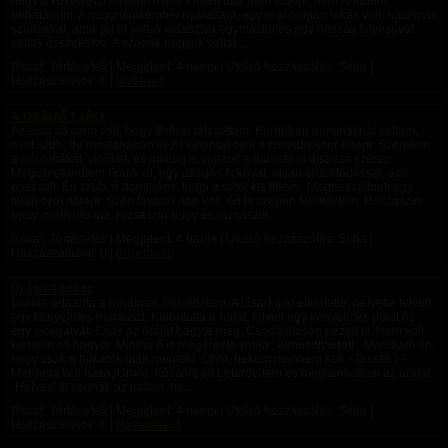
hogy a következő történet mikor történt már nem tudom, nem is tudom
behatárolni. A nagynénikémnél nyaraltam, egy régi polgári lakás volt, hatalmas
szobákkal, amik jól el voltak választva egymástól és egy hosszú folyosóval
voltak összekötve. A szobák nagyok voltak,...
Rovat: Történetek | Megjelent:
4 napja
| Utolsó hozzászólás: Soha |
Hozzászólások: 0 |
leveesoft
A titkárnő 1.rész
Az első alkalom volt, hogy férfival játszottam. Korábban domináknál voltam,
mint szub, de mostanában kezd kibontakozni a crossdresser énem. Szeretem
a női ruhákat, cipőket, és mindig is vonzott a damsel in distress szerep.
Megismekredtem Frank-el, egy átlagos fickóval, olyan érdeklődéssel, ami
passzolt. Én szub, ő domináns, tudja a sötét kis titkom. Megbeszéltunk egy
találkozót nálam. Szép tavaszi nap volt, én is szépen felöltöztem. Rószaszin
body, melltartó alá, rózsaszin bugy és rózsaszin...
Rovat: Történetek | Megjelent:
4 napja
| Utolsó hozzászólás: Soha |
Hozzászólások: 0 |
grizelda39
Új élet-13.rész
Dorina odaadta a ruháimat. Felöltöztem. A tűsarkúját eltüntette, helyette felvett
egy kényelmes mamuszt. Kibontotta a haját, felvett egy kényelmes pólót és
egy cicagatyát. Csak az óráját hagyta meg. Csodálatosan nézett ki. Nem volt
kedvem ott hagyni. Mintha ő is megérezte volna.. elmosolyodott: -Mondtam én,
hogy csak a farkatok után mentek! -Öhm, nekem mennem kell. -Tessék? -
Mennem kell haza, Úrnő! -Köszönj el! Letérdeltem és megcsókoltam az óráját.
-Helyes! Itt vannak az irataid, ne...
Rovat: Történetek | Megjelent:
4 napja
| Utolsó hozzászólás: Soha |
Hozzászólások: 0 |
Haztartas01