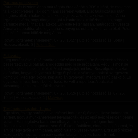
Parancs és bizalom
Parancs és bizalom Anna már régóta érdeklődött a BDSM iránt, de csak most
találkozott Péterrel, aki domináns szerepet vállalt. Első találkozásuk után
megbeszélték a határokat, a biztonsági szavakat és az elvárásokat. Anna
izgatottan várta, hogy átadja magát a kontrollnak, miközben tudta, hogy
bármikor megállíthatja a játékot. Egy este Péter lassan, határozottan vezette
Annát a nappaliba, ahol egy puha szőnyeg és néhány kötél várta őket. Péter
először finoman kötözte meg Anna...
Rovat: Történetek | Megjelent:
07. 25. 16:27
| Utolsó hozzászólás: Soha |
Hozzászólások: 0 |
PotensDom
Felavatás
Elég merész ötlet. Első randira eszközökkel menni. De érdekeltek a frissen
beszerzett vadiúj pálcák, amik eddig még ki se próbáltam. Végül is most se
feltétlenül kell használni őket. Majd meglátjuk, mi lesz. Beszélgetünk, aztán
eldöntöm, hogyan folytassuk. Négy-öt pálca, a vékonyabbaktól az egészen
komolyig. Meg egy jókora, kép alapján gyönyörű, meggyfa színű paskoló. És
egy szép, míves, fonott bőr korbács. Ez volt a repertoár. A pálcákat
kicsomagoltam, amikor jöttek, kivettem,...
Rovat: Történetek | Megjelent:
07. 25. 16:26
| Utolsó hozzászólás:
07. 25.
19:54
| Hozzászólások: 1 |
Makvirag
Történetem kezdete 1. rész
Egy állás, és egy barátnő elvesztéssel indult az új életem. Illetve kalandom.
Történt, hogy a munkahelyemet felvásárolták, és az első leépítésekben benne
voltam. Ezt megtudva barátnőm elhagyott, mert így nem fogom tudni
finanszírozni sem magamat, sem őt. Ekkor döntöttem, eladom a lakásomat, és
amit ér egy győri 47nm panel, abból valahol veszek valamit. Érd külső részén
közel az M6-hoz, az ipari park szélén találtam egy kis házat. Ennek