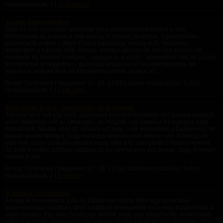
Hozzászólások: 0 |
szubmental
A vihar által megkötve
Brad és Didi viharosan játszanak bent, miközben kint tombol a szél
Befordultam az autóval a már amúgy is rozoga garázsba. Egyértelműen
készülődött a vihar. Láttam Didit a hálószoba ablaka előtt, miközben
áthajtottam a házunk előtt. Remek, minden készen áll, minden készen áll,
mindenki és minden a helyén... csapjon le a vihar! – gondoltam. Volt ez a szép
kis házikónk a hegyekben, gyönyörű kilátással az Anyatermészetre, de
teljesen ki voltunk téve az Anyatermészetnek, amikor az...
Rovat: Történetek | Megjelent:
07. 28. 17:59
| Utolsó hozzászólás: Soha |
Hozzászólások: 0 |
Lilith_666
Erdei próba 2.rész - Ismerkedés az új világgal
A földön lévő nyíl egy sűrű, egymásba fonódott rózsákból álló kapura mutatott,
amin fájdalmas volt az áthaladás, de mögötte egy érdekes és rejtélyes erdő
folytatódott. ​Miután átlépett, először azt hitte, csak képzelődik a fájdalomtól, de
lassan kezdte felfogni, hogy most egy teljesen más helyen van. A levegő ott
más volt, olyan tiszta és csendes hogy még a fű susogását is hallani lehetett.
Az erdő ezerféle színben váltakozott, és nyoma sem volt annak, hogy itt ember
valaha is járt...
Rovat: Történetek | Megjelent:
07. 28. 17:58
| Utolsó hozzászólás: Soha |
Hozzászólások: 0 |
Erdojaro
A határok feszegetése
A határok feszegetése Lilla és Dávid már régóta éltek egy domináns-
alárendelt kapcsolatban, ahol a határok feszegetése és a mély bizalom volt a
legfontosabb. Egy este Dávid úgy döntött, hogy egy intenzívebb, keményebb
játékot vezet be, amelyben Lilla teljesen átadja magát az irányításának. „Ma