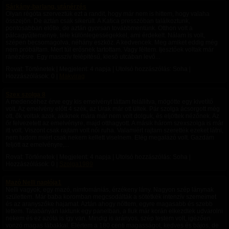
Sárkány-barlang, utánérzés
Olyan régóta szerveztük ezt a randit, hogy már nem is hittem, hogy valaha
összejön. De aztán csak sikerült. A Katica presszóban találkoztunk,
pontosabban előtte, de aztán gyorsan továbbmentünk. Otthon volt a
pálcagyűjteménye, tele különlegességekkel, ami érdekelt. Nálam is volt,
szépen becsomagolva, néhány eszköz. A kedvencek. Meg amiket eddig még
nem próbáltam. Mert túl erősnek tartottam. Vagy féltem. Ijesztőek voltak már
ránézésre. Egy masszív felépitésű, kieső utcában levő...
Rovat: Történetek | Megjelent:
4 napja
| Utolsó hozzászólás: Soha |
Hozzászólások: 0 |
Makvirag
Szex szolga 8
A medencéhez érve egy kis emelvényt láttam felállítva, mögötte egy kivetítő
volt. Az emelvény előtt 4 szék, az Urak már ott ültek. Pár szolga ácsorgott még
ott, ők voltak azok, akiknek mára már nem volt dolguk, és eljöttek nézőnek. Az
őr felvezetett az emelvényre, majd otthagyott. A másik három szexszolga is már
itt volt. Viszont csak rajtam volt női ruha. Valamiért rajtam szerették ezeket látni,
nem tudom miért csak nekem kellett viselnem. Elég megalázó volt. Gazdám
feljött az emelvényre,...
Rovat: Történetek | Megjelent:
4 napja
| Utolsó hozzászólás: Soha |
Hozzászólások: 0 |
Szolga1989
Mazó Nelli naplója1
Nelli vagyok, egy mazó, nimfomániás, érzékeny lány. Nagyon szép lánynak
születtem. Már baba koromban megcsodálták a sötétkék intenzív szemeimet
és az aranyszőke hajamat. Aztán ahogy nőttem, egyre magasabb és szebb
lettem. Tatabányán laktunk egy panelban, a fiuk már korán elkezdtek udvarolni
nekem és ez azóta is így van. Mindig is arányos, szép testem volt, igézően
vonzó magas lábakkal. Elértem a 180 centi magasságot, kedves és bájos, de