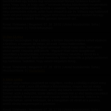
összefutottam egy kedves régi ismerősömmel Nórival.Szokásos kapkodó
gyors "Hogy vagy ,te hogy vagy?" kérdések letudva,bátorkodtam megkérdezni
van e párkapcsolat,esetleg randizik-e valakivel. Tudniillik régóta ismerem,
még szomszédok voltunk, aztán huss elrepült jó pár év. Válasza egy határozott
Nem! volt,picit elszégyeltem magam lehet rossz emlékeket idéztem fel,vagy
csak épp most szakított. Mondta gyorsan ilyesmiről szó...
Rovat: Történetek | Megjelent:
07. 28. 18:02
| Utolsó hozzászólás: Soha |
Hozzászólások: 0 | Törölt felhasználó
Új élet-12.rész
Teljesen bezsongtam. Fájt a bilincs, a térdem (hiszen térdelve kellett eljutnom
a fürdőbe), a nyakam, de mégis, jól esett. Dorina határozottan,
méltóságteljesen viselte a fegyőri szerepet. Húzott maga után, mint valami
utolsó senkit. A küszöb előtt jelezte: -Vigyázz! Majd némi rásegítéssel
bejutottam a fürdőszobába. A törölközőszárítóhoz lakatolta a láncot és a
lábbilincset egyaránt. Nem volt menekvés. Ekkor kicserélte a golyós peckemet
egy karikásra. Sejtettem, hogy valami megalázó dolog...
Rovat: Történetek | Megjelent:
07. 28. 18:01
| Utolsó hozzászólás: Soha |
Hozzászólások: 0 |
Haztartas01
A tükör szoba
A lakás ajtaja halkan csukódott be mögöttem, mintha a külvilág is eltűnt volna
egy pillanat alatt. Laura állt előttem a félhomályban, magas, karcsú alakja
elegáns fekete selyemköntösben, amely alig takarta combjainak finom ívét.
Szemei, azok a mélyzöld, szinte áttetsző szemek már az első találkozásunkkor
foglyul ejtettek. Most azonban nem csupán nézett. Uralkodott. Vetkőzz le –
mondta halkan, szinte kedvesen, de a hangjában ott vibrált az a parancs,
amitől mindig megremegett a gyomrom. –...
Rovat: Történetek | Megjelent:
07. 28. 17:59
| Utolsó hozzászólás: Soha |