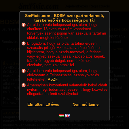
Bejelentkezés
Regisztráció
SmPixie.com - BDSM szexpartnerkereső,
társkereső és közösségi portál
BDSM Magazin
Az oldalra való belépéssel igazolom, hogy
elmúltam 18 éves és a rám vonatkozó
Szűrés erre a kategóriára: Történetek
Összes cikk
törvények szerint jogom van szexuális tartalmú
Lapok: 1/396
oldalak megtekintéséhez.
Rendezés:
Legújabb cikkek
Legtöbb komment
Utolsó komment
Elfogadom, hogy az oldal tartalma erősen
szexuális jellegű. Az oldalra való belépéssel
[1-25]
[26-50]
[51-75]
[76-100]
[101-125]
[126-150]
[151-175]
[176-200]
kijelentem, hogy a szado-mazoval, a fétissel
[201-225]
Következő »
vagy egyéb szexualitással kapcsolatos képek,
írások és egyéb dolgok nem ütköznek
Élet a Szecsőváry tanyán - 1. fejezet – Egy ember kevés
elveimbe, nem zaklatnak fel.
Az Alföld végtelen rónaságán, ahol a szél úgy kergette a port, mintha maga is
Az oldalra való belépéssel igazolom, hogy
örökké úton volna, állt egy nagy birtok. A környéken senki sem nevezte
elolvastam a Felhasználási szabályokat és
másként, csak Szecsőváry tanyának. A név nemcsak a földet jelentette, hanem
feltételeket.
ÁSZF
azt az embert is, akié volt. Szecsőváry Attila, a környék egyik legismertebb
állatorvosa, hatvan év körüli, tekintélyt parancsoló férfi volt. Aki egyszer
Amennyiben közvetlenül valamelyik belső oldalt
találkozott vele, sokáig nem felejtette el. Magas termete, nyugodt mozdulatai
nyitom meg, tudomásul veszem, hogy közvetve
és átható tekintete azt...
elfogadtam a fenti szabályokat.
Rovat: Történetek | Megjelent:
4 napja
| Utolsó hozzászólás:
15 órája
|
Hozzászólások: 4 |
Paradicsom69
Elmúltam 18 éves
Nem múltam el
Az első bukta - negyedik rész -
Magam sem hiszem el, de ezek a fantáziák a saját fejemből pattantak ki, nem
hallottam róla, nem olvastam róla, nem láttam róla videót, nem tudom ez a ma
mennyire képzelhető el, hogy amiket csináltam saját fantázia szüleménye. Az,