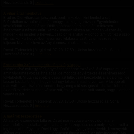
Hozzászólások: 0 |
szubmental
A vihar által megkötve
Brad és Didi viharosan játszanak bent, miközben kint tombol a szél
Befordultam az autóval a már amúgy is rozoga garázsba. Egyértelműen
készülődött a vihar. Láttam Didit a hálószoba ablaka előtt, miközben
áthajtottam a házunk előtt. Remek, minden készen áll, minden készen áll,
mindenki és minden a helyén... csapjon le a vihar! – gondoltam. Volt ez a szép
kis házikónk a hegyekben, gyönyörű kilátással az Anyatermészetre, de
teljesen ki voltunk téve az Anyatermészetnek, amikor az...
Rovat: Történetek | Megjelent:
07. 28. 17:59
| Utolsó hozzászólás: Soha |
Hozzászólások: 0 |
Lilith_666
Erdei próba 2.rész - Ismerkedés az új világgal
A földön lévő nyíl egy sűrű, egymásba fonódott rózsákból álló kapura mutatott,
amin fájdalmas volt az áthaladás, de mögötte egy érdekes és rejtélyes erdő
folytatódott. ​Miután átlépett, először azt hitte, csak képzelődik a fájdalomtól, de
lassan kezdte felfogni, hogy most egy teljesen más helyen van. A levegő ott
más volt, olyan tiszta és csendes hogy még a fű susogását is hallani lehetett.
Az erdő ezerféle színben váltakozott, és nyoma sem volt annak, hogy itt ember
valaha is járt...
Rovat: Történetek | Megjelent:
07. 28. 17:58
| Utolsó hozzászólás: Soha |
Hozzászólások: 0 |
Erdojaro
A határok feszegetése
A határok feszegetése Lilla és Dávid már régóta éltek egy domináns-
alárendelt kapcsolatban, ahol a határok feszegetése és a mély bizalom volt a
legfontosabb. Egy este Dávid úgy döntött, hogy egy intenzívebb, keményebb
játékot vezet be, amelyben Lilla teljesen átadja magát az irányításának. „Ma