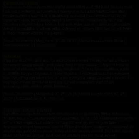
Parancs és bizalom
Parancs és bizalom Anna már régóta érdeklődött a BDSM iránt, de csak most
találkozott Péterrel, aki domináns szerepet vállalt. Első találkozásuk után
megbeszélték a határokat, a biztonsági szavakat és az elvárásokat. Anna
izgatottan várta, hogy átadja magát a kontrollnak, miközben tudta, hogy
bármikor megállíthatja a játékot. Egy este Péter lassan, határozottan vezette
Annát a nappaliba, ahol egy puha szőnyeg és néhány kötél várta őket. Péter
először finoman kötözte meg Anna...
Rovat: Történetek | Megjelent:
07. 25. 16:27
| Utolsó hozzászólás: Soha |
Hozzászólások: 0 |
PotensDom
Felavatás
Elég merész ötlet. Első randira eszközökkel menni. De érdekeltek a frissen
beszerzett vadiúj pálcák, amik eddig még ki se próbáltam. Végül is most se
feltétlenül kell használni őket. Majd meglátjuk, mi lesz. Beszélgetünk, aztán
eldöntöm, hogyan folytassuk. Négy-öt pálca, a vékonyabbaktól az egészen
komolyig. Meg egy jókora, kép alapján gyönyörű, meggyfa színű paskoló. És
egy szép, míves, fonott bőr korbács. Ez volt a repertoár. A pálcákat
kicsomagoltam, amikor jöttek, kivettem,...
Rovat: Történetek | Megjelent:
07. 25. 16:26
| Utolsó hozzászólás:
07. 25.
19:54
| Hozzászólások: 1 |
Makvirag
Történetem kezdete 1. rész
Egy állás, és egy barátnő elvesztéssel indult az új életem. Illetve kalandom.
Történt, hogy a munkahelyemet felvásárolták, és az első leépítésekben benne
voltam. Ezt megtudva barátnőm elhagyott, mert így nem fogom tudni
finanszírozni sem magamat, sem őt. Ekkor döntöttem, eladom a lakásomat, és
amit ér egy győri 47nm panel, abból valahol veszek valamit. Érd külső részén
közel az M6-hoz, az ipari park szélén találtam egy kis házat. Ennek