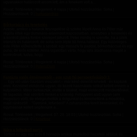
ugyanakkor határozott arcom lett, ám a fenekem volt a...
Rovat: Történetek | Megjelent:
4 napja
| Utolsó hozzászólás: Soha |
Hozzászólások: 0 |
hurkasandras
Bőrkorbács és fenekelés
Azeste, amikor a határok feszegetése új szintre lépett Anna és Péter már
régóta éltek egy domináns-alárendelt kapcsolatban, amelyben a fenekelés és
a kontroll játéka fontos szerepet játszott. Péter mindig is szerette, ha a játék
intenzív és határozott, de soha nem lépte túl Anna határait. Egy különleges
este Péter előkészítette a szobát: egy masszív fa paddal, bőrkorbáccsal és egy
puha, de erős kötéllel. Anna izgatottan várta, hogy újra átadhassa magát a
kontrollnak, tudva, hogy...
Rovat: Történetek | Megjelent:
4 napja
| Utolsó hozzászólás: Soha |
Hozzászólások: 0 |
PotensDom
Fantázia valós élményekből – egy szub fiú perspektívájából 3.
… Egy idő után Gazdám visszatért – már késő délelőtt lehetett - és kaptunk
enni. Kezeimet eloldozta ugyan, de kezek használata nélkül kellett ennem a
kutyatálból. Mikor befejeztük, elvitte a tálakat, majd eloldozott mindkettőnket.
Mi tagadás, már szorított minket a szükség. Felügyelet alatt ugyan (ami
megalázó volt), de elvégezhettük a dolgunkat és kimehettünk a mosdóba,
majd ránkszólt: - “Gyerünk, lefürdeni!” A zuhanyzóba terelt bennünket, és
egymásnak kellett segítenünk a...
Rovat: Történetek | Megjelent:
07. 28. 18:03
| Utolsó hozzászólás: Soha |
Hozzászólások: 0 |
Krisztosz
Nóra a felfedező part I.
Történt ez úgy egy erős 8 hónapja amikor munkából hazafelé sétálok és