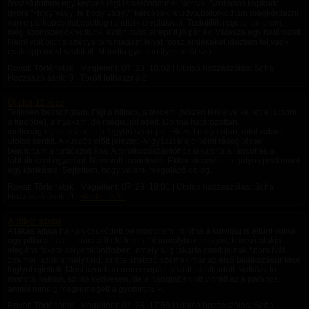
összefutottam egy kedves régi ismerősömmel Nórival.Szokásos kapkodó
gyors "Hogy vagy ,te hogy vagy?" kérdések letudva,bátorkodtam megkérdezni
van e párkapcsolat,esetleg randizik-e valakivel. Tudniillik régóta ismerem,
még szomszédok voltunk, aztán huss elrepült jó pár év. Válasza egy határozott
Nem! volt,picit elszégyeltem magam lehet rossz emlékeket idéztem fel,vagy
csak épp most szakított. Mondta gyorsan ilyesmiről szó...
Rovat: Történetek | Megjelent:
07. 28. 18:02
| Utolsó hozzászólás: Soha |
Hozzászólások: 0 | Törölt felhasználó
Új élet-12.rész
Teljesen bezsongtam. Fájt a bilincs, a térdem (hiszen térdelve kellett eljutnom
a fürdőbe), a nyakam, de mégis, jól esett. Dorina határozottan,
méltóságteljesen viselte a fegyőri szerepet. Húzott maga után, mint valami
utolsó senkit. A küszöb előtt jelezte: -Vigyázz! Majd némi rásegítéssel
bejutottam a fürdőszobába. A törölközőszárítóhoz lakatolta a láncot és a
lábbilincset egyaránt. Nem volt menekvés. Ekkor kicserélte a golyós peckemet
egy karikásra. Sejtettem, hogy valami megalázó dolog...
Rovat: Történetek | Megjelent:
07. 28. 18:01
| Utolsó hozzászólás: Soha |
Hozzászólások: 0 |
Haztartas01
A tükör szoba
A lakás ajtaja halkan csukódott be mögöttem, mintha a külvilág is eltűnt volna
egy pillanat alatt. Laura állt előttem a félhomályban, magas, karcsú alakja
elegáns fekete selyemköntösben, amely alig takarta combjainak finom ívét.
Szemei, azok a mélyzöld, szinte áttetsző szemek már az első találkozásunkkor
foglyul ejtettek. Most azonban nem csupán nézett. Uralkodott. Vetkőzz le –
mondta halkan, szinte kedvesen, de a hangjában ott vibrált az a parancs,
amitől mindig megremegett a gyomrom. –...
Rovat: Történetek | Megjelent:
07. 28. 17:59
| Utolsó hozzászólás: Soha |