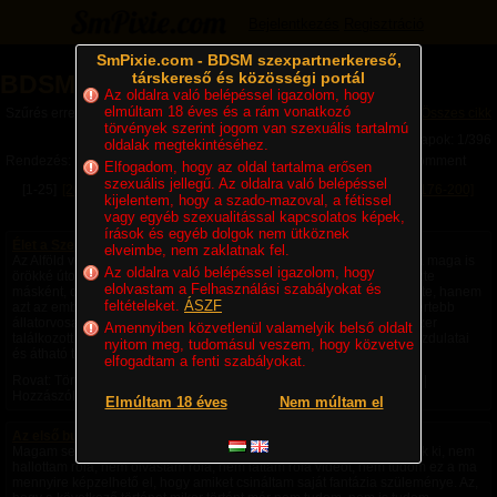
Bejelentkezés
Regisztráció
SmPixie.com - BDSM szexpartnerkereső,
társkereső és közösségi portál
BDSM Magazin
Az oldalra való belépéssel igazolom, hogy
elmúltam 18 éves és a rám vonatkozó
Szűrés erre a kategóriára: Történetek
Összes cikk
törvények szerint jogom van szexuális tartalmú
Lapok: 1/396
oldalak megtekintéséhez.
Rendezés:
Legújabb cikkek
Legtöbb komment
Utolsó komment
Elfogadom, hogy az oldal tartalma erősen
szexuális jellegű. Az oldalra való belépéssel
[1-25]
[26-50]
[51-75]
[76-100]
[101-125]
[126-150]
[151-175]
[176-200]
kijelentem, hogy a szado-mazoval, a fétissel
[201-225]
Következő »
vagy egyéb szexualitással kapcsolatos képek,
írások és egyéb dolgok nem ütköznek
Élet a Szecsőváry tanyán - 1. fejezet – Egy ember kevés
elveimbe, nem zaklatnak fel.
Az Alföld végtelen rónaságán, ahol a szél úgy kergette a port, mintha maga is
Az oldalra való belépéssel igazolom, hogy
örökké úton volna, állt egy nagy birtok. A környéken senki sem nevezte
elolvastam a Felhasználási szabályokat és
másként, csak Szecsőváry tanyának. A név nemcsak a földet jelentette, hanem
feltételeket.
ÁSZF
azt az embert is, akié volt. Szecsőváry Attila, a környék egyik legismertebb
állatorvosa, hatvan év körüli, tekintélyt parancsoló férfi volt. Aki egyszer
Amennyiben közvetlenül valamelyik belső oldalt
találkozott vele, sokáig nem felejtette el. Magas termete, nyugodt mozdulatai
nyitom meg, tudomásul veszem, hogy közvetve
és átható tekintete azt...
elfogadtam a fenti szabályokat.
Rovat: Történetek | Megjelent:
4 napja
| Utolsó hozzászólás:
1 napja
|
Hozzászólások: 4 |
Paradicsom69
Elmúltam 18 éves
Nem múltam el
Az első bukta - negyedik rész -
Magam sem hiszem el, de ezek a fantáziák a saját fejemből pattantak ki, nem
hallottam róla, nem olvastam róla, nem láttam róla videót, nem tudom ez a ma
mennyire képzelhető el, hogy amiket csináltam saját fantázia szüleménye. Az,