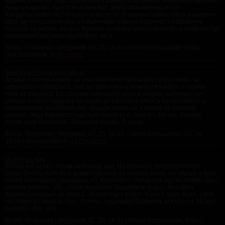
lesütött szemmel, mert számíthattam a beígért büntetésre. Hirtelen azt éreztem,
hogy a hajamba markol és felfelé húz, amitől önkéntelenül kissé
felegyenesedtem és felkaptam a kezemet. Ő azonnal határozottan a kezemre
ütött, így kényszeredetten a hátam mögé tettem a kezeimet. Lesütöttem a
szemem és vártam, mi lesz. Belépve a cellába sorban kinyitotta a lakatokat, így
hamarosan láncaimat veszítettem, de a...
Rovat: Történetek | Megjelent:
07. 25. 16:14
| Utolsó hozzászólás: Soha |
Hozzászólások: 0 |
Krisztosz
Első kalandom egy Úrnővel
Az első bdsm kalandom: az első úrnőmmel való találkozásom során, az
otthonában találkoztunk, már az ajtón történő belépést követően a kezébe
vette az irányítást: Én szívesen bevezetlek ebbe a világba, szeretném én
elvenni a szüzességedet, ha nálam jól teljesítesz akkor a későbbiekben a
barátnőimmel is találkozhatsz. Nagyon tetszik ez a szerep és örömmel
veszem, hogy foglalkozol egy ilyen kezdő el is, mint én. Jól van, innentől
szólits csak Úrnőmnek. Elmentem tusolni, Ő addig...
Rovat: Történetek | Megjelent:
07. 25. 16:13
| Utolsó hozzászólás:
07. 26.
19:55
| Hozzászólások: 2 |
Coco2316
Új élet-11.rész
Felhős lett az idő. -Kérek neked egy italt. Ha kihoznád, megköszönném! -
Igenis Dorina! A sör és a gyümölcskehely az asztalra került. -Az áfonya a tied!-
nézett rám csillogó szemekkel. -Ő, köszönöm! -Van benne egy kis bódító szer.-
mondta nevetve. -Őő.. -Csak vicceltem! Vicceltem te butus! -Rendben.
Egyébként nagyon jól esett a.. -És mit fogsz főzni? -Főzni? -Igen, főzni. -Öhm,
azt hittem jól lakott az Úrn.. -Dorina.. egyébként Eszternek kell főznöd. Mi lesz
a menü? -Hát, arra...
Rovat: Történetek | Megjelent:
07. 25. 16:12
| Utolsó hozzászólás: Soha |