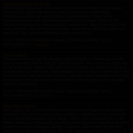
Sárkány-barlang, utánérzés
Olyan régóta szerveztük ezt a randit, hogy már nem is hittem, hogy valaha
összejön. De aztán csak sikerült. A Katica presszóban találkoztunk,
pontosabban előtte, de aztán gyorsan továbbmentünk. Otthon volt a
pálcagyűjteménye, tele különlegességekkel, ami érdekelt. Nálam is volt,
szépen becsomagolva, néhány eszköz. A kedvencek. Meg amiket eddig még
nem próbáltam. Mert túl erősnek tartottam. Vagy féltem. Ijesztőek voltak már
ránézésre. Egy masszív felépitésű, kieső utcában levő...
Rovat: Történetek | Megjelent:
4 napja
| Utolsó hozzászólás: Soha |
Hozzászólások: 0 |
Makvirag
Szex szolga 8
A medencéhez érve egy kis emelvényt láttam felállítva, mögötte egy kivetítő
volt. Az emelvény előtt 4 szék, az Urak már ott ültek. Pár szolga ácsorgott még
ott, ők voltak azok, akiknek mára már nem volt dolguk, és eljöttek nézőnek. Az
őr felvezetett az emelvényre, majd otthagyott. A másik három szexszolga is már
itt volt. Viszont csak rajtam volt női ruha. Valamiért rajtam szerették ezeket látni,
nem tudom miért csak nekem kellett viselnem. Elég megalázó volt. Gazdám
feljött az emelvényre,...
Rovat: Történetek | Megjelent:
4 napja
| Utolsó hozzászólás: Soha |
Hozzászólások: 0 |
Szolga1989
Mazó Nelli naplója1
Nelli vagyok, egy mazó, nimfomániás, érzékeny lány. Nagyon szép lánynak
születtem. Már baba koromban megcsodálták a sötétkék intenzív szemeimet
és az aranyszőke hajamat. Aztán ahogy nőttem, egyre magasabb és szebb
lettem. Tatabányán laktunk egy panelban, a fiuk már korán elkezdtek udvarolni
nekem és ez azóta is így van. Mindig is arányos, szép testem volt, igézően
vonzó magas lábakkal. Elértem a 180 centi magasságot, kedves és bájos, de