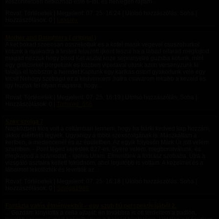
köszönhetően hétköznap este 6-tól, és hétvégén rajtam...
Rovat: Történetek | Megjelent:
07. 25. 16:24
| Utolsó hozzászólás: Soha |
Hozzászólások: 0 |
Lexalex
Mother and Daughters ( original )
A ket bokad szoeosan osszekotjuk es a kotel masik vegevel csuszohurkot
kotunk a nyakadra a tested felajzott ijkent feszul ha a labad elfarad megfojtod
magad nezzuk hogy birod Ket asztal koze seprunyelre guzsba kotunk, mint
egy grillcsirket porgetunk es kozben viperaval utunk azon versenyzunk ki
talalja el tobbszor a heredet Kaptunk egy karikas ostort gyakorlunk vele egy
kicsit Nehogy szetragd ez a kedvencem ,hatra csavarom inkabb a kezeid es
igy huzlak fel olyan magasra, hogy...
Rovat: Történetek | Megjelent:
07. 25. 16:19
| Utolsó hozzászólás: Soha |
Hozzászólások: 0 |
Tortured_666
Szex szolga 7
Napközben tilos volt a cellámban lennem, hogy ha bárki kedved kap hozzám,
akkor elérhető legyek. Ugyanígy a többi szexszolgának is. Mászkáltam a
kertben, a medencenél és az épületben. Az egyik folyosón Márk Úr jött velem
szemben. - Pont téged kereslek 827-es. Gyere velem, megborotválunk, és
megkapod a számodat. - Igenis Uram. Elmentünk a fodrász szobába. Újra a
vizsgáló asztalra kellett feküdnöm, ahol legutóbb is voltam. A kezeimet és a
lábaimat lekötözték és levették az...
Rovat: Történetek | Megjelent:
07. 25. 16:18
| Utolsó hozzászólás: Soha |
Hozzászólások: 0 |
Szolga1989
Fantázia valós élményekből – egy szub fiú perspektívájából 2.
... Gazdám kinyitotta a cella ajtaját; én továbbra is ott térdeltem a padlón,