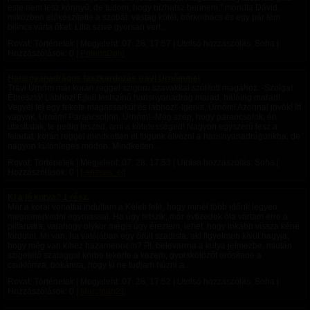
este nem lesz könnyű, de tudom, hogy bízhatsz bennem,” mondta Dávid,
miközben előkészítette a szobát: vastag kötél, bőrkorbács és egy pár fém
bilincs várta őket. Lilla szíve gyorsan vert,...
Rovat: Történetek | Megjelent:
07. 28. 17:57
| Utolsó hozzászólás: Soha |
Hozzászólások: 0 |
PotensDom
Harisnyanadrágos faszkardozás travi Úrnőmmel
Travi Úrnőm már korán reggel szigorú szavakkal szólított magához. -Szolga!
Ébresztő! Lábhoz! Éjjeli testszínű harisnyanadrág marad, hálóing marad!
Vegyél fel egy fekete magassarkút és lábhoz! -Igenis, Úrnőm! Azonnal jövök! Itt
vagyok, Úrnőm! Parancsoljon, Úrnőm! -Még szép, hogy parancsolok, én
utasítalak, te pedig teszed, ami a kötelességed! Nagyon egyszerű lesz a
feladat, korán reggel mindketten el fogunk élvezni a harisnyanadrágunkba, de
nagyon különleges módon. Mindketten...
Rovat: Történetek | Megjelent:
07. 28. 17:53
| Utolsó hozzászólás: Soha |
Hozzászólások: 0 |
Larissza_cd
Ki a jó kutya? 1 rész.
Már a korai vonattal indultam a Keleti felé, hogy minél több időnk legyen
megismerkedni egymással. Ha úgy tetszik, már évtizedek óta vártam erre a
pillanatra, valahogy olykor mégis úgy éreztem, lehet, hogy inkább vissza kéne
fordulni. Mi van, ha valójában egy őrült szadista, aki figyelmen kívül hagyja,
hogy még van kihez hazamennem? Pl. belevarrna a kutya jelmezbe, miután
szigetelő szalaggal körbe tekerte a kezem, gyorskötözőt erősítene a
csuklómra, bokámra, hogy ki ne tudjam húzni a...
Rovat: Történetek | Megjelent:
07. 28. 17:52
| Utolsó hozzászólás: Soha |
Hozzászólások: 0 |
Marcipan21