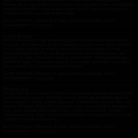
hogy a következő történet mikor történt már nem tudom, nem is tudom
behatárolni. A nagynénikémnél nyaraltam, egy régi polgári lakás volt, hatalmas
szobákkal, amik jól el voltak választva egymástól és egy hosszú folyosóval
voltak összekötve. A szobák nagyok voltak,...
Rovat: Történetek | Megjelent:
4 napja
| Utolsó hozzászólás: Soha |
Hozzászólások: 0 |
leveesoft
A titkárnő 1.rész
Az első alkalom volt, hogy férfival játszottam. Korábban domináknál voltam,
mint szub, de mostanában kezd kibontakozni a crossdresser énem. Szeretem
a női ruhákat, cipőket, és mindig is vonzott a damsel in distress szerep.
Megismekredtem Frank-el, egy átlagos fickóval, olyan érdeklődéssel, ami
passzolt. Én szub, ő domináns, tudja a sötét kis titkom. Megbeszéltunk egy
találkozót nálam. Szép tavaszi nap volt, én is szépen felöltöztem. Rószaszin
body, melltartó alá, rózsaszin bugy és rózsaszin...
Rovat: Történetek | Megjelent:
4 napja
| Utolsó hozzászólás: Soha |
Hozzászólások: 0 |
grizelda39
Új élet-13.rész
Dorina odaadta a ruháimat. Felöltöztem. A tűsarkúját eltüntette, helyette felvett
egy kényelmes mamuszt. Kibontotta a haját, felvett egy kényelmes pólót és
egy cicagatyát. Csak az óráját hagyta meg. Csodálatosan nézett ki. Nem volt
kedvem ott hagyni. Mintha ő is megérezte volna.. elmosolyodott: -Mondtam én,
hogy csak a farkatok után mentek! -Öhm, nekem mennem kell. -Tessék? -
Mennem kell haza, Úrnő! -Köszönj el! Letérdeltem és megcsókoltam az óráját.
-Helyes! Itt vannak az irataid, ne...
Rovat: Történetek | Megjelent:
4 napja
| Utolsó hozzászólás: Soha |
Hozzászólások: 0 |
Haztartas01