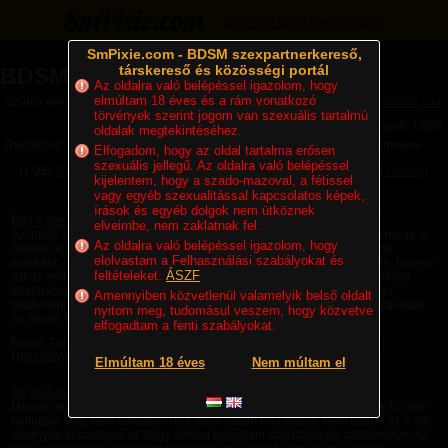
Bejelentkezés
Regisztráció
SmPixie.com - BDSM szexpartnerkereső,
társkereső és közösségi portál
BDSM Magazin
Az oldalra való belépéssel igazolom, hogy
elmúltam 18 éves és a rám vonatkozó
Szűrés erre a kategóriára: Történetek
Összes cikk
törvények szerint jogom van szexuális tartalmú
Lapok: 1/396
oldalak megtekintéséhez.
Rendezés:
Legújabb cikkek
Legtöbb komment
Utolsó komment
Elfogadom, hogy az oldal tartalma erősen
szexuális jellegű. Az oldalra való belépéssel
[1-25]
[26-50]
[51-75]
[76-100]
[101-125]
[126-150]
[151-175]
[176-200]
kijelentem, hogy a szado-mazoval, a fétissel
[201-225]
Következő »
vagy egyéb szexualitással kapcsolatos képek,
írások és egyéb dolgok nem ütköznek
Élet a Szecsőváry tanyán - 1. fejezet – Egy ember kevés
elveimbe, nem zaklatnak fel.
Az Alföld végtelen rónaságán, ahol a szél úgy kergette a port, mintha maga is
Az oldalra való belépéssel igazolom, hogy
örökké úton volna, állt egy nagy birtok. A környéken senki sem nevezte
elolvastam a Felhasználási szabályokat és
másként, csak Szecsőváry tanyának. A név nemcsak a földet jelentette, hanem
feltételeket.
ÁSZF
azt az embert is, akié volt. Szecsőváry Attila, a környék egyik legismertebb
állatorvosa, hatvan év körüli, tekintélyt parancsoló férfi volt. Aki egyszer
Amennyiben közvetlenül valamelyik belső oldalt
találkozott vele, sokáig nem felejtette el. Magas termete, nyugodt mozdulatai
nyitom meg, tudomásul veszem, hogy közvetve
és átható tekintete azt...
elfogadtam a fenti szabályokat.
Rovat: Történetek | Megjelent:
2 napja
| Utolsó hozzászólás:
1 napja
|
Hozzászólások: 2 |
Paradicsom69
Elmúltam 18 éves
Nem múltam el
Az első bukta - negyedik rész -
Magam sem hiszem el, de ezek a fantáziák a saját fejemből pattantak ki, nem
hallottam róla, nem olvastam róla, nem láttam róla videót, nem tudom ez a ma
mennyire képzelhető el, hogy amiket csináltam saját fantázia szüleménye. Az,