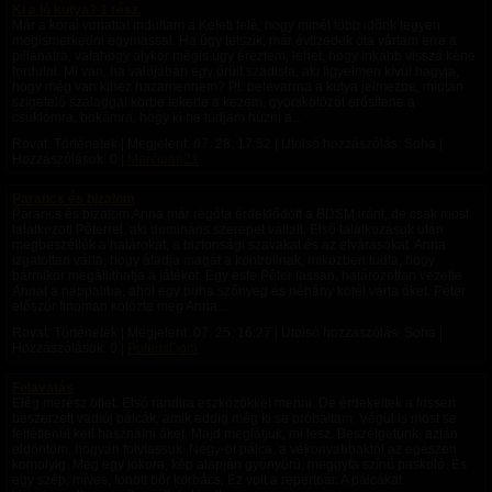
Ki a jó kutya? 1 rész.
Már a korai vonattal indultam a Keleti felé, hogy minél több időnk legyen
megismerkedni egymással. Ha úgy tetszik, már évtizedek óta vártam erre a
pillanatra, valahogy olykor mégis úgy éreztem, lehet, hogy inkább vissza kéne
fordulni. Mi van, ha valójában egy őrült szadista, aki figyelmen kívül hagyja,
hogy még van kihez hazamennem? Pl. belevarrna a kutya jelmezbe, miután
szigetelő szalaggal körbe tekerte a kezem, gyorskötözőt erősítene a
csuklómra, bokámra, hogy ki ne tudjam húzni a...
Rovat: Történetek | Megjelent:
07. 28. 17:52
| Utolsó hozzászólás: Soha |
Hozzászólások: 0 |
Marcipan21
Parancs és bizalom
Parancs és bizalom Anna már régóta érdeklődött a BDSM iránt, de csak most
találkozott Péterrel, aki domináns szerepet vállalt. Első találkozásuk után
megbeszélték a határokat, a biztonsági szavakat és az elvárásokat. Anna
izgatottan várta, hogy átadja magát a kontrollnak, miközben tudta, hogy
bármikor megállíthatja a játékot. Egy este Péter lassan, határozottan vezette
Annát a nappaliba, ahol egy puha szőnyeg és néhány kötél várta őket. Péter
először finoman kötözte meg Anna...
Rovat: Történetek | Megjelent:
07. 25. 16:27
| Utolsó hozzászólás: Soha |
Hozzászólások: 0 |
PotensDom
Felavatás
Elég merész ötlet. Első randira eszközökkel menni. De érdekeltek a frissen
beszerzett vadiúj pálcák, amik eddig még ki se próbáltam. Végül is most se
feltétlenül kell használni őket. Majd meglátjuk, mi lesz. Beszélgetünk, aztán
eldöntöm, hogyan folytassuk. Négy-öt pálca, a vékonyabbaktól az egészen
komolyig. Meg egy jókora, kép alapján gyönyörű, meggyfa színű paskoló. És
egy szép, míves, fonott bőr korbács. Ez volt a repertoár. A pálcákat