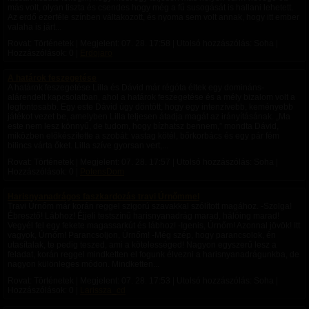
más volt, olyan tiszta és csendes hogy még a fű susogását is hallani lehetett.
Az erdő ezerféle színben váltakozott, és nyoma sem volt annak, hogy itt ember
valaha is járt...
Rovat: Történetek | Megjelent:
07. 28. 17:58
| Utolsó hozzászólás: Soha |
Hozzászólások: 0 |
Erdojaro
A határok feszegetése
A határok feszegetése Lilla és Dávid már régóta éltek egy domináns-
alárendelt kapcsolatban, ahol a határok feszegetése és a mély bizalom volt a
legfontosabb. Egy este Dávid úgy döntött, hogy egy intenzívebb, keményebb
játékot vezet be, amelyben Lilla teljesen átadja magát az irányításának. „Ma
este nem lesz könnyű, de tudom, hogy bízhatsz bennem,” mondta Dávid,
miközben előkészítette a szobát: vastag kötél, bőrkorbács és egy pár fém
bilincs várta őket. Lilla szíve gyorsan vert,...
Rovat: Történetek | Megjelent:
07. 28. 17:57
| Utolsó hozzászólás: Soha |
Hozzászólások: 0 |
PotensDom
Harisnyanadrágos faszkardozás travi Úrnőmmel
Travi Úrnőm már korán reggel szigorú szavakkal szólított magához. -Szolga!
Ébresztő! Lábhoz! Éjjeli testszínű harisnyanadrág marad, hálóing marad!
Vegyél fel egy fekete magassarkút és lábhoz! -Igenis, Úrnőm! Azonnal jövök! Itt
vagyok, Úrnőm! Parancsoljon, Úrnőm! -Még szép, hogy parancsolok, én
utasítalak, te pedig teszed, ami a kötelességed! Nagyon egyszerű lesz a
feladat, korán reggel mindketten el fogunk élvezni a harisnyanadrágunkba, de
nagyon különleges módon. Mindketten...
Rovat: Történetek | Megjelent:
07. 28. 17:53
| Utolsó hozzászólás: Soha |
Hozzászólások: 0 |
Larissza_cd