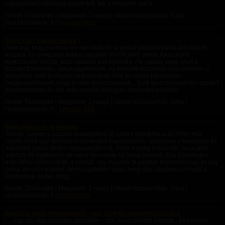
ugyanakkor határozott arcom lett, ám a fenekem volt a...
Rovat: Történetek | Megjelent:
2 napja
| Utolsó hozzászólás: Soha |
Hozzászólások: 0 |
hurkasandras
Short cut ( rövidre vágva )
Nem baj, hogy harminc év van köztünk, a sokkal idősebb pasik alázása és
kínzása és kivégzése sokkal nagyobb HATALMAT jelent. A kínzásról:
funkcionális kínzás, azaz vallatás éss büntetés. Ha vallasz vagy letelt a
kiszabott büntetés, megkegyelmezek. Az élvezeti kinzásnál nem ismerem a
kegyelem szót! Kivégzés végrehajtása előtt az utolsó pillanatban
megkegyelmezek, hogy tovább kinozhassalak... Snitt Igazi pincebörtön szinttel
kínzóteremmel és sok más csodás dologgal. élvezettel sorolom...
Rovat: Történetek | Megjelent:
2 napja
| Utolsó hozzászólás: Soha |
Hozzászólások: 0 |
Tortured_666
Bőrkorbács és fenekelés
Azeste, amikor a határok feszegetése új szintre lépett Anna és Péter már
régóta éltek egy domináns-alárendelt kapcsolatban, amelyben a fenekelés és
a kontroll játéka fontos szerepet játszott. Péter mindig is szerette, ha a játék
intenzív és határozott, de soha nem lépte túl Anna határait. Egy különleges
este Péter előkészítette a szobát: egy masszív fa paddal, bőrkorbáccsal és egy
puha, de erős kötéllel. Anna izgatottan várta, hogy újra átadhassa magát a
kontrollnak, tudva, hogy...
Rovat: Történetek | Megjelent:
2 napja
| Utolsó hozzászólás: Soha |
Hozzászólások: 0 |
PotensDom
Fantázia valós élményekből – egy szub fiú perspektívájából 3.
… Egy idő után Gazdám visszatért – már késő délelőtt lehetett - és kaptunk