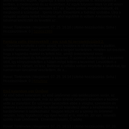
akkor elérhető legyek. Ugyanígy a többi szexszolgának is. Mászkáltam a
kertben, a medencenél és az épületben. Az egyik folyosón Márk Úr jött velem
szemben. - Pont téged kereslek 827-es. Gyere velem, megborotválunk, és
megkapod a számodat. - Igenis Uram. Elmentünk a fodrász szobába. Újra a
vizsgáló asztalra kellett feküdnöm, ahol legutóbb is voltam. A kezeimet és a
lábaimat lekötözték és levették az...
Rovat: Történetek | Megjelent:
07. 25. 16:18
| Utolsó hozzászólás: Soha |
Hozzászólások: 0 |
Szolga1989
Fantázia valós élményekből – egy szub fiú perspektívájából 2.
... Gazdám kinyitotta a cella ajtaját; én továbbra is ott térdeltem a padlón,
lesütött szemmel, mert számíthattam a beígért büntetésre. Hirtelen azt éreztem,
hogy a hajamba markol és felfelé húz, amitől önkéntelenül kissé
felegyenesedtem és felkaptam a kezemet. Ő azonnal határozottan a kezemre
ütött, így kényszeredetten a hátam mögé tettem a kezeimet. Lesütöttem a
szemem és vártam, mi lesz. Belépve a cellába sorban kinyitotta a lakatokat, így
hamarosan láncaimat veszítettem, de a...
Rovat: Történetek | Megjelent:
07. 25. 16:14
| Utolsó hozzászólás: Soha |
Hozzászólások: 0 |
Krisztosz
Első kalandom egy Úrnővel
Az első bdsm kalandom: az első úrnőmmel való találkozásom során, az
otthonában találkoztunk, már az ajtón történő belépést követően a kezébe
vette az irányítást: Én szívesen bevezetlek ebbe a világba, szeretném én
elvenni a szüzességedet, ha nálam jól teljesítesz akkor a későbbiekben a
barátnőimmel is találkozhatsz. Nagyon tetszik ez a szerep és örömmel
veszem, hogy foglalkozol egy ilyen kezdő el is, mint én. Jól van, innentől
szólits csak Úrnőmnek. Elmentem tusolni, Ő addig...
Rovat: Történetek | Megjelent:
07. 25. 16:13
| Utolsó hozzászólás:
07. 26.