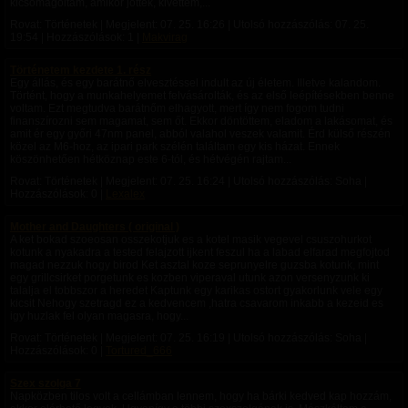
kicsomagoltam, amikor jöttek, kivettem,...
Rovat: Történetek | Megjelent:
07. 25. 16:26
| Utolsó hozzászólás:
07. 25.
19:54
| Hozzászólások: 1 |
Makvirag
Történetem kezdete 1. rész
Egy állás, és egy barátnő elvesztéssel indult az új életem. Illetve kalandom.
Történt, hogy a munkahelyemet felvásárolták, és az első leépítésekben benne
voltam. Ezt megtudva barátnőm elhagyott, mert így nem fogom tudni
finanszírozni sem magamat, sem őt. Ekkor döntöttem, eladom a lakásomat, és
amit ér egy győri 47nm panel, abból valahol veszek valamit. Érd külső részén
közel az M6-hoz, az ipari park szélén találtam egy kis házat. Ennek
köszönhetően hétköznap este 6-tól, és hétvégén rajtam...
Rovat: Történetek | Megjelent:
07. 25. 16:24
| Utolsó hozzászólás: Soha |
Hozzászólások: 0 |
Lexalex
Mother and Daughters ( original )
A ket bokad szoeosan osszekotjuk es a kotel masik vegevel csuszohurkot
kotunk a nyakadra a tested felajzott ijkent feszul ha a labad elfarad megfojtod
magad nezzuk hogy birod Ket asztal koze seprunyelre guzsba kotunk, mint
egy grillcsirket porgetunk es kozben viperaval utunk azon versenyzunk ki
talalja el tobbszor a heredet Kaptunk egy karikas ostort gyakorlunk vele egy
kicsit Nehogy szetragd ez a kedvencem ,hatra csavarom inkabb a kezeid es
igy huzlak fel olyan magasra, hogy...
Rovat: Történetek | Megjelent:
07. 25. 16:19
| Utolsó hozzászólás: Soha |
Hozzászólások: 0 |
Tortured_666
Szex szolga 7
Napközben tilos volt a cellámban lennem, hogy ha bárki kedved kap hozzám,