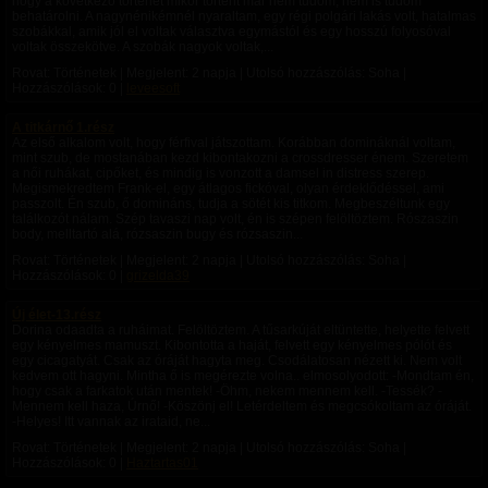
hogy a következő történet mikor történt már nem tudom, nem is tudom
behatárolni. A nagynénikémnél nyaraltam, egy régi polgári lakás volt, hatalmas
szobákkal, amik jól el voltak választva egymástól és egy hosszú folyosóval
voltak összekötve. A szobák nagyok voltak,...
Rovat: Történetek | Megjelent:
2 napja
| Utolsó hozzászólás: Soha |
Hozzászólások: 0 |
leveesoft
A titkárnő 1.rész
Az első alkalom volt, hogy férfival játszottam. Korábban domináknál voltam,
mint szub, de mostanában kezd kibontakozni a crossdresser énem. Szeretem
a női ruhákat, cipőket, és mindig is vonzott a damsel in distress szerep.
Megismekredtem Frank-el, egy átlagos fickóval, olyan érdeklődéssel, ami
passzolt. Én szub, ő domináns, tudja a sötét kis titkom. Megbeszéltunk egy
találkozót nálam. Szép tavaszi nap volt, én is szépen felöltöztem. Rószaszin
body, melltartó alá, rózsaszin bugy és rózsaszin...
Rovat: Történetek | Megjelent:
2 napja
| Utolsó hozzászólás: Soha |
Hozzászólások: 0 |
grizelda39
Új élet-13.rész
Dorina odaadta a ruháimat. Felöltöztem. A tűsarkúját eltüntette, helyette felvett
egy kényelmes mamuszt. Kibontotta a haját, felvett egy kényelmes pólót és
egy cicagatyát. Csak az óráját hagyta meg. Csodálatosan nézett ki. Nem volt
kedvem ott hagyni. Mintha ő is megérezte volna.. elmosolyodott: -Mondtam én,
hogy csak a farkatok után mentek! -Öhm, nekem mennem kell. -Tessék? -
Mennem kell haza, Úrnő! -Köszönj el! Letérdeltem és megcsókoltam az óráját.
-Helyes! Itt vannak az irataid, ne...
Rovat: Történetek | Megjelent:
2 napja
| Utolsó hozzászólás: Soha |
Hozzászólások: 0 |
Haztartas01