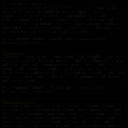
Sárkány-barlang, utánérzés
Olyan régóta szerveztük ezt a randit, hogy már nem is hittem, hogy valaha
összejön. De aztán csak sikerült. A Katica presszóban találkoztunk,
pontosabban előtte, de aztán gyorsan továbbmentünk. Otthon volt a
pálcagyűjteménye, tele különlegességekkel, ami érdekelt. Nálam is volt,
szépen becsomagolva, néhány eszköz. A kedvencek. Meg amiket eddig még
nem próbáltam. Mert túl erősnek tartottam. Vagy féltem. Ijesztőek voltak már
ránézésre. Egy masszív felépitésű, kieső utcában levő...
Rovat: Történetek | Megjelent:
2 napja
| Utolsó hozzászólás: Soha |
Hozzászólások: 0 |
Makvirag
Szex szolga 8
A medencéhez érve egy kis emelvényt láttam felállítva, mögötte egy kivetítő
volt. Az emelvény előtt 4 szék, az Urak már ott ültek. Pár szolga ácsorgott még
ott, ők voltak azok, akiknek mára már nem volt dolguk, és eljöttek nézőnek. Az
őr felvezetett az emelvényre, majd otthagyott. A másik három szexszolga is már
itt volt. Viszont csak rajtam volt női ruha. Valamiért rajtam szerették ezeket látni,
nem tudom miért csak nekem kellett viselnem. Elég megalázó volt. Gazdám
feljött az emelvényre,...
Rovat: Történetek | Megjelent:
2 napja
| Utolsó hozzászólás: Soha |
Hozzászólások: 0 |
Szolga1989
Mazó Nelli naplója1
Nelli vagyok, egy mazó, nimfomániás, érzékeny lány. Nagyon szép lánynak
születtem. Már baba koromban megcsodálták a sötétkék intenzív szemeimet
és az aranyszőke hajamat. Aztán ahogy nőttem, egyre magasabb és szebb
lettem. Tatabányán laktunk egy panelban, a fiuk már korán elkezdtek udvarolni
nekem és ez azóta is így van. Mindig is arányos, szép testem volt, igézően
vonzó magas lábakkal. Elértem a 180 centi magasságot, kedves és bájos, de