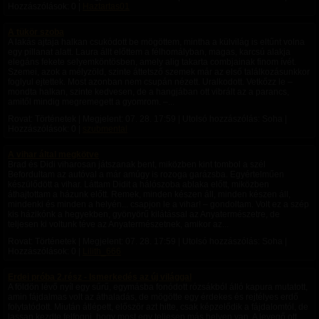
Hozzászólások: 0 |
Haztartas01
A tükör szoba
A lakás ajtaja halkan csukódott be mögöttem, mintha a külvilág is eltűnt volna
egy pillanat alatt. Laura állt előttem a félhomályban, magas, karcsú alakja
elegáns fekete selyemköntösben, amely alig takarta combjainak finom ívét.
Szemei, azok a mélyzöld, szinte áttetsző szemek már az első találkozásunkkor
foglyul ejtettek. Most azonban nem csupán nézett. Uralkodott. Vetkőzz le –
mondta halkan, szinte kedvesen, de a hangjában ott vibrált az a parancs,
amitől mindig megremegett a gyomrom. –...
Rovat: Történetek | Megjelent:
07. 28. 17:59
| Utolsó hozzászólás: Soha |
Hozzászólások: 0 |
szubmental
A vihar által megkötve
Brad és Didi viharosan játszanak bent, miközben kint tombol a szél
Befordultam az autóval a már amúgy is rozoga garázsba. Egyértelműen
készülődött a vihar. Láttam Didit a hálószoba ablaka előtt, miközben
áthajtottam a házunk előtt. Remek, minden készen áll, minden készen áll,
mindenki és minden a helyén... csapjon le a vihar! – gondoltam. Volt ez a szép
kis házikónk a hegyekben, gyönyörű kilátással az Anyatermészetre, de
teljesen ki voltunk téve az Anyatermészetnek, amikor az...
Rovat: Történetek | Megjelent:
07. 28. 17:59
| Utolsó hozzászólás: Soha |
Hozzászólások: 0 |
Lilith_666
Erdei próba 2.rész - Ismerkedés az új világgal
A földön lévő nyíl egy sűrű, egymásba fonódott rózsákból álló kapura mutatott,
amin fájdalmas volt az áthaladás, de mögötte egy érdekes és rejtélyes erdő
folytatódott. ​Miután átlépett, először azt hitte, csak képzelődik a fájdalomtól, de
lassan kezdte felfogni, hogy most egy teljesen más helyen van. A levegő ott