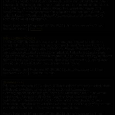
enni. Kezeimet eloldozta ugyan, de kezek használata nélkül kellett ennem a
kutyatálból. Mikor befejeztük, elvitte a tálakat, majd eloldozott mindkettőnket.
Mi tagadás, már szorított minket a szükség. Felügyelet alatt ugyan (ami
megalázó volt), de elvégezhettük a dolgunkat és kimehettünk a mosdóba,
majd ránkszólt: - “Gyerünk, lefürdeni!” A zuhanyzóba terelt bennünket, és
egymásnak kellett segítenünk a...
Rovat: Történetek | Megjelent:
07. 28. 18:03
| Utolsó hozzászólás: Soha |
Hozzászólások: 0 |
Krisztosz
Nóra a felfedező part I.
Történt ez úgy egy erős 8 hónapja amikor munkából hazafelé sétálok és
összefutottam egy kedves régi ismerősömmel Nórival.Szokásos kapkodó
gyors "Hogy vagy ,te hogy vagy?" kérdések letudva,bátorkodtam megkérdezni
van e párkapcsolat,esetleg randizik-e valakivel. Tudniillik régóta ismerem,
még szomszédok voltunk, aztán huss elrepült jó pár év. Válasza egy határozott
Nem! volt,picit elszégyeltem magam lehet rossz emlékeket idéztem fel,vagy
csak épp most szakított. Mondta gyorsan ilyesmiről szó...
Rovat: Történetek | Megjelent:
07. 28. 18:02
| Utolsó hozzászólás: Soha |
Hozzászólások: 0 | Törölt felhasználó
Új élet-12.rész
Teljesen bezsongtam. Fájt a bilincs, a térdem (hiszen térdelve kellett eljutnom
a fürdőbe), a nyakam, de mégis, jól esett. Dorina határozottan,
méltóságteljesen viselte a fegyőri szerepet. Húzott maga után, mint valami
utolsó senkit. A küszöb előtt jelezte: -Vigyázz! Majd némi rásegítéssel
bejutottam a fürdőszobába. A törölközőszárítóhoz lakatolta a láncot és a
lábbilincset egyaránt. Nem volt menekvés. Ekkor kicserélte a golyós peckemet
egy karikásra. Sejtettem, hogy valami megalázó dolog...
Rovat: Történetek | Megjelent:
07. 28. 18:01
| Utolsó hozzászólás: Soha |