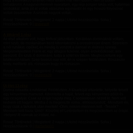
hogy a következő történet mikor történt már nem tudom, nem is tudom
behatárolni. A nagynénikémnél nyaraltam, egy régi polgári lakás volt, hatalmas
szobákkal, amik jól el voltak választva egymástól és egy hosszú folyosóval
voltak összekötve. A szobák nagyok voltak,...
Rovat: Történetek | Megjelent:
2 napja
| Utolsó hozzászólás: Soha |
Hozzászólások: 0 |
leveesoft
A titkárnő 1.rész
Az első alkalom volt, hogy férfival játszottam. Korábban domináknál voltam,
mint szub, de mostanában kezd kibontakozni a crossdresser énem. Szeretem
a női ruhákat, cipőket, és mindig is vonzott a damsel in distress szerep.
Megismekredtem Frank-el, egy átlagos fickóval, olyan érdeklődéssel, ami
passzolt. Én szub, ő domináns, tudja a sötét kis titkom. Megbeszéltunk egy
találkozót nálam. Szép tavaszi nap volt, én is szépen felöltöztem. Rószaszin
body, melltartó alá, rózsaszin bugy és rózsaszin...
Rovat: Történetek | Megjelent:
2 napja
| Utolsó hozzászólás: Soha |
Hozzászólások: 0 |
grizelda39
Új élet-13.rész
Dorina odaadta a ruháimat. Felöltöztem. A tűsarkúját eltüntette, helyette felvett
egy kényelmes mamuszt. Kibontotta a haját, felvett egy kényelmes pólót és
egy cicagatyát. Csak az óráját hagyta meg. Csodálatosan nézett ki. Nem volt
kedvem ott hagyni. Mintha ő is megérezte volna.. elmosolyodott: -Mondtam én,
hogy csak a farkatok után mentek! -Öhm, nekem mennem kell. -Tessék? -
Mennem kell haza, Úrnő! -Köszönj el! Letérdeltem és megcsókoltam az óráját.
-Helyes! Itt vannak az irataid, ne...
Rovat: Történetek | Megjelent:
2 napja
| Utolsó hozzászólás: Soha |
Hozzászólások: 0 |
Haztartas01