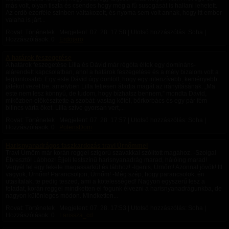
más volt, olyan tiszta és csendes hogy még a fű susogását is hallani lehetett.
Az erdő ezerféle színben váltakozott, és nyoma sem volt annak, hogy itt ember
valaha is járt...
Rovat: Történetek | Megjelent:
07. 28. 17:58
| Utolsó hozzászólás: Soha |
Hozzászólások: 0 |
Erdojaro
A határok feszegetése
A határok feszegetése Lilla és Dávid már régóta éltek egy domináns-
alárendelt kapcsolatban, ahol a határok feszegetése és a mély bizalom volt a
legfontosabb. Egy este Dávid úgy döntött, hogy egy intenzívebb, keményebb
játékot vezet be, amelyben Lilla teljesen átadja magát az irányításának. „Ma
este nem lesz könnyű, de tudom, hogy bízhatsz bennem,” mondta Dávid,
miközben előkészítette a szobát: vastag kötél, bőrkorbács és egy pár fém
bilincs várta őket. Lilla szíve gyorsan vert,...
Rovat: Történetek | Megjelent:
07. 28. 17:57
| Utolsó hozzászólás: Soha |
Hozzászólások: 0 |
PotensDom
Harisnyanadrágos faszkardozás travi Úrnőmmel
Travi Úrnőm már korán reggel szigorú szavakkal szólított magához. -Szolga!
Ébresztő! Lábhoz! Éjjeli testszínű harisnyanadrág marad, hálóing marad!
Vegyél fel egy fekete magassarkút és lábhoz! -Igenis, Úrnőm! Azonnal jövök! Itt
vagyok, Úrnőm! Parancsoljon, Úrnőm! -Még szép, hogy parancsolok, én
utasítalak, te pedig teszed, ami a kötelességed! Nagyon egyszerű lesz a
feladat, korán reggel mindketten el fogunk élvezni a harisnyanadrágunkba, de
nagyon különleges módon. Mindketten...
Rovat: Történetek | Megjelent:
07. 28. 17:53
| Utolsó hozzászólás: Soha |
Hozzászólások: 0 |
Larissza_cd