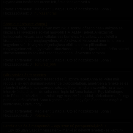
ugyanakkor határozott arcom lett, ám a fenekem volt a...
Rovat: Történetek | Megjelent:
2 napja
| Utolsó hozzászólás: Soha |
Hozzászólások: 0 |
hurkasandras
Short cut ( rövidre vágva )
Nem baj, hogy harminc év van köztünk, a sokkal idősebb pasik alázása és
kínzása és kivégzése sokkal nagyobb HATALMAT jelent. A kínzásról:
funkcionális kínzás, azaz vallatás éss büntetés. Ha vallasz vagy letelt a
kiszabott büntetés, megkegyelmezek. Az élvezeti kinzásnál nem ismerem a
kegyelem szót! Kivégzés végrehajtása előtt az utolsó pillanatban
megkegyelmezek, hogy tovább kinozhassalak... Snitt Igazi pincebörtön szinttel
kínzóteremmel és sok más csodás dologgal. élvezettel sorolom...
Rovat: Történetek | Megjelent:
2 napja
| Utolsó hozzászólás: Soha |
Hozzászólások: 0 |
Tortured_666
Bőrkorbács és fenekelés
Azeste, amikor a határok feszegetése új szintre lépett Anna és Péter már
régóta éltek egy domináns-alárendelt kapcsolatban, amelyben a fenekelés és
a kontroll játéka fontos szerepet játszott. Péter mindig is szerette, ha a játék
intenzív és határozott, de soha nem lépte túl Anna határait. Egy különleges
este Péter előkészítette a szobát: egy masszív fa paddal, bőrkorbáccsal és egy
puha, de erős kötéllel. Anna izgatottan várta, hogy újra átadhassa magát a
kontrollnak, tudva, hogy...
Rovat: Történetek | Megjelent:
2 napja
| Utolsó hozzászólás: Soha |
Hozzászólások: 0 |
PotensDom
Fantázia valós élményekből – egy szub fiú perspektívájából 3.
… Egy idő után Gazdám visszatért – már késő délelőtt lehetett - és kaptunk