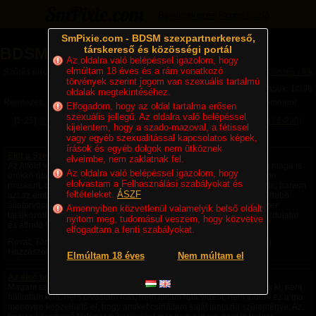
Bejelentkezés
Regisztráció
SmPixie.com - BDSM szexpartnerkereső,
társkereső és közösségi portál
BDSM Magazin
Az oldalra való belépéssel igazolom, hogy
elmúltam 18 éves és a rám vonatkozó
Szűrés erre a kategóriára: Történetek
Összes cikk
törvények szerint jogom van szexuális tartalmú
Lapok: 1/396
oldalak megtekintéséhez.
Rendezés:
Legújabb cikkek
Legtöbb komment
Utolsó komment
Elfogadom, hogy az oldal tartalma erősen
szexuális jellegű. Az oldalra való belépéssel
[1-25]
[26-50]
[51-75]
[76-100]
[101-125]
[126-150]
[151-175]
[176-200]
kijelentem, hogy a szado-mazoval, a fétissel
[201-225]
Következő »
vagy egyéb szexualitással kapcsolatos képek,
írások és egyéb dolgok nem ütköznek
Élet a Szecsőváry tanyán - 1. fejezet – Egy ember kevés
elveimbe, nem zaklatnak fel.
Az Alföld végtelen rónaságán, ahol a szél úgy kergette a port, mintha maga is
Az oldalra való belépéssel igazolom, hogy
örökké úton volna, állt egy nagy birtok. A környéken senki sem nevezte
elolvastam a Felhasználási szabályokat és
másként, csak Szecsőváry tanyának. A név nemcsak a földet jelentette, hanem
feltételeket.
ÁSZF
azt az embert is, akié volt. Szecsőváry Attila, a környék egyik legismertebb
állatorvosa, hatvan év körüli, tekintélyt parancsoló férfi volt. Aki egyszer
Amennyiben közvetlenül valamelyik belső oldalt
találkozott vele, sokáig nem felejtette el. Magas termete, nyugodt mozdulatai
nyitom meg, tudomásul veszem, hogy közvetve
és átható tekintete azt...
elfogadtam a fenti szabályokat.
Rovat: Történetek | Megjelent:
2 napja
| Utolsó hozzászólás:
2 napja
|
Hozzászólások: 2 |
Paradicsom69
Elmúltam 18 éves
Nem múltam el
Az első bukta - negyedik rész -
Magam sem hiszem el, de ezek a fantáziák a saját fejemből pattantak ki, nem
hallottam róla, nem olvastam róla, nem láttam róla videót, nem tudom ez a ma
mennyire képzelhető el, hogy amiket csináltam saját fantázia szüleménye. Az,