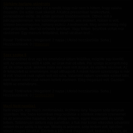
Sárkány-barlang, utánérzés
Olyan régóta szerveztük ezt a randit, hogy már nem is hittem, hogy valaha
összejön. De aztán csak sikerült. A Katica presszóban találkoztunk,
pontosabban előtte, de aztán gyorsan továbbmentünk. Otthon volt a
pálcagyűjteménye, tele különlegességekkel, ami érdekelt. Nálam is volt,
szépen becsomagolva, néhány eszköz. A kedvencek. Meg amiket eddig még
nem próbáltam. Mert túl erősnek tartottam. Vagy féltem. Ijesztőek voltak már
ránézésre. Egy masszív felépitésű, kieső utcában levő...
Rovat: Történetek | Megjelent:
2 napja
| Utolsó hozzászólás: Soha |
Hozzászólások: 0 |
Makvirag
Szex szolga 8
A medencéhez érve egy kis emelvényt láttam felállítva, mögötte egy kivetítő
volt. Az emelvény előtt 4 szék, az Urak már ott ültek. Pár szolga ácsorgott még
ott, ők voltak azok, akiknek mára már nem volt dolguk, és eljöttek nézőnek. Az
őr felvezetett az emelvényre, majd otthagyott. A másik három szexszolga is már
itt volt. Viszont csak rajtam volt női ruha. Valamiért rajtam szerették ezeket látni,
nem tudom miért csak nekem kellett viselnem. Elég megalázó volt. Gazdám
feljött az emelvényre,...
Rovat: Történetek | Megjelent:
2 napja
| Utolsó hozzászólás: Soha |
Hozzászólások: 0 |
Szolga1989
Mazó Nelli naplója1
Nelli vagyok, egy mazó, nimfomániás, érzékeny lány. Nagyon szép lánynak
születtem. Már baba koromban megcsodálták a sötétkék intenzív szemeimet
és az aranyszőke hajamat. Aztán ahogy nőttem, egyre magasabb és szebb
lettem. Tatabányán laktunk egy panelban, a fiuk már korán elkezdtek udvarolni
nekem és ez azóta is így van. Mindig is arányos, szép testem volt, igézően
vonzó magas lábakkal. Elértem a 180 centi magasságot, kedves és bájos, de