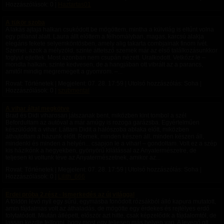
Hozzászólások: 0 |
Haztartas01
A tükör szoba
A lakás ajtaja halkan csukódott be mögöttem, mintha a külvilág is eltűnt volna
egy pillanat alatt. Laura állt előttem a félhomályban, magas, karcsú alakja
elegáns fekete selyemköntösben, amely alig takarta combjainak finom ívét.
Szemei, azok a mélyzöld, szinte áttetsző szemek már az első találkozásunkkor
foglyul ejtettek. Most azonban nem csupán nézett. Uralkodott. Vetkőzz le –
mondta halkan, szinte kedvesen, de a hangjában ott vibrált az a parancs,
amitől mindig megremegett a gyomrom. –...
Rovat: Történetek | Megjelent:
07. 28. 17:59
| Utolsó hozzászólás: Soha |
Hozzászólások: 0 |
szubmental
A vihar által megkötve
Brad és Didi viharosan játszanak bent, miközben kint tombol a szél
Befordultam az autóval a már amúgy is rozoga garázsba. Egyértelműen
készülődött a vihar. Láttam Didit a hálószoba ablaka előtt, miközben
áthajtottam a házunk előtt. Remek, minden készen áll, minden készen áll,
mindenki és minden a helyén... csapjon le a vihar! – gondoltam. Volt ez a szép
kis házikónk a hegyekben, gyönyörű kilátással az Anyatermészetre, de
teljesen ki voltunk téve az Anyatermészetnek, amikor az...
Rovat: Történetek | Megjelent:
07. 28. 17:59
| Utolsó hozzászólás: Soha |
Hozzászólások: 0 |
Lilith_666
Erdei próba 2.rész - Ismerkedés az új világgal
A földön lévő nyíl egy sűrű, egymásba fonódott rózsákból álló kapura mutatott,
amin fájdalmas volt az áthaladás, de mögötte egy érdekes és rejtélyes erdő
folytatódott. ​Miután átlépett, először azt hitte, csak képzelődik a fájdalomtól, de
lassan kezdte felfogni, hogy most egy teljesen más helyen van. A levegő ott