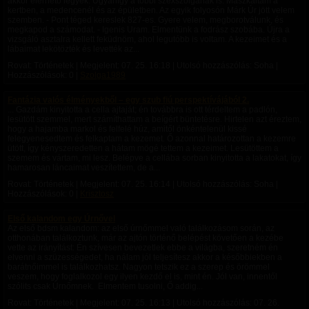
akkor elérhető legyek. Ugyanígy a többi szexszolgának is. Mászkáltam a
kertben, a medencenél és az épületben. Az egyik folyosón Márk Úr jött velem
szemben. - Pont téged kereslek 827-es. Gyere velem, megborotválunk, és
megkapod a számodat. - Igenis Uram. Elmentünk a fodrász szobába. Újra a
vizsgáló asztalra kellett feküdnöm, ahol legutóbb is voltam. A kezeimet és a
lábaimat lekötözték és levették az...
Rovat: Történetek | Megjelent:
07. 25. 16:18
| Utolsó hozzászólás: Soha |
Hozzászólások: 0 |
Szolga1989
Fantázia valós élményekből – egy szub fiú perspektívájából 2.
... Gazdám kinyitotta a cella ajtaját; én továbbra is ott térdeltem a padlón,
lesütött szemmel, mert számíthattam a beígért büntetésre. Hirtelen azt éreztem,
hogy a hajamba markol és felfelé húz, amitől önkéntelenül kissé
felegyenesedtem és felkaptam a kezemet. Ő azonnal határozottan a kezemre
ütött, így kényszeredetten a hátam mögé tettem a kezeimet. Lesütöttem a
szemem és vártam, mi lesz. Belépve a cellába sorban kinyitotta a lakatokat, így
hamarosan láncaimat veszítettem, de a...
Rovat: Történetek | Megjelent:
07. 25. 16:14
| Utolsó hozzászólás: Soha |
Hozzászólások: 0 |
Krisztosz
Első kalandom egy Úrnővel
Az első bdsm kalandom: az első úrnőmmel való találkozásom során, az
otthonában találkoztunk, már az ajtón történő belépést követően a kezébe
vette az irányítást: Én szívesen bevezetlek ebbe a világba, szeretném én
elvenni a szüzességedet, ha nálam jól teljesítesz akkor a későbbiekben a
barátnőimmel is találkozhatsz. Nagyon tetszik ez a szerep és örömmel
veszem, hogy foglalkozol egy ilyen kezdő el is, mint én. Jól van, innentől
szólits csak Úrnőmnek. Elmentem tusolni, Ő addig...
Rovat: Történetek | Megjelent:
07. 25. 16:13
| Utolsó hozzászólás:
07. 26.