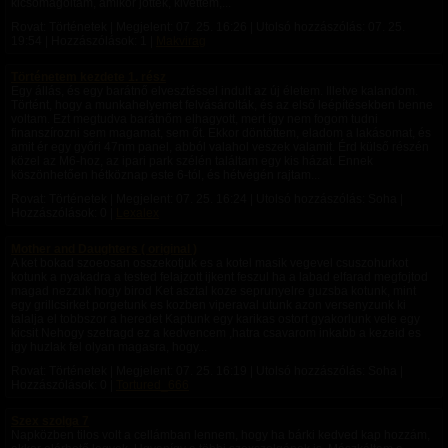
kicsomagoltam, amikor jöttek, kivettem,...
Rovat: Történetek | Megjelent:
07. 25. 16:26
| Utolsó hozzászólás:
07. 25.
19:54
| Hozzászólások: 1 |
Makvirag
Történetem kezdete 1. rész
Egy állás, és egy barátnő elvesztéssel indult az új életem. Illetve kalandom.
Történt, hogy a munkahelyemet felvásárolták, és az első leépítésekben benne
voltam. Ezt megtudva barátnőm elhagyott, mert így nem fogom tudni
finanszírozni sem magamat, sem őt. Ekkor döntöttem, eladom a lakásomat, és
amit ér egy győri 47nm panel, abból valahol veszek valamit. Érd külső részén
közel az M6-hoz, az ipari park szélén találtam egy kis házat. Ennek
köszönhetően hétköznap este 6-tól, és hétvégén rajtam...
Rovat: Történetek | Megjelent:
07. 25. 16:24
| Utolsó hozzászólás: Soha |
Hozzászólások: 0 |
Lexalex
Mother and Daughters ( original )
A ket bokad szoeosan osszekotjuk es a kotel masik vegevel csuszohurkot
kotunk a nyakadra a tested felajzott ijkent feszul ha a labad elfarad megfojtod
magad nezzuk hogy birod Ket asztal koze seprunyelre guzsba kotunk, mint
egy grillcsirket porgetunk es kozben viperaval utunk azon versenyzunk ki
talalja el tobbszor a heredet Kaptunk egy karikas ostort gyakorlunk vele egy
kicsit Nehogy szetragd ez a kedvencem ,hatra csavarom inkabb a kezeid es
igy huzlak fel olyan magasra, hogy...
Rovat: Történetek | Megjelent:
07. 25. 16:19
| Utolsó hozzászólás: Soha |
Hozzászólások: 0 |
Tortured_666
Szex szolga 7
Napközben tilos volt a cellámban lennem, hogy ha bárki kedved kap hozzám,