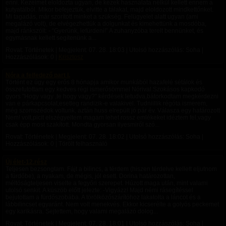
enni. Kezeimet eloldozta ugyan, de kezek használata nélkül kellett ennem a
kutyatálból. Mikor befejeztük, elvitte a tálakat, majd eloldozott mindkettőnket.
Mi tagadás, már szorított minket a szükség. Felügyelet alatt ugyan (ami
megalázó volt), de elvégezhettük a dolgunkat és kimehettünk a mosdóba,
majd ránkszólt: - “Gyerünk, lefürdeni!” A zuhanyzóba terelt bennünket, és
egymásnak kellett segítenünk a...
Rovat: Történetek | Megjelent:
07. 28. 18:03
| Utolsó hozzászólás: Soha |
Hozzászólások: 0 |
Krisztosz
Nóra a felfedező part I.
Történt ez úgy egy erős 8 hónapja amikor munkából hazafelé sétálok és
összefutottam egy kedves régi ismerősömmel Nórival.Szokásos kapkodó
gyors "Hogy vagy ,te hogy vagy?" kérdések letudva,bátorkodtam megkérdezni
van e párkapcsolat,esetleg randizik-e valakivel. Tudniillik régóta ismerem,
még szomszédok voltunk, aztán huss elrepült jó pár év. Válasza egy határozott
Nem! volt,picit elszégyeltem magam lehet rossz emlékeket idéztem fel,vagy
csak épp most szakított. Mondta gyorsan ilyesmiről szó...
Rovat: Történetek | Megjelent:
07. 28. 18:02
| Utolsó hozzászólás: Soha |
Hozzászólások: 0 | Törölt felhasználó
Új élet-12.rész
Teljesen bezsongtam. Fájt a bilincs, a térdem (hiszen térdelve kellett eljutnom
a fürdőbe), a nyakam, de mégis, jól esett. Dorina határozottan,
méltóságteljesen viselte a fegyőri szerepet. Húzott maga után, mint valami
utolsó senkit. A küszöb előtt jelezte: -Vigyázz! Majd némi rásegítéssel
bejutottam a fürdőszobába. A törölközőszárítóhoz lakatolta a láncot és a
lábbilincset egyaránt. Nem volt menekvés. Ekkor kicserélte a golyós peckemet
egy karikásra. Sejtettem, hogy valami megalázó dolog...
Rovat: Történetek | Megjelent:
07. 28. 18:01
| Utolsó hozzászólás: Soha |