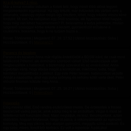
Ki a jó kutya? 1 rész.
Már a korai vonattal indultam a Keleti felé, hogy minél több időnk legyen
megismerkedni egymással. Ha úgy tetszik, már évtizedek óta vártam erre a
pillanatra, valahogy olykor mégis úgy éreztem, lehet, hogy inkább vissza kéne
fordulni. Mi van, ha valójában egy őrült szadista, aki figyelmen kívül hagyja,
hogy még van kihez hazamennem? Pl. belevarrna a kutya jelmezbe, miután
szigetelő szalaggal körbe tekerte a kezem, gyorskötözőt erősítene a
csuklómra, bokámra, hogy ki ne tudjam húzni a...
Rovat: Történetek | Megjelent:
07. 28. 17:52
| Utolsó hozzászólás: Soha |
Hozzászólások: 0 |
Marcipan21
Parancs és bizalom
Parancs és bizalom Anna már régóta érdeklődött a BDSM iránt, de csak most
találkozott Péterrel, aki domináns szerepet vállalt. Első találkozásuk után
megbeszélték a határokat, a biztonsági szavakat és az elvárásokat. Anna
izgatottan várta, hogy átadja magát a kontrollnak, miközben tudta, hogy
bármikor megállíthatja a játékot. Egy este Péter lassan, határozottan vezette
Annát a nappaliba, ahol egy puha szőnyeg és néhány kötél várta őket. Péter
először finoman kötözte meg Anna...
Rovat: Történetek | Megjelent:
07. 25. 16:27
| Utolsó hozzászólás: Soha |
Hozzászólások: 0 |
PotensDom
Felavatás
Elég merész ötlet. Első randira eszközökkel menni. De érdekeltek a frissen
beszerzett vadiúj pálcák, amik eddig még ki se próbáltam. Végül is most se
feltétlenül kell használni őket. Majd meglátjuk, mi lesz. Beszélgetünk, aztán
eldöntöm, hogyan folytassuk. Négy-öt pálca, a vékonyabbaktól az egészen
komolyig. Meg egy jókora, kép alapján gyönyörű, meggyfa színű paskoló. És
egy szép, míves, fonott bőr korbács. Ez volt a repertoár. A pálcákat