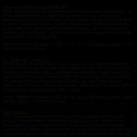
Látogatás a bdsm másik oldalán (4)
Mivel nem haragudott, sőt újra jelezte pár nap múlva, hogy szívesen látna, s a
múltkor csak megijedt a szolgai léttől, így mikor volt szabad délutánom
jeleztem, hogy most Rá és ráérnék, ha Neki is alkalmas. Szinte azonnal jött is
a válasza, hogy igen, menjek. Összekészülődtem és elindultam, de még úton
voltam felé, mikor jelzett a mobilom, tőle jött üzenet: „ - Bocs, most mégsem
lenne jó, valaki közbejött!” – olvastam. (- Ejha, megint csak gyorsan változtatta
a szándékát. – mérgelődtem, de...
Rovat: Történetek | Megjelent:
2022. 09. 24. 13:41
| Utolsó hozzászólás: Soha |
Hozzászólások: 0 |
Dombi
Az "elátkozott" szoba :D 2
Kezeid felsőm alá vándorolnak, hogy meggyőződj róla, hogy teljesítettem a
feladatot. Futó érintés, de érzem testem átjárja egyfajta kellemes érzés amint
melleim, mellbimbóim simítod. -Azt hittem már elszöktél-mondod szemembe
nézve, miközben kezeid melleim simítják. -Mondtam, hogy sokáig fog tartani.
És…kétszer is meggondoltam, hogy kijöjjek-e…😀 -Miért? -kérdezed, és
valóban fellelhető hangodban az érdeklődés. Nem válaszolok, úgy könyvelem
el magamban, hogy erre igazán nem is várnál...
Rovat: Történetek | Megjelent:
2022. 09. 24. 13:41
| Utolsó hozzászólás: Soha |
Hozzászólások: 0 | Törölt felhasználó
First foursome
Néha olyan könnyen összejön minden. Első négyes során minden egyből
klappolt. Időpont, helyszín, adott, kommunikáció egyszerű, letisztult, nem
túlbonyolítva. Ahogy írásban kifejezzük magunkat az árulkodik a jellemról,
kultúráltságról. Nyílván újat nem mondok ezzel, de azért sokan nem értik. Nem
akarják megalapozni a dolgokat, izgalmas, helyes kommunikációval. Persze