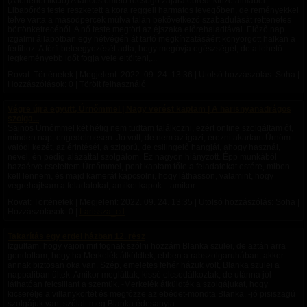
(A történet fikció) A láncos emelő recsegő zajára ébredt kínzó álmából.
Libabőrös teste reszketett a kora reggeli harmatos levegőben, de reményekkel
telve várta a másodpercek múlva talán bekövetkező szabadulását rettenetes
börtönketrecéből. A nő teste megtört az éjszaka előrehaladtával. Előző nap
izgalmi állapotban egy hétvégén át tartó megkínzatásáért könyörgött halkan a
férfihoz. A férfi beleegyezését adta, hogy megóvja egészségét, de a lehető
legkeményebb időt fogja vele eltölteni,...
Rovat: Történetek | Megjelent:
2022. 09. 24. 13:36
| Utolsó hozzászólás: Soha |
Hozzászólások: 0 | Törölt felhasználó
Végre újra együtt, Úrnőmmel | Nagy verést kaptam | A harisnyanadrágos
szolga...
Sajnos Úrnőmmel két hétig nem tudtam találkozni, ezért online szolgáltam őt,
minden nap, engedelmesen. Jó volt, de nem az igazi, érezni akartam Úrnőm
valódi kezét, az érintését, a szigorú, de csilingelő hangját, ahogy használ,
nevel, én pedig alázattal szolgálom. Ez nagyon hiányzott. Épp munkából
hazaérve cseteltem Úrnőmmel, pont kaptam tőle a feladatokat estére, miben
kell lennem, és majd kamerát kapcsolni, hogy láthasson, valamint, hogy
végrehajtsam a feladatokat, amiket kapok....amikor...
Rovat: Történetek | Megjelent:
2022. 09. 24. 13:35
| Utolsó hozzászólás: Soha |
Hozzászólások: 0 |
Larissza_cd
Takarítás egy erdei házban 12. rész
Izgultam, hogy vajon mit fognak szólni hozzám Blanka szülei, de aztán arra
gondoltam, hogy ha Merkelék átküldtek, ebben a rabszolgaruhában, akkor
annak biztosan oka van. Szép, emeletes fehér házuk volt, Blanka szülei a
nappaliban ültek. Amikor megláttak, kissé elcsodálkoztak, de utánna jól
láthatóan felcsillant a szemük. -Merkelék átküldték a szolgájukat, hogy
kicserélje a villanykörtét és megfőzze az ebédet-mondta Blanka. -jó pisiszagú
szolgájuk van, szólalt meg Blanka édesanyja...