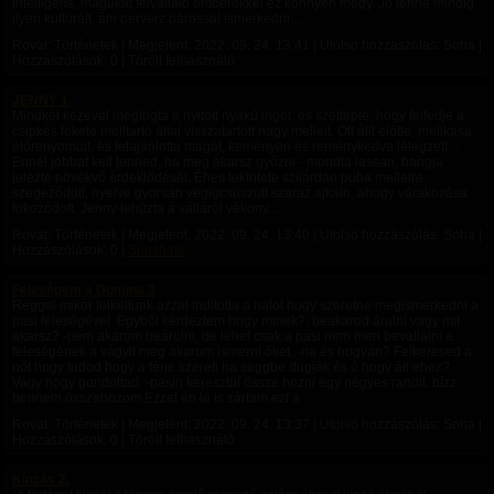
intelligens, magukat felvállaló emberekkel ez könnyen megy. Jó lenne mindig
ilyen kultúrált, ám perverz párossal ismerkedni....
Rovat: Történetek | Megjelent:
2022. 09. 24. 13:41
| Utolsó hozzászólás: Soha |
Hozzászólások: 0 | Törölt felhasználó
JENNY 1.
Mindkét kezével megfogta a nyitott nyakú inget, és széttépte, hogy felfedje a
csipkés fekete melltartó által visszatartott nagy melleit. Ott állt előtte, mellkasa
előrenyomult, és felajánlotta magát, keményen és reménykedve lélegzett. -
Ennél jobbat kell tenned, ha meg akarsz győzni - mondta lassan, hangja
jelezte növekvő érdeklődését. Éhes tekintete szilárdan puha melleire
szegeződött, nyelve gyorsan végigcsúszott száraz ajkain, ahogy várakozása
fokozódott. Jenny lehúzta a válláról vékony...
Rovat: Történetek | Megjelent:
2022. 09. 24. 13:40
| Utolsó hozzászólás: Soha |
Hozzászólások: 0 |
Sunshine
Feleségem a Domina 3
Reggel mikor felkeltünk azzal indította a nalot hogy szeretne megismerkedni a
pasi feleségével. Egyből kérdeztem hogy minek?, beakarod árulni vagy mit
akarsz? -nem akarom beárulni, de lehet csak a pasi nem meri bevallalni a
feleségének a vágyit meg akarom ismerni őket. -na és hogyan? Felkeresed a
nőt hogy tudod hogy a férje szereti ha seggbe dugják és ő hogy áll ehez?
Vagy hogy gondoltad. -pasin keresztül össze hozni egy négyes randit, bízz
bennem összehozom Ezzel én le is zártam ezt a...
Rovat: Történetek | Megjelent:
2022. 09. 24. 13:37
| Utolsó hozzászólás: Soha |
Hozzászólások: 0 | Törölt felhasználó
Kínzás 2.