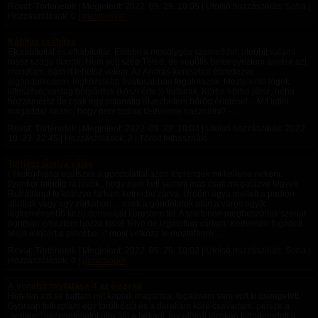
Rovat: Történetek | Megjelent:
2022. 09. 29. 10:05
| Utolsó hozzászólás: Soha |
Hozzászólások: 0 |
mester6van
Kábítva csábítva
Elcsábítottál és elkábítottál. Előbbit a mosolygós szemeddel, utóbbit valami
rossz szagú cuccal. Nem volt szép Tőled, de végülis beleegyeztem amikor azt
mondtam, bármit tehetsz velem. Az András-kereszten ébredezve
elgondolkodom, legközelebb óvatosabban fogalmazok. Meztelenül lógok
kifeszítve, vastag bőrpántok (köszi érte:)) tartanak. Körbe-körbe jársz, néha
hozzámérsz de csak egy pillanatig élvezhetem bőröd érintését. - Mit tettél
magaddal ribanc, hogy nem tudlak kedvemre használni? -...
Rovat: Történetek | Megjelent:
2022. 09. 29. 10:03
| Utolsó hozzászólás:
2022.
10. 23. 22:45
| Hozzászólások: 2 | Törölt felhasználó
Tornász lánnyá válás
( fikció) Néha eljátszva a gondolattal azon töprengek mi kellene nekem.
Ilyenkor mindig rá jövök , hogy nem kell semmi más csak megalázva legyek.
Ruhátlanul le kötözve farkam ketrecbe zárva. Úrnőm ágya mellett a padlón
aludjak vagy egy zárkában… ezek a gondolatok után a város egyik
legkeményebb kezű domináját kerestem fel. A telefonon megbeszéltek szerint
pontban érkeztem hozzá kissé félve de izgatottan vártam. Kedvesen fogadott.
Majd lekísért a pincébe. -“ most vetkőzz le meztelenre...
Rovat: Történetek | Megjelent:
2022. 09. 29. 10:02
| Utolsó hozzászólás: Soha |
Hozzászólások: 0 |
genicooper
A vonatút folytatása-4 az éjszaka
Hirtelen azt se tudtam mit kapjak magamra, fogalmam sem volt ki csengetett.
Gyorsan felkaptam egy törülközőt és a derekam köré csavartam, persze a
„sebeim” nézegetésétől újra állt a farkam, így elölről jócskán kidudorodott a