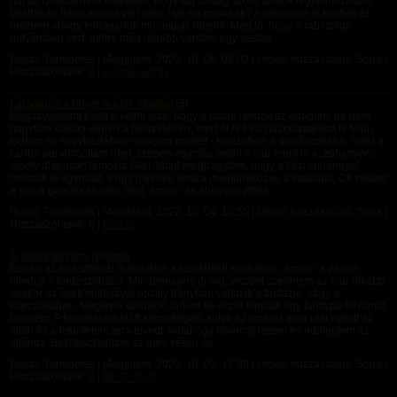
hát az Uramat nem érdekelte, hogy ezt vastag szőrű állatok fegyelmezésére
találták ki, teljes erővel vert vele. Hát mit mondjak? A könnyeim is kijöttek és
éreztem ahogy feldagadok mindegyik ütéstől. Még jó, hogy a rabszolga
gatyámban vert, amire még régebb varrtam egy vastag...
Rovat: Történetek | Megjelent:
2022. 10. 06. 09:02
| Utolsó hozzászólás: Soha |
Hozzászólások: 0 |
hurkasandras
Látogatás a bdsm másik oldalán (5)
Megzavarodott kicsit a keleti srác, hogy a hátán landolt az adagom, de nem
hagytam sokáig ebben a helyzetében, mert őt is és a házigazdánkat is fülön
fogtam és négykézlábon –magam mellett - kivezettem a fürdőszobába, majd a
kádba parancsoltam őket, szépen egymás mellé s már ment is a „zuhanyom”,
amely alaposan lemosta őket. Majd meghagytam, hogy a kézi zuhannyal
mossák le egymást, s úgy jöjjenek vissza megtörülközve a szobába. Ott vártam
a sarok garnitúrán ülve őket, amikor és ahogyan jöttek...
Rovat: Történetek | Megjelent:
2022. 10. 04. 10:55
| Utolsó hozzászólás: Soha |
Hozzászólások: 0 |
Dombi
A titkos látvány izgalma
Éppen az íróasztalnál dolgoztam a lesötétített szobában, amikor a párom
elindult a fürdőszobába. Mindennapos dolog, viszont szerintem az már ritkább,
amikor az évek múlásával pozitív irányban változik a fantázia, vágy a
kapcsolatban. Meglepő szituáció történt és ezzel elindult egy fantázia folyamat
bennem. A fürdőszoba előtt szimatolgató kutya az orrával apró rést nyitott az
ajtón és a tekintetem arra tévedt. Valahogy kíváncsi lettem és odaléptem az
ajtóhoz. Bekukucskáltam az apró résen és...
Rovat: Történetek | Megjelent:
2022. 10. 03. 12:39
| Utolsó hozzászólás: Soha |
Hozzászólások: 0 |
Mr_T_Dom