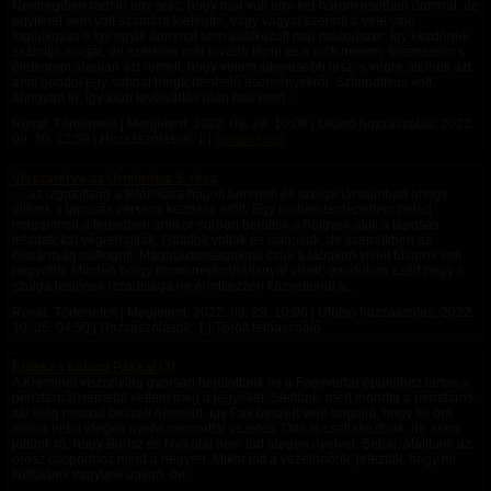
Nemrégiben rám írt egy srác, hogy már volt egy-két-három esetben domnál, de
egyiknél sem volt számára kielégítő, vagy vágyai szerinti a vele való
foglalkozás s így egyik dommal sem találkozott már másodszor. Így kezdőnek
számítja magát, de szeretne már tovább lépni és a nick nevem, történeteim s
életkorom alapján azt reméli, hogy velem sikeresebb lesz, s végre átélheti azt,
amit gondol egy subbal megtörténhető eseményekről. Szimpatikus volt,
ahogyan írt, így több levélváltás után már nem...
Rovat: Történetek | Megjelent:
2022. 09. 29. 10:08
| Utolsó hozzászólás:
2022.
09. 30. 12:59
| Hozzászólások: 1 |
mester6van
Visszatérve az Úrnőmhöz 5. rész
.... az izgatottság a tetőfokára hágott bennem és szolga társaimban ahogy
álltunk a taposás verseny kezdése előtt. Egy sorban térdepeltem heted
magammal a teremben amikor sorban bejöttek a hölgyek akik a taposás
feladatokat végrehajtják. Fiatalok voltak és csinosak, de szemükben az
elszántság csillogott. Magabiztosságuknál csak a lábukon viselt tűsarok volt
nagyobb. Minden hölgy finom neylonharisnyát viselt, gondolom azért hogy a
szolga testének izzadtsága ne érintkezzen közvetlenül a...
Rovat: Történetek | Megjelent:
2022. 09. 29. 10:06
| Utolsó hozzászólás:
2022.
10. 05. 04:50
| Hozzászólások: 1 | Törölt felhasználó
Érdekes kaland Pakkal (3)
A Kremlnél viszonylag gyorsan bejutottunk és a Fegyvertár épülethez tartva a
pénztárnál németül vettem meg a jegyeket. Siettünk, mert mondta a pénztáros,
aki elég rosszul beszélt németül, így Pak beszélt vele angolul, hogy fél óra
múlva indul idegen nyelvi csoporttal vezetés. Oda is csatlakoztunk, de akkor
jöttünk rá, hogy Borisz és Nyikolaj nem tud idegen nyelvet. Sebaj, átálltunk az
orosz csoporthoz mind a négyen. Mikor jött a vezetőnőnk, jeleztük, hogy mi
külföldiek vagyunk ugyan, de...