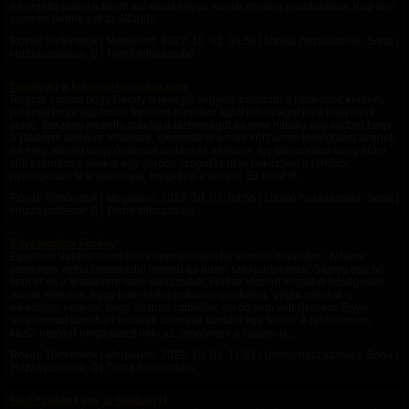
nézegette amint a finom arc érzékenyen reagál minden mozdulatára, hisz úgy
szerette benne ezt az állandó...
Rovat: Történetek | Megjelent:
2022. 10. 02. 09:59
| Utolsó hozzászólás: Soha |
Hozzászólások: 0 | Törölt felhasználó
Daddy és a kis travi menyasszony
Régóta vártam hogy Daddy feleségül vegyen. Imádtam a határozott kemény
jellemét hogy úgy tudott belőlem bármikor igazi nőt faragni mint még soha
senki. Éreztem mellette mindig a biztonságot és nem mindig alig vártam hogy
a Daddym kedvére tehessek. Igényelte is a napi két három kielégülést aminek
én meg mindig nagy örömmel voltam az eszköze. Így különoöem nagy öröm
volt számomra amikor egy alapos szopatás után miközben a farkáról
nyalogattam le a spermáját, megkérte a kezem. És most itt...
Rovat: Történetek | Megjelent:
2022. 10. 02. 09:56
| Utolsó hozzászólás: Soha |
Hozzászólások: 0 | Törölt felhasználó
Egyetemista élmény
Egyetemistaként sokat szörföltem erotikus társkereső oldalakon. Nőkkel
szerettem volna ismerkedni normál és bdsm szexpartnernek. Sajnos egy nő
sem írt és a leveleimre sem válaszoltak. Férfiak viszont írogattak bőségesen
annak ellenére, hogy heteroként voltam regisztrálva. Végül párokat is
elkezdtem keresni, hogy 3asban csináljuk, de ott sem volt sikerem. Egyik
alkalommal azonban érdekes üzenetet kaptam egy férfitól. A profilképeim
közül nagyon megtetszett neki az, amelyiken a talpam is...
Rovat: Történetek | Megjelent:
2022. 10. 01. 11:03
| Utolsó hozzászólás: Soha |
Hozzászólások: 0 | Törölt felhasználó
Első szeánsz egy új Subbal (1)