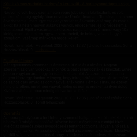
Kötelező maszturbálás harisnyán keresztül - A harisnyanadrágos szolga
travi...
Nagyon jó volt, hogy ezen a héten végre többször is találkoztunk, és volt,
amikor két napig egyfolytában nevelt az Úrnőm. Imádtam. Természetesen nem
élvezhettem el, mert ugye csak egyszer lehet, és csakis vasárnap, és csakis
akkor, ha a héten nagyon alázatos vagyok, engedelmes, és jól végeztem a
feladatomat. Eljött a vasárnap, az élvezés napja, a héten Úrnőmet vagy 10x
kielégítettem, de nekem egyszer sem lehetett, de boldog voltam, hogy őt
szolgálom. Vasárnap már korán reggel kellett...
Rovat: Történetek | Megjelent:
2022. 10. 03. 12:37
| Utolsó hozzászólás: Soha |
Hozzászólások: 0 |
Larissza_cd
Fiatalkori élmény
Már egyetemista koromban is érdekelt a BDSM és a lábfétis. Nagyon
szerettem az olyan videókat, ahol nők talpait csiklandozták és kínozták. Egyre
jobban vágytam arra, hogy én is átéljek hasonlót. Azt szerettem volna, ha
engem kínoz egy domina. A lényeg, hogy felregisztráltam ilyen társkeresőre,
de sajnos csak anyagias dominák vállalták volna. Férfiak is írtak, de ezeket
mindig töröltem, mivel nem vagyok meleg és nem is érdekelt az ilyen dolog.
Kíváncsisából azonban mindig elolvastam a férfiak...
Rovat: Történetek | Megjelent:
2022. 10. 03. 12:35
| Utolsó hozzászólás: Soha |
Hozzászólások: 0 | Törölt felhasználó
Operaház
Az opera páholyában a férfi lehunyt szemmel hallgatta a zenét, miközben a nő
bíborszínű ruhájának hasítékát követve hatolt mélyebbre a combjai közé.
Mielőtt az ismerős ,kéjes nyögdécselés felhangzott volna, lágyan a nő szája
elé tolta a másikat. Amazzal pedig behatolt a szeméremajkai közé. Mosolyra
gördült szájjal vette tudomásul, hogy a kedvese ismét nedves. Hosszasan