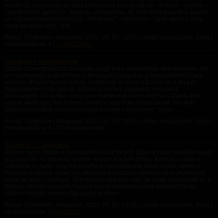
törölköző. Kinyitottam az ajtót a fiatalabbik kalauz állt ott. - Jó estét –mondta. -
Szia-feleltem, gyere be. Bejött az előszobába, de nem tudta levenni a szemét
az elől dudorodó törölközőről. -Mit akarsz? –kérdeztem. -Igen, persze, elég
nagy zavarban volt . -Azt...
Rovat: Történetek | Megjelent:
2022. 09. 29. 10:01
| Utolsó hozzászólás: Soha |
Hozzászólások: 0 |
csaba710911
Daddy és a travi titkárnője
Daddy üzenetet küldött ma reggel, hogy ma a titkárnőjével akar ebédelni. Azt
is megírta hogy a titkárnőnek a távirányítós plugot és a farkincaketrecét kell
viselnie. Rögtön tudtam milyen outfittet vár el tőlem a Daddy de a plug és
farkincaketrec nem tetszet. Jobban szeretem szabadon megélni a
nőiességem. De tudtam hogy nem mondhatok ellent mert ha a Daddy erre
vágyik akkor meg kell tennem mindent hogy a kedvében járjak. Már kora
délelőtt elkezdtem készülődni hogy tetszem a Daddynek. Teljes...
Rovat: Történetek | Megjelent:
2022. 09. 29. 10:01
| Utolsó hozzászólás: Soha |
Hozzászólások: 0 | Törölt felhasználó
Elhagyva 7 - apró hibák
Életem egyre inkább a házvezetőnő körül forgott. Egyre jobban beleélte magát
a szerepébe és ügyesen vont be engem is a teendőkbe. Komolyan vette a
vállalását is, tudta, hogy ha betartja a megállapodás ráeső részét, akkor jo
dolga lesz nálunk. Anna újra elkezdett dolgozni és újabban az én autómmal
jártak be ketten Barbival. Jó lett volna még egy autó, de nekik megtetszett ez a
felállás. Nekem legalább negyed órával korábban kellett indulnom hogy
időben beérjek, munka után pedig gyakran...
Rovat: Történetek | Megjelent:
2022. 09. 24. 13:42
| Utolsó hozzászólás: Soha |
Hozzászólások: 0 |
odaado2