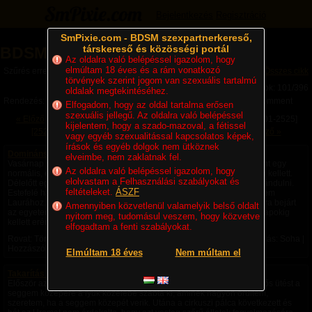
Bejelentkezés
Regisztráció
SmPixie.com - BDSM szexpartnerkereső,
társkereső és közösségi portál
BDSM Magazin (101/396)
Az oldalra való belépéssel igazolom, hogy
elmúltam 18 éves és a rám vonatkozó
Szűrés erre a kategóriára: Történetek
Összes cikk
törvények szerint jogom van szexuális tartalmú
Lapok: 101/396
oldalak megtekintéséhez.
Rendezés:
Legújabb cikkek
Legtöbb komment
Utolsó komment
Elfogadom, hogy az oldal tartalma erősen
szexuális jellegű. Az oldalra való belépéssel
« Előző
[2401-2425]
[2426-2450]
[2451-2475]
[2476-2500]
[2501-2525]
kijelentem, hogy a szado-mazoval, a fétissel
[2526-2550]
[2551-2575]
[2576-2600]
[2601-2625]
Következő »
vagy egyéb szexualitással kapcsolatos képek,
írások és egyéb dolgok nem ütköznek
Domináns barátnő 8.rész
elveimbe, nem zaklatnak fel.
Vasárnap szüneteltettük a femdom kapcsolatot. Úgy viselkedünk, mint egy
Az oldalra való belépéssel igazolom, hogy
normális, egyenrangú pár. Persze az erényövet továbbra is viselnem kellett.
elolvastam a Felhasználási szabályokat és
Délelőtt együtt főztünk, beszélgettünk, délután elmentünk sétálni, kirándulni.
feltételeket.
ÁSZF
Estefelé hazamentem néhány dologért, ruhákért stb. majd visszatértem
Laurához. A következő héten minden a szokásos módon történt. Laura bejárt
Amennyiben közvetlenül valamelyik belső oldalt
az egyetemre, én pedig dolgoztam. Nagyon kellemetlen volt, hogy napokig
nyitom meg, tudomásul veszem, hogy közvetve
kellett erényövben lennem. Néha küldött magáról pár...
elfogadtam a fenti szabályokat.
Rovat: Történetek | Megjelent:
2022. 10. 08. 13:07
| Utolsó hozzászólás: Soha |
Hozzászólások: 0 |
SlaveOne02
Elmúltam 18 éves
Nem múltam el
Takarítás egy erdei házban 13. rész
Először az Úr kezdte a büntetésemet, lovaglópálcával. Mind a hét erős ütést a
seggem közepére a lyuk közelébe szabta ki, aminek nagyon örültem,
szeretem, ha a seggem közepét verik. Utána a cirkuszi pálca következett és