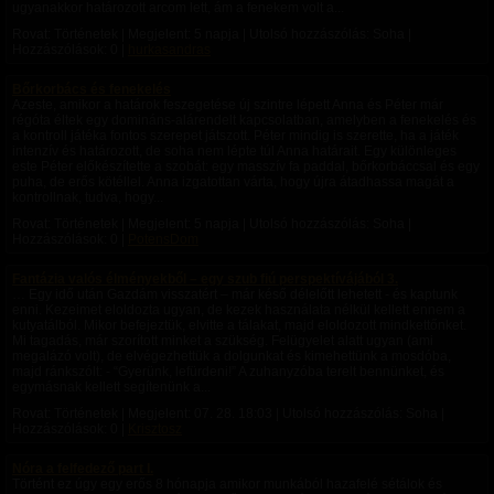
ugyanakkor határozott arcom lett, ám a fenekem volt a...
Rovat: Történetek | Megjelent:
5 napja
| Utolsó hozzászólás: Soha |
Hozzászólások: 0 |
hurkasandras
Bőrkorbács és fenekelés
Azeste, amikor a határok feszegetése új szintre lépett Anna és Péter már
régóta éltek egy domináns-alárendelt kapcsolatban, amelyben a fenekelés és
a kontroll játéka fontos szerepet játszott. Péter mindig is szerette, ha a játék
intenzív és határozott, de soha nem lépte túl Anna határait. Egy különleges
este Péter előkészítette a szobát: egy masszív fa paddal, bőrkorbáccsal és egy
puha, de erős kötéllel. Anna izgatottan várta, hogy újra átadhassa magát a
kontrollnak, tudva, hogy...
Rovat: Történetek | Megjelent:
5 napja
| Utolsó hozzászólás: Soha |
Hozzászólások: 0 |
PotensDom
Fantázia valós élményekből – egy szub fiú perspektívájából 3.
… Egy idő után Gazdám visszatért – már késő délelőtt lehetett - és kaptunk
enni. Kezeimet eloldozta ugyan, de kezek használata nélkül kellett ennem a
kutyatálból. Mikor befejeztük, elvitte a tálakat, majd eloldozott mindkettőnket.
Mi tagadás, már szorított minket a szükség. Felügyelet alatt ugyan (ami
megalázó volt), de elvégezhettük a dolgunkat és kimehettünk a mosdóba,
majd ránkszólt: - “Gyerünk, lefürdeni!” A zuhanyzóba terelt bennünket, és
egymásnak kellett segítenünk a...
Rovat: Történetek | Megjelent:
07. 28. 18:03
| Utolsó hozzászólás: Soha |
Hozzászólások: 0 |
Krisztosz
Nóra a felfedező part I.
Történt ez úgy egy erős 8 hónapja amikor munkából hazafelé sétálok és