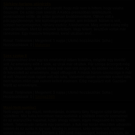
Sárkány-barlang, utánérzés
Olyan régóta szerveztük ezt a randit, hogy már nem is hittem, hogy valaha
összejön. De aztán csak sikerült. A Katica presszóban találkoztunk,
pontosabban előtte, de aztán gyorsan továbbmentünk. Otthon volt a
pálcagyűjteménye, tele különlegességekkel, ami érdekelt. Nálam is volt,
szépen becsomagolva, néhány eszköz. A kedvencek. Meg amiket eddig még
nem próbáltam. Mert túl erősnek tartottam. Vagy féltem. Ijesztőek voltak már
ránézésre. Egy masszív felépitésű, kieső utcában levő...
Rovat: Történetek | Megjelent:
5 napja
| Utolsó hozzászólás: Soha |
Hozzászólások: 0 |
Makvirag
Szex szolga 8
A medencéhez érve egy kis emelvényt láttam felállítva, mögötte egy kivetítő
volt. Az emelvény előtt 4 szék, az Urak már ott ültek. Pár szolga ácsorgott még
ott, ők voltak azok, akiknek mára már nem volt dolguk, és eljöttek nézőnek. Az
őr felvezetett az emelvényre, majd otthagyott. A másik három szexszolga is már
itt volt. Viszont csak rajtam volt női ruha. Valamiért rajtam szerették ezeket látni,
nem tudom miért csak nekem kellett viselnem. Elég megalázó volt. Gazdám
feljött az emelvényre,...
Rovat: Történetek | Megjelent:
5 napja
| Utolsó hozzászólás: Soha |
Hozzászólások: 0 |
Szolga1989
Mazó Nelli naplója1
Nelli vagyok, egy mazó, nimfomániás, érzékeny lány. Nagyon szép lánynak
születtem. Már baba koromban megcsodálták a sötétkék intenzív szemeimet
és az aranyszőke hajamat. Aztán ahogy nőttem, egyre magasabb és szebb
lettem. Tatabányán laktunk egy panelban, a fiuk már korán elkezdtek udvarolni
nekem és ez azóta is így van. Mindig is arányos, szép testem volt, igézően
vonzó magas lábakkal. Elértem a 180 centi magasságot, kedves és bájos, de