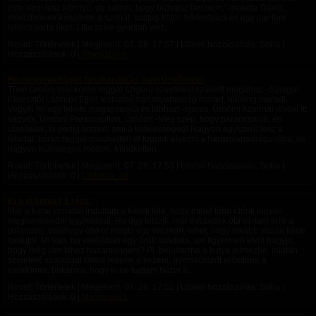
este nem lesz könnyű, de tudom, hogy bízhatsz bennem,” mondta Dávid,
miközben előkészítette a szobát: vastag kötél, bőrkorbács és egy pár fém
bilincs várta őket. Lilla szíve gyorsan vert,...
Rovat: Történetek | Megjelent:
07. 28. 17:57
| Utolsó hozzászólás: Soha |
Hozzászólások: 0 |
PotensDom
Harisnyanadrágos faszkardozás travi Úrnőmmel
Travi Úrnőm már korán reggel szigorú szavakkal szólított magához. -Szolga!
Ébresztő! Lábhoz! Éjjeli testszínű harisnyanadrág marad, hálóing marad!
Vegyél fel egy fekete magassarkút és lábhoz! -Igenis, Úrnőm! Azonnal jövök! Itt
vagyok, Úrnőm! Parancsoljon, Úrnőm! -Még szép, hogy parancsolok, én
utasítalak, te pedig teszed, ami a kötelességed! Nagyon egyszerű lesz a
feladat, korán reggel mindketten el fogunk élvezni a harisnyanadrágunkba, de
nagyon különleges módon. Mindketten...
Rovat: Történetek | Megjelent:
07. 28. 17:53
| Utolsó hozzászólás: Soha |
Hozzászólások: 0 |
Larissza_cd
Ki a jó kutya? 1 rész.
Már a korai vonattal indultam a Keleti felé, hogy minél több időnk legyen
megismerkedni egymással. Ha úgy tetszik, már évtizedek óta vártam erre a
pillanatra, valahogy olykor mégis úgy éreztem, lehet, hogy inkább vissza kéne
fordulni. Mi van, ha valójában egy őrült szadista, aki figyelmen kívül hagyja,
hogy még van kihez hazamennem? Pl. belevarrna a kutya jelmezbe, miután
szigetelő szalaggal körbe tekerte a kezem, gyorskötözőt erősítene a
csuklómra, bokámra, hogy ki ne tudjam húzni a...
Rovat: Történetek | Megjelent:
07. 28. 17:52
| Utolsó hozzászólás: Soha |
Hozzászólások: 0 |
Marcipan21