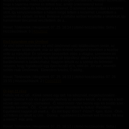
lesütött szemmel, mert számíthattam a beígért büntetésre. Hirtelen azt éreztem,
hogy a hajamba markol és felfelé húz, amitől önkéntelenül kissé
felegyenesedtem és felkaptam a kezemet. Ő azonnal határozottan a kezemre
ütött, így kényszeredetten a hátam mögé tettem a kezeimet. Lesütöttem a
szemem és vártam, mi lesz. Belépve a cellába sorban kinyitotta a lakatokat, így
hamarosan láncaimat veszítettem, de a...
Rovat: Történetek | Megjelent:
07. 25. 16:14
| Utolsó hozzászólás: Soha |
Hozzászólások: 0 |
Krisztosz
Első kalandom egy Úrnővel
Az első bdsm kalandom: az első úrnőmmel való találkozásom során, az
otthonában találkoztunk, már az ajtón történő belépést követően a kezébe
vette az irányítást: Én szívesen bevezetlek ebbe a világba, szeretném én
elvenni a szüzességedet, ha nálam jól teljesítesz akkor a későbbiekben a
barátnőimmel is találkozhatsz. Nagyon tetszik ez a szerep és örömmel
veszem, hogy foglalkozol egy ilyen kezdő el is, mint én. Jól van, innentől
szólits csak Úrnőmnek. Elmentem tusolni, Ő addig...
Rovat: Történetek | Megjelent:
07. 25. 16:13
| Utolsó hozzászólás:
07. 26.
19:55
| Hozzászólások: 2 |
Coco2316
Új élet-11.rész
Felhős lett az idő. -Kérek neked egy italt. Ha kihoznád, megköszönném! -
Igenis Dorina! A sör és a gyümölcskehely az asztalra került. -Az áfonya a tied!-
nézett rám csillogó szemekkel. -Ő, köszönöm! -Van benne egy kis bódító szer.-
mondta nevetve. -Őő.. -Csak vicceltem! Vicceltem te butus! -Rendben.
Egyébként nagyon jól esett a.. -És mit fogsz főzni? -Főzni? -Igen, főzni. -Öhm,
azt hittem jól lakott az Úrn.. -Dorina.. egyébként Eszternek kell főznöd. Mi lesz
a menü? -Hát, arra...
Rovat: Történetek | Megjelent:
07. 25. 16:12
| Utolsó hozzászólás: Soha |