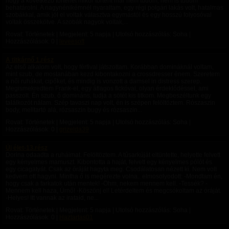
hogy a következő történet mikor történt már nem tudom, nem is tudom
behatárolni. A nagynénikémnél nyaraltam, egy régi polgári lakás volt, hatalmas
szobákkal, amik jól el voltak választva egymástól és egy hosszú folyosóval
voltak összekötve. A szobák nagyok voltak,...
Rovat: Történetek | Megjelent:
5 napja
| Utolsó hozzászólás: Soha |
Hozzászólások: 0 |
leveesoft
A titkárnő 1.rész
Az első alkalom volt, hogy férfival játszottam. Korábban domináknál voltam,
mint szub, de mostanában kezd kibontakozni a crossdresser énem. Szeretem
a női ruhákat, cipőket, és mindig is vonzott a damsel in distress szerep.
Megismekredtem Frank-el, egy átlagos fickóval, olyan érdeklődéssel, ami
passzolt. Én szub, ő domináns, tudja a sötét kis titkom. Megbeszéltunk egy
találkozót nálam. Szép tavaszi nap volt, én is szépen felöltöztem. Rószaszin
body, melltartó alá, rózsaszin bugy és rózsaszin...
Rovat: Történetek | Megjelent:
5 napja
| Utolsó hozzászólás: Soha |
Hozzászólások: 0 |
grizelda39
Új élet-13.rész
Dorina odaadta a ruháimat. Felöltöztem. A tűsarkúját eltüntette, helyette felvett
egy kényelmes mamuszt. Kibontotta a haját, felvett egy kényelmes pólót és
egy cicagatyát. Csak az óráját hagyta meg. Csodálatosan nézett ki. Nem volt
kedvem ott hagyni. Mintha ő is megérezte volna.. elmosolyodott: -Mondtam én,
hogy csak a farkatok után mentek! -Öhm, nekem mennem kell. -Tessék? -
Mennem kell haza, Úrnő! -Köszönj el! Letérdeltem és megcsókoltam az óráját.
-Helyes! Itt vannak az irataid, ne...
Rovat: Történetek | Megjelent:
5 napja
| Utolsó hozzászólás: Soha |
Hozzászólások: 0 |
Haztartas01