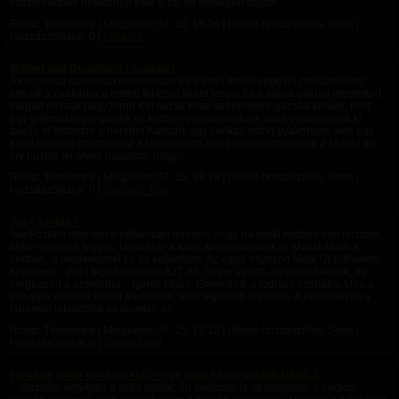
köszönhetően hétköznap este 6-tól, és hétvégén rajtam...
Rovat: Történetek | Megjelent:
07. 25. 16:24
| Utolsó hozzászólás: Soha |
Hozzászólások: 0 |
Lexalex
Mother and Daughters ( original )
A ket bokad szoeosan osszekotjuk es a kotel masik vegevel csuszohurkot
kotunk a nyakadra a tested felajzott ijkent feszul ha a labad elfarad megfojtod
magad nezzuk hogy birod Ket asztal koze seprunyelre guzsba kotunk, mint
egy grillcsirket porgetunk es kozben viperaval utunk azon versenyzunk ki
talalja el tobbszor a heredet Kaptunk egy karikas ostort gyakorlunk vele egy
kicsit Nehogy szetragd ez a kedvencem ,hatra csavarom inkabb a kezeid es
igy huzlak fel olyan magasra, hogy...
Rovat: Történetek | Megjelent:
07. 25. 16:19
| Utolsó hozzászólás: Soha |
Hozzászólások: 0 |
Tortured_666
Szex szolga 7
Napközben tilos volt a cellámban lennem, hogy ha bárki kedved kap hozzám,
akkor elérhető legyek. Ugyanígy a többi szexszolgának is. Mászkáltam a
kertben, a medencenél és az épületben. Az egyik folyosón Márk Úr jött velem
szemben. - Pont téged kereslek 827-es. Gyere velem, megborotválunk, és
megkapod a számodat. - Igenis Uram. Elmentünk a fodrász szobába. Újra a
vizsgáló asztalra kellett feküdnöm, ahol legutóbb is voltam. A kezeimet és a
lábaimat lekötözték és levették az...
Rovat: Történetek | Megjelent:
07. 25. 16:18
| Utolsó hozzászólás: Soha |
Hozzászólások: 0 |
Szolga1989
Fantázia valós élményekből – egy szub fiú perspektívájából 2.
... Gazdám kinyitotta a cella ajtaját; én továbbra is ott térdeltem a padlón,