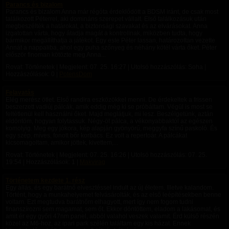
Parancs és bizalom
Parancs és bizalom Anna már régóta érdeklődött a BDSM iránt, de csak most
találkozott Péterrel, aki domináns szerepet vállalt. Első találkozásuk után
megbeszélték a határokat, a biztonsági szavakat és az elvárásokat. Anna
izgatottan várta, hogy átadja magát a kontrollnak, miközben tudta, hogy
bármikor megállíthatja a játékot. Egy este Péter lassan, határozottan vezette
Annát a nappaliba, ahol egy puha szőnyeg és néhány kötél várta őket. Péter
először finoman kötözte meg Anna...
Rovat: Történetek | Megjelent:
07. 25. 16:27
| Utolsó hozzászólás: Soha |
Hozzászólások: 0 |
PotensDom
Felavatás
Elég merész ötlet. Első randira eszközökkel menni. De érdekeltek a frissen
beszerzett vadiúj pálcák, amik eddig még ki se próbáltam. Végül is most se
feltétlenül kell használni őket. Majd meglátjuk, mi lesz. Beszélgetünk, aztán
eldöntöm, hogyan folytassuk. Négy-öt pálca, a vékonyabbaktól az egészen
komolyig. Meg egy jókora, kép alapján gyönyörű, meggyfa színű paskoló. És
egy szép, míves, fonott bőr korbács. Ez volt a repertoár. A pálcákat
kicsomagoltam, amikor jöttek, kivettem,...
Rovat: Történetek | Megjelent:
07. 25. 16:26
| Utolsó hozzászólás:
07. 25.
19:54
| Hozzászólások: 1 |
Makvirag
Történetem kezdete 1. rész
Egy állás, és egy barátnő elvesztéssel indult az új életem. Illetve kalandom.
Történt, hogy a munkahelyemet felvásárolták, és az első leépítésekben benne
voltam. Ezt megtudva barátnőm elhagyott, mert így nem fogom tudni
finanszírozni sem magamat, sem őt. Ekkor döntöttem, eladom a lakásomat, és
amit ér egy győri 47nm panel, abból valahol veszek valamit. Érd külső részén
közel az M6-hoz, az ipari park szélén találtam egy kis házat. Ennek