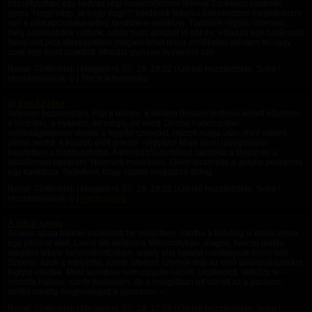
összefutottam egy kedves régi ismerősömmel Nórival.Szokásos kapkodó
gyors "Hogy vagy ,te hogy vagy?" kérdések letudva,bátorkodtam megkérdezni
van e párkapcsolat,esetleg randizik-e valakivel. Tudniillik régóta ismerem,
még szomszédok voltunk, aztán huss elrepült jó pár év. Válasza egy határozott
Nem! volt,picit elszégyeltem magam lehet rossz emlékeket idéztem fel,vagy
csak épp most szakított. Mondta gyorsan ilyesmiről szó...
Rovat: Történetek | Megjelent:
07. 28. 18:02
| Utolsó hozzászólás: Soha |
Hozzászólások: 0 | Törölt felhasználó
Új élet-12.rész
Teljesen bezsongtam. Fájt a bilincs, a térdem (hiszen térdelve kellett eljutnom
a fürdőbe), a nyakam, de mégis, jól esett. Dorina határozottan,
méltóságteljesen viselte a fegyőri szerepet. Húzott maga után, mint valami
utolsó senkit. A küszöb előtt jelezte: -Vigyázz! Majd némi rásegítéssel
bejutottam a fürdőszobába. A törölközőszárítóhoz lakatolta a láncot és a
lábbilincset egyaránt. Nem volt menekvés. Ekkor kicserélte a golyós peckemet
egy karikásra. Sejtettem, hogy valami megalázó dolog...
Rovat: Történetek | Megjelent:
07. 28. 18:01
| Utolsó hozzászólás: Soha |
Hozzászólások: 0 |
Haztartas01
A tükör szoba
A lakás ajtaja halkan csukódott be mögöttem, mintha a külvilág is eltűnt volna
egy pillanat alatt. Laura állt előttem a félhomályban, magas, karcsú alakja
elegáns fekete selyemköntösben, amely alig takarta combjainak finom ívét.
Szemei, azok a mélyzöld, szinte áttetsző szemek már az első találkozásunkkor
foglyul ejtettek. Most azonban nem csupán nézett. Uralkodott. Vetkőzz le –
mondta halkan, szinte kedvesen, de a hangjában ott vibrált az a parancs,
amitől mindig megremegett a gyomrom. –...
Rovat: Történetek | Megjelent:
07. 28. 17:59
| Utolsó hozzászólás: Soha |