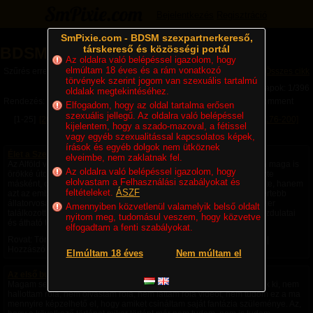
Bejelentkezés
Regisztráció
SmPixie.com - BDSM szexpartnerkereső,
társkereső és közösségi portál
BDSM Magazin
Az oldalra való belépéssel igazolom, hogy
elmúltam 18 éves és a rám vonatkozó
Szűrés erre a kategóriára: Történetek
Összes cikk
törvények szerint jogom van szexuális tartalmú
Lapok: 1/396
oldalak megtekintéséhez.
Rendezés:
Legújabb cikkek
Legtöbb komment
Utolsó komment
Elfogadom, hogy az oldal tartalma erősen
szexuális jellegű. Az oldalra való belépéssel
[1-25]
[26-50]
[51-75]
[76-100]
[101-125]
[126-150]
[151-175]
[176-200]
kijelentem, hogy a szado-mazoval, a fétissel
[201-225]
Következő »
vagy egyéb szexualitással kapcsolatos képek,
írások és egyéb dolgok nem ütköznek
Élet a Szecsőváry tanyán - 1. fejezet – Egy ember kevés
elveimbe, nem zaklatnak fel.
Az Alföld végtelen rónaságán, ahol a szél úgy kergette a port, mintha maga is
Az oldalra való belépéssel igazolom, hogy
örökké úton volna, állt egy nagy birtok. A környéken senki sem nevezte
elolvastam a Felhasználási szabályokat és
másként, csak Szecsőváry tanyának. A név nemcsak a földet jelentette, hanem
feltételeket.
ÁSZF
azt az embert is, akié volt. Szecsőváry Attila, a környék egyik legismertebb
állatorvosa, hatvan év körüli, tekintélyt parancsoló férfi volt. Aki egyszer
Amennyiben közvetlenül valamelyik belső oldalt
találkozott vele, sokáig nem felejtette el. Magas termete, nyugodt mozdulatai
nyitom meg, tudomásul veszem, hogy közvetve
és átható tekintete azt...
elfogadtam a fenti szabályokat.
Rovat: Történetek | Megjelent:
5 napja
| Utolsó hozzászólás:
1 napja
|
Hozzászólások: 4 |
Paradicsom69
Elmúltam 18 éves
Nem múltam el
Az első bukta - negyedik rész -
Magam sem hiszem el, de ezek a fantáziák a saját fejemből pattantak ki, nem
hallottam róla, nem olvastam róla, nem láttam róla videót, nem tudom ez a ma
mennyire képzelhető el, hogy amiket csináltam saját fantázia szüleménye. Az,