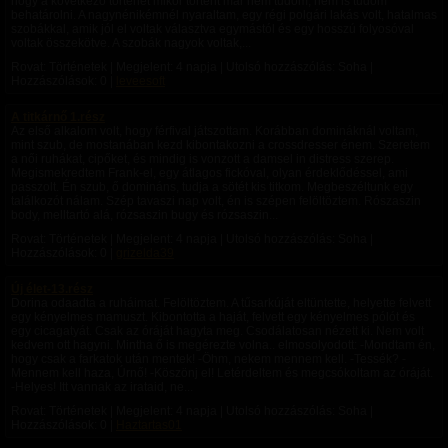
hogy a következő történet mikor történt már nem tudom, nem is tudom
behatárolni. A nagynénikémnél nyaraltam, egy régi polgári lakás volt, hatalmas
szobákkal, amik jól el voltak választva egymástól és egy hosszú folyosóval
voltak összekötve. A szobák nagyok voltak,...
Rovat: Történetek | Megjelent:
4 napja
| Utolsó hozzászólás: Soha |
Hozzászólások: 0 |
leveesoft
A titkárnő 1.rész
Az első alkalom volt, hogy férfival játszottam. Korábban domináknál voltam,
mint szub, de mostanában kezd kibontakozni a crossdresser énem. Szeretem
a női ruhákat, cipőket, és mindig is vonzott a damsel in distress szerep.
Megismekredtem Frank-el, egy átlagos fickóval, olyan érdeklődéssel, ami
passzolt. Én szub, ő domináns, tudja a sötét kis titkom. Megbeszéltunk egy
találkozót nálam. Szép tavaszi nap volt, én is szépen felöltöztem. Rószaszin
body, melltartó alá, rózsaszin bugy és rózsaszin...
Rovat: Történetek | Megjelent:
4 napja
| Utolsó hozzászólás: Soha |
Hozzászólások: 0 |
grizelda39
Új élet-13.rész
Dorina odaadta a ruháimat. Felöltöztem. A tűsarkúját eltüntette, helyette felvett
egy kényelmes mamuszt. Kibontotta a haját, felvett egy kényelmes pólót és
egy cicagatyát. Csak az óráját hagyta meg. Csodálatosan nézett ki. Nem volt
kedvem ott hagyni. Mintha ő is megérezte volna.. elmosolyodott: -Mondtam én,
hogy csak a farkatok után mentek! -Öhm, nekem mennem kell. -Tessék? -
Mennem kell haza, Úrnő! -Köszönj el! Letérdeltem és megcsókoltam az óráját.
-Helyes! Itt vannak az irataid, ne...
Rovat: Történetek | Megjelent:
4 napja
| Utolsó hozzászólás: Soha |
Hozzászólások: 0 |
Haztartas01