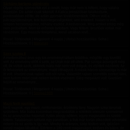
Sárkány-barlang, utánérzés
Olyan régóta szerveztük ezt a randit, hogy már nem is hittem, hogy valaha
összejön. De aztán csak sikerült. A Katica presszóban találkoztunk,
pontosabban előtte, de aztán gyorsan továbbmentünk. Otthon volt a
pálcagyűjteménye, tele különlegességekkel, ami érdekelt. Nálam is volt,
szépen becsomagolva, néhány eszköz. A kedvencek. Meg amiket eddig még
nem próbáltam. Mert túl erősnek tartottam. Vagy féltem. Ijesztőek voltak már
ránézésre. Egy masszív felépitésű, kieső utcában levő...
Rovat: Történetek | Megjelent:
4 napja
| Utolsó hozzászólás: Soha |
Hozzászólások: 0 |
Makvirag
Szex szolga 8
A medencéhez érve egy kis emelvényt láttam felállítva, mögötte egy kivetítő
volt. Az emelvény előtt 4 szék, az Urak már ott ültek. Pár szolga ácsorgott még
ott, ők voltak azok, akiknek mára már nem volt dolguk, és eljöttek nézőnek. Az
őr felvezetett az emelvényre, majd otthagyott. A másik három szexszolga is már
itt volt. Viszont csak rajtam volt női ruha. Valamiért rajtam szerették ezeket látni,
nem tudom miért csak nekem kellett viselnem. Elég megalázó volt. Gazdám
feljött az emelvényre,...
Rovat: Történetek | Megjelent:
4 napja
| Utolsó hozzászólás: Soha |
Hozzászólások: 0 |
Szolga1989
Mazó Nelli naplója1
Nelli vagyok, egy mazó, nimfomániás, érzékeny lány. Nagyon szép lánynak
születtem. Már baba koromban megcsodálták a sötétkék intenzív szemeimet
és az aranyszőke hajamat. Aztán ahogy nőttem, egyre magasabb és szebb
lettem. Tatabányán laktunk egy panelban, a fiuk már korán elkezdtek udvarolni
nekem és ez azóta is így van. Mindig is arányos, szép testem volt, igézően
vonzó magas lábakkal. Elértem a 180 centi magasságot, kedves és bájos, de