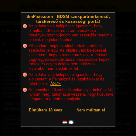
Bejelentkezés
Regisztráció
SmPixie.com - BDSM szexpartnerkereső,
társkereső és közösségi portál
BDSM Magazin
Az oldalra való belépéssel igazolom, hogy
elmúltam 18 éves és a rám vonatkozó
Szűrés erre a kategóriára: Történetek
Összes cikk
törvények szerint jogom van szexuális tartalmú
Lapok: 1/396
oldalak megtekintéséhez.
Rendezés:
Legújabb cikkek
Legtöbb komment
Utolsó komment
Elfogadom, hogy az oldal tartalma erősen
szexuális jellegű. Az oldalra való belépéssel
[1-25]
[26-50]
[51-75]
[76-100]
[101-125]
[126-150]
[151-175]
[176-200]
kijelentem, hogy a szado-mazoval, a fétissel
[201-225]
Következő »
vagy egyéb szexualitással kapcsolatos képek,
írások és egyéb dolgok nem ütköznek
Élet a Szecsőváry tanyán - 1. fejezet – Egy ember kevés
elveimbe, nem zaklatnak fel.
Az Alföld végtelen rónaságán, ahol a szél úgy kergette a port, mintha maga is
Az oldalra való belépéssel igazolom, hogy
örökké úton volna, állt egy nagy birtok. A környéken senki sem nevezte
elolvastam a Felhasználási szabályokat és
másként, csak Szecsőváry tanyának. A név nemcsak a földet jelentette, hanem
feltételeket.
ÁSZF
azt az embert is, akié volt. Szecsőváry Attila, a környék egyik legismertebb
állatorvosa, hatvan év körüli, tekintélyt parancsoló férfi volt. Aki egyszer
Amennyiben közvetlenül valamelyik belső oldalt
találkozott vele, sokáig nem felejtette el. Magas termete, nyugodt mozdulatai
nyitom meg, tudomásul veszem, hogy közvetve
és átható tekintete azt...
elfogadtam a fenti szabályokat.
Rovat: Történetek | Megjelent:
4 napja
| Utolsó hozzászólás:
1 napja
|
Hozzászólások: 4 |
Paradicsom69
Elmúltam 18 éves
Nem múltam el
Az első bukta - negyedik rész -
Magam sem hiszem el, de ezek a fantáziák a saját fejemből pattantak ki, nem
hallottam róla, nem olvastam róla, nem láttam róla videót, nem tudom ez a ma
mennyire képzelhető el, hogy amiket csináltam saját fantázia szüleménye. Az,