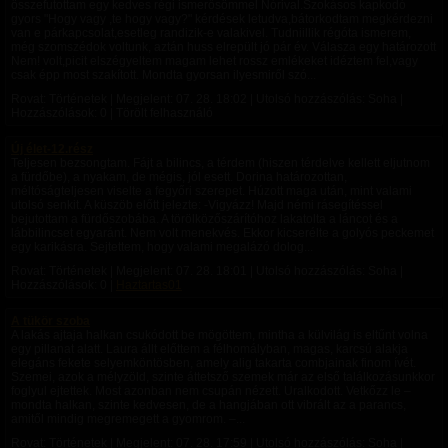
összefutottam egy kedves régi ismerősömmel Nórival.Szokásos kapkodó
gyors "Hogy vagy ,te hogy vagy?" kérdések letudva,bátorkodtam megkérdezni
van e párkapcsolat,esetleg randizik-e valakivel. Tudniillik régóta ismerem,
még szomszédok voltunk, aztán huss elrepült jó pár év. Válasza egy határozott
Nem! volt,picit elszégyeltem magam lehet rossz emlékeket idéztem fel,vagy
csak épp most szakított. Mondta gyorsan ilyesmiről szó...
Rovat: Történetek | Megjelent:
07. 28. 18:02
| Utolsó hozzászólás: Soha |
Hozzászólások: 0 | Törölt felhasználó
Új élet-12.rész
Teljesen bezsongtam. Fájt a bilincs, a térdem (hiszen térdelve kellett eljutnom
a fürdőbe), a nyakam, de mégis, jól esett. Dorina határozottan,
méltóságteljesen viselte a fegyőri szerepet. Húzott maga után, mint valami
utolsó senkit. A küszöb előtt jelezte: -Vigyázz! Majd némi rásegítéssel
bejutottam a fürdőszobába. A törölközőszárítóhoz lakatolta a láncot és a
lábbilincset egyaránt. Nem volt menekvés. Ekkor kicserélte a golyós peckemet
egy karikásra. Sejtettem, hogy valami megalázó dolog...
Rovat: Történetek | Megjelent:
07. 28. 18:01
| Utolsó hozzászólás: Soha |
Hozzászólások: 0 |
Haztartas01
A tükör szoba
A lakás ajtaja halkan csukódott be mögöttem, mintha a külvilág is eltűnt volna
egy pillanat alatt. Laura állt előttem a félhomályban, magas, karcsú alakja
elegáns fekete selyemköntösben, amely alig takarta combjainak finom ívét.
Szemei, azok a mélyzöld, szinte áttetsző szemek már az első találkozásunkkor
foglyul ejtettek. Most azonban nem csupán nézett. Uralkodott. Vetkőzz le –
mondta halkan, szinte kedvesen, de a hangjában ott vibrált az a parancs,
amitől mindig megremegett a gyomrom. –...
Rovat: Történetek | Megjelent:
07. 28. 17:59
| Utolsó hozzászólás: Soha |