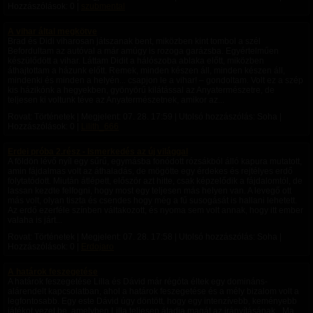
Hozzászólások: 0 |
szubmental
A vihar által megkötve
Brad és Didi viharosan játszanak bent, miközben kint tombol a szél
Befordultam az autóval a már amúgy is rozoga garázsba. Egyértelműen
készülődött a vihar. Láttam Didit a hálószoba ablaka előtt, miközben
áthajtottam a házunk előtt. Remek, minden készen áll, minden készen áll,
mindenki és minden a helyén... csapjon le a vihar! – gondoltam. Volt ez a szép
kis házikónk a hegyekben, gyönyörű kilátással az Anyatermészetre, de
teljesen ki voltunk téve az Anyatermészetnek, amikor az...
Rovat: Történetek | Megjelent:
07. 28. 17:59
| Utolsó hozzászólás: Soha |
Hozzászólások: 0 |
Lilith_666
Erdei próba 2.rész - Ismerkedés az új világgal
A földön lévő nyíl egy sűrű, egymásba fonódott rózsákból álló kapura mutatott,
amin fájdalmas volt az áthaladás, de mögötte egy érdekes és rejtélyes erdő
folytatódott. ​Miután átlépett, először azt hitte, csak képzelődik a fájdalomtól, de
lassan kezdte felfogni, hogy most egy teljesen más helyen van. A levegő ott
más volt, olyan tiszta és csendes hogy még a fű susogását is hallani lehetett.
Az erdő ezerféle színben váltakozott, és nyoma sem volt annak, hogy itt ember
valaha is járt...
Rovat: Történetek | Megjelent:
07. 28. 17:58
| Utolsó hozzászólás: Soha |
Hozzászólások: 0 |
Erdojaro
A határok feszegetése
A határok feszegetése Lilla és Dávid már régóta éltek egy domináns-
alárendelt kapcsolatban, ahol a határok feszegetése és a mély bizalom volt a
legfontosabb. Egy este Dávid úgy döntött, hogy egy intenzívebb, keményebb
játékot vezet be, amelyben Lilla teljesen átadja magát az irányításának. „Ma