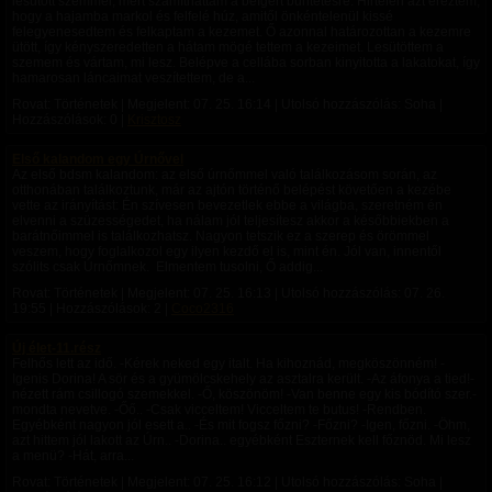
lesütött szemmel, mert számíthattam a beígért büntetésre. Hirtelen azt éreztem,
hogy a hajamba markol és felfelé húz, amitől önkéntelenül kissé
felegyenesedtem és felkaptam a kezemet. Ő azonnal határozottan a kezemre
ütött, így kényszeredetten a hátam mögé tettem a kezeimet. Lesütöttem a
szemem és vártam, mi lesz. Belépve a cellába sorban kinyitotta a lakatokat, így
hamarosan láncaimat veszítettem, de a...
Rovat: Történetek | Megjelent:
07. 25. 16:14
| Utolsó hozzászólás: Soha |
Hozzászólások: 0 |
Krisztosz
Első kalandom egy Úrnővel
Az első bdsm kalandom: az első úrnőmmel való találkozásom során, az
otthonában találkoztunk, már az ajtón történő belépést követően a kezébe
vette az irányítást: Én szívesen bevezetlek ebbe a világba, szeretném én
elvenni a szüzességedet, ha nálam jól teljesítesz akkor a későbbiekben a
barátnőimmel is találkozhatsz. Nagyon tetszik ez a szerep és örömmel
veszem, hogy foglalkozol egy ilyen kezdő el is, mint én. Jól van, innentől
szólits csak Úrnőmnek. Elmentem tusolni, Ő addig...
Rovat: Történetek | Megjelent:
07. 25. 16:13
| Utolsó hozzászólás:
07. 26.
19:55
| Hozzászólások: 2 |
Coco2316
Új élet-11.rész
Felhős lett az idő. -Kérek neked egy italt. Ha kihoznád, megköszönném! -
Igenis Dorina! A sör és a gyümölcskehely az asztalra került. -Az áfonya a tied!-
nézett rám csillogó szemekkel. -Ő, köszönöm! -Van benne egy kis bódító szer.-
mondta nevetve. -Őő.. -Csak vicceltem! Vicceltem te butus! -Rendben.
Egyébként nagyon jól esett a.. -És mit fogsz főzni? -Főzni? -Igen, főzni. -Öhm,
azt hittem jól lakott az Úrn.. -Dorina.. egyébként Eszternek kell főznöd. Mi lesz
a menü? -Hát, arra...
Rovat: Történetek | Megjelent:
07. 25. 16:12
| Utolsó hozzászólás: Soha |