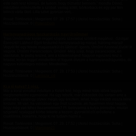
este nem lesz könnyű, de tudom, hogy bízhatsz bennem,” mondta Dávid,
miközben előkészítette a szobát: vastag kötél, bőrkorbács és egy pár fém
bilincs várta őket. Lilla szíve gyorsan vert,...
Rovat: Történetek | Megjelent:
07. 28. 17:57
| Utolsó hozzászólás: Soha |
Hozzászólások: 0 |
PotensDom
Harisnyanadrágos faszkardozás travi Úrnőmmel
Travi Úrnőm már korán reggel szigorú szavakkal szólított magához. -Szolga!
Ébresztő! Lábhoz! Éjjeli testszínű harisnyanadrág marad, hálóing marad!
Vegyél fel egy fekete magassarkút és lábhoz! -Igenis, Úrnőm! Azonnal jövök! Itt
vagyok, Úrnőm! Parancsoljon, Úrnőm! -Még szép, hogy parancsolok, én
utasítalak, te pedig teszed, ami a kötelességed! Nagyon egyszerű lesz a
feladat, korán reggel mindketten el fogunk élvezni a harisnyanadrágunkba, de
nagyon különleges módon. Mindketten...
Rovat: Történetek | Megjelent:
07. 28. 17:53
| Utolsó hozzászólás: Soha |
Hozzászólások: 0 |
Larissza_cd
Ki a jó kutya? 1 rész.
Már a korai vonattal indultam a Keleti felé, hogy minél több időnk legyen
megismerkedni egymással. Ha úgy tetszik, már évtizedek óta vártam erre a
pillanatra, valahogy olykor mégis úgy éreztem, lehet, hogy inkább vissza kéne
fordulni. Mi van, ha valójában egy őrült szadista, aki figyelmen kívül hagyja,
hogy még van kihez hazamennem? Pl. belevarrna a kutya jelmezbe, miután
szigetelő szalaggal körbe tekerte a kezem, gyorskötözőt erősítene a
csuklómra, bokámra, hogy ki ne tudjam húzni a...
Rovat: Történetek | Megjelent:
07. 28. 17:52
| Utolsó hozzászólás: Soha |
Hozzászólások: 0 |
Marcipan21