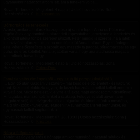
ugyanakkor határozott arcom lett, ám a fenekem volt a...
Rovat: Történetek | Megjelent:
4 napja
| Utolsó hozzászólás: Soha |
Hozzászólások: 0 |
hurkasandras
Bőrkorbács és fenekelés
Azeste, amikor a határok feszegetése új szintre lépett Anna és Péter már
régóta éltek egy domináns-alárendelt kapcsolatban, amelyben a fenekelés és
a kontroll játéka fontos szerepet játszott. Péter mindig is szerette, ha a játék
intenzív és határozott, de soha nem lépte túl Anna határait. Egy különleges
este Péter előkészítette a szobát: egy masszív fa paddal, bőrkorbáccsal és egy
puha, de erős kötéllel. Anna izgatottan várta, hogy újra átadhassa magát a
kontrollnak, tudva, hogy...
Rovat: Történetek | Megjelent:
4 napja
| Utolsó hozzászólás: Soha |
Hozzászólások: 0 |
PotensDom
Fantázia valós élményekből – egy szub fiú perspektívájából 3.
… Egy idő után Gazdám visszatért – már késő délelőtt lehetett - és kaptunk
enni. Kezeimet eloldozta ugyan, de kezek használata nélkül kellett ennem a
kutyatálból. Mikor befejeztük, elvitte a tálakat, majd eloldozott mindkettőnket.
Mi tagadás, már szorított minket a szükség. Felügyelet alatt ugyan (ami
megalázó volt), de elvégezhettük a dolgunkat és kimehettünk a mosdóba,
majd ránkszólt: - “Gyerünk, lefürdeni!” A zuhanyzóba terelt bennünket, és
egymásnak kellett segítenünk a...
Rovat: Történetek | Megjelent:
07. 28. 18:03
| Utolsó hozzászólás: Soha |
Hozzászólások: 0 |
Krisztosz
Nóra a felfedező part I.
Történt ez úgy egy erős 8 hónapja amikor munkából hazafelé sétálok és