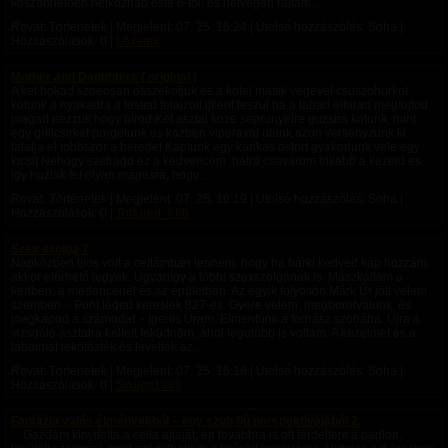
köszönhetően hétköznap este 6-tól, és hétvégén rajtam...
Rovat: Történetek | Megjelent:
07. 25. 16:24
| Utolsó hozzászólás: Soha |
Hozzászólások: 0 |
Lexalex
Mother and Daughters ( original )
A ket bokad szoeosan osszekotjuk es a kotel masik vegevel csuszohurkot
kotunk a nyakadra a tested felajzott ijkent feszul ha a labad elfarad megfojtod
magad nezzuk hogy birod Ket asztal koze seprunyelre guzsba kotunk, mint
egy grillcsirket porgetunk es kozben viperaval utunk azon versenyzunk ki
talalja el tobbszor a heredet Kaptunk egy karikas ostort gyakorlunk vele egy
kicsit Nehogy szetragd ez a kedvencem ,hatra csavarom inkabb a kezeid es
igy huzlak fel olyan magasra, hogy...
Rovat: Történetek | Megjelent:
07. 25. 16:19
| Utolsó hozzászólás: Soha |
Hozzászólások: 0 |
Tortured_666
Szex szolga 7
Napközben tilos volt a cellámban lennem, hogy ha bárki kedved kap hozzám,
akkor elérhető legyek. Ugyanígy a többi szexszolgának is. Mászkáltam a
kertben, a medencenél és az épületben. Az egyik folyosón Márk Úr jött velem
szemben. - Pont téged kereslek 827-es. Gyere velem, megborotválunk, és
megkapod a számodat. - Igenis Uram. Elmentünk a fodrász szobába. Újra a
vizsgáló asztalra kellett feküdnöm, ahol legutóbb is voltam. A kezeimet és a
lábaimat lekötözték és levették az...
Rovat: Történetek | Megjelent:
07. 25. 16:18
| Utolsó hozzászólás: Soha |
Hozzászólások: 0 |
Szolga1989
Fantázia valós élményekből – egy szub fiú perspektívájából 2.
... Gazdám kinyitotta a cella ajtaját; én továbbra is ott térdeltem a padlón,