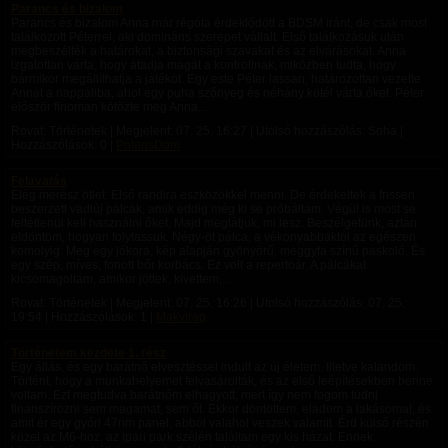
Parancs és bizalom
Parancs és bizalom Anna már régóta érdeklődött a BDSM iránt, de csak most
találkozott Péterrel, aki domináns szerepet vállalt. Első találkozásuk után
megbeszélték a határokat, a biztonsági szavakat és az elvárásokat. Anna
izgatottan várta, hogy átadja magát a kontrollnak, miközben tudta, hogy
bármikor megállíthatja a játékot. Egy este Péter lassan, határozottan vezette
Annát a nappaliba, ahol egy puha szőnyeg és néhány kötél várta őket. Péter
először finoman kötözte meg Anna...
Rovat: Történetek | Megjelent:
07. 25. 16:27
| Utolsó hozzászólás: Soha |
Hozzászólások: 0 |
PotensDom
Felavatás
Elég merész ötlet. Első randira eszközökkel menni. De érdekeltek a frissen
beszerzett vadiúj pálcák, amik eddig még ki se próbáltam. Végül is most se
feltétlenül kell használni őket. Majd meglátjuk, mi lesz. Beszélgetünk, aztán
eldöntöm, hogyan folytassuk. Négy-öt pálca, a vékonyabbaktól az egészen
komolyig. Meg egy jókora, kép alapján gyönyörű, meggyfa színű paskoló. És
egy szép, míves, fonott bőr korbács. Ez volt a repertoár. A pálcákat
kicsomagoltam, amikor jöttek, kivettem,...
Rovat: Történetek | Megjelent:
07. 25. 16:26
| Utolsó hozzászólás:
07. 25.
19:54
| Hozzászólások: 1 |
Makvirag
Történetem kezdete 1. rész
Egy állás, és egy barátnő elvesztéssel indult az új életem. Illetve kalandom.
Történt, hogy a munkahelyemet felvásárolták, és az első leépítésekben benne
voltam. Ezt megtudva barátnőm elhagyott, mert így nem fogom tudni
finanszírozni sem magamat, sem őt. Ekkor döntöttem, eladom a lakásomat, és
amit ér egy győri 47nm panel, abból valahol veszek valamit. Érd külső részén
közel az M6-hoz, az ipari park szélén találtam egy kis házat. Ennek