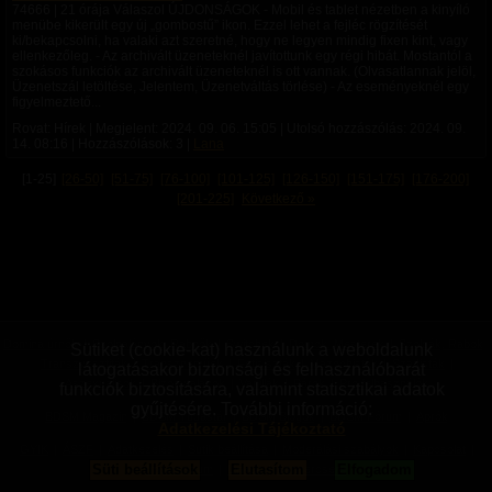
74666 | 21 órája Válaszol ÚJDONSÁGOK - Mobil és tablet nézetben a kinyíló
menübe kikerült egy új „gombostű” ikon. Ezzel lehet a fejléc rögzítését
ki/bekapcsolni, ha valaki azt szeretné, hogy ne legyen mindig fixen kint, vagy
ellenkezőleg. - Az archivált üzeneteknél javítottunk egy régi hibát. Mostantól a
szokásos funkciók az archivált üzeneteknél is ott vannak. (Olvasatlannak jelöl,
Üzenetszál letöltése, Jelentem, Üzenetváltás törlése) - Az eseményeknél egy
figyelmeztető...
Rovat: Hírek | Megjelent:
2024. 09. 06. 15:05
| Utolsó hozzászólás:
2024. 09.
14. 08:16
| Hozzászólások: 3 |
Lana
[1-25]
[26-50]
[51-75]
[76-100]
[101-125]
[126-150]
[151-175]
[176-200]
[201-225]
Következő »
Domina úrnők
|
Szolgalányok, Rabnők
|
Switchek
|
Domok, Mesterek
|
Szolgák, Rabok
|
Sütiket (cookie-kat) használunk a weboldalunk
Transzvesztiták
|
Transzneműek
|
Fetisiszták
|
Mazochisták
|
Szadisták
|
látogatásakor biztonsági és felhasználóbarát
Aszexuálisok
|
Bizonytalanok
|
Vanillák
|
Párok
|
Pro felhasználók
funkciók biztosítására, valamint statisztikai adatok
gyűjtésére. További információ:
BDSM Magazin
|
BDSM Tudástár
|
BDSM Blogok
|
BDSM Fórum
|
Aprók
Adatkezelési Tájékoztató
GYIK
|
ÁSZF
|
Adatkezelés
|
Sütik beállítása
|
Moderálási szabályok
|
Kapcsolat
|
Süti beállítások
Elutasítom
Elfogadom
Impresszum
|
Linkek
|
Bannercsere