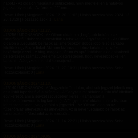
napot.) - Az oldalon megújult a sütikezelés, hogy megfeleljen a hatályos
jogszabályoknak. - Az "érdekel" / "nem...
Rovat: Hírek | Megjelent:
2024. 12. 20. 11:02
| Utolsó hozzászólás:
2024. 12.
20. 13:28
| Hozzászólások: 1 |
Lana
ÚJDONSÁGOK 2024.11.27.
#75256 ÚJDONSÁGOK - Az Otthon oldalon a „Legújabb beírások az
ismerősöktől” dobozba visszatettük a tetszikelt bejegyzéseket is. - Az Otthon
oldalon a „Legújabb beírások az ismerősöktől” doboz jobb felső sarkába
kitettünk egy Bezár linket. Aki nem kíváncsi a doboz tartalmára, az fixen
bezárhatja ezzel. - A blog, magazin, fórum és apró listákban az oldalankénti
bejegyzések számát 50-re emeltük egységesen, hogy kevesebbet kelljen
lapozni. - A Jegyzeteim oldal keresőjével...
Rovat: Hírek | Megjelent:
2024. 11. 27. 10:31
| Utolsó hozzászólás: Soha |
Hozzászólások: 0 |
Lana
ÚJDONSÁGOK 2024.11.13.
#75140 ÚJDONSÁGOK - A "Jegyzeteim" oldalon, ahol sok jegyzet jelenik meg,
ott a listát lapozhatóvá alakítottuk. - A "Jegyzeteim" oldalon a lista fölé kitettünk
egy keresőt, ami a jegyzet szövegében keres. (Hamarosan a
felhasználónévnem is fog keresni.) - A "Jegyzeteim" oldalon már a listában
lehet szerkeszteni, vagy törölni a jegyzetet. - Az "Otthon" oldalon az
"Üzenőfalat" átterveztük és átneveztük. Az új neve "Legújabb beírások az
ismerősöktől". Mostantól az ismerősök...
Rovat: Hírek | Megjelent:
2024. 11. 14. 22:21
| Utolsó hozzászólás: Soha |
Hozzászólások: 0 |
Lana
ÚJDONSÁGOK 2024.09.05.