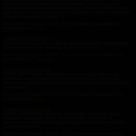
felhasználót letiltasz, a tiltás csak 24 óra elteltével oldható fel. Ugyanez
érvényes visszafelé is: ha feloldod a tiltást, újra letiltani az adott felhasználót
csak 24 óra múlva lehet. Kérjük, hogy a tiltás funkciót mindenki körültekintően
és saját felelősségére használja!
Rovat: Hírek | Megjelent:
2025. 07. 22. 20:06
| Utolsó hozzászólás: Soha |
Hozzászólások: 0 |
Lana
ÚJDONSÁGOK 2025.07.08.
Az adatlapokon mostantól az alábbi új kapcsolati adatokat is megadhatjátok:
Telegram, Signal, GTalk, WhatsApp, Teams, TikTok, X.com.
Rovat: Hírek | Megjelent:
2025. 07. 11. 12:26
| Utolsó hozzászólás: Soha |
Hozzászólások: 0 |
Pixieowner
ÚJDONSÁGOK 2025.06.12.
#76776 ÚJDONSÁGOK - Amennyiben egy felhasználó jelentkezik egy
eseményre, és az esemény szervezője később letiltja őt, a felhasználó
jelentkezése automatikusan törlésre kerül az eseményről, melyről e-mail-ben
értesítést kap.
Rovat: Hírek | Megjelent:
2025. 06. 13. 13:17
| Utolsó hozzászólás: Soha |
Hozzászólások: 0 |
Lana
ÚJDONSÁGOK 2025.05.29.
#76698 ÚJDONSÁGOK - Az "Aprók" menüpontban bevezettünk egy új
kategóriát “Transz keres" néven, amibe kizárólag transzvesztita és
transzszexuális felhasználók írhatnak. A keresésnél viszont mindenki eléri
ezeket a hirdetéseket.
Rovat: Hírek | Megjelent:
2025. 05. 30. 12:03
| Utolsó hozzászólás: Soha |