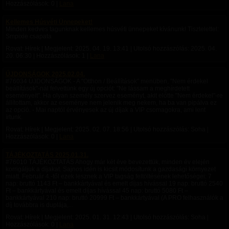
Hozzászólások: 0 |
Lana
Kellemes Húsvéti Ünnepeket!
Minden kedves tagunknak kellemes húsvéti ünnepeket kívánunk! Tisztelettel:
Smpixie csapata
Rovat: Hírek | Megjelent:
2025. 04. 19. 13:41
| Utolsó hozzászólás:
2025. 04.
20. 06:30
| Hozzászólások: 1 |
Lana
ÚJDONSÁGOK 2025.02.04.
#76034 ÚJDONSÁGOK - A "Otthon / Beállítások" menüben, "Nem érdekel
beállítások"-nál felvettünk egy új opciót: "Ne lássam a meghírdetett
eseményeit". Ha olyan személy szervez eseményt, akit előtte "Nem érdekel"-re
állítottam, akkor az eseménye nem jelenik meg nekem, ha ba van pipálva ez
az opció. - Mai naptól érvényesek az új díjak a VIP csomagokra, ami lent
írtunk.
Rovat: Hírek | Megjelent:
2025. 02. 07. 18:56
| Utolsó hozzászólás: Soha |
Hozzászólások: 0 |
Lana
TÁJÉKOZTATÁS 2025.01.31.
#76010 TÁJÉKOZTATÁS Ahogy már két éve bevezettük, minden év elején
korrigáljuk a díjakat. Sajnos idén is kicsit módosítunk a gazdasági környezet
miatt. Február 4.-től ezek lesznek a VIP tagság feltöltésének lehetőségei: 7
nap: bruttó 1143 Ft – bankkártyával és emelt díjas hívással 19 nap: bruttó 2540
Ft – bankkártyával és emelt díjas hívással 45 nap: bruttó 5080 Ft –
bankkártyával 210 nap: bruttó 20999 Ft – bankkártyával (A PRO felhasználók a
díj továbbra is duplája,...
Rovat: Hírek | Megjelent:
2025. 01. 31. 12:43
| Utolsó hozzászólás: Soha |
Hozzászólások: 0 |
Lana