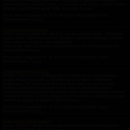
beállított szűrők alapján jelenik meg, nem pedig az adatlapon megadott
„Keresett partner” beállítás szerint. - A módosítás nem érinti az „Otthon” oldalon
található „Legutóbbi látogatók” listát. Tisztelettel: Barbara
Rovat: Hírek | Megjelent:
04. 29. 12:48
| Utolsó hozzászólás: Soha |
Hozzászólások: 0 |
Lana
ÚJDONSÁGOK 2026.04.08.
#79076 ÚJDONSÁGOK Elérhető az új „Pro felhasználók” oldal: - A Főoldalon,
a „Nézz körül a BDSM társkeresőn” blokkban, valamint a láblécben található
linken keresztül érhető el. - Közvetlenül itt is
megnyitható: https://hu.smpixie.com/pro-kereses - Az oldal kizárólag a Pro
felhasználókat listázza.
Rovat: Hírek | Megjelent:
04. 10. 22:45
| Utolsó hozzászólás: Soha |
Hozzászólások: 0 |
Lana
ÚJDONSÁGOK 2026.03.31.
#79030 ÚJDONSÁG: 1. Érzékeny tartalmú képek jelölése A közvélemény
kutatás alapján bevezetjük az "Érzékeny tartalmú képek" elrejtésének
lehetőségé a VIP felhasználók számára. Azaz mindenki magának tudja
beállítani. A feltöltési lehetőségben nincs változás. Mostantól minden
felhasználó meg tudja jelölni képfeltöltés során, ha a feltöltött képen érzékeny
tartalom található-e. Érzékeny tartalomnak minősülnek a közvélemény-kutatás
eredménye alapján az alábbiak: férfi nemi szerv,...
Rovat: Hírek | Megjelent:
04. 10. 22:45
| Utolsó hozzászólás: Soha |
Hozzászólások: 0 |
Lana
Kellemes húsvéti ünnepeket!
Kedves Mindenki! Minden kedves tagunknak kellemes húsvéti ünnepeket
kívánunk! Tisztelettel: Smpixie csapata