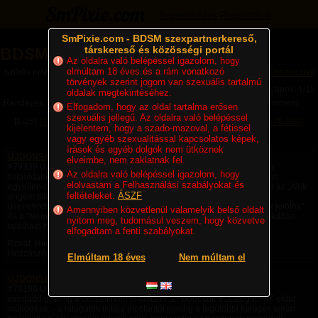
Bejelentkezés
Regisztráció
SmPixie.com - BDSM szexpartnerkereső,
társkereső és közösségi portál
BDSM Magazin
Az oldalra való belépéssel igazolom, hogy
elmúltam 18 éves és a rám vonatkozó
Szűrés erre a kategóriára: Hírek
Összes cikk
törvények szerint jogom van szexuális tartalmú
Lapok: 1/11
oldalak megtekintéséhez.
Rendezés:
Legújabb cikkek
Legtöbb komment
Utolsó komment
Elfogadom, hogy az oldal tartalma erősen
szexuális jellegű. Az oldalra való belépéssel
[1-25]
[26-50]
[51-75]
[76-100]
[101-125]
[126-150]
[151-175]
[176-200]
kijelentem, hogy a szado-mazoval, a fétissel
[201-225]
Következő »
vagy egyéb szexualitással kapcsolatos képek,
írások és egyéb dolgok nem ütköznek
ÚJDONSÁGOK 2026.05.26.
elveimbe, nem zaklatnak fel.
#79339 ÚJDONSÁGOK: 1. Javítottuk a listák mobilos megjelenését: a
Az oldalra való belépéssel igazolom, hogy
listaoldalakon az adatlapok mostantól 2 oszlopban jelennek meg, nem
elolvastam a Felhasználási szabályokat és
egyetlen oszlopban. 2. Ha letiltasz egy tagot, és ő is letilt téged, akkor az „Akik
feltételeket.
ÁSZF
engem tiltottak” listában az ő adatlapja piros keretet kap. 3. A privát
üzenetekből mostantól közvetlenül elérhető a "Tiltás", a "Kedvencnek jelölés"
Amennyiben közvetlenül valamelyik belső oldalt
és a "Nem érdekel" funkció is. Ehhez kattints az üzenet jobb felső sarkában
nyitom meg, tudomásul veszem, hogy közvetve
található hárompontos ikonra.
elfogadtam a fenti szabályokat.
Rovat: Hírek | Megjelent:
05. 27. 14:40
| Utolsó hozzászólás: Soha |
Hozzászólások: 0 |
Lana
Elmúltam 18 éves
Nem múltam el
ÚJDONSÁGOK 2026.04.28.
#79196 ÚJDONSÁGOK: 1. Új funkció: - A küldött flört visszavonható
mindaddig, amíg a címzett nem olvasta el. 2. Módosult a „Látogatóim” oldal
működése: - a látogatók listája mostantól mindig a legutóbbi keresés során