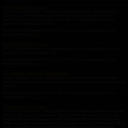
ÚJDONSÁGOK 2025.01.22.
#75940 ÚJDONSÁGOK - A listákban a listaképek mellett a "Nem érdekel /
Érdekel" és a "Tiltás" ikon csak belépett felhasználóknak jelenik meg. Itt
javítottuk az egymásra csúszást is, ahol volt. - Az Érdeklődési körök közé
bekerült a "Kerékpározás" opció.
Rovat: Hírek | Megjelent:
2025. 01. 22. 10:24
| Utolsó hozzászólás: Soha |
Hozzászólások: 0 |
Lana
ÚJDONSÁGOK 2025.01.09.
#75773 ÚJDONSÁGOK - Az Érdeklődési körök közé új szabadidő opciókat
vettünk fel: Futás, Kirándulás, Séta.
Rovat: Hírek | Megjelent:
2025. 01. 11. 18:27
| Utolsó hozzászólás: Soha |
Hozzászólások: 0 |
Lana
KELLEMES KARÁCSONYI ÜNNEPEKET!
Kedves Mindenki! Boldog, Békés Karácsonyi Ünnepeket kívánunk minden
kedves tagunknak! Köszönjük, hogy tagjaink vagytok! Tisztelettel: Smpixie.com
csapata
Rovat: Hírek | Megjelent:
2024. 12. 24. 11:45
| Utolsó hozzászólás: Soha |
Hozzászólások: 0 |
Lana
ÚJDONSÁGOK 2024.12.19.
#75495 ÚJDONSÁGOK: - KARÁCSONY: Idén is mindenki, aki Karácsony alatt
belép, 3 VIP napot kap ajándékba. Ezzel is szeretnénk megköszönni, hogy
használjátok az oldalt, és egész évben itt voltatok. (Idén először nem kézzel
állítjuk ezt, hanem automatikus lesz. Ezért sajnos hiba még lehet benne. Ha ez
lenne, akkor előre is elnézést és gyorsan javítjuk, és utólag adunk majd