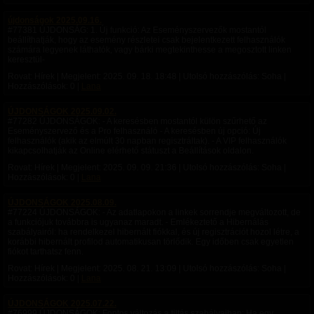
újdonságok 2025.09.16.
#77381 ÚJDONSÁG: 1. Új funkció: Az Eseményszervezők mostantól
beállíthatják, hogy az esemény részletei csak bejelentkezett felhasználók
számára legyenek láthatók, vagy bárki megtekinthesse a megosztott linken
keresztül-
Rovat: Hírek | Megjelent:
2025. 09. 18. 18:48
| Utolsó hozzászólás: Soha |
Hozzászólások: 0 |
Lana
ÚJDONSÁGOK 2025.09.02.
#77282 ÚJDONSÁGOK: - A keresésben mostantól külön szűrhető az
Eseményszervező és a Pro felhasználó - A keresésben új opció: Új
felhasználók (akik az elmúlt 30 napban regisztráltak). - A VIP felhasználók
kikapcsolhatják az Online elérhető státuszt a Beállítások oldalon.
Rovat: Hírek | Megjelent:
2025. 09. 09. 21:36
| Utolsó hozzászólás: Soha |
Hozzászólások: 0 |
Lana
ÚJDONSÁGOK 2025.08.09.
#77224 ÚJDONSÁGOK: - Az adatlapokon a linkek sorrendje megváltozott, de
a funkciójuk továbbra is ugyanaz maradt. - Emlékeztető a Hibernálás
szabályairól: ha rendelkezel hibernált fiókkal, és új regisztrációt hozol létre, a
korábbi hibernált profilod automatikusan törlődik. Egy időben csak egyetlen
fiókot tarthatsz fenn.
Rovat: Hírek | Megjelent:
2025. 08. 21. 13:09
| Utolsó hozzászólás: Soha |
Hozzászólások: 0 |
Lana
ÚJDONSÁGOK 2025.07.22.
#76999 ÚJDONSÁGOK: Fontos változás a tiltás szabályaiban: Ha egy