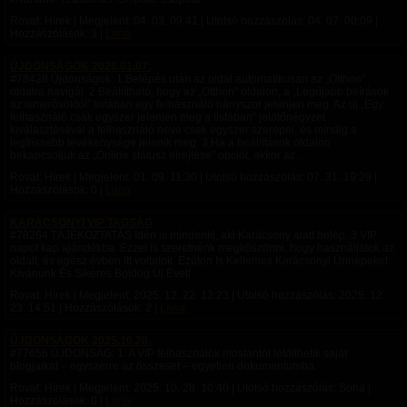
Rovat: Hírek | Megjelent:
04. 03. 09:41
| Utolsó hozzászólás:
04. 07. 00:09
|
Hozzászólások: 3 |
Lana
ÚJDONSÁGOK 2026.01.07.
#78428 Újdonságok: 1.Belépés után az oldal automatikusan az „Otthon”
oldalra navigál. 2.Beállítható, hogy az „Otthon” oldalon, a „Legújabb beírások
az ismerősöktől” listában egy felhasználó hányszor jelenjen meg. Az új „Egy
felhasználó csak egyszer jelenjen meg a listában” jelölőnégyzet
kiválasztásával a felhasználó neve csak egyszer szerepel, és mindig a
legfrissebb tevékenysége jelenik meg. 3.Ha a beállítások oldalon
bekapcsoljuk az „Online státusz elrejtése” opciót, akkor az...
Rovat: Hírek | Megjelent:
01. 09. 11:30
| Utolsó hozzászólás:
07. 31. 19:29
|
Hozzászólások: 0 |
Lana
KARÁCSONYI VIP TAGSÁG
#78264 TÁJÉKOZTATÁS Idén is mindenki, aki Karácsony alatt belép, 3 VIP
napot kap ajándékba. Ezzel is szeretnénk megköszönni, hogy használjátok az
oldalt, és egész évben itt voltatok. Ezúton Is Kellemes Karácsonyi Ünnepeket
Kívánunk És Sikeres Boldog Új Évet!
Rovat: Hírek | Megjelent:
2025. 12. 22. 13:23
| Utolsó hozzászólás:
2025. 12.
23. 14:51
| Hozzászólások: 2 |
Lana
ÚJDONSÁGOK 2025.10.28.
#77656 ÚJDONSÁG: 1. A VIP felhasználók mostantól letölthetik saját
blogjaikat – egyszerre az összeset – egyetlen dokumentumba.
Rovat: Hírek | Megjelent:
2025. 10. 28. 10:40
| Utolsó hozzászólás: Soha |
Hozzászólások: 0 |
Lana