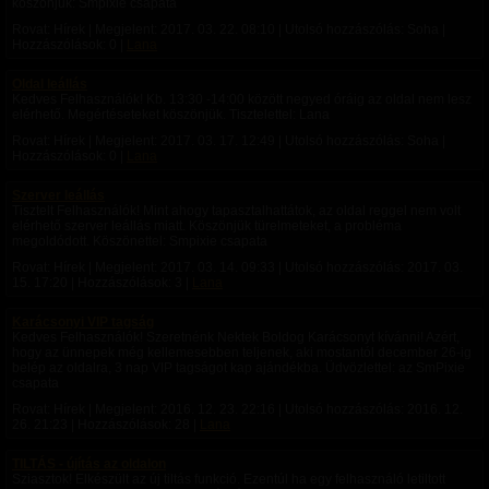
köszönjük: Smpixie csapata
Rovat: Hírek | Megjelent:
2017. 03. 22. 08:10
| Utolsó hozzászólás: Soha |
Hozzászólások: 0 |
Lana
Oldal leállás
Kedves Felhasználók! Kb. 13:30 -14:00 között negyed óráig az oldal nem lesz
elérhető. Megértéseteket köszönjük. Tisztelettel: Lana
Rovat: Hírek | Megjelent:
2017. 03. 17. 12:49
| Utolsó hozzászólás: Soha |
Hozzászólások: 0 |
Lana
Szerver leállás
Tisztelt Felhasználók! Mint ahogy tapasztalhattátok, az oldal reggel nem volt
elérhető szerver leállás miatt. Köszönjük türelmeteket, a probléma
megoldódott. Köszönettel: Smpixie csapata
Rovat: Hírek | Megjelent:
2017. 03. 14. 09:33
| Utolsó hozzászólás:
2017. 03.
15. 17:20
| Hozzászólások: 3 |
Lana
Karácsonyi VIP tagság
Kedves Felhasználók! Szeretnénk Nektek Boldog Karácsonyt kívánni! Azért,
hogy az ünnepek még kellemesebben teljenek, aki mostantól december 26-ig
belép az oldalra, 3 nap VIP tagságot kap ajándékba. Üdvözlettel: az SmPixie
csapata
Rovat: Hírek | Megjelent:
2016. 12. 23. 22:16
| Utolsó hozzászólás:
2016. 12.
26. 21:23
| Hozzászólások: 28 |
Lana
TILTÁS - újítás az oldalon
Sziasztok! Elkészült az új tiltás funkció. Ezentúl ha egy felhasználó letiltott