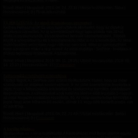
megégett és felszabadít, a hitem...
Rovat: Hírek | Megjelent:
2016. 09. 24. 22:11
| Utolsó hozzászólás: Soha |
Hozzászólások: 0 | Törölt felhasználó
TÁJÉKOZTATÁS: Az oldalt új tulajdonos üzemelteti
Kedves Felhasználók! Ez úton tájékoztatunk Mindenkit, hogy az oldalt új
tulajdonos üzemelteti. Az új üzemeltetőnek nagy tapasztalata van 18+os
erotikus partnerkeresők, és szexpartner keresők üzemeltetésben. Többek
között a szexpartner.hu és a rosszlanyok.hu oldal is mi üzemeltetjük. Az oldal
működésében semmilyen nagy változás nem lesz. Mind az adminisztrátor,
mind a program motor a régi marad. Az oldal alapítója - SmPixie - továbbra is
örökös tagsággal rendelkezik. A tulajdonost...
Rovat: Hírek | Megjelent:
2016. 09. 11. 16:35
| Utolsó hozzászólás:
2016. 09.
16. 23:03
| Hozzászólások: 15 |
Pixieowner
Felhasználási feltételek módosítása
Tisztelt Tagok, Az SmPixie.com ezúton tájékoztatunk Titeket, hogy az oldal
szabályzata az alábbiak szerint változik: 9. Az oldal üzemeltetője fenntartja a
jogot, hogy a felhasználási feltételeket és szabályokat bármikor, önkéntesen
megváltoztassa. A változásokat azok hatályba lépése előtt legalább 5 nappal
az oldal Magazin rovatában közzéteszi. 96. Az oldal üzemeltetője fenntartja a
jogot, hogy azon felhasználó esetén, akinek 10, vagy több büntető pontja, van
az adott tag...
Rovat: Hírek | Megjelent:
2016. 06. 22. 21:49
| Utolsó hozzászólás: Soha |
Hozzászólások: 0 |
Pixieowner
A karóba húzás....
Mostanában ez a téma foglalkoztat. A karóbahúzás,mint Bdsm játékok egyike.
A külnböző eszközökkel való análisan vagy vaginálisan való behatolás,