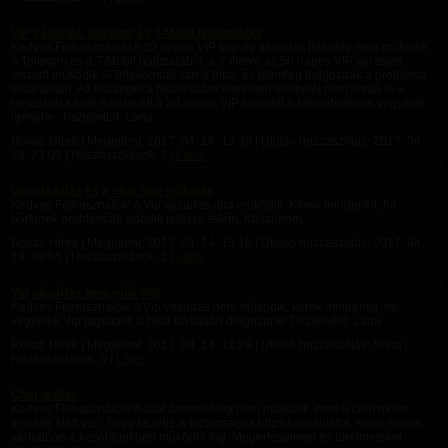
VIP vásárlás Telekom és T-Mobil hálózatából
Kedves Felhasználók! A 20 napos VIP tagság vásárlás jelenleg nem működik
a Telekom és a T-Mobil hálózatából, a 7 illetve az 50 napos VIP váráslás
viszont működik. A Telekomnál van a hiba, és jelenleg dolgoznak a probléma
elhárításán. Az összeget a hibás szám esetében senkinél nem vonja le a
rendszer! Kérek mindenkit a 20 napos VIP funkciót a későbbiekben vegyétek
igénybe. Tisztelettel: Lana
Rovat: Hírek | Megjelent:
2017. 04. 18. 13:38
| Utolsó hozzászólás:
2017. 04.
18. 23:09
| Hozzászólások: 2 |
Lana
Vip vásárlás és a chat újra működik
Kedves Felhasználók! A Vip vásárlás újra működik. Kérek mindenkit, ha
bárkinek problémája adódik jelezze felém. Köszönöm.
Rovat: Hírek | Megjelent:
2017. 04. 14. 13:16
| Utolsó hozzászólás:
2017. 04.
18. 09:55
| Hozzászólások: 2 |
Lana
Vip vásárlás nem működik
Kedves Felhasználók! A Vip vásárlás nem működik, kérek mindenkit, ne
vegyetek Vip tagságot, a hiba javításán dolgozunk! Tisztelettel: Lana
Rovat: Hírek | Megjelent:
2017. 04. 14. 12:28
| Utolsó hozzászólás: Soha |
Hozzászólások: 0 |
Lana
Chat leállás
Kedves Felhasználók! A chat átmenetileg nem működik, mert a chat motor
frissítés alatt van, hogy kezelje a biztonságos https kapcsolatot. A mai napon
várhatóan a későbbiekben működni fog. Megértéseteket és türelmeteket