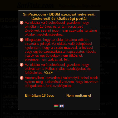
Bejelentkezés
Regisztráció
SmPixie.com - BDSM szexpartnerkereső,
társkereső és közösségi portál
BDSM Magazin (5/11)
Az oldalra való belépéssel igazolom, hogy
elmúltam 18 éves és a rám vonatkozó
Szűrés erre a kategóriára: Hírek
Összes cikk
törvények szerint jogom van szexuális tartalmú
Lapok: 5/11
oldalak megtekintéséhez.
Rendezés:
Legújabb cikkek
Legtöbb komment
Utolsó komment
Elfogadom, hogy az oldal tartalma erősen
szexuális jellegű. Az oldalra való belépéssel
« Előző
[1-25]
[26-50]
[51-75]
[76-100]
[101-125]
[126-150]
[151-175]
[176-
kijelentem, hogy a szado-mazoval, a fétissel
200]
[201-225]
Következő »
vagy egyéb szexualitással kapcsolatos képek,
írások és egyéb dolgok nem ütköznek
ORSZÁGOS MOBILVÁSÁRLÁSI PROBLÉMA
elveimbe, nem zaklatnak fel.
Kedves Felhasználók! A magyarországi autópálya matrica vásárláson és mobil
Az oldalra való belépéssel igazolom, hogy
parkoláson kívül a mobilvásárlási rendszer jelentős része leállt. Tehát
elolvastam a Felhasználási szabályokat és
országos problémáról van szó. Kérek mindenkit smsben ne vegyen vip
feltételeket.
ÁSZF
tagságot! Bankkártyával vásároljatok egyelőre! Amint megoldódik a helyzet
kiírom! Lana
Amennyiben közvetlenül valamelyik belső oldalt
nyitom meg, tudomásul veszem, hogy közvetve
Rovat: Hírek | Megjelent:
2017. 11. 04. 13:23
| Utolsó hozzászólás:
2018. 10.
elfogadtam a fenti szabályokat.
18. 12:11
| Hozzászólások: 1 |
Lana
Elmúltam 18 éves
Nem múltam el
TÁJÉKOZTATÁS változásokról a fórumban
Kedves Mindenki! Tájékoztatás olvasható változásokról a fórumban:
https://hu.smpixie.com/bdsm-forumok/756-ujdonsagok-otletek-velemenyek A
#38945 hozzászólásban. Tisztelettel, smpixie.com
Rovat: Hírek | Megjelent:
2017. 04. 28. 10:09
| Utolsó hozzászólás: Soha |
Hozzászólások: 0 |
Lana