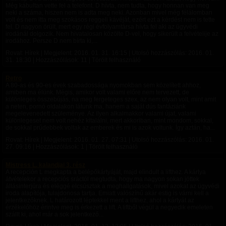
Még kábultan vette fel a telefont. D hívta, nem tudta, hogy honnan van meg
neki a száma, hiszen nem is adta meg neki. Azonban mivel még félálomban
volt és nem itta meg szokásos reggeli kávéját, ezért ezt a kérdést nem is tette
fel. D nagyon örült, mert egy régi évfolyamtársa hívta fel aki az ügyvédi
irodánál dolgozik. Nem hivatalosan közölte D-vel, hogy sikerült a felvételije az
irodához. Persze D nem bírta ki,...
Rovat: Hírek | Megjelent:
2016. 01. 31. 16:15
| Utolsó hozzászólás:
2016. 01.
31. 18:30
| Hozzászólások: 11 | Törölt felhasználó
Retro
A 80-as és 90-es évek szabadossága nyomokban sem közelített ahhoz,
amiben ma élünk. Mégis, amikor volt valami előre nem tervezett, de
különleges összebújás, na meg fergeteges szex, az nem olyan volt, mint amit
a neten, pornó oldalakon látunk ma, hanem a saját dús fantáziánk
megelevenedett szüleménye. Az ilyen alkalmakkor valami újat, valami
különlegeset nem volt nehéz kitalálni, mert akkoriban, mint mondom, sokkal,
de sokkal prűdebbek voltak az emberek és mi is azok voltunk. Így aztán, ha...
Rovat: Hírek | Megjelent:
2016. 01. 27. 07:31
| Utolsó hozzászólás:
2016. 01.
27. 09:16
| Hozzászólások: 1 | Törölt felhasználó
Mistress L. kalandjai 3. rész
A recepción L megkapta a belépőkártyáját, majd elindult a lifthez. A kártya
átvételekor a recepciós sráctól megtudta, hogy ma nagyon sokan jöttek
állásinterjúra és eléggé elcsúsztak a meghallgatások, mivel azokat az ügyvédi
iroda alapítója, tulajdonosa tartja. Emiatt valószínű akár estig is várni kell a
jelentkezőknek. L határozott léptekkel ment a lifthez, ahol a kártyát az
érzékelőhöz érintve meg is érkezett a lift. A liftből végül a negyedik emeleten
szállt ki, ahol már a sok jelentkező...