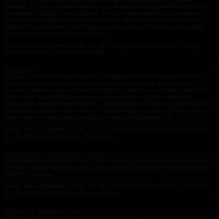
tágítása. És ilyen pózban tartására. Az erre alkalmas tárgyak előkészítése és
használta. Kezdjük az elkészítéssel. Ha ilyen alkalmatosságot szeretnénk
készíteni törekedjünk a jó anyag választása. Mivel stabilak kell maradni az
elkészült szerkezetnek. Akár ültetjük a karóba húzandó alanyt akár lógatjuk.
De ha csak egy sima álló megoldást...
Rovat: Hírek | Megjelent:
2016. 05. 26. 11:34
| Utolsó hozzászólás: Soha |
Hozzászólások: 0 | Törölt felhasználó
A véletlen
Vállalkozóként mint sokan ebben az országban nehéz helyzetbe kerültem.
Felkerestem pár ismerőst de semmi. Eszembe jutott hogy Éva barátnőm
nemrég hatalmas vagyont örökölt. Segített is csak én nem tudtam határidőre
fizetni ezért felajanlotta dolgozzam le nála kisebb nagyobb munkákban.
Elfogadtam mindent megcsináltam a lakasfelujjitásnál meg még irányítottam a
munkásokat rendben volt minden. Tudni kell hogy már szinte 20 éve vonz a
bdsm latex és mikor szabad vagyok a neten ezt nézegetem. Az...
Rovat: Hírek | Megjelent:
2016. 05. 25. 23:45
| Utolsó hozzászólás:
2016. 06.
11. 11:30
| Hozzászólások: 1 |
IMOTI1974
Gyászjelentés - Lady Jenny elhunyt
Mély fájdalommal tudatjuk, hogy Lady Jenny, egykori kollégánk és moderátor
társunk, tragikus hirtelenséggel elhunyt. Emlékét szívünkben megőrizzük. Az
SMPIXIE csapata
Rovat: Hírek | Megjelent:
2016. 03. 31. 19:12
| Utolsó hozzászólás:
2016. 06.
01. 16:44
| Hozzászólások: 11 |
Pixieowner
Mistress L. kalandjai 7. rész
Másnap L-t a telefon rezgése ébresztette. Hirtelen azt sem tudta, hogy hol van.