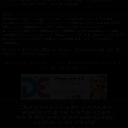
Rovat: Hírek | Megjelent:
2016. 01. 13. 12:05
| Utolsó hozzászólás:
2016. 01.
13. 12:21
| Hozzászólások: 2 | Törölt felhasználó
BUÉK
Minden kedves felhasználónknak és látogatónknak boldog, sikerekben
gazdag újévet kívánunk! Ahhoz hogy jól induljon az új év és akár már 2016
első napján elindulhasson egy új kapcsolat vagy épp csak a régi
ismeretségeknek könnyebben tudd elküldeni újévi jókívánságaid, egy nap
ajándék VIP tagsággal szeretnénk hozzájárulni. Aki 2015. december 31. 16:00
és 2016. január 1. 16:00 között belép az oldalra, 1 nap VIP tagságot kap
ajándékba.
Rovat: Hírek | Megjelent:
2015. 12. 31. 11:14
| Utolsó hozzászólás:
2016. 01.
02. 15:24
| Hozzászólások: 15 |
SmPixie
« Előző
[1-25]
[26-50]
[51-75]
[76-100]
[101-125]
[126-150]
[151-175]
[176-
200]
[201-225]
Következő »
Domina úrnők
|
Szolgalányok, Rabnők
|
Switchek
|
Domok, Mesterek
|
Szolgák, Rabok
|
Sütiket (cookie-kat) használunk a weboldalunk
Transzvesztiták
|
Transzneműek
|
Fetisiszták
|
Mazochisták
|
Szadisták
|
látogatásakor biztonsági és felhasználóbarát
Aszexuálisok
|
Bizonytalanok
|
Vanillák
|
Párok
|
Pro felhasználók
funkciók biztosítására, valamint statisztikai adatok
gyűjtésére. További információ:
BDSM Magazin
|
BDSM Tudástár
|
BDSM Blogok
|
BDSM Fórum
|
Aprók
Adatkezelési Tájékoztató