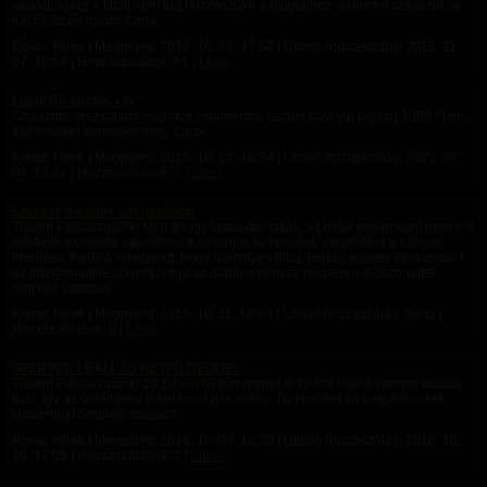
valakit, akkor a tiltott nem tud hozzászólni a blogjaihoz, valamint szavazni se
tud rá. Szép napot: Lana
Rovat: Hírek | Megjelent:
2016. 10. 23. 17:54
| Utolsó hozzászólás:
2016. 11.
07. 10:54
| Hozzászólások: 61 |
Lana
Luxurián akciós vip
Sziasztok, lesz nálam nyomtva valamennyi akciós havi vip tagság 1000 Ft ért,
akit érdekel keressen meg. Lana
Rovat: Hírek | Megjelent:
2016. 10. 22. 18:34
| Utolsó hozzászólás:
2022. 07.
04. 13:26
| Hozzászólások: 3 |
Lana
Szerver frissítés befejeződött
Tisztelt Felhasználók! Mint ahogy tapasztalhatták, az oldal esetenként nem volt
elérhető az utóbbi napokban. Köszönjük türelmüket, megtörtént a szerver
frissítése. Kérünk mindenkit, hogy bármilyen hiba, leállás esetén írjon email-t
az info@smpixie.com-ra, vagy az oldalon jelezze részemre. Köszönettel:
Smpixie csapata
Rovat: Hírek | Megjelent:
2016. 10. 11. 16:09
| Utolsó hozzászólás: Soha |
Hozzászólások: 0 |
Lana
SZERVER LEÁLLÁS HÉTFŐ REGGEL
Tisztelt Felhasználók! 10.10.-én hétfőn reggel 9-10 óra között szerver leállás
lesz, így az oldalt nem lehet majd használni. Türelmüket és megértésüket
köszönjük! Smpixie csapata
Rovat: Hírek | Megjelent:
2016. 10. 09. 13:23
| Utolsó hozzászólás:
2016. 10.
10. 17:05
| Hozzászólások: 3 |
Lana