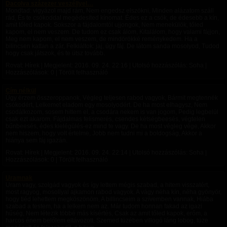
Dacolva százezer veszéllyel…
Mondtad: vigyázol majd rám, Nem engedsz elszökni, Minden alázatom száll
rád, És te csókoddal megédesíted kínomat. Édes ez a csók, de édesebb a kín,
amit tőled kapok. Sokszor a fájdalomtól ujjongok, Nem menekülök, tőled
kapom, el nem veszem. De tudom ez csak álom, Kitalálom, hogy valami fájjon,
Meg nem kapom, el nem veszem, de mindörökké reménykedem. Ha a
bilincsen kattan a zár, Felkiáltok: jaj, úgy fáj. De látom sanda mosolyod, Tudod
hogy csak játszok, és te ütsz tovább.
Rovat: Hírek | Megjelent:
2016. 09. 24. 22:16
| Utolsó hozzászólás: Soha |
Hozzászólások: 0 | Törölt felhasználó
Cím nélkül
Úgy érzem összeroppanok, Végleg teljesen rabod vagyok, Bármit megtennék
csókodért, Lelkemet eladom egy mosolyodért. De ha most elhagysz, Nem
csodálkozom, sosem hittem el, a csodára nekem is van jogom, Pedig legbelül
csak ezt akarom. Fájdalmas felismerés, csendes kétségbeesés, végtelen
bűnbeesés, édes kielégülés-ez mind te vagy. De ha most végleg vége, Akkor
nem hiszem, hogy volt értelme, Jobb nem tudni mi a boldogság, Akkor a
hiánya sem fáj igazán.
Rovat: Hírek | Megjelent:
2016. 09. 24. 22:14
| Utolsó hozzászólás: Soha |
Hozzászólások: 0 | Törölt felhasználó
Uramnak
Uram vagy, szolgád vagyok és így lettem mégis szabad, a hitem visszatért,
most ragyog, mosollyal ajkamon rabod vagyok. A vágy néha kín, néha gyönyör,
hogy tiéd lehettem megköszönöm, A billincseim a szívemben vannak, Hiába
szabad a testem, ha a lelkem nem az. Már tudom honnan fakad az igazi
hűség, Nem létezik többé más kísértés, Csak az amit tőled kapok, erőm, a
harcos énem belőlem eltávozott. Szemed tüzében villogó láng lobog, tüze