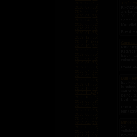
2020. 08. (61)
Yin és Y
2020. 07. (53)
Kikötözv
2020. 06. (49)
ázottan s
2020. 05. (66)
Yin és Ya
2020. 04. (69)
Sötét a v
2020. 03. (82)
Mint állat
2020. 02. (48)
Rovat: Ve
2020. 01. (55)
2019. 12. (55)
2019. 11. (37)
Gondolat
2019. 10. (52)
Mihez le
2019. 09. (51)
Kegyetlen
2019. 08. (75)
légy-e, v
2019. 07. (58)
cukorkab
2019. 06. (53)
2019. 05. (70)
Rovat: Ve
2019. 04. (61)
2019. 03. (61)
Buli + eg
2019. 02. (70)
Egy különl
2019. 01. (75)
is hatássa
2018. 12. (39)
volt biliá
2018. 11. (46)
beindulta
2018. 10. (34)
bízik ben
2018. 09. (58)
2018. 08. (41)
Rovat: Tö
2018. 07. (50)
felhaszná
2018. 06. (36)
2018. 05. (39)
Minden a
2018. 04. (28)
Szendvics
2018. 03. (32)
vállaimon
2018. 02. (34)
nevettél 
2018. 01. (40)