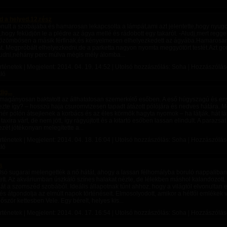
d a helyed.12.rész
onult a szobájába és hamarosan lekapcsolta a lámpát,ami azt jelentette,hogy nyugov
ogy feküdjön le a plédre az ágya mellé és rádobott egy takarót. -Aludj,mert regge
özömbösen a másik férfinak,és kényelmesen elhelyezkedett az ágyába.Hamarosa
t. Megpróbált elhelyezkedni,de a parketta nagyon nyomta meggyötört testét.Azt g
ludni,néhány perc múlva mégis mély álomba...
rténetek | Megjelent:
2014. 04. 19. 14:52
| Utolsó hozzászólás: Soha | Hozzászólások
ló
ig...
magányosan baktatott az állhatatosan szemerkélő esőben. A eső húgyszagú és en
ezte így? – hosszú haja csuromvizesen tapadt átázott pólójára és nedves hátára. M
hér pólón átsejlenek a korbács és az éles körmök hagyta nyomok – ha látják, hát l
taxira várt, de nem jött, így rágyújtott és a kitartó esőben lassan elindult. A parazsat 
ezét jótékonyan melegítette a...
rténetek | Megjelent:
2014. 04. 18. 16:04
| Utolsó hozzászólás: Soha | Hozzászólások
ló
s
lsó sugarai melengették a nő hátát, ahogy a lassan félhomályba boruló nappaliba
tt. Az akváriumban úszkáló színes halakat nézte, de lélekben máshol kalandozott.
 át a szomszéd szobából. Ideális állapotnak tűnt ahhoz, hogy a világtól elvonultan 
 és átgondolja az elmúlt napok történéseit. Elmosolyodott, amikor a hétfői emlékek vil
lőször kettesben Vele. Egy bérelt, helyes kis...
rténetek | Megjelent:
2014. 04. 17. 16:54
| Utolsó hozzászólás: Soha | Hozzászólás