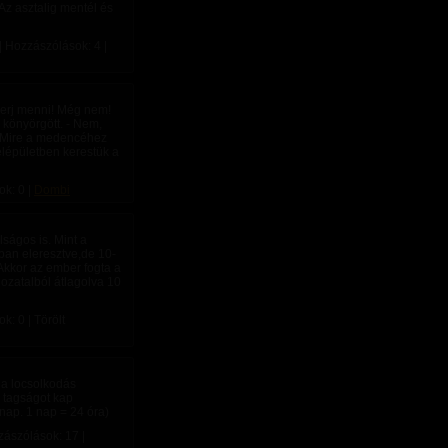
z asztalig mentél és
| Hozzászólások: 4 |
merj menni! Még nem!
könyörgött. - Nem,
k. Mire a medencéhez
elépületben kerestük a
ok: 0 |
Dombi
lságos is. Mint a
kban eleresztve,de 10-
 Akkor az ember fogta a
hozatalból átlagolva 10
: 0 | Törölt
 a locsolkodás
 tagságot kap
nap. 1 nap = 24 óra)
zászólások: 17 |