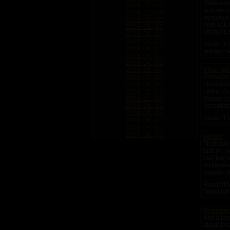
Bella sze
2009. 12. (34)
jó is les
2009. 11. (26)
hangokat 
2009. 10. (26)
nem sok l
2009. 09. (16)
könnyes 
2009. 08. (26)
2009. 07. (37)
Rovat: Tö
2009. 06. (32)
felhaszná
2009. 05. (31)
2009. 04. (39)
2009. 03. (41)
Vihar ut
2009. 02. (23)
Elviharzo
2009. 01. (56)
nincs fel
2008. 12. (24)
héten, és
2008. 11. (22)
Sosem vo
2008. 10. (13)
bosszúszo
2008. 09. (32)
Rovat: Tö
2008. 08. (41)
2008. 07. (31)
2008. 06. (10)
kezdet
Tisztelet
tudom , d
belőlem a
és kemén
kaptam el
Rovat: Tö
Törölt fe
Beszámoló
Kint a te
akadályoz