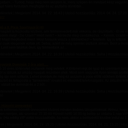
ttam.. - Tudod, hogy még nem veszem le, menj szépen én mindjárt kész vagyok! A
ajd hátra fordultam megfogtál és az asztalra döntöttél...
rténetek | Megjelent:
2014. 04. 22. 16:43
| Utolsó hozzászólás:
2014. 04. 24. 17:20
erz
 a II. Pixie Sportnapról (4)
magáét is húzkodta közben, ami felmerevedett már ekkorra, de rászóltam: - El ne 
dem meg! - De Uram? Miért nem? – kérdezte meg csodálkozva. – Kérem, Uram! – 
 Majd megtudod miért. Most fussunk vissza a többiekhez! – feleltem. Így is tettün
r csak idegenek voltak ott. Sebaj, azért mi még sprintet úsztunk abban. Bent a mot
 Lent nem találtuk őket, így felmentünk az...
rténetek | Megjelent:
2014. 04. 22. 16:39
| Utolsó hozzászólás: Soha | Hozzászólás
gyünk Dominák 3 óra alatt.....
ő 10 éves történetet osztanék meg veletek. A történet régi,de igaz és szerintem tanu
ól is látszik az ország nyugati részében élek. Most sem vagyunk ilyen témájú profi
g így sem voltunk. Lehet tévedek,de még ez asszem a pixie előtti időkben történt.
zárt és fellapozta a ˝társkereső˝ rovatot és elkezdett telefonálgatni. Az aktuális fel
 vállalt be dominát és a 2 ből...
rténetek | Megjelent:
2014. 04. 22. 16:39
| Utolsó hozzászólás: Soha | Hozzászólások
ló
 Húsvéti ünnepeket
k kellemes húsvéti ünnepeket kívánni minden kedves látogatónknak. Ahhoz, hogy
n menjen, aki szombat 15:30-tól Húsvét hétfő 16:00-ig belép az oldalra 1 nap VIP
. (Ha eddig VIP voltál hozzáadódik, ha nem, akkor a belépéstől kezdve indul az 1 
rek | Megjelent:
2014. 04. 19. 15:25
| Utolsó hozzászólás:
2014. 04. 21. 15:25
| Hoz