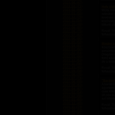
2023. 04. (47)
2023. 03. (71)
Holy shit!
2023. 02. (44)
Mióta meg
2023. 01. (55)
színüket 
2022. 12. (76)
kevesen m
2022. 11. (54)
közössége
2022. 10. (48)
láttunk ot
2022. 09. (65)
Rovat: Tö
2022. 08. (75)
felhaszná
2022. 07. (62)
2022. 06. (80)
2022. 05. (52)
Minden a 
2022. 04. (81)
Köszönet
2022. 03. (60)
sorsomba 
2022. 02. (54)
Drágám me
2022. 01. (66)
forró káv
2021. 12. (63)
de a test
2021. 11. (56)
2021. 10. (45)
Rovat: Tö
2021. 09. (58)
felhaszná
2021. 08. (76)
2021. 07. (74)
"Barátnő
2021. 06. (55)
A barátnő
2021. 05. (63)
egyetemi 
2021. 04. (67)
csak lelk
2021. 03. (54)
ült,oda b
2021. 02. (56)
azt hihet
2021. 01. (65)
2020. 12. (45)
Rovat: Tö
2020. 11. (74)
felhaszná
2020. 10. (72)
2020. 09. (51)