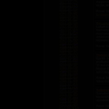
megsimoga
2017. 12. (27)
néztél. M
2017. 11. (47)
2017. 10. (26)
Rovat: Tö
2017. 09. (28)
farokperv
2017. 08. (42)
2017. 07. (51)
2017. 06. (28)
Beszámoló
2017. 05. (36)
Láttam a 
2017. 04. (44)
Nem enge
2017. 03. (54)
most nem!
2017. 02. (28)
értünk má
2017. 01. (50)
többieket.
2016. 12. (49)
Rovat: Tö
2016. 11. (46)
2016. 10. (43)
2016. 09. (37)
Hogyan le
2016. 08. (44)
Egy kb. b
2016. 07. (56)
profilomb
2016. 06. (48)
15 éve mé
2016. 05. (55)
Magyar Ba
2016. 04. (35)
ből 2 lány
2016. 03. (40)
2016. 02. (69)
Rovat: Tö
2016. 01. (69)
felhaszná
2015. 12. (44)
2015. 11. (43)
Kellemes
2015. 10. (65)
Szeretnén
2015. 09. (65)
könnyebbe
2015. 08. (68)
ajándékba
2015. 07. (74)
2015. 06. (85)
Rovat: Hí
2015. 05. (102)