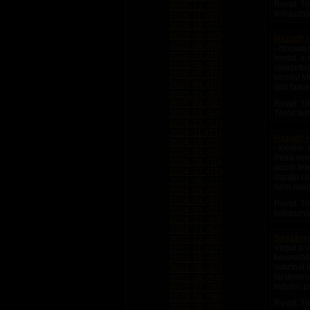
Rovat: Tö
2025. 12. (59)
felhaszná
2025. 11. (51)
2025. 10. (52)
2025. 09. (60)
Hazudj! 
2025. 08. (65)
- Nocsak!
2025. 07. (75)
heréd, a 
2025. 06. (51)
élvezette
2025. 05. (75)
kicsim! M
2025. 04. (70)
álló fark
2025. 03. (45)
2025. 02. (56)
Rovat: Tö
2025. 01. (44)
Törölt fe
2024. 12. (51)
2024. 11. (71)
Hazudj! 
2024. 10. (55)
- Kérem..
2024. 09. (59)
Petra sem
2024. 08. (70)
arcod fel
2024. 07. (72)
izgatja c
2024. 06. (51)
nem nyalin
2024. 05. (55)
2024. 04. (62)
Rovat: Tö
2024. 03. (52)
felhaszná
2024. 02. (63)
2024. 01. (64)
Beszámoló
2023. 12. (63)
Végül a v
2023. 11. (52)
kevesebb 
2023. 10. (66)
subrinát 
2023. 09. (62)
társkeres
2023. 08. (64)
indulni, p
2023. 07. (70)
2023. 06. (56)
Rovat: Tö
2023. 05. (59)