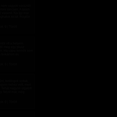
g nem vagyok varázsló.
semmi sincsen. A tálam
 valamit. Na így már
oghatok kicsit. Rögtön
: 0 | Törölt
ntól ott a helyem.
rdő meg egy plusz
 van. Ha cápa lennék sem
, a bokámon és
: 0 | Törölt
űnt, boldogok voltak,
agyon nehéz volt, mert
 Tehát nagyon izgatott
ány. Nézd már, még
: 0 | Törölt