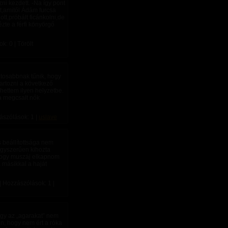
ni kezdett. -Na így pont
zt,amitől Ádám furcsa
tt,próbált ficánkolni,de
zte a férfi könyörgő
: 0 | Törölt
ztosabbnak tűnik, hogy
artozni a következő
hettem ilyen helyzetbe.
a megcsalt nők
ászólások: 1 |
uslave
s beállítottsága nem
egyszerűen kihozta
 hogy muszáj elkapnom
másikkal a haját
| Hozzászólások: 1 |
hogy az „agarakat” nem
en, hogy nem ért a róka