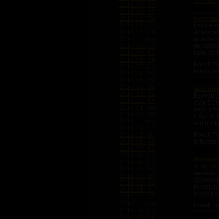
SmPixie
2015. 04. (69)
2015. 03. (68)
2015. 02. (74)
Hogy tud
2015. 01. (57)
Bella elv
2014. 12. (56)
Ádámnak,h
2014. 11. (56)
mondta k
2014. 10. (55)
horkolásá
2014. 09. (63)
tudni ela
2014. 08. (64)
Rovat: Tö
2014. 07. (58)
felhaszná
2014. 06. (42)
2014. 05. (64)
2014. 04. (48)
Mert mind
2014. 03. (92)
Egyedül, 
2014. 02. (59)
csak ő ér
2014. 01. (44)
hogy a fe
2013. 12. (46)
Először a 
2013. 11. (53)
védte – k
2013. 10. (33)
2013. 09. (41)
Rovat: Tö
2013. 08. (48)
felhaszná
2013. 07. (52)
2013. 06. (62)
Merengé
2013. 05. (60)
A nap uto
2013. 04. (55)
heverésze
2013. 03. (83)
szűrődött
2013. 02. (62)
forduljon
2013. 01. (61)
lehetett e
2012. 12. (58)
2012. 11. (45)
Rovat: Tö
2012. 10. (54)
2012. 09. (56)