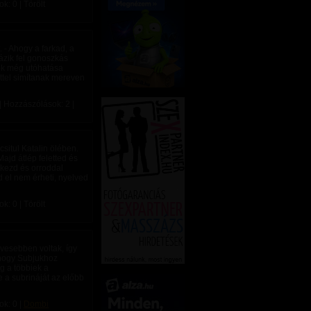
: 0 | Törölt
 - Ahogy a farkad, a
rázik fel gonoszkás
nek még utóhatása
ettel simítanak mereven
| Hozzászólások: 2 |
situl Katalin ölében.
Majd átlép feletted és
i kezd és orroddal
d el nem érheti, nyelved
: 0 | Törölt
vesebben voltak, így
 hogy Subjukhoz
g a többiek a
e a subrináját az előbb
ok: 0 |
Dombi