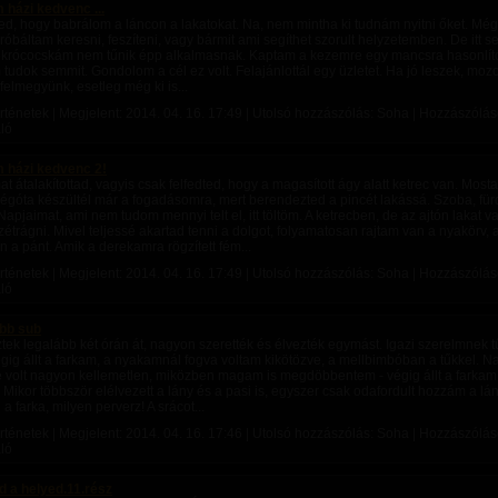
m házi kedvenc ...
ed, hogy babrálom a láncon a lakatokat. Na, nem mintha ki tudnám nyitni őket. Mé
róbáltam keresni, feszíteni, vagy bármit ami segíthet szorult helyzetemben. De itt 
okrócocskám nem tűnik épp alkalmasnak. Kaptam a kezemre egy mancsra hasonlító
 tudok semmit. Gondolom a cél ez volt. Felajánlottál egy üzletet. Ha jó leszek, moz
 felmegyünk, esetleg még ki is...
rténetek | Megjelent:
2014. 04. 16. 17:49
| Utolsó hozzászólás: Soha | Hozzászólások
ló
m házi kedvenc 2!
t átalakítottad, vagyis csak felfedted, hogy a magasított ágy alatt ketrec van. Mosta
 régóta készültél már a fogadásomra, mert berendezted a pincét lakássá. Szoba, fü
Napjaimat, ami nem tudom mennyi telt el, itt töltöm. A ketrecben, de az ajtón lakat
étrágni. Mivel teljessé akartad tenni a dolgot, folyamatosan rajtam van a nyakörv
 a pánt. Amik a derekamra rögzített fém...
rténetek | Megjelent:
2014. 04. 16. 17:49
| Utolsó hozzászólás: Soha | Hozzászólások
ló
bb sub
tek legalább két órán át, nagyon szerették és élvezték egymást. Igazi szerelmnek t
ig állt a farkam, a nyakamnál fogva voltam kikötözve, a mellbimbóban a tűkkel. N
 volt nagyon kellemetlen, miközben magam is megdöbbentem - végig állt a farkam.
. Mikor többször elélvezett a lány és a pasi is, egyszer csak odafordult hozzám a l
 a farka, milyen perverz! A srácot...
rténetek | Megjelent:
2014. 04. 16. 17:46
| Utolsó hozzászólás: Soha | Hozzászólások
ló
d a helyed.11.rész