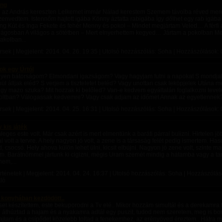
ang
e az András kereszten Lelkemet immár Nálad kerestem Szemem távolba réved mer
zenvedtem. Istennőm hajtott igába Könny áztatta rabigába Így dőlhet egy rab igáb
ng Kút és Inga Fekete és fehér Menny és pokol – Mindet megjártam Veled… A férfi a
ilágosban A világos a sötétben – Mert elnyerhettem kegyed… Jártam a pokolban M
 akolban...
rsek | Megjelent:
2014. 04. 26. 19:35
| Utolsó hozzászólás: Soha | Hozzászólások: 0
ok egy Úrtól
gyen bátorságom? Elmondani igazságom? Vagy hagyjam futni a napokat S mondja
ül álljak eléd? S verjem a tiszteletet beléd? Vagy unottan csak leköpjelek Utána m
agy mazo szuka? Mit hozzak ki belőled? Van-e kedvem egyáltalán foglalkozni tevele
oltban? Válogassak kedvemre? Vagy csak adjam az időmet Annak az egyetlennek
rsek | Megjelent:
2014. 04. 25. 16:31
| Utolsó hozzászólás: Soha | Hozzászólások: 0
y kis játék
eges este volt. Már csak azért is mert elmentünk a baráti párral bulizni. Hirtelen jött ö
l volt a tervre. A hely nagyon jó volt, a zene is a társaság felét pedig ismertem. Haso
rd, csocsó. Hely ahova külön lehet ülni, kicsit elbújni. Nagyon jó zene volt, szinte m
m. Barátnőmmel jártunk ki cigizni, mégis Uram szemét mindig a hátamba vagy a 
nem,...
rténetek | Megjelent:
2014. 04. 24. 16:37
| Utolsó hozzászólás: Soha | Hozzászólások
ló
 konyhában kezdödött..
et készítettem, este bekuporodni a Tv elé.. Mikor hozzám simultál és a derekamra 
 áthúztad a hajam és a nyakamra adtál egy puszit, tudod nem szeretem, meg is bo
rajtam és a csípődet közelebb toltad a fenekemhez, az erényöved éreztem.. Hátra n