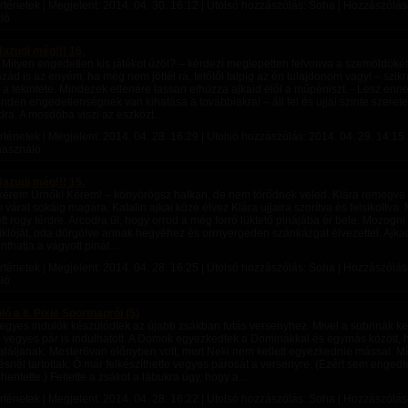
rténetek | Megjelent:
2014. 04. 30. 16:12
| Utolsó hozzászólás: Soha | Hozzászólások
ló
Hazudj még!!! 16.
 Milyen engedetlen kis játékot űzöl? – kérdezi meglepetten felvonva a szemöldökét.
szád is az enyém, ha még nem jöttél rá, tetőtől talpig az én tulajdonom vagy! – szik
l a tekintete. Mindezek ellenére lassan elhúzza ajkaid elől a műpéniszt. - Lesz en
inden engedetlenségnek van kihatása a továbbiakra! – áll fel és ujjai szinte szeret
adra. A mosdóba viszi az eszközt...
rténetek | Megjelent:
2014. 04. 28. 16:29
| Utolsó hozzászólás:
2014. 04. 29. 14:15
lhasználó
Hazudj még!!! 15.
kérem Úrnők! Kérem! – könyörögsz halkan, de nem törődnek veled. Klára remegve c
 várat sokáig magára, Katalin ajkai közé élvez Klára ujjaira szorítva és felsikoltva. 
ett rogy térdre. Arcodra ül, hogy orrod a még forró lüktető pinájába ér bele. Mozogn
siklóját, oda dörgölve annak hegyéhez és orrnyergeden szánkázgat élvezettel. Ajka
thatja a vágyott pinát....
rténetek | Megjelent:
2014. 04. 28. 16:25
| Utolsó hozzászólás: Soha | Hozzászólások
ló
 a II. Pixie Sportnapról (5)
egyes indulók készülődtek az újabb zsákban futás versenyhez. Mivel a subrinák ke
vegyes pár is indulhatott. A Domok egyezkedtek a Dominákkal és egymás között,
találjanak. Mester6van előnyben volt, mert Neki nem kellett egyezkednie mással. Mí
ésnél tartottak, Ő már felkészíthette vegyes párosát a versenyre. (Ezért sem engedt
ihentette.) Feltette a zsákot a lábukra úgy, hogy a...
rténetek | Megjelent:
2014. 04. 28. 16:22
| Utolsó hozzászólás: Soha | Hozzászólás