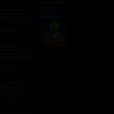
uk ütni. Nappal a
atunk átvizsgálásához
sztítással, az egész
el ellentétben egyet sem
: 0 | Törölt
ugodni hétvégi
 szenved a farkam.
k ellenállni.. Rekkeli
st.. Nem csak a szívem
: 0 | Törölt
p barnította bőrű
g jóba voltunk,nem
ik,néha az ölembe
a,hogy csak a haverom
: 0 | Törölt