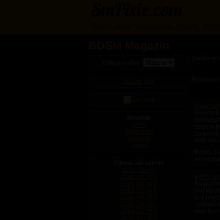
Domina úrnők
Szolgalányok, Rabnők
BDSM
BDSM Magazin
Szűrés err
Cikkek nyelve:
Rendezés
Összes cikk
Rss feed
Hogy tud
A két fér
Rovatok
kioldalgo
Hírek
szigorú t
Történetek
szopkodjá
Tudástár
nem sok id
Versek
Rovat: Tö
felhaszná
Cikkek idő szerint
2026. 08. (9)
2026. 07. (70)
Edzés a 
2026. 06. (49)
Barátnőm,
2026. 05. (49)
lövöldözt
2026. 04. (44)
le a pinc
2026. 03. (61)
csipkelőd
2026. 02. (56)
nem is vo
2026. 01. (57)