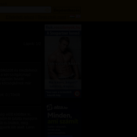
lszó
Elfelejtett jelszó
|
Regisztrálj most
|
Lapok: 1/2
ölközött és meztelenül
 a két szolgát,majd
s egymás faszát
ka köcsögkének már
: 0 | Törölt
p előtt kötöttek ki,
tnőm ki találta menjünk
úk is örültek, még
gyunk láb alatt. Lenn