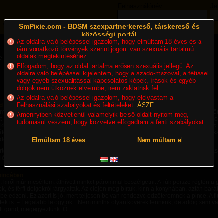
Felhasználónév
Je
 Magazin
SmPixie.com - BDSM szexpartnerkereső, társkereső és
BDSM Blogok
BDSM Fórum
Aprók
közösségi portál
Az oldalra való belépéssel igazolom, hogy elmúltam 18 éves és a
rám vonatkozó törvények szerint jogom van szexuális tartalmú
oldalak megtekintéséhez.
e a hónapra: 2014. 04.
Elfogadom, hogy az oldal tartalma erősen szexuális jellegű. Az
oldalra való belépéssel kijelentem, hogy a szado-mazoval, a fétissel
:
Legújabb cikkek
Legtöbb komment
Utolsó komment
vagy egyéb szexualitással kapcsolatos képek, írások és egyéb
dolgok nem ütköznek elveimbe, nem zaklatnak fel.
[1-25]
[26-48]
Következő »
Az oldalra való belépéssel igazolom, hogy elolvastam a
Felhasználási szabályokat és feltételeket.
ÁSZF
d a helyed.13.rész
fi még mámorosan a kielégüléstől,de már félve a büntetéstől,nagyon gyorsan megtör
Amennyiben közvetlenül valamelyik belső oldalt nyitom meg,
tt Bella után a nappaliba. Az Úrnő kinézett a rendezett kertre,magában megdicsérte
tudomásul veszem, hogy közvetve elfogadtam a fenti szabályokat.
ekintettel rájuk nézett. -Mocskos kis buzeránsok vagytok.Nem figyelek oda és mári
tok és egymás seggét kúrjátok.Itt elsősorban ÉN élvezkedhetek!!Rajtatok!! Ádám
eje van itt hátra,ezért most vele...
Elmúltam 18 éves
Nem múltam el
rténetek | Megjelent:
2014. 04. 30. 19:46
| Utolsó hozzászólás: Soha | Hozzászólások
ló
pincében
 kiről már meséltem, áthívott minket párommal beszélgetni. A fiúk persze rögtön a gé
ek, és férfi dolgokról tárgyaltak. Az elején még bírtuk, kinn a konyhában, aztán bará
ébe edzeni. Ez azért is jó, mert teljesen be van rendezve edzőteremnek a pince. A fi
tek is. – Legalább lefogytok... Nem mintha olyan kövérek lennénk, de addig sem va
lt gond, megegyeztünk. Ő...