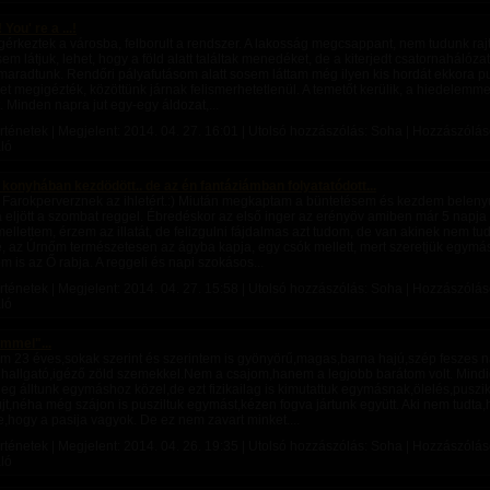
 You' re a ...!
érkeztek a városba, felborult a rendszer. A lakosság megcsappant, nem tudunk rajt
sem látjuk, lehet, hogy a föld alatt találtak menedéket, de a kiterjedt csatornahálóz
aradtunk. Rendőri pályafutásom alatt sosem láttam még ilyen kis hordát ekkora pu
t megigézték, közöttünk járnak felismerhetetlenül. A temetőt kerülik, a hiedelemm
t. Minden napra jut egy-egy áldozat,...
rténetek | Megjelent:
2014. 04. 27. 16:01
| Utolsó hozzászólás: Soha | Hozzászólások
ló
konyhában kezdödött.. de az én fantáziámban folyatatódott...
 Farokperverznek az ihletért.:) Miután megkaptam a büntetésem és kezdem beleny
eljött a szombat reggel. Ébredéskor az első inger az erényöv amiben már 5 napja
llettem, érzem az illatát, de felizgulni fájdalmas azt tudom, de van akinek nem tudo
é, az Úrnőm természetesen az ágyba kapja, egy csók mellett, mert szeretjük egymá
em is az Ő rabja. A reggeli és napi szokásos...
rténetek | Megjelent:
2014. 04. 27. 15:58
| Utolsó hozzászólás: Soha | Hozzászólások
ló
mmel"...
m 23 éves,sokak szerint és szerintem is gyönyörű,magas,barna hajú,szép feszes na
hallgató,igéző zöld szemekkel.Nem a csajom,hanem a legjobb barátom volt. Mindi
ileg álltunk egymáshoz közel,de ezt fizikailag is kimutattuk egymásnak,ölelés,pusz
újt,néha még szájon is pusziltuk egymást,kézen fogva jártunk együtt. Aki nem tudt
te,hogy a pasija vagyok. De ez nem zavart minket....
rténetek | Megjelent:
2014. 04. 26. 19:35
| Utolsó hozzászólás: Soha | Hozzászólások
ló