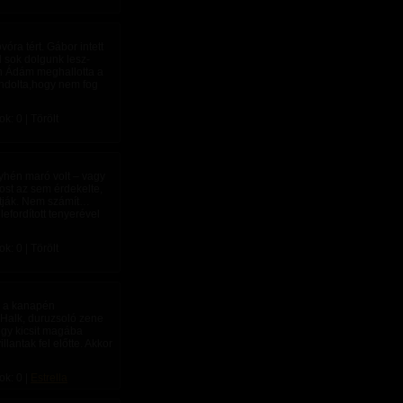
óra tért. Gábor intett
l sok dolgunk lesz-
n Ádám meghallotta a
ondolta,hogy nem fog
: 0 | Törölt
yhén maró volt – vagy
ost az sem érdekelte,
átják. Nem számít…
lefordított tenyerével
: 0 | Törölt
n a kanapén
 Halk, duruzsoló zene
egy kicsit magába
lantak fel előtte. Akkor
ok: 0 |
Estrella