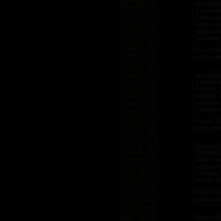
Így lette
2012. 08. (61)
Észrevett
2012. 07. (63)
Eszközt p
2012. 06. (31)
vagy a p
2012. 05. (30)
fogni sem
2012. 04. (33)
bevillant,
2012. 03. (24)
2012. 02. (20)
Rovat: Tö
2012. 01. (37)
felhaszná
2011. 12. (33)
2011. 11. (33)
2011. 10. (30)
Így lette
2011. 09. (26)
A szobáma
2011. 08. (25)
Kiderült,
2011. 07. (29)
helység. 
2011. 06. (25)
tudnám sz
2011. 05. (21)
csuklómon
2011. 04. (21)
Rovat: Tö
2011. 03. (20)
felhaszná
2011. 02. (19)
2011. 01. (29)
2010. 12. (24)
Még inká
2010. 11. (21)
Szeretkez
2010. 10. (25)
nekem vég
2010. 09. (14)
egyszerre
2010. 08. (26)
a helyzet
2010. 07. (32)
mindig áll
2010. 06. (24)
2010. 05. (23)
Rovat: Tö
2010. 04. (32)
felhaszná
2010. 03. (24)
2010. 02. (34)
Hogy tud
2010. 01. (42)