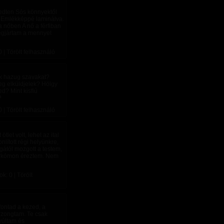
edten Sós könnyektől
a Emlékképpé laminálva.
 nőben A nő a férfiban
egjártam a mennyet
 | Törölt felhasználó
k hazug szavakat?
eg elküldjelek? Hölgy
d? Mint kisfiú
?
 | Törölt felhasználó
tlet volt, lehet az ital
nlított régi helyünkre,
agától mozgott a testem,
tarkómon éreztem. Nem
: 0 | Törölt
fontad a kezed, a
rzongtam. Te csak
yúltam és