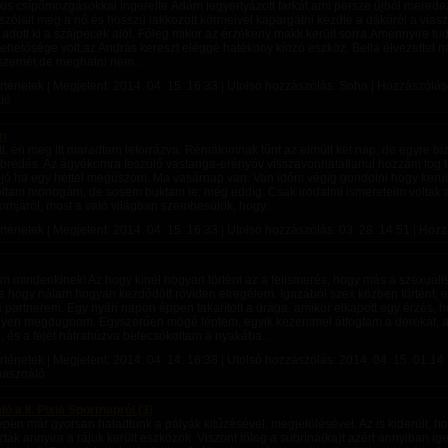
xis csípőmozgásokkal ingerelte Ádám legyertyázott farkát,ami persze újból meredez
z-szólalt meg a nő és hosszú lakkozott körmeivel kapargatni kezdte a dákóról a vias
adott ki a szájpecek alól. Főleg mikor az érzékeny makk került sorra.Amennyire tudo
ehetősége volt,az András kereszt eléggé hatékony kínzó eszköz. Bella élvezettel né
szemét,de meghatni nem...
rténetek | Megjelent:
2014. 04. 15. 16:33
| Utolsó hozzászólás: Soha | Hozzászólások
ló
án
tt, én meg itt maradtam leforrázva. Rémálomnak tűnt az elmúlt két nap, de egyre bi
ébredés. Az ágyékomra feszülő vastanga-erényöv visszavonhatatlanul hozzám fog t
 jó ha egy héttel megúszom. Ma vasárnap van. Van időm végig gondolni hogy kerül
ltam monogám, de sosem buktam le, még eddig. Csak irodalmi ismereteim voltak 
mjáról, most a való világban szembesülök, hogy...
rténetek | Megjelent:
2014. 04. 15. 16:33
| Utolsó hozzászólás:
03. 28. 14:51
| Hozz
em mindenkinek! Az hogy kinél hogyan történt az a felismerés, hogy más a szexuáli
e hogy nálam hogyan kezdődött röviden elregélem. Igazából szex közben történt, 
 partnerem. Egy nyári napon éppen takarított a drága, amikor elkapott egy érzés,
yen megdugnom. Egyszerűen mögé léptem, egyik kezemmel átfogtam a derekát, a 
, és a fejét hátrahúzva belecsókoltam a nyakába....
rténetek | Megjelent:
2014. 04. 14. 16:38
| Utolsó hozzászólás:
2014. 04. 15. 01:14
lhasználó
 a II. Pixie Sportnapról (3)
repen már gyorsan haladtunk a pályák kitűzésével, megjelölésével. Az is kiderült, 
ták annyira a rájuk került eszközök. Viszont főleg a subriná(ka)t azért annyiban ig