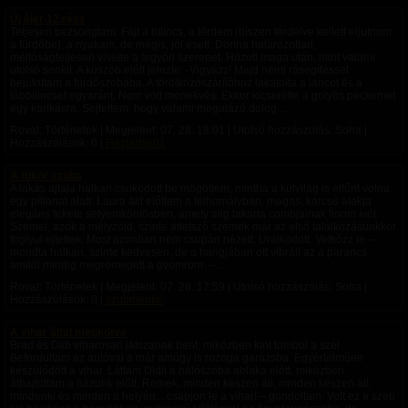
Új élet-12.rész
Teljesen bezsongtam. Fájt a bilincs, a térdem (hiszen térdelve kellett eljutnom
a fürdőbe), a nyakam, de mégis, jól esett. Dorina határozottan,
méltóságteljesen viselte a fegyőri szerepet. Húzott maga után, mint valami
utolsó senkit. A küszöb előtt jelezte: -Vigyázz! Majd némi rásegítéssel
bejutottam a fürdőszobába. A törölközőszárítóhoz lakatolta a láncot és a
lábbilincset egyaránt. Nem volt menekvés. Ekkor kicserélte a golyós peckemet
egy karikásra. Sejtettem, hogy valami megalázó dolog...
Rovat: Történetek | Megjelent:
07. 28. 18:01
| Utolsó hozzászólás: Soha |
Hozzászólások: 0 |
Haztartas01
A tükör szoba
A lakás ajtaja halkan csukódott be mögöttem, mintha a külvilág is eltűnt volna
egy pillanat alatt. Laura állt előttem a félhomályban, magas, karcsú alakja
elegáns fekete selyemköntösben, amely alig takarta combjainak finom ívét.
Szemei, azok a mélyzöld, szinte áttetsző szemek már az első találkozásunkkor
foglyul ejtettek. Most azonban nem csupán nézett. Uralkodott. Vetkőzz le –
mondta halkan, szinte kedvesen, de a hangjában ott vibrált az a parancs,
amitől mindig megremegett a gyomrom. –...
Rovat: Történetek | Megjelent:
07. 28. 17:59
| Utolsó hozzászólás: Soha |
Hozzászólások: 0 |
szubmental
A vihar által megkötve
Brad és Didi viharosan játszanak bent, miközben kint tombol a szél
Befordultam az autóval a már amúgy is rozoga garázsba. Egyértelműen
készülődött a vihar. Láttam Didit a hálószoba ablaka előtt, miközben
áthajtottam a házunk előtt. Remek, minden készen áll, minden készen áll,
mindenki és minden a helyén... csapjon le a vihar! – gondoltam. Volt ez a szép