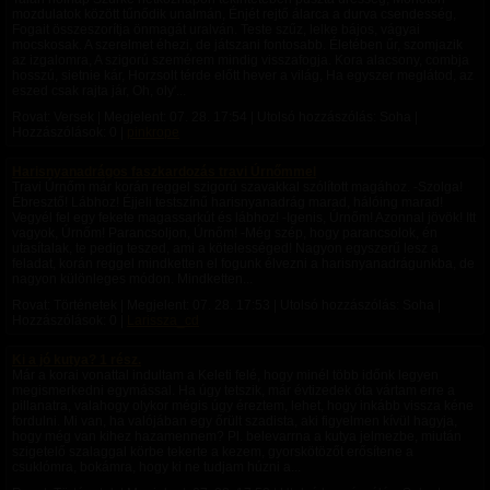
mozdulatok között tűnődik unalmán, Énjét rejtő álarca a durva csendesség,
Fogait összeszorítja önmagát uralván. Teste szűz, lelke bájos, vágyai
mocskosak. A szerelmet éhezi, de játszani fontosabb. Életében űr, szomjazik
az izgalomra, A szigorú szemérem mindig visszafogja. Kora alacsony, combja
hosszú, sietnie kár, Horzsolt térde előtt hever a világ, Ha egyszer meglátod, az
eszed csak rajta jár, Oh, oly'...
Rovat: Versek | Megjelent:
07. 28. 17:54
| Utolsó hozzászólás: Soha |
Hozzászólások: 0 |
pinkrope
Harisnyanadrágos faszkardozás travi Úrnőmmel
Travi Úrnőm már korán reggel szigorú szavakkal szólított magához. -Szolga!
Ébresztő! Lábhoz! Éjjeli testszínű harisnyanadrág marad, hálóing marad!
Vegyél fel egy fekete magassarkút és lábhoz! -Igenis, Úrnőm! Azonnal jövök! Itt
vagyok, Úrnőm! Parancsoljon, Úrnőm! -Még szép, hogy parancsolok, én
utasítalak, te pedig teszed, ami a kötelességed! Nagyon egyszerű lesz a
feladat, korán reggel mindketten el fogunk élvezni a harisnyanadrágunkba, de
nagyon különleges módon. Mindketten...
Rovat: Történetek | Megjelent:
07. 28. 17:53
| Utolsó hozzászólás: Soha |
Hozzászólások: 0 |
Larissza_cd
Ki a jó kutya? 1 rész.
Már a korai vonattal indultam a Keleti felé, hogy minél több időnk legyen
megismerkedni egymással. Ha úgy tetszik, már évtizedek óta vártam erre a
pillanatra, valahogy olykor mégis úgy éreztem, lehet, hogy inkább vissza kéne
fordulni. Mi van, ha valójában egy őrült szadista, aki figyelmen kívül hagyja,
hogy még van kihez hazamennem? Pl. belevarrna a kutya jelmezbe, miután
szigetelő szalaggal körbe tekerte a kezem, gyorskötözőt erősítene a
csuklómra, bokámra, hogy ki ne tudjam húzni a...