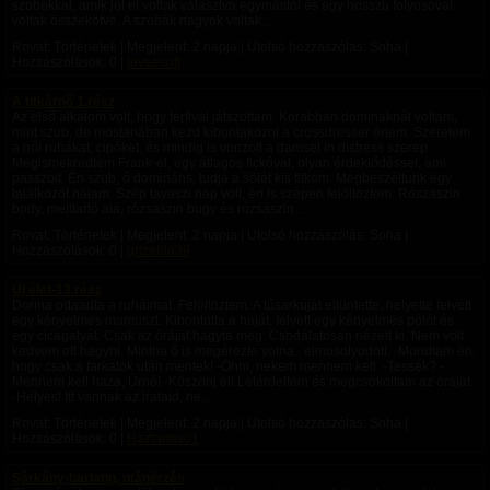
szobákkal, amik jól el voltak választva egymástól és egy hosszú folyosóval
voltak összekötve. A szobák nagyok voltak,...
Rovat: Történetek | Megjelent:
2 napja
| Utolsó hozzászólás: Soha |
Hozzászólások: 0 |
leveesoft
A titkárnő 1.rész
Az első alkalom volt, hogy férfival játszottam. Korábban domináknál voltam,
mint szub, de mostanában kezd kibontakozni a crossdresser énem. Szeretem
a női ruhákat, cipőket, és mindig is vonzott a damsel in distress szerep.
Megismekredtem Frank-el, egy átlagos fickóval, olyan érdeklődéssel, ami
passzolt. Én szub, ő domináns, tudja a sötét kis titkom. Megbeszéltunk egy
találkozót nálam. Szép tavaszi nap volt, én is szépen felöltöztem. Rószaszin
body, melltartó alá, rózsaszin bugy és rózsaszin...
Rovat: Történetek | Megjelent:
2 napja
| Utolsó hozzászólás: Soha |
Hozzászólások: 0 |
grizelda39
Új élet-13.rész
Dorina odaadta a ruháimat. Felöltöztem. A tűsarkúját eltüntette, helyette felvett
egy kényelmes mamuszt. Kibontotta a haját, felvett egy kényelmes pólót és
egy cicagatyát. Csak az óráját hagyta meg. Csodálatosan nézett ki. Nem volt
kedvem ott hagyni. Mintha ő is megérezte volna.. elmosolyodott: -Mondtam én,
hogy csak a farkatok után mentek! -Öhm, nekem mennem kell. -Tessék? -
Mennem kell haza, Úrnő! -Köszönj el! Letérdeltem és megcsókoltam az óráját.
-Helyes! Itt vannak az irataid, ne...
Rovat: Történetek | Megjelent:
2 napja
| Utolsó hozzászólás: Soha |
Hozzászólások: 0 |
Haztartas01
Sárkány-barlang, utánérzés