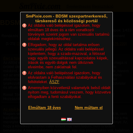
Bejelentkezés
Regisztráció
SmPixie.com - BDSM szexpartnerkereső,
társkereső és közösségi portál
BDSM Magazin
Az oldalra való belépéssel igazolom, hogy
elmúltam 18 éves és a rám vonatkozó
Lapok: 1/433
törvények szerint jogom van szexuális tartalmú
Rendezés:
Legújabb cikkek
Legtöbb komment
Utolsó komment
oldalak megtekintéséhez.
[1-25]
[26-50]
[51-75]
[76-100]
[101-125]
[126-150]
[151-175]
[176-200]
Elfogadom, hogy az oldal tartalma erősen
szexuális jellegű. Az oldalra való belépéssel
[201-225]
Következő »
kijelentem, hogy a szado-mazoval, a fétissel
vagy egyéb szexualitással kapcsolatos képek,
Élet a Szecsőváry tanyán - 1. fejezet – Egy ember kevés
írások és egyéb dolgok nem ütköznek
Az Alföld végtelen rónaságán, ahol a szél úgy kergette a port, mintha maga is
örökké úton volna, állt egy nagy birtok. A környéken senki sem nevezte
elveimbe, nem zaklatnak fel.
másként, csak Szecsőváry tanyának. A név nemcsak a földet jelentette, hanem
Az oldalra való belépéssel igazolom, hogy
azt az embert is, akié volt. Szecsőváry Attila, a környék egyik legismertebb
elolvastam a Felhasználási szabályokat és
állatorvosa, hatvan év körüli, tekintélyt parancsoló férfi volt. Aki egyszer
feltételeket.
ÁSZF
találkozott vele, sokáig nem felejtette el. Magas termete, nyugodt mozdulatai
és átható tekintete azt...
Amennyiben közvetlenül valamelyik belső oldalt
nyitom meg, tudomásul veszem, hogy közvetve
Rovat: Történetek | Megjelent:
2 napja
| Utolsó hozzászólás:
2 napja
|
elfogadtam a fenti szabályokat.
Hozzászólások: 2 |
Paradicsom69
Elmúltam 18 éves
Nem múltam el
Az első bukta - negyedik rész -
Magam sem hiszem el, de ezek a fantáziák a saját fejemből pattantak ki, nem
hallottam róla, nem olvastam róla, nem láttam róla videót, nem tudom ez a ma
mennyire képzelhető el, hogy amiket csináltam saját fantázia szüleménye. Az,
hogy a következő történet mikor történt már nem tudom, nem is tudom
behatárolni. A nagynénikémnél nyaraltam, egy régi polgári lakás volt, hatalmas