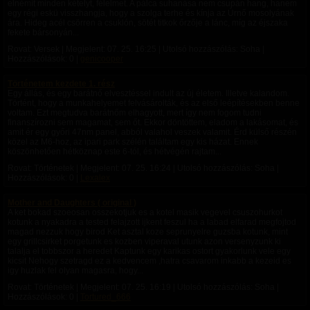
elnémít minden kételyt, félelmet. A pálca suhanása nem csupán hang, hanem
egy régi eskü visszhangja, hogy a szolga terhe és kínja az Úrnő mosolyának
ára. Hideg acél csörren a csuklón, sötét titkok őrzője a lánc, míg az éjszaka
fekete bársonyán...
Rovat: Versek | Megjelent:
07. 25. 16:25
| Utolsó hozzászólás: Soha |
Hozzászólások: 0 |
genicooper
Történetem kezdete 1. rész
Egy állás, és egy barátnő elvesztéssel indult az új életem. Illetve kalandom.
Történt, hogy a munkahelyemet felvásárolták, és az első leépítésekben benne
voltam. Ezt megtudva barátnőm elhagyott, mert így nem fogom tudni
finanszírozni sem magamat, sem őt. Ekkor döntöttem, eladom a lakásomat, és
amit ér egy győri 47nm panel, abból valahol veszek valamit. Érd külső részén
közel az M6-hoz, az ipari park szélén találtam egy kis házat. Ennek
köszönhetően hétköznap este 6-tól, és hétvégén rajtam...
Rovat: Történetek | Megjelent:
07. 25. 16:24
| Utolsó hozzászólás: Soha |
Hozzászólások: 0 |
Lexalex
Mother and Daughters ( original )
A ket bokad szoeosan osszekotjuk es a kotel masik vegevel csuszohurkot
kotunk a nyakadra a tested felajzott ijkent feszul ha a labad elfarad megfojtod
magad nezzuk hogy birod Ket asztal koze seprunyelre guzsba kotunk, mint
egy grillcsirket porgetunk es kozben viperaval utunk azon versenyzunk ki
talalja el tobbszor a heredet Kaptunk egy karikas ostort gyakorlunk vele egy
kicsit Nehogy szetragd ez a kedvencem ,hatra csavarom inkabb a kezeid es
igy huzlak fel olyan magasra, hogy...
Rovat: Történetek | Megjelent:
07. 25. 16:19
| Utolsó hozzászólás: Soha |
Hozzászólások: 0 |
Tortured_666