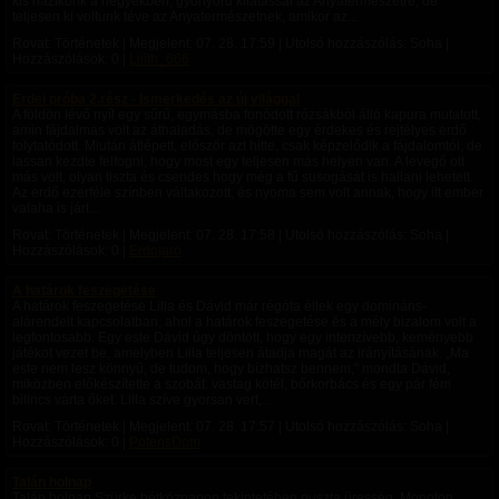
kis házikónk a hegyekben, gyönyörű kilátással az Anyatermészetre, de
teljesen ki voltunk téve az Anyatermészetnek, amikor az...
Rovat: Történetek | Megjelent:
07. 28. 17:59
| Utolsó hozzászólás: Soha |
Hozzászólások: 0 |
Lilith_666
Erdei próba 2.rész - Ismerkedés az új világgal
A földön lévő nyíl egy sűrű, egymásba fonódott rózsákból álló kapura mutatott,
amin fájdalmas volt az áthaladás, de mögötte egy érdekes és rejtélyes erdő
folytatódott. ​Miután átlépett, először azt hitte, csak képzelődik a fájdalomtól, de
lassan kezdte felfogni, hogy most egy teljesen más helyen van. A levegő ott
más volt, olyan tiszta és csendes hogy még a fű susogását is hallani lehetett.
Az erdő ezerféle színben váltakozott, és nyoma sem volt annak, hogy itt ember
valaha is járt...
Rovat: Történetek | Megjelent:
07. 28. 17:58
| Utolsó hozzászólás: Soha |
Hozzászólások: 0 |
Erdojaro
A határok feszegetése
A határok feszegetése Lilla és Dávid már régóta éltek egy domináns-
alárendelt kapcsolatban, ahol a határok feszegetése és a mély bizalom volt a
legfontosabb. Egy este Dávid úgy döntött, hogy egy intenzívebb, keményebb
játékot vezet be, amelyben Lilla teljesen átadja magát az irányításának. „Ma
este nem lesz könnyű, de tudom, hogy bízhatsz bennem,” mondta Dávid,
miközben előkészítette a szobát: vastag kötél, bőrkorbács és egy pár fém
bilincs várta őket. Lilla szíve gyorsan vert,...
Rovat: Történetek | Megjelent:
07. 28. 17:57
| Utolsó hozzászólás: Soha |
Hozzászólások: 0 |
PotensDom
Talán holnap
Talán holnap Szürke hétköznapon tekintetében puszta üresség, Monoton