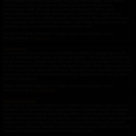
Olyan régóta szerveztük ezt a randit, hogy már nem is hittem, hogy valaha
összejön. De aztán csak sikerült. A Katica presszóban találkoztunk,
pontosabban előtte, de aztán gyorsan továbbmentünk. Otthon volt a
pálcagyűjteménye, tele különlegességekkel, ami érdekelt. Nálam is volt,
szépen becsomagolva, néhány eszköz. A kedvencek. Meg amiket eddig még
nem próbáltam. Mert túl erősnek tartottam. Vagy féltem. Ijesztőek voltak már
ránézésre. Egy masszív felépitésű, kieső utcában levő...
Rovat: Történetek | Megjelent:
2 napja
| Utolsó hozzászólás: Soha |
Hozzászólások: 0 |
Makvirag
Szex szolga 8
A medencéhez érve egy kis emelvényt láttam felállítva, mögötte egy kivetítő
volt. Az emelvény előtt 4 szék, az Urak már ott ültek. Pár szolga ácsorgott még
ott, ők voltak azok, akiknek mára már nem volt dolguk, és eljöttek nézőnek. Az
őr felvezetett az emelvényre, majd otthagyott. A másik három szexszolga is már
itt volt. Viszont csak rajtam volt női ruha. Valamiért rajtam szerették ezeket látni,
nem tudom miért csak nekem kellett viselnem. Elég megalázó volt. Gazdám
feljött az emelvényre,...
Rovat: Történetek | Megjelent:
2 napja
| Utolsó hozzászólás: Soha |
Hozzászólások: 0 |
Szolga1989
Mazó Nelli naplója1
Nelli vagyok, egy mazó, nimfomániás, érzékeny lány. Nagyon szép lánynak
születtem. Már baba koromban megcsodálták a sötétkék intenzív szemeimet
és az aranyszőke hajamat. Aztán ahogy nőttem, egyre magasabb és szebb
lettem. Tatabányán laktunk egy panelban, a fiuk már korán elkezdtek udvarolni
nekem és ez azóta is így van. Mindig is arányos, szép testem volt, igézően
vonzó magas lábakkal. Elértem a 180 centi magasságot, kedves és bájos, de
ugyanakkor határozott arcom lett, ám a fenekem volt a...