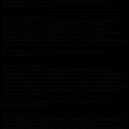
Rovat: Történetek | Megjelent:
2 napja
| Utolsó hozzászólás: Soha |
Hozzászólások: 0 |
hurkasandras
Short cut ( rövidre vágva )
Nem baj, hogy harminc év van köztünk, a sokkal idősebb pasik alázása és
kínzása és kivégzése sokkal nagyobb HATALMAT jelent. A kínzásról:
funkcionális kínzás, azaz vallatás éss büntetés. Ha vallasz vagy letelt a
kiszabott büntetés, megkegyelmezek. Az élvezeti kinzásnál nem ismerem a
kegyelem szót! Kivégzés végrehajtása előtt az utolsó pillanatban
megkegyelmezek, hogy tovább kinozhassalak... Snitt Igazi pincebörtön szinttel
kínzóteremmel és sok más csodás dologgal. élvezettel sorolom...
Rovat: Történetek | Megjelent:
2 napja
| Utolsó hozzászólás: Soha |
Hozzászólások: 0 |
Tortured_666
Bőrkorbács és fenekelés
Azeste, amikor a határok feszegetése új szintre lépett Anna és Péter már
régóta éltek egy domináns-alárendelt kapcsolatban, amelyben a fenekelés és
a kontroll játéka fontos szerepet játszott. Péter mindig is szerette, ha a játék
intenzív és határozott, de soha nem lépte túl Anna határait. Egy különleges
este Péter előkészítette a szobát: egy masszív fa paddal, bőrkorbáccsal és egy
puha, de erős kötéllel. Anna izgatottan várta, hogy újra átadhassa magát a
kontrollnak, tudva, hogy...
Rovat: Történetek | Megjelent:
2 napja
| Utolsó hozzászólás: Soha |
Hozzászólások: 0 |
PotensDom
Az élet mocskos hömpölye
Mikor a világos sötétre változik. Mikor a fehér fekete lesz. Mikor hegyes kardod
a lélegző kelyhembe döföd, Akkor tudom meg, hogy Itt jó helyem lesz..
Elfeledett múlt kísértete robogva ér utól, Mint bilincsed reccsenő fémes hangja,