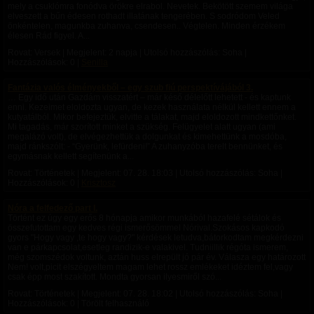
mely a csuklómra fonódva örökre elrabol. Nevetek. Bekötött szemem világa
elveszett a bűn édesen rothadt illatának tengerében. S sodródom Veled
önkéntelen, magunkba zuhanva, csendesen.. Végtelen. Minden érzékem
élesen Rád figyel. A...
Rovat: Versek | Megjelent:
2 napja
| Utolsó hozzászólás: Soha |
Hozzászólások: 0 |
Senilla
Fantázia valós élményekből – egy szub fiú perspektívájából 3.
… Egy idő után Gazdám visszatért – már késő délelőtt lehetett - és kaptunk
enni. Kezeimet eloldozta ugyan, de kezek használata nélkül kellett ennem a
kutyatálból. Mikor befejeztük, elvitte a tálakat, majd eloldozott mindkettőnket.
Mi tagadás, már szorított minket a szükség. Felügyelet alatt ugyan (ami
megalázó volt), de elvégezhettük a dolgunkat és kimehettünk a mosdóba,
majd ránkszólt: - “Gyerünk, lefürdeni!” A zuhanyzóba terelt bennünket, és
egymásnak kellett segítenünk a...
Rovat: Történetek | Megjelent:
07. 28. 18:03
| Utolsó hozzászólás: Soha |
Hozzászólások: 0 |
Krisztosz
Nóra a felfedező part I.
Történt ez úgy egy erős 8 hónapja amikor munkából hazafelé sétálok és
összefutottam egy kedves régi ismerősömmel Nórival.Szokásos kapkodó
gyors "Hogy vagy ,te hogy vagy?" kérdések letudva,bátorkodtam megkérdezni
van e párkapcsolat,esetleg randizik-e valakivel. Tudniillik régóta ismerem,
még szomszédok voltunk, aztán huss elrepült jó pár év. Válasza egy határozott
Nem! volt,picit elszégyeltem magam lehet rossz emlékeket idéztem fel,vagy
csak épp most szakított. Mondta gyorsan ilyesmiről szó...
Rovat: Történetek | Megjelent:
07. 28. 18:02
| Utolsó hozzászólás: Soha |
Hozzászólások: 0 | Törölt felhasználó