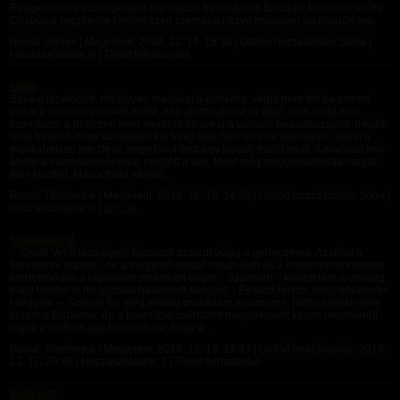
Reggelenként puszilgatnám Kis cipőbe beleraknám Büszkén térdelnék előtte
Odabújva megölelve Úrnőm szép szemébe nézve Imádnám én mindörökre
Rovat: Versek | Megjelent:
2014. 12. 14. 15:10
| Utolsó hozzászólás: Soha |
Hozzászólások: 0 | Törölt felhasználó
judith
Sokáig tépelődött, mit vigyen magával a klinikára, végül nem tett be semmi
extrát a szokásos holmik mellé. Alig aludt valamit az éjjel, nem tudta mire
számítson, a doktornő nem mondott túl sokat a várható beavatkozásról, inkább
arról beszélt, hogy várhatóan két hétig lesz bent és erre készüljön. Judith a
munkahelyén jelezte is, hogy távol lesz egy kisebb műtét miatt. A macskát már
átvitte a szomszédnénihez, megjött a taxi. Most még meggondolhatja magát,
félni kezdett. Mazochista vágyai...
Rovat: Történetek | Megjelent:
2014. 12. 13. 14:45
| Utolsó hozzászólás: Soha |
Hozzászólások: 0 |
tboy38
Szolgatánc II.
... Csatt! Velőt rázó égető fájdalom szaladt végig a gerincemen. Az ütést a
fenekemre kaptam, de a mogyoróvessző meghajlott és a medencecsontomon
körbefonódva a lágyékom mellett ért véget. - Számold! – kiáltott rám a vendég,
majd Úrnőm is megszólalt határozott hangon: - És tedd hozzá, hogy köszönöm
Hölgyem –, Szolga! Én még mindig próbáltam mocorogni, hátha csökkenteni
tudom a fájdalmat, de a fejem fölé csörlőzött megbilincselt kézen meztelenül
lógva a kertben úgy felcsörlőzve, hogy a...
Rovat: Történetek | Megjelent:
2014. 12. 13. 14:44
| Utolsó hozzászólás:
2014.
12. 17. 20:46
| Hozzászólások: 3 | Törölt felhasználó
Vadászat