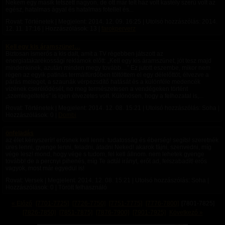
Nekem egy másik tetszett nagyon, de ott már telt ház volt kastély szerű volt az
egész, hatalmas ágyal és hatalmas fotellel és...
Rovat: Történetek | Megjelent:
2014. 12. 09. 16:25
| Utolsó hozzászólás:
2014.
12. 11. 17:16
| Hozzászólások: 13 |
farokperverz
Kell egy kis áramszünet…
Biztosan ismerős a kis dalt, amit a TV régebben játszott az
energiatakarékossági reklámok előtt: „Kell egy kis áramszünet, jót tesz majd
mindenkinek, azután minden megy tovább…” Ez jutott eszembe, mikor nem
régen az egyik patinás termálfürdőben töltöttem el egy délelőttöt, élvezve a
párás meleget, a szaunák vérpezsdítő hatását és a különféle medencék
vízének cserélődését, no meg természetesen a vendégeken történt
„szemlegeltetés” is igen élvezetes volt. Különösen, hogy a felhozatal is,...
Rovat: Történetek | Megjelent:
2014. 12. 08. 15:21
| Utolsó hozzászólás: Soha |
Hozzászólások: 0 |
Dombi
önfeladás
az élet kényszerír! erősnek kell lenni. tudatosság és éberség! segíts! szeretnék
üres lenni, gyenge lenni, feladni, átadni Neked! akarok fájni, szenvedni, míg
vége lesz! mond, hogy vége s tudom, fel kell állnom. nem lehetek gyenge
tovább! de a percnyi pihenés, míg Te adtál irányt, erőt ad, felszabadít! erős
vagyok, most már egyedül is!
Rovat: Versek | Megjelent:
2014. 12. 08. 15:21
| Utolsó hozzászólás: Soha |
Hozzászólások: 0 | Törölt felhasználó
« Előző
[7701-7725]
[7726-7750]
[7751-7775]
[7776-7800]
[7801-7825]
[7826-7850]
[7851-7875]
[7876-7900]
[7901-7925]
Következő »