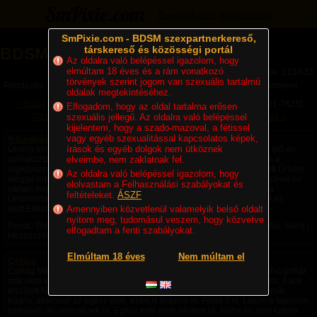
Bejelentkezés
Regisztráció
SmPixie.com - BDSM szexpartnerkereső,
társkereső és közösségi portál
BDSM Magazin (313/433)
Az oldalra való belépéssel igazolom, hogy
elmúltam 18 éves és a rám vonatkozó
Lapok: 313/433
törvények szerint jogom van szexuális tartalmú
Rendezés:
Legújabb cikkek
Legtöbb komment
Utolsó komment
oldalak megtekintéséhez.
« Előző
[7701-7725]
[7726-7750]
[7751-7775]
[7776-7800]
[7801-7825]
Elfogadom, hogy az oldal tartalma erősen
[7826-7850]
szexuális jellegű. Az oldalra való belépéssel
[7851-7875]
[7876-7900]
[7901-7925]
Következő »
kijelentem, hogy a szado-mazoval, a fétissel
vagy egyéb szexualitással kapcsolatos képek,
felszolgálás 3.
írások és egyéb dolgok nem ütköznek
Úrnőm kihívott a konyhába és azt mondta,hogy amíg ő a kaját készíti elő én
szórakoztassam a 3 Úrnőt. Erősen gondolkodtam mit tegyek,de aztán a
elveimbe, nem zaklatnak fel.
legegyszerűbb dolognál maradtam,vittem nekik egy kis konyakot,Zsófi Úrnőre
Az oldalra való belépéssel igazolom, hogy
eléggé odafigyeltem,neki kínáltam utoljára,majd mellétérdeltem a tálcával és
elolvastam a Felhasználási szabályokat és
vártam,hogy megigya az italát.Amíg én vártam,Gabi Úrnő kiment Vera
feltételeket.
ÁSZF
Úrnőmhöz és valamit kérdezett tőle,majd kb. fél perc múlva visszatért és
leült.Ekkor Vera Úrnő visszahívott a konyhába és...
Amennyiben közvetlenül valamelyik belső oldalt
nyitom meg, tudomásul veszem, hogy közvetve
Rovat: Történetek | Megjelent:
2014. 12. 20. 14:21
| Utolsó hozzászólás: Soha |
elfogadtam a fenti szabályokat.
Hozzászólások: 0 | Törölt felhasználó
Elmúltam 18 éves
Nem múltam el
Csillag
Csillag Megszédülök egy kicsit, amikor felállok az asztaltól. Az az utolsó pohár
már nem kellett volna, nagyon nem, ma biztos nem. Megrázom a fejem. A sok
elszívott fűnek a füstje még mindig szinte tapintható. Átható. Ilyenkor már
büdös, akárcsak az egész este, ezért is indulok el. Feláll ő is. Látom a szemem
sarkából, de nem nézek rá. Egész este nem néztem rá. Néha én sem tudom