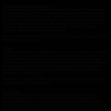
Elbaltázott szeánsz történései (1)
A szeánsz mindhárom résztvevőjét személyesen is ismertem, mindegyikkel
már találkoztam és játszottam is korábban. Mindegyik megemlítette korábban
azt, hogy szívesen résztvevője lenne olyan szeánsznak, ahol mások, többen
is, lennének. Ketten Sub beállítottságúak: az egyik negyvenes évei közepén
tart, míg a másik egy tízessel több nála. A fiatalabb Sub magas, erős, izmos
testalkatú, szőrtelen fazon és nagyon érdeklődő, sok mindent szeretne
kipróbálni, átélni, de azért a józan ész határain...
Rovat: Történetek | Megjelent:
2014. 12. 09. 16:25
| Utolsó hozzászólás: Soha |
Hozzászólások: 0 |
Dombi
Alázat
Jön már hallom cipő kopog Megjelenik térdre rogyok Térdepelve kutya pózba
Mert ilyen egy igaz szolga Bőrcsizmája orrom előtt Meghozta a drága Úrnőt
Szigorúan tekint le rám Köszöntsd Úrnőd kicsi szolgám Oda dugom butus
fejem Csizma szárát lefegyelem Puszilgatom, nyalom-falom Szépen fényesen
ragyogjon Mind a kettőt le ápolom Tisztítgatom, talpát nyalom Gyorsan jár a
kicsi nyelvem Öröm tölti meg a lelkem Mert az Úrnőm megtisztelem Ha Ő
foglalkozik velem Megjelenik,...
Rovat: Versek | Megjelent:
2014. 12. 09. 16:25
| Utolsó hozzászólás: Soha |
Hozzászólások: 0 | Törölt felhasználó
A gerenda!
Mivel egyikünknek sem volt búvóhelye ezért, hogy újra lássuk egymást
béreltünk egy apartmant. Semmi luxusra nem hajtottunk, csak ne egy
lepukkant hely legyen. Az egyik nagyon tetszett neked, de húztam a szám,
még csak nem is sejtettem miért is tetszik neked annyira. Fel sem tűnt, hogy te
mit láthatsz benne! Csak később mesélted el miért az a hely fogót meg téged.