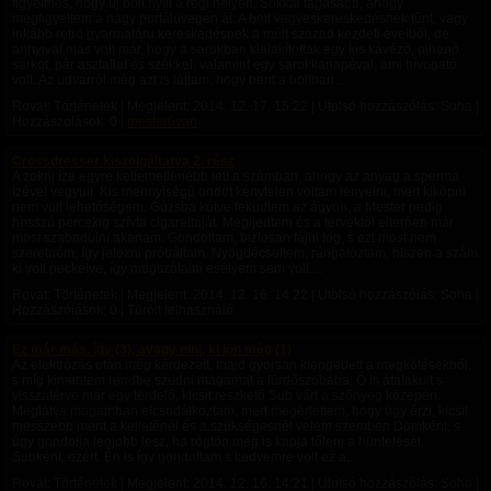
figyelmes, hogy új bolt nyílt a régi helyén. Sokkal tágasabb, ahogy
megfigyeltem a nagy portálüvegen át. A bolt vegyeskereskedésnek tűnt, vagy
inkább retro gyarmatáru kereskedésnek a múlt század kezdeti éveiből, de
annyival más volt már, hogy a sarokban kialakítottak egy kis kávézó, pihenő
sarkot, pár asztallal és székkel, valamint egy sarokkanapéval, ami hívogató
volt. Az udvarról még azt is láttam, hogy bent a boltban...
Rovat: Történetek | Megjelent:
2014. 12. 17. 15:22
| Utolsó hozzászólás: Soha |
Hozzászólások: 0 |
mester6van
Crossdresser kiszolgáltatva 2. rész
A zokni íze egyre kellemetlenebb lett a számban, ahogy az anyag a sperma
ízével vegyült. Kis mennyiségű ondót kénytelen voltam lenyelni, mert kiköpni
nem volt lehetőségem. Gúzsba kötve feküdtem az ágyon, a Mester pedig
hosszú percekig szívta cigarettáját. Megijedtem és a tervektől eltérően már
most szabadulni akartam. Gondoltam, biztosan fájni fog, s ezt most nem
szeretném, így jelezni próbáltam. Nyögdécseltem, rángatóztam, hiszen a szám
ki volt peckelve, így megszólalni esélyem sem volt....
Rovat: Történetek | Megjelent:
2014. 12. 16. 14:22
| Utolsó hozzászólás: Soha |
Hozzászólások: 0 | Törölt felhasználó
Ez már más, így (3), avagy nini, ki jön még (1)
Az elektrózás után még kérdezett, majd gyorsan kiengedett a megkötésekből,
s míg kimentem rendbe szedni magamat a fürdőszobába, Ő is átalakult s
visszatérve már egy térdelő, kicsit reszkető Sub várt a szőnyeg közepén.
Meglátva magamban elcsodálkoztam, mert megértettem, hogy úgy érzi, kicsit
messzebb ment a kelleténél és a szükségesnél velem szemben Domként, s
úgy gondolja legjobb lesz, ha rögtön meg is kapja tőlem a büntetését,
Subként, ezért. Én is így gondoltam s kedvemre volt ez a...
Rovat: Történetek | Megjelent:
2014. 12. 16. 14:21
| Utolsó hozzászólás: Soha |