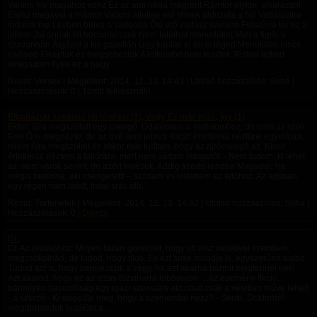
Valami hív magához vonz Ez az ami néha megront Rámtör olykor, elvarázsol
Elvisz magával a mámor Valami állatias erő Minek áldozata a Nő Vadászatra
indulok ma Lesben bújva a vadonba Ősi erő vadász szellem Felszínre tör ez a
jellem Jaj annak kit becserkészek Nem találhat menedéket Mint a tigris a
szavannán Átgázol a kis gazellán Úgy kaplak el én is téged Menekülni nincs
esélyed Elkaplak és megsebezlek A lelkembe bele teszlek Tested-lelked
elragadom Ilyen ez a nagy...
Rovat: Versek | Megjelent:
2014. 12. 13. 14:43
| Utolsó hozzászólás: Soha |
Hozzászólások: 0 | Törölt felhasználó
Elbaltázott szeánsz történései (3), vagy Ez már más, így (1)
Ekkor újra megszólalt egy csengő. Odaléptem a mobilomhoz, de nem az szólt.
Erre Ő is megnézte, de az övé sem jelzett. Kicsit értetlenül néztünk egymásra,
mikor újra megszólalt és akkor már tudtam, hogy az ajtócsengő az. Kicsit
értetlenül néztem a faliórára, mert nem vártam látogatót. - Nem tudom, ki lehet
az, nem várok senkit, de azért kinézek. Addig szedd rendbe Magadat, ha
mégis bejönne, aki csengetett! – szóltam és kisiettem az ajtóhoz. Az ajtóban
egy régen nem látott, fiatal srác állt...
Rovat: Történetek | Megjelent:
2014. 12. 13. 14:42
| Utolsó hozzászólás: Soha |
Hozzászólások: 0 |
Dombi
Dr.
Dr. Az olvasóhoz: Milyen bizarr gondolat, hogy ott ülsz valakivel szemben,
megcsókolnád, de tudod, hogy tilos. És ezt sose mondja ki, egyszerűen tudod.
Tudod azt is, hogy benne izzik a vágy, ha azt akarná bármit megtennél neki.
Azt akarod, hogy ez az izzás tűzviharrá lobbanjon. ...az esemény fikció,
bármilyen hasonlóság egy igazi szexuális aktussal csak a véletlen műve lehet!
- a szerző - Ki engedte meg, hogy a szemembe nézz? - Senki, Doktornő! -
megdermedek lesütöm a...