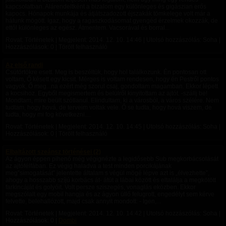
kapcsolatban. Alárendeltként a bizalom egy különleges és gigászian erős
kapocs. Hónapok munkája és átjátszadozott éjszakák tömkelege volt már a
hátunk mögött. Igaz, hogy a ragaszkodásomat gyengéd érzelmek okozzák, de
ettől különleges az egész. Átmentem. Vacsorával és borral...
Rovat: Történetek | Megjelent:
2014. 12. 10. 14:46
| Utolsó hozzászólás: Soha |
Hozzászólások: 0 | Törölt felhasználó
Az első randi
Csütörtökre esett. Meg is beszéltük, hogy hol találkozunk. Én pontosan ott
voltam, Ő késett egy kicsit. Mérges is voltam rendesen, hogy én Pestről pontos
vagyok, Ő meg...na ezért még szorul csaj, gondoltam magamban. Ekkor lépett
a kocsihoz. Egyből megismertem és belülről kinyitottam az ajtót. -szállj be!
Mondtam, mire beült szótlanul. Elindultam, ki a városból, a város szélére. Nem
tudtam, hogy hová, de terveim voltak vele. Ő se tudta, hogy hová viszem, de
tudta, hogy mi fog következni....
Rovat: Történetek | Megjelent:
2014. 12. 10. 14:45
| Utolsó hozzászólás: Soha |
Hozzászólások: 0 | Törölt felhasználó
Elbaltázott szeánsz történései (2)
Az ágyon éppen pihenő még végignézte a legidősebb Sub megkorbácsolását
az ajtófélfában. Ez végig haladva a test minden porcikájának
meg”simogatását” jelentette általam s végül mögé lépve azt is „élvezhette”,
ahogy a hosszabb szíjú korbács át- átüt a lábai között és eltalálja a megkötött
farkincáját és golyóit. Volt persze sziszegés, vonaglás eközben. Ekkor
megszólalt egy mobil hangja és az ágyon üllő felugrott, engedélyt sem kérve
felvette, belehallózott, majd csak annyit mondott: - Igen,...
Rovat: Történetek | Megjelent:
2014. 12. 10. 14:42
| Utolsó hozzászólás: Soha |
Hozzászólások: 0 |
Dombi