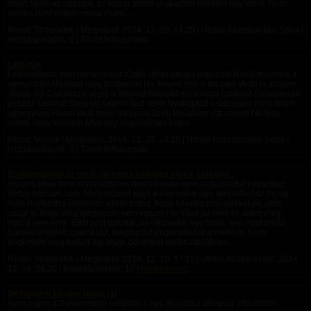
miért, talán az egészet, az egész témát el akartam felejteni egy időre. Nem
mintha nem vettem volna észre....
Rovat: Történetek | Megjelent:
2014. 12. 20. 14:20
| Utolsó hozzászólás: Soha |
Hozzászólások: 0 | Törölt felhasználó
Lábjáték
Letérdeltetsz, rám parancsolsz Cipőt, lábat szolga majszold Nyald fényesre a
nyelveddel Alázkodj meg tisztelettel Ha fényes már a kis cipő Vedd le szépen
ahogy illő Szaglászd végig a lábakat Becsüld ezt a nagy jutalmat Simogassad,
puszild szeresd Szép kis talpam tied lehet Nyalogasd a lábujjaim Kicsi finom
ujjbegyeim Finom kicsi nyelv és puszi Szép kis lábam ezt szereti Ne légy
mohó, csak finoman Mint egy engedelmes kutya
Rovat: Versek | Megjelent:
2014. 12. 20. 14:15
| Utolsó hozzászólás: Soha |
Hozzászólások: 0 | Törölt felhasználó
Szabadulásod az övtől, de kéjes kínlódás várt a székben..
Hosszú ideje nem élvezhettél és hosszú ideje nem is nyúlhattál farkadhoz
illetve hozzám sem. Most viszont eljött a nap mikor újra lekerülhet az öv, ha
nem viselkedsz rendesen akkor tudod, hogy következményekkel jár, akár
azzal is, hogy még megmosni sem veszem le rólad az övet és akkor még
hozzá sem érek. Ettől picit tartottál, de elkövettél egy hibát, ami miatt méltó
büntetést kellett szabni rád, megfogtad engedetlenül a melleim. Nem
engedtem meg neked így olyan büntetést kellett kitalálnom...
Rovat: Történetek | Megjelent:
2014. 12. 19. 17:11
| Utolsó hozzászólás:
2014.
12. 26. 06:20
| Hozzászólások: 10 |
farokperverz
Rémségek kicsiny boltja (1)
Nem régen a Belvárosban sétáltam s egy átjáróház udvarán arra lettem