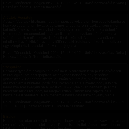
Rovat: Történetek | Megjelent:
2014. 12. 12. 14:13
| Utolsó hozzászólás: Soha |
Hozzászólások: 0 | Törölt felhasználó
A Játék- Végjáték
A Játék- Végjáték Írhatnám, hogy hát igen, ez volt életem legszebb kalandja és
hogy boldogan éltem tovább, de sajnos ahogy az lenni szokott, semmi nem
tart örökké így ez sem. Hogy hol kezdődtek elromlani közöttünk a dolgok?
Nem tudnám megmondani, talán amikor már nem voltam elég érdekes a
számára, amikor újfent elkezdte élesíteni a körmeit. Mert hogy a nőknek
mindig kell az új kihívás, az hogy jöjjön valaki és leigázza őket. Nem érik be
egy szimpla kis kapcsolattal és valahol jogos a...
Rovat: Történetek | Megjelent:
2014. 12. 12. 14:12
| Utolsó hozzászólás: Soha |
Hozzászólások: 0 | Törölt felhasználó
Szolgatánc
Háromnegyed órája vagyok büntetésben. A sarokban térdepelek tarkóra tett
kézzel egy durva dörzspapíron, az egyenes tartásáról egy seprőnyél
gondoskodik. Gondosan kitervelte Úrnőm a büntetést, mielőtt térdre
ereszkedtem a büntetési pozícióba, kezembe adta a nyelet, hogy a földre
támasztva ereszkedjem bele. Most kb. 20- 25 cm- t van bennem, jelentős
kényszert biztosítva, hogy ne merjek lazítani. Úrnőm most fejezte be a
beszélgetést barátaival. Nem mertem a beszélgetésükre figyelni, mégis...
Rovat: Történetek | Megjelent:
2014. 12. 10. 14:55
| Utolsó hozzászólás:
2014.
12. 11. 16:22
| Hozzászólások: 1 | Törölt felhasználó
Bizalom
Hazatérésem után be kellett ismernem, hogy az a világ amire vágytam már pár
éve amúgy is a lábaim előtt hevert. De azt is be kellett látnom, hogy a bdsm
játékokban a bizalom teljesen más fogalom, nem úgy ming egy rendes