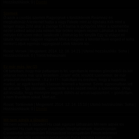
Hozzászólások: 0 |
Dombi
Szemek
Ó azok a csodás szemek Ragyognak s tündöklenek Reámnéz és
megbabonáz A testemet hajtja a vágy Fekete mint az éjjszaka Kék mint a
tenger maga Zöld akár a zsenge fű A barna is gyögyörű Mikor a szemembe
nézel Lelked adod oda nékem Bár örökre engem néznél Látnálak a lelked
mélyén Két szem mikor találkozik Lélekvirág bíz kinyílik Egy új világot mi
látunk Valamire nagyon vágyunk Mint a mágnes a tekintet Nem enged el soha
minket Látjuk egymás ragyogását Lélek tükrünk kis...
Rovat: Versek | Megjelent:
2014. 12. 16. 14:21
| Utolsó hozzászólás: Soha |
Hozzászólások: 0 | Törölt felhasználó
Ez már más, így (2)
Ott tartottam, hogy már pattantam is fel, ugrottam ki minden göncömből és két
pillanat múlva már újra térdeltem „Uram” előtt, lesütött szemekkel, de már
anyaszült mezítelenül. - A z é r t ! – hallottam és éreztem, hogy a hajamba
markol, az egyik kezével, s lassan felemeli a fejemet. Szinte egyvonalban lett
az arcunk. – Így, lássalak. – jelentette ki és nézett merőn a szemembe. (Aha,
azt vizslatja, hogy mennyire vagyok dühös az arculcsapásokért. – gondoltam,
s nem tévedtem sokat. Mert azt...
Rovat: Történetek | Megjelent:
2014. 12. 14. 15:10
| Utolsó hozzászólás: Soha |
Hozzászólások: 0 |
Dombi
Mit nem adnék a lábadért
Mit nem adnék a lábadért Ha csak egyszer láthatnám Mit nem adnék kis
talpadért Ha csak egyszer puszilnám Megfoghatnám, maszíroznám
Csodálattal szimatolnám Rózsavízzel locsolgatnám Finom krémmel
ápolgatnám Hűs esténként betakarnám Puha zokniba bújtatnám