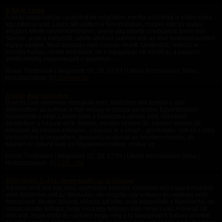
A tükör szoba
A lakás ajtaja halkan csukódott be mögöttem, mintha a külvilág is eltűnt volna
egy pillanat alatt. Laura állt előttem a félhomályban, magas, karcsú alakja
elegáns fekete selyemköntösben, amely alig takarta combjainak finom ívét.
Szemei, azok a mélyzöld, szinte áttetsző szemek már az első találkozásunkkor
foglyul ejtettek. Most azonban nem csupán nézett. Uralkodott. Vetkőzz le –
mondta halkan, szinte kedvesen, de a hangjában ott vibrált az a parancs,
amitől mindig megremegett a gyomrom. –...
Rovat: Történetek | Megjelent:
07. 28. 17:59
| Utolsó hozzászólás: Soha |
Hozzászólások: 0 |
szubmental
A vihar által megkötve
Brad és Didi viharosan játszanak bent, miközben kint tombol a szél
Befordultam az autóval a már amúgy is rozoga garázsba. Egyértelműen
készülődött a vihar. Láttam Didit a hálószoba ablaka előtt, miközben
áthajtottam a házunk előtt. Remek, minden készen áll, minden készen áll,
mindenki és minden a helyén... csapjon le a vihar! – gondoltam. Volt ez a szép
kis házikónk a hegyekben, gyönyörű kilátással az Anyatermészetre, de
teljesen ki voltunk téve az Anyatermészetnek, amikor az...
Rovat: Történetek | Megjelent:
07. 28. 17:59
| Utolsó hozzászólás: Soha |
Hozzászólások: 0 |
Lilith_666
Erdei próba 2.rész - Ismerkedés az új világgal
A földön lévő nyíl egy sűrű, egymásba fonódott rózsákból álló kapura mutatott,
amin fájdalmas volt az áthaladás, de mögötte egy érdekes és rejtélyes erdő
folytatódott. ​Miután átlépett, először azt hitte, csak képzelődik a fájdalomtól, de
lassan kezdte felfogni, hogy most egy teljesen más helyen van. A levegő ott
más volt, olyan tiszta és csendes hogy még a fű susogását is hallani lehetett.