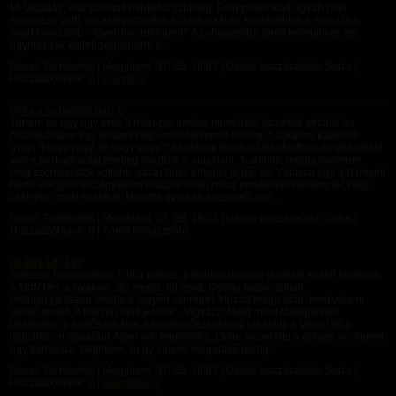
Mi tagadás, már szorított minket a szükség. Felügyelet alatt ugyan (ami
megalázó volt), de elvégezhettük a dolgunkat és kimehettünk a mosdóba,
majd ránkszólt: - “Gyerünk, lefürdeni!” A zuhanyzóba terelt bennünket, és
egymásnak kellett segítenünk a...
Rovat: Történetek | Megjelent:
07. 28. 18:03
| Utolsó hozzászólás: Soha |
Hozzászólások: 0 |
Krisztosz
Nóra a felfedező part I.
Történt ez úgy egy erős 8 hónapja amikor munkából hazafelé sétálok és
összefutottam egy kedves régi ismerősömmel Nórival.Szokásos kapkodó
gyors "Hogy vagy ,te hogy vagy?" kérdések letudva,bátorkodtam megkérdezni
van e párkapcsolat,esetleg randizik-e valakivel. Tudniillik régóta ismerem,
még szomszédok voltunk, aztán huss elrepült jó pár év. Válasza egy határozott
Nem! volt,picit elszégyeltem magam lehet rossz emlékeket idéztem fel,vagy
csak épp most szakított. Mondta gyorsan ilyesmiről szó...
Rovat: Történetek | Megjelent:
07. 28. 18:02
| Utolsó hozzászólás: Soha |
Hozzászólások: 0 | Törölt felhasználó
Új élet-12.rész
Teljesen bezsongtam. Fájt a bilincs, a térdem (hiszen térdelve kellett eljutnom
a fürdőbe), a nyakam, de mégis, jól esett. Dorina határozottan,
méltóságteljesen viselte a fegyőri szerepet. Húzott maga után, mint valami
utolsó senkit. A küszöb előtt jelezte: -Vigyázz! Majd némi rásegítéssel
bejutottam a fürdőszobába. A törölközőszárítóhoz lakatolta a láncot és a
lábbilincset egyaránt. Nem volt menekvés. Ekkor kicserélte a golyós peckemet
egy karikásra. Sejtettem, hogy valami megalázó dolog...
Rovat: Történetek | Megjelent:
07. 28. 18:01
| Utolsó hozzászólás: Soha |
Hozzászólások: 0 |
Haztartas01