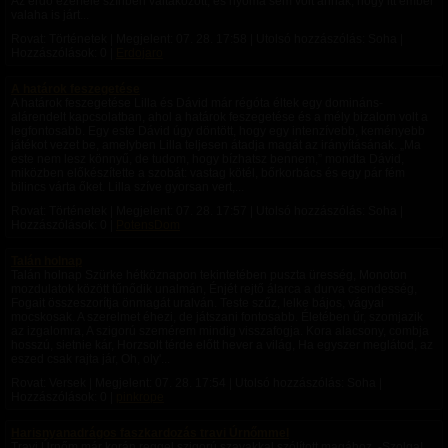
Az erdő ezerféle színben váltakozott, és nyoma sem volt annak, hogy itt ember
valaha is járt...
Rovat: Történetek | Megjelent:
07. 28. 17:58
| Utolsó hozzászólás: Soha |
Hozzászólások: 0 |
Erdojaro
A határok feszegetése
A határok feszegetése Lilla és Dávid már régóta éltek egy domináns-
alárendelt kapcsolatban, ahol a határok feszegetése és a mély bizalom volt a
legfontosabb. Egy este Dávid úgy döntött, hogy egy intenzívebb, keményebb
játékot vezet be, amelyben Lilla teljesen átadja magát az irányításának. „Ma
este nem lesz könnyű, de tudom, hogy bízhatsz bennem,” mondta Dávid,
miközben előkészítette a szobát: vastag kötél, bőrkorbács és egy pár fém
bilincs várta őket. Lilla szíve gyorsan vert,...
Rovat: Történetek | Megjelent:
07. 28. 17:57
| Utolsó hozzászólás: Soha |
Hozzászólások: 0 |
PotensDom
Talán holnap
Talán holnap Szürke hétköznapon tekintetében puszta üresség, Monoton
mozdulatok között tűnődik unalmán, Énjét rejtő álarca a durva csendesség,
Fogait összeszorítja önmagát uralván. Teste szűz, lelke bájos, vágyai
mocskosak. A szerelmet éhezi, de játszani fontosabb. Életében űr, szomjazik
az izgalomra, A szigorú szemérem mindig visszafogja. Kora alacsony, combja
hosszú, sietnie kár, Horzsolt térde előtt hever a világ, Ha egyszer meglátod, az
eszed csak rajta jár, Oh, oly'...
Rovat: Versek | Megjelent:
07. 28. 17:54
| Utolsó hozzászólás: Soha |
Hozzászólások: 0 |
pinkrope
Harisnyanadrágos faszkardozás travi Úrnőmmel
Travi Úrnőm már korán reggel szigorú szavakkal szólított magához. -Szolga!