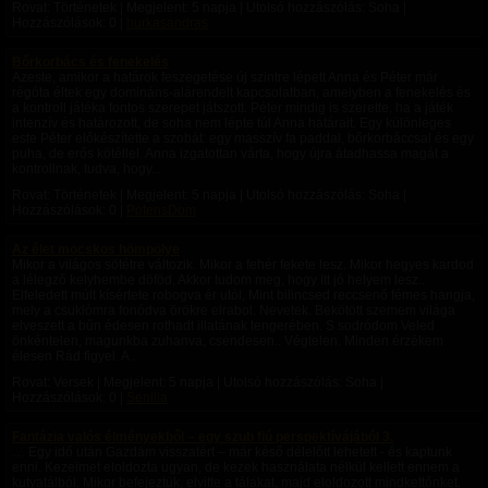
Rovat: Történetek | Megjelent:
5 napja
| Utolsó hozzászólás: Soha |
Hozzászólások: 0 |
hurkasandras
Bőrkorbács és fenekelés
Azeste, amikor a határok feszegetése új szintre lépett Anna és Péter már
régóta éltek egy domináns-alárendelt kapcsolatban, amelyben a fenekelés és
a kontroll játéka fontos szerepet játszott. Péter mindig is szerette, ha a játék
intenzív és határozott, de soha nem lépte túl Anna határait. Egy különleges
este Péter előkészítette a szobát: egy masszív fa paddal, bőrkorbáccsal és egy
puha, de erős kötéllel. Anna izgatottan várta, hogy újra átadhassa magát a
kontrollnak, tudva, hogy...
Rovat: Történetek | Megjelent:
5 napja
| Utolsó hozzászólás: Soha |
Hozzászólások: 0 |
PotensDom
Az élet mocskos hömpölye
Mikor a világos sötétre változik. Mikor a fehér fekete lesz. Mikor hegyes kardod
a lélegző kelyhembe döföd, Akkor tudom meg, hogy Itt jó helyem lesz..
Elfeledett múlt kísértete robogva ér utól, Mint bilincsed reccsenő fémes hangja,
mely a csuklómra fonódva örökre elrabol. Nevetek. Bekötött szemem világa
elveszett a bűn édesen rothadt illatának tengerében. S sodródom Veled
önkéntelen, magunkba zuhanva, csendesen.. Végtelen. Minden érzékem
élesen Rád figyel. A...
Rovat: Versek | Megjelent:
5 napja
| Utolsó hozzászólás: Soha |
Hozzászólások: 0 |
Senilla
Fantázia valós élményekből – egy szub fiú perspektívájából 3.
… Egy idő után Gazdám visszatért – már késő délelőtt lehetett - és kaptunk
enni. Kezeimet eloldozta ugyan, de kezek használata nélkül kellett ennem a
kutyatálból. Mikor befejeztük, elvitte a tálakat, majd eloldozott mindkettőnket.