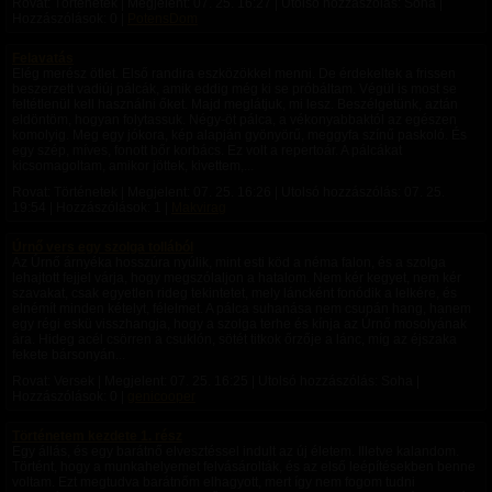
Rovat: Történetek | Megjelent:
07. 25. 16:27
| Utolsó hozzászólás: Soha |
Hozzászólások: 0 |
PotensDom
Felavatás
Elég merész ötlet. Első randira eszközökkel menni. De érdekeltek a frissen
beszerzett vadiúj pálcák, amik eddig még ki se próbáltam. Végül is most se
feltétlenül kell használni őket. Majd meglátjuk, mi lesz. Beszélgetünk, aztán
eldöntöm, hogyan folytassuk. Négy-öt pálca, a vékonyabbaktól az egészen
komolyig. Meg egy jókora, kép alapján gyönyörű, meggyfa színű paskoló. És
egy szép, míves, fonott bőr korbács. Ez volt a repertoár. A pálcákat
kicsomagoltam, amikor jöttek, kivettem,...
Rovat: Történetek | Megjelent:
07. 25. 16:26
| Utolsó hozzászólás:
07. 25.
19:54
| Hozzászólások: 1 |
Makvirag
Úrnő vers egy szolga tollából
Az Úrnő árnyéka hosszúra nyúlik, mint esti köd a néma falon, és a szolga
lehajtott fejjel várja, hogy megszólaljon a hatalom. Nem kér kegyet, nem kér
szavakat, csak egyetlen rideg tekintetet, mely láncként fonódik a lelkére, és
elnémít minden kételyt, félelmet. A pálca suhanása nem csupán hang, hanem
egy régi eskü visszhangja, hogy a szolga terhe és kínja az Úrnő mosolyának
ára. Hideg acél csörren a csuklón, sötét titkok őrzője a lánc, míg az éjszaka
fekete bársonyán...
Rovat: Versek | Megjelent:
07. 25. 16:25
| Utolsó hozzászólás: Soha |
Hozzászólások: 0 |
genicooper
Történetem kezdete 1. rész
Egy állás, és egy barátnő elvesztéssel indult az új életem. Illetve kalandom.
Történt, hogy a munkahelyemet felvásárolták, és az első leépítésekben benne
voltam. Ezt megtudva barátnőm elhagyott, mert így nem fogom tudni