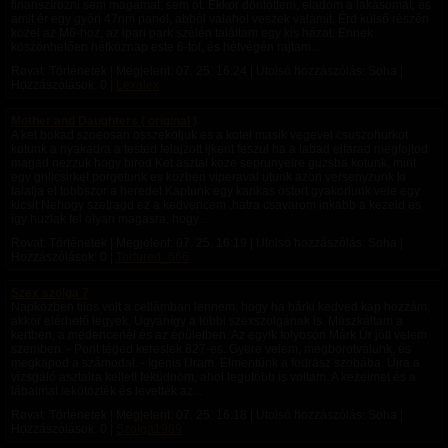
finanszírozni sem magamat, sem őt. Ekkor döntöttem, eladom a lakásomat, és
amit ér egy győri 47nm panel, abból valahol veszek valamit. Érd külső részén
közel az M6-hoz, az ipari park szélén találtam egy kis házat. Ennek
köszönhetően hétköznap este 6-tól, és hétvégén rajtam...
Rovat: Történetek | Megjelent:
07. 25. 16:24
| Utolsó hozzászólás: Soha |
Hozzászólások: 0 |
Lexalex
Mother and Daughters ( original )
A ket bokad szoeosan osszekotjuk es a kotel masik vegevel csuszohurkot
kotunk a nyakadra a tested felajzott ijkent feszul ha a labad elfarad megfojtod
magad nezzuk hogy birod Ket asztal koze seprunyelre guzsba kotunk, mint
egy grillcsirket porgetunk es kozben viperaval utunk azon versenyzunk ki
talalja el tobbszor a heredet Kaptunk egy karikas ostort gyakorlunk vele egy
kicsit Nehogy szetragd ez a kedvencem ,hatra csavarom inkabb a kezeid es
igy huzlak fel olyan magasra, hogy...
Rovat: Történetek | Megjelent:
07. 25. 16:19
| Utolsó hozzászólás: Soha |
Hozzászólások: 0 |
Tortured_666
Szex szolga 7
Napközben tilos volt a cellámban lennem, hogy ha bárki kedved kap hozzám,
akkor elérhető legyek. Ugyanígy a többi szexszolgának is. Mászkáltam a
kertben, a medencenél és az épületben. Az egyik folyosón Márk Úr jött velem
szemben. - Pont téged kereslek 827-es. Gyere velem, megborotválunk, és
megkapod a számodat. - Igenis Uram. Elmentünk a fodrász szobába. Újra a
vizsgáló asztalra kellett feküdnöm, ahol legutóbb is voltam. A kezeimet és a
lábaimat lekötözték és levették az...
Rovat: Történetek | Megjelent:
07. 25. 16:18
| Utolsó hozzászólás: Soha |
Hozzászólások: 0 |
Szolga1989