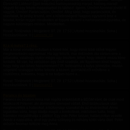
Ébresztő! Lábhoz! Éjjeli testszínű harisnyanadrág marad, hálóing marad!
Vegyél fel egy fekete magassarkút és lábhoz! -Igenis, Úrnőm! Azonnal jövök! Itt
vagyok, Úrnőm! Parancsoljon, Úrnőm! -Még szép, hogy parancsolok, én
utasítalak, te pedig teszed, ami a kötelességed! Nagyon egyszerű lesz a
feladat, korán reggel mindketten el fogunk élvezni a harisnyanadrágunkba, de
nagyon különleges módon. Mindketten...
Rovat: Történetek | Megjelent:
07. 28. 17:53
| Utolsó hozzászólás: Soha |
Hozzászólások: 0 |
Larissza_cd
Ki a jó kutya? 1 rész.
Már a korai vonattal indultam a Keleti felé, hogy minél több időnk legyen
megismerkedni egymással. Ha úgy tetszik, már évtizedek óta vártam erre a
pillanatra, valahogy olykor mégis úgy éreztem, lehet, hogy inkább vissza kéne
fordulni. Mi van, ha valójában egy őrült szadista, aki figyelmen kívül hagyja,
hogy még van kihez hazamennem? Pl. belevarrna a kutya jelmezbe, miután
szigetelő szalaggal körbe tekerte a kezem, gyorskötözőt erősítene a
csuklómra, bokámra, hogy ki ne tudjam húzni a...
Rovat: Történetek | Megjelent:
07. 28. 17:52
| Utolsó hozzászólás: Soha |
Hozzászólások: 0 |
Marcipan21
Parancs és bizalom
Parancs és bizalom Anna már régóta érdeklődött a BDSM iránt, de csak most
találkozott Péterrel, aki domináns szerepet vállalt. Első találkozásuk után
megbeszélték a határokat, a biztonsági szavakat és az elvárásokat. Anna
izgatottan várta, hogy átadja magát a kontrollnak, miközben tudta, hogy
bármikor megállíthatja a játékot. Egy este Péter lassan, határozottan vezette
Annát a nappaliba, ahol egy puha szőnyeg és néhány kötél várta őket. Péter
először finoman kötözte meg Anna...