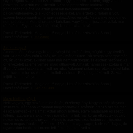
Olyan régóta szerveztük ezt a randit, hogy már nem is hittem, hogy valaha
összejön. De aztán csak sikerült. A Katica presszóban találkoztunk,
pontosabban előtte, de aztán gyorsan továbbmentünk. Otthon volt a
pálcagyűjteménye, tele különlegességekkel, ami érdekelt. Nálam is volt,
szépen becsomagolva, néhány eszköz. A kedvencek. Meg amiket eddig még
nem próbáltam. Mert túl erősnek tartottam. Vagy féltem. Ijesztőek voltak már
ránézésre. Egy masszív felépitésű, kieső utcában levő...
Rovat: Történetek | Megjelent:
5 napja
| Utolsó hozzászólás: Soha |
Hozzászólások: 0 |
Makvirag
Szex szolga 8
A medencéhez érve egy kis emelvényt láttam felállítva, mögötte egy kivetítő
volt. Az emelvény előtt 4 szék, az Urak már ott ültek. Pár szolga ácsorgott még
ott, ők voltak azok, akiknek mára már nem volt dolguk, és eljöttek nézőnek. Az
őr felvezetett az emelvényre, majd otthagyott. A másik három szexszolga is már
itt volt. Viszont csak rajtam volt női ruha. Valamiért rajtam szerették ezeket látni,
nem tudom miért csak nekem kellett viselnem. Elég megalázó volt. Gazdám
feljött az emelvényre,...
Rovat: Történetek | Megjelent:
5 napja
| Utolsó hozzászólás: Soha |
Hozzászólások: 0 |
Szolga1989
Mazó Nelli naplója1
Nelli vagyok, egy mazó, nimfomániás, érzékeny lány. Nagyon szép lánynak
születtem. Már baba koromban megcsodálták a sötétkék intenzív szemeimet
és az aranyszőke hajamat. Aztán ahogy nőttem, egyre magasabb és szebb
lettem. Tatabányán laktunk egy panelban, a fiuk már korán elkezdtek udvarolni
nekem és ez azóta is így van. Mindig is arányos, szép testem volt, igézően
vonzó magas lábakkal. Elértem a 180 centi magasságot, kedves és bájos, de
ugyanakkor határozott arcom lett, ám a fenekem volt a...