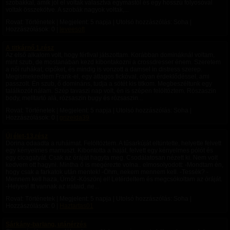
szobákkal, amik jól el voltak választva egymástól és egy hosszú folyosóval
voltak összekötve. A szobák nagyok voltak,...
Rovat: Történetek | Megjelent:
5 napja
| Utolsó hozzászólás: Soha |
Hozzászólások: 0 |
leveesoft
A titkárnő 1.rész
Az első alkalom volt, hogy férfival játszottam. Korábban domináknál voltam,
mint szub, de mostanában kezd kibontakozni a crossdresser énem. Szeretem
a női ruhákat, cipőket, és mindig is vonzott a damsel in distress szerep.
Megismekredtem Frank-el, egy átlagos fickóval, olyan érdeklődéssel, ami
passzolt. Én szub, ő domináns, tudja a sötét kis titkom. Megbeszéltunk egy
találkozót nálam. Szép tavaszi nap volt, én is szépen felöltöztem. Rószaszin
body, melltartó alá, rózsaszin bugy és rózsaszin...
Rovat: Történetek | Megjelent:
5 napja
| Utolsó hozzászólás: Soha |
Hozzászólások: 0 |
grizelda39
Új élet-13.rész
Dorina odaadta a ruháimat. Felöltöztem. A tűsarkúját eltüntette, helyette felvett
egy kényelmes mamuszt. Kibontotta a haját, felvett egy kényelmes pólót és
egy cicagatyát. Csak az óráját hagyta meg. Csodálatosan nézett ki. Nem volt
kedvem ott hagyni. Mintha ő is megérezte volna.. elmosolyodott: -Mondtam én,
hogy csak a farkatok után mentek! -Öhm, nekem mennem kell. -Tessék? -
Mennem kell haza, Úrnő! -Köszönj el! Letérdeltem és megcsókoltam az óráját.
-Helyes! Itt vannak az irataid, ne...
Rovat: Történetek | Megjelent:
5 napja
| Utolsó hozzászólás: Soha |
Hozzászólások: 0 |
Haztartas01
Sárkány-barlang, utánérzés