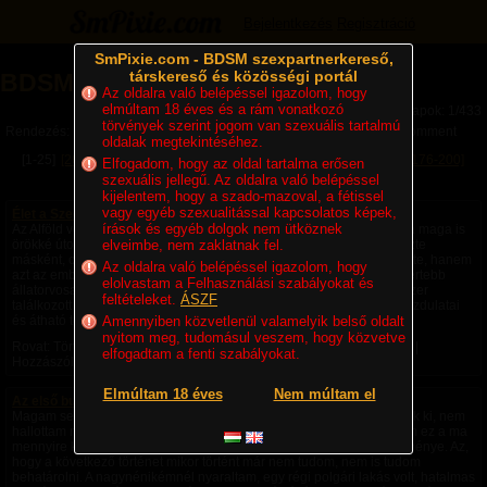
Bejelentkezés
Regisztráció
SmPixie.com - BDSM szexpartnerkereső,
társkereső és közösségi portál
BDSM Magazin
Az oldalra való belépéssel igazolom, hogy
elmúltam 18 éves és a rám vonatkozó
Lapok: 1/433
törvények szerint jogom van szexuális tartalmú
Rendezés:
Legújabb cikkek
Legtöbb komment
Utolsó komment
oldalak megtekintéséhez.
[1-25]
[26-50]
[51-75]
[76-100]
[101-125]
[126-150]
[151-175]
[176-200]
Elfogadom, hogy az oldal tartalma erősen
szexuális jellegű. Az oldalra való belépéssel
[201-225]
Következő »
kijelentem, hogy a szado-mazoval, a fétissel
vagy egyéb szexualitással kapcsolatos képek,
Élet a Szecsőváry tanyán - 1. fejezet – Egy ember kevés
írások és egyéb dolgok nem ütköznek
Az Alföld végtelen rónaságán, ahol a szél úgy kergette a port, mintha maga is
örökké úton volna, állt egy nagy birtok. A környéken senki sem nevezte
elveimbe, nem zaklatnak fel.
másként, csak Szecsőváry tanyának. A név nemcsak a földet jelentette, hanem
Az oldalra való belépéssel igazolom, hogy
azt az embert is, akié volt. Szecsőváry Attila, a környék egyik legismertebb
elolvastam a Felhasználási szabályokat és
állatorvosa, hatvan év körüli, tekintélyt parancsoló férfi volt. Aki egyszer
feltételeket.
ÁSZF
találkozott vele, sokáig nem felejtette el. Magas termete, nyugodt mozdulatai
és átható tekintete azt...
Amennyiben közvetlenül valamelyik belső oldalt
nyitom meg, tudomásul veszem, hogy közvetve
Rovat: Történetek | Megjelent:
5 napja
| Utolsó hozzászólás:
1 napja
|
elfogadtam a fenti szabályokat.
Hozzászólások: 4 |
Paradicsom69
Elmúltam 18 éves
Nem múltam el
Az első bukta - negyedik rész -
Magam sem hiszem el, de ezek a fantáziák a saját fejemből pattantak ki, nem
hallottam róla, nem olvastam róla, nem láttam róla videót, nem tudom ez a ma
mennyire képzelhető el, hogy amiket csináltam saját fantázia szüleménye. Az,
hogy a következő történet mikor történt már nem tudom, nem is tudom
behatárolni. A nagynénikémnél nyaraltam, egy régi polgári lakás volt, hatalmas