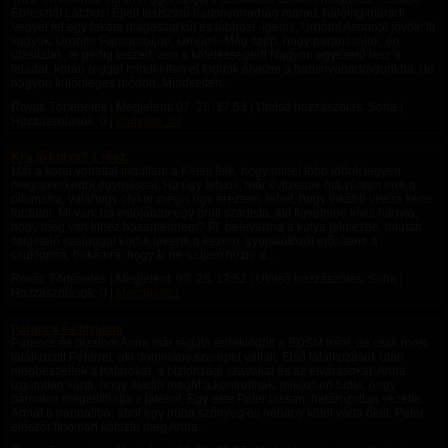
Ébresztő! Lábhoz! Éjjeli testszínű harisnyanadrág marad, hálóing marad!
Vegyél fel egy fekete magassarkút és lábhoz! -Igenis, Úrnőm! Azonnal jövök! Itt
vagyok, Úrnőm! Parancsoljon, Úrnőm! -Még szép, hogy parancsolok, én
utasítalak, te pedig teszed, ami a kötelességed! Nagyon egyszerű lesz a
feladat, korán reggel mindketten el fogunk élvezni a harisnyanadrágunkba, de
nagyon különleges módon. Mindketten...
Rovat: Történetek | Megjelent:
07. 28. 17:53
| Utolsó hozzászólás: Soha |
Hozzászólások: 0 |
Larissza_cd
Ki a jó kutya? 1 rész.
Már a korai vonattal indultam a Keleti felé, hogy minél több időnk legyen
megismerkedni egymással. Ha úgy tetszik, már évtizedek óta vártam erre a
pillanatra, valahogy olykor mégis úgy éreztem, lehet, hogy inkább vissza kéne
fordulni. Mi van, ha valójában egy őrült szadista, aki figyelmen kívül hagyja,
hogy még van kihez hazamennem? Pl. belevarrna a kutya jelmezbe, miután
szigetelő szalaggal körbe tekerte a kezem, gyorskötözőt erősítene a
csuklómra, bokámra, hogy ki ne tudjam húzni a...
Rovat: Történetek | Megjelent:
07. 28. 17:52
| Utolsó hozzászólás: Soha |
Hozzászólások: 0 |
Marcipan21
Parancs és bizalom
Parancs és bizalom Anna már régóta érdeklődött a BDSM iránt, de csak most
találkozott Péterrel, aki domináns szerepet vállalt. Első találkozásuk után
megbeszélték a határokat, a biztonsági szavakat és az elvárásokat. Anna
izgatottan várta, hogy átadja magát a kontrollnak, miközben tudta, hogy
bármikor megállíthatja a játékot. Egy este Péter lassan, határozottan vezette
Annát a nappaliba, ahol egy puha szőnyeg és néhány kötél várta őket. Péter
először finoman kötözte meg Anna...