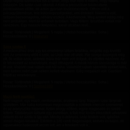
Olyan régóta szerveztük ezt a randit, hogy már nem is hittem, hogy valaha
összejön. De aztán csak sikerült. A Katica presszóban találkoztunk,
pontosabban előtte, de aztán gyorsan továbbmentünk. Otthon volt a
pálcagyűjteménye, tele különlegességekkel, ami érdekelt. Nálam is volt,
szépen becsomagolva, néhány eszköz. A kedvencek. Meg amiket eddig még
nem próbáltam. Mert túl erősnek tartottam. Vagy féltem. Ijesztőek voltak már
ránézésre. Egy masszív felépitésű, kieső utcában levő...
Rovat: Történetek | Megjelent:
5 napja
| Utolsó hozzászólás: Soha |
Hozzászólások: 0 |
Makvirag
Szex szolga 8
A medencéhez érve egy kis emelvényt láttam felállítva, mögötte egy kivetítő
volt. Az emelvény előtt 4 szék, az Urak már ott ültek. Pár szolga ácsorgott még
ott, ők voltak azok, akiknek mára már nem volt dolguk, és eljöttek nézőnek. Az
őr felvezetett az emelvényre, majd otthagyott. A másik három szexszolga is már
itt volt. Viszont csak rajtam volt női ruha. Valamiért rajtam szerették ezeket látni,
nem tudom miért csak nekem kellett viselnem. Elég megalázó volt. Gazdám
feljött az emelvényre,...
Rovat: Történetek | Megjelent:
5 napja
| Utolsó hozzászólás: Soha |
Hozzászólások: 0 |
Szolga1989
Mazó Nelli naplója1
Nelli vagyok, egy mazó, nimfomániás, érzékeny lány. Nagyon szép lánynak
születtem. Már baba koromban megcsodálták a sötétkék intenzív szemeimet
és az aranyszőke hajamat. Aztán ahogy nőttem, egyre magasabb és szebb
lettem. Tatabányán laktunk egy panelban, a fiuk már korán elkezdtek udvarolni
nekem és ez azóta is így van. Mindig is arányos, szép testem volt, igézően
vonzó magas lábakkal. Elértem a 180 centi magasságot, kedves és bájos, de
ugyanakkor határozott arcom lett, ám a fenekem volt a...