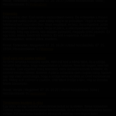
Rovat: Történetek | Megjelent:
07. 25. 16:27
| Utolsó hozzászólás: Soha |
Hozzászólások: 0 |
PotensDom
Felavatás
Elég merész ötlet. Első randira eszközökkel menni. De érdekeltek a frissen
beszerzett vadiúj pálcák, amik eddig még ki se próbáltam. Végül is most se
feltétlenül kell használni őket. Majd meglátjuk, mi lesz. Beszélgetünk, aztán
eldöntöm, hogyan folytassuk. Négy-öt pálca, a vékonyabbaktól az egészen
komolyig. Meg egy jókora, kép alapján gyönyörű, meggyfa színű paskoló. És
egy szép, míves, fonott bőr korbács. Ez volt a repertoár. A pálcákat
kicsomagoltam, amikor jöttek, kivettem,...
Rovat: Történetek | Megjelent:
07. 25. 16:26
| Utolsó hozzászólás:
07. 25.
19:54
| Hozzászólások: 1 |
Makvirag
Úrnő vers egy szolga tollából
Az Úrnő árnyéka hosszúra nyúlik, mint esti köd a néma falon, és a szolga
lehajtott fejjel várja, hogy megszólaljon a hatalom. Nem kér kegyet, nem kér
szavakat, csak egyetlen rideg tekintetet, mely láncként fonódik a lelkére, és
elnémít minden kételyt, félelmet. A pálca suhanása nem csupán hang, hanem
egy régi eskü visszhangja, hogy a szolga terhe és kínja az Úrnő mosolyának
ára. Hideg acél csörren a csuklón, sötét titkok őrzője a lánc, míg az éjszaka
fekete bársonyán...
Rovat: Versek | Megjelent:
07. 25. 16:25
| Utolsó hozzászólás: Soha |
Hozzászólások: 0 |
genicooper
Történetem kezdete 1. rész
Egy állás, és egy barátnő elvesztéssel indult az új életem. Illetve kalandom.
Történt, hogy a munkahelyemet felvásárolták, és az első leépítésekben benne
voltam. Ezt megtudva barátnőm elhagyott, mert így nem fogom tudni