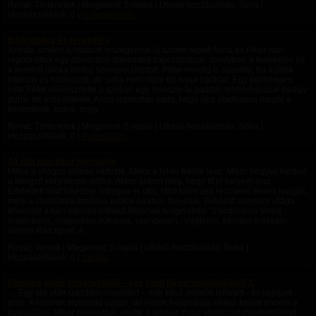
Rovat: Történetek | Megjelent:
5 napja
| Utolsó hozzászólás: Soha |
Hozzászólások: 0 |
hurkasandras
Bőrkorbács és fenekelés
Azeste, amikor a határok feszegetése új szintre lépett Anna és Péter már
régóta éltek egy domináns-alárendelt kapcsolatban, amelyben a fenekelés és
a kontroll játéka fontos szerepet játszott. Péter mindig is szerette, ha a játék
intenzív és határozott, de soha nem lépte túl Anna határait. Egy különleges
este Péter előkészítette a szobát: egy masszív fa paddal, bőrkorbáccsal és egy
puha, de erős kötéllel. Anna izgatottan várta, hogy újra átadhassa magát a
kontrollnak, tudva, hogy...
Rovat: Történetek | Megjelent:
5 napja
| Utolsó hozzászólás: Soha |
Hozzászólások: 0 |
PotensDom
Az élet mocskos hömpölye
Mikor a világos sötétre változik. Mikor a fehér fekete lesz. Mikor hegyes kardod
a lélegző kelyhembe döföd, Akkor tudom meg, hogy Itt jó helyem lesz..
Elfeledett múlt kísértete robogva ér utól, Mint bilincsed reccsenő fémes hangja,
mely a csuklómra fonódva örökre elrabol. Nevetek. Bekötött szemem világa
elveszett a bűn édesen rothadt illatának tengerében. S sodródom Veled
önkéntelen, magunkba zuhanva, csendesen.. Végtelen. Minden érzékem
élesen Rád figyel. A...
Rovat: Versek | Megjelent:
5 napja
| Utolsó hozzászólás: Soha |
Hozzászólások: 0 |
Senilla
Fantázia valós élményekből – egy szub fiú perspektívájából 3.
… Egy idő után Gazdám visszatért – már késő délelőtt lehetett - és kaptunk
enni. Kezeimet eloldozta ugyan, de kezek használata nélkül kellett ennem a
kutyatálból. Mikor befejeztük, elvitte a tálakat, majd eloldozott mindkettőnket.