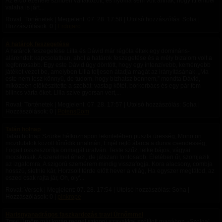
Az erdő ezerféle színben váltakozott, és nyoma sem volt annak, hogy itt ember
valaha is járt...
Rovat: Történetek | Megjelent:
07. 28. 17:58
| Utolsó hozzászólás: Soha |
Hozzászólások: 0 |
Erdojaro
A határok feszegetése
A határok feszegetése Lilla és Dávid már régóta éltek egy domináns-
alárendelt kapcsolatban, ahol a határok feszegetése és a mély bizalom volt a
legfontosabb. Egy este Dávid úgy döntött, hogy egy intenzívebb, keményebb
játékot vezet be, amelyben Lilla teljesen átadja magát az irányításának. „Ma
este nem lesz könnyű, de tudom, hogy bízhatsz bennem,” mondta Dávid,
miközben előkészítette a szobát: vastag kötél, bőrkorbács és egy pár fém
bilincs várta őket. Lilla szíve gyorsan vert,...
Rovat: Történetek | Megjelent:
07. 28. 17:57
| Utolsó hozzászólás: Soha |
Hozzászólások: 0 |
PotensDom
Talán holnap
Talán holnap Szürke hétköznapon tekintetében puszta üresség, Monoton
mozdulatok között tűnődik unalmán, Énjét rejtő álarca a durva csendesség,
Fogait összeszorítja önmagát uralván. Teste szűz, lelke bájos, vágyai
mocskosak. A szerelmet éhezi, de játszani fontosabb. Életében űr, szomjazik
az izgalomra, A szigorú szemérem mindig visszafogja. Kora alacsony, combja
hosszú, sietnie kár, Horzsolt térde előtt hever a világ, Ha egyszer meglátod, az
eszed csak rajta jár, Oh, oly'...
Rovat: Versek | Megjelent:
07. 28. 17:54
| Utolsó hozzászólás: Soha |
Hozzászólások: 0 |
pinkrope
Harisnyanadrágos faszkardozás travi Úrnőmmel
Travi Úrnőm már korán reggel szigorú szavakkal szólított magához. -Szolga!