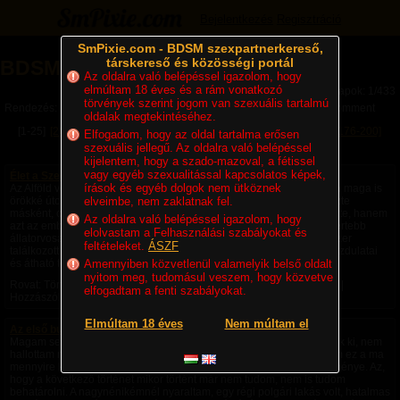
Bejelentkezés
Regisztráció
SmPixie.com - BDSM szexpartnerkereső,
társkereső és közösségi portál
BDSM Magazin
Az oldalra való belépéssel igazolom, hogy
elmúltam 18 éves és a rám vonatkozó
Lapok: 1/433
törvények szerint jogom van szexuális tartalmú
Rendezés:
Legújabb cikkek
Legtöbb komment
Utolsó komment
oldalak megtekintéséhez.
[1-25]
[26-50]
[51-75]
[76-100]
[101-125]
[126-150]
[151-175]
[176-200]
Elfogadom, hogy az oldal tartalma erősen
szexuális jellegű. Az oldalra való belépéssel
[201-225]
Következő »
kijelentem, hogy a szado-mazoval, a fétissel
vagy egyéb szexualitással kapcsolatos képek,
Élet a Szecsőváry tanyán - 1. fejezet – Egy ember kevés
írások és egyéb dolgok nem ütköznek
Az Alföld végtelen rónaságán, ahol a szél úgy kergette a port, mintha maga is
örökké úton volna, állt egy nagy birtok. A környéken senki sem nevezte
elveimbe, nem zaklatnak fel.
másként, csak Szecsőváry tanyának. A név nemcsak a földet jelentette, hanem
Az oldalra való belépéssel igazolom, hogy
azt az embert is, akié volt. Szecsőváry Attila, a környék egyik legismertebb
elolvastam a Felhasználási szabályokat és
állatorvosa, hatvan év körüli, tekintélyt parancsoló férfi volt. Aki egyszer
feltételeket.
ÁSZF
találkozott vele, sokáig nem felejtette el. Magas termete, nyugodt mozdulatai
és átható tekintete azt...
Amennyiben közvetlenül valamelyik belső oldalt
nyitom meg, tudomásul veszem, hogy közvetve
Rovat: Történetek | Megjelent:
5 napja
| Utolsó hozzászólás:
1 napja
|
elfogadtam a fenti szabályokat.
Hozzászólások: 4 |
Paradicsom69
Elmúltam 18 éves
Nem múltam el
Az első bukta - negyedik rész -
Magam sem hiszem el, de ezek a fantáziák a saját fejemből pattantak ki, nem
hallottam róla, nem olvastam róla, nem láttam róla videót, nem tudom ez a ma
mennyire képzelhető el, hogy amiket csináltam saját fantázia szüleménye. Az,
hogy a következő történet mikor történt már nem tudom, nem is tudom
behatárolni. A nagynénikémnél nyaraltam, egy régi polgári lakás volt, hatalmas