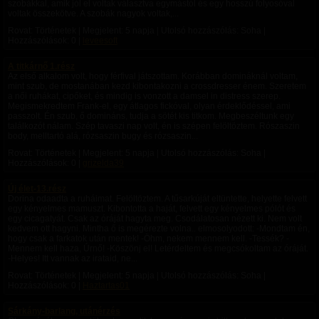
szobákkal, amik jól el voltak választva egymástól és egy hosszú folyosóval
voltak összekötve. A szobák nagyok voltak,...
Rovat: Történetek | Megjelent:
5 napja
| Utolsó hozzászólás: Soha |
Hozzászólások: 0 |
leveesoft
A titkárnő 1.rész
Az első alkalom volt, hogy férfival játszottam. Korábban domináknál voltam,
mint szub, de mostanában kezd kibontakozni a crossdresser énem. Szeretem
a női ruhákat, cipőket, és mindig is vonzott a damsel in distress szerep.
Megismekredtem Frank-el, egy átlagos fickóval, olyan érdeklődéssel, ami
passzolt. Én szub, ő domináns, tudja a sötét kis titkom. Megbeszéltunk egy
találkozót nálam. Szép tavaszi nap volt, én is szépen felöltöztem. Rószaszin
body, melltartó alá, rózsaszin bugy és rózsaszin...
Rovat: Történetek | Megjelent:
5 napja
| Utolsó hozzászólás: Soha |
Hozzászólások: 0 |
grizelda39
Új élet-13.rész
Dorina odaadta a ruháimat. Felöltöztem. A tűsarkúját eltüntette, helyette felvett
egy kényelmes mamuszt. Kibontotta a haját, felvett egy kényelmes pólót és
egy cicagatyát. Csak az óráját hagyta meg. Csodálatosan nézett ki. Nem volt
kedvem ott hagyni. Mintha ő is megérezte volna.. elmosolyodott: -Mondtam én,
hogy csak a farkatok után mentek! -Öhm, nekem mennem kell. -Tessék? -
Mennem kell haza, Úrnő! -Köszönj el! Letérdeltem és megcsókoltam az óráját.
-Helyes! Itt vannak az irataid, ne...
Rovat: Történetek | Megjelent:
5 napja
| Utolsó hozzászólás: Soha |
Hozzászólások: 0 |
Haztartas01
Sárkány-barlang, utánérzés