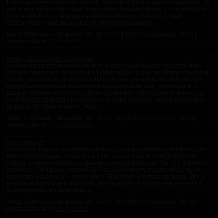
finanszírozni sem magamat, sem őt. Ekkor döntöttem, eladom a lakásomat, és
amit ér egy győri 47nm panel, abból valahol veszek valamit. Érd külső részén
közel az M6-hoz, az ipari park szélén találtam egy kis házat. Ennek
köszönhetően hétköznap este 6-tól, és hétvégén rajtam...
Rovat: Történetek | Megjelent:
07. 25. 16:24
| Utolsó hozzászólás: Soha |
Hozzászólások: 0 |
Lexalex
Mother and Daughters ( original )
A ket bokad szoeosan osszekotjuk es a kotel masik vegevel csuszohurkot
kotunk a nyakadra a tested felajzott ijkent feszul ha a labad elfarad megfojtod
magad nezzuk hogy birod Ket asztal koze seprunyelre guzsba kotunk, mint
egy grillcsirket porgetunk es kozben viperaval utunk azon versenyzunk ki
talalja el tobbszor a heredet Kaptunk egy karikas ostort gyakorlunk vele egy
kicsit Nehogy szetragd ez a kedvencem ,hatra csavarom inkabb a kezeid es
igy huzlak fel olyan magasra, hogy...
Rovat: Történetek | Megjelent:
07. 25. 16:19
| Utolsó hozzászólás: Soha |
Hozzászólások: 0 |
Tortured_666
Szex szolga 7
Napközben tilos volt a cellámban lennem, hogy ha bárki kedved kap hozzám,
akkor elérhető legyek. Ugyanígy a többi szexszolgának is. Mászkáltam a
kertben, a medencenél és az épületben. Az egyik folyosón Márk Úr jött velem
szemben. - Pont téged kereslek 827-es. Gyere velem, megborotválunk, és
megkapod a számodat. - Igenis Uram. Elmentünk a fodrász szobába. Újra a
vizsgáló asztalra kellett feküdnöm, ahol legutóbb is voltam. A kezeimet és a
lábaimat lekötözték és levették az...
Rovat: Történetek | Megjelent:
07. 25. 16:18
| Utolsó hozzászólás: Soha |
Hozzászólások: 0 |
Szolga1989