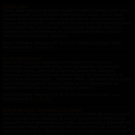
A tükör szoba
A lakás ajtaja halkan csukódott be mögöttem, mintha a külvilág is eltűnt volna
egy pillanat alatt. Laura állt előttem a félhomályban, magas, karcsú alakja
elegáns fekete selyemköntösben, amely alig takarta combjainak finom ívét.
Szemei, azok a mélyzöld, szinte áttetsző szemek már az első találkozásunkkor
foglyul ejtettek. Most azonban nem csupán nézett. Uralkodott. Vetkőzz le –
mondta halkan, szinte kedvesen, de a hangjában ott vibrált az a parancs,
amitől mindig megremegett a gyomrom. –...
Rovat: Történetek | Megjelent:
07. 28. 17:59
| Utolsó hozzászólás: Soha |
Hozzászólások: 0 |
szubmental
A vihar által megkötve
Brad és Didi viharosan játszanak bent, miközben kint tombol a szél
Befordultam az autóval a már amúgy is rozoga garázsba. Egyértelműen
készülődött a vihar. Láttam Didit a hálószoba ablaka előtt, miközben
áthajtottam a házunk előtt. Remek, minden készen áll, minden készen áll,
mindenki és minden a helyén... csapjon le a vihar! – gondoltam. Volt ez a szép
kis házikónk a hegyekben, gyönyörű kilátással az Anyatermészetre, de
teljesen ki voltunk téve az Anyatermészetnek, amikor az...
Rovat: Történetek | Megjelent:
07. 28. 17:59
| Utolsó hozzászólás: Soha |
Hozzászólások: 0 |
Lilith_666
Erdei próba 2.rész - Ismerkedés az új világgal
A földön lévő nyíl egy sűrű, egymásba fonódott rózsákból álló kapura mutatott,
amin fájdalmas volt az áthaladás, de mögötte egy érdekes és rejtélyes erdő
folytatódott. ​Miután átlépett, először azt hitte, csak képzelődik a fájdalomtól, de
lassan kezdte felfogni, hogy most egy teljesen más helyen van. A levegő ott
más volt, olyan tiszta és csendes hogy még a fű susogását is hallani lehetett.