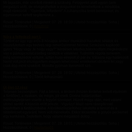
Mi tagadás, már szorított minket a szükség. Felügyelet alatt ugyan (ami
megalázó volt), de elvégezhettük a dolgunkat és kimehettünk a mosdóba,
majd ránkszólt: - “Gyerünk, lefürdeni!” A zuhanyzóba terelt bennünket, és
egymásnak kellett segítenünk a...
Rovat: Történetek | Megjelent:
07. 28. 18:03
| Utolsó hozzászólás: Soha |
Hozzászólások: 0 |
Krisztosz
Nóra a felfedező part I.
Történt ez úgy egy erős 8 hónapja amikor munkából hazafelé sétálok és
összefutottam egy kedves régi ismerősömmel Nórival.Szokásos kapkodó
gyors "Hogy vagy ,te hogy vagy?" kérdések letudva,bátorkodtam megkérdezni
van e párkapcsolat,esetleg randizik-e valakivel. Tudniillik régóta ismerem,
még szomszédok voltunk, aztán huss elrepült jó pár év. Válasza egy határozott
Nem! volt,picit elszégyeltem magam lehet rossz emlékeket idéztem fel,vagy
csak épp most szakított. Mondta gyorsan ilyesmiről szó...
Rovat: Történetek | Megjelent:
07. 28. 18:02
| Utolsó hozzászólás: Soha |
Hozzászólások: 0 | Törölt felhasználó
Új élet-12.rész
Teljesen bezsongtam. Fájt a bilincs, a térdem (hiszen térdelve kellett eljutnom
a fürdőbe), a nyakam, de mégis, jól esett. Dorina határozottan,
méltóságteljesen viselte a fegyőri szerepet. Húzott maga után, mint valami
utolsó senkit. A küszöb előtt jelezte: -Vigyázz! Majd némi rásegítéssel
bejutottam a fürdőszobába. A törölközőszárítóhoz lakatolta a láncot és a
lábbilincset egyaránt. Nem volt menekvés. Ekkor kicserélte a golyós peckemet
egy karikásra. Sejtettem, hogy valami megalázó dolog...
Rovat: Történetek | Megjelent:
07. 28. 18:01
| Utolsó hozzászólás: Soha |
Hozzászólások: 0 |
Haztartas01