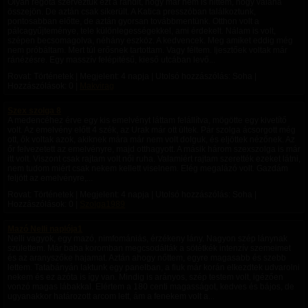
Olyan régóta szerveztük ezt a randit, hogy már nem is hittem, hogy valaha
összejön. De aztán csak sikerült. A Katica presszóban találkoztunk,
pontosabban előtte, de aztán gyorsan továbbmentünk. Otthon volt a
pálcagyűjteménye, tele különlegességekkel, ami érdekelt. Nálam is volt,
szépen becsomagolva, néhány eszköz. A kedvencek. Meg amiket eddig még
nem próbáltam. Mert túl erősnek tartottam. Vagy féltem. Ijesztőek voltak már
ránézésre. Egy masszív felépitésű, kieső utcában levő...
Rovat: Történetek | Megjelent:
4 napja
| Utolsó hozzászólás: Soha |
Hozzászólások: 0 |
Makvirag
Szex szolga 8
A medencéhez érve egy kis emelvényt láttam felállítva, mögötte egy kivetítő
volt. Az emelvény előtt 4 szék, az Urak már ott ültek. Pár szolga ácsorgott még
ott, ők voltak azok, akiknek mára már nem volt dolguk, és eljöttek nézőnek. Az
őr felvezetett az emelvényre, majd otthagyott. A másik három szexszolga is már
itt volt. Viszont csak rajtam volt női ruha. Valamiért rajtam szerették ezeket látni,
nem tudom miért csak nekem kellett viselnem. Elég megalázó volt. Gazdám
feljött az emelvényre,...
Rovat: Történetek | Megjelent:
4 napja
| Utolsó hozzászólás: Soha |
Hozzászólások: 0 |
Szolga1989
Mazó Nelli naplója1
Nelli vagyok, egy mazó, nimfomániás, érzékeny lány. Nagyon szép lánynak
születtem. Már baba koromban megcsodálták a sötétkék intenzív szemeimet
és az aranyszőke hajamat. Aztán ahogy nőttem, egyre magasabb és szebb
lettem. Tatabányán laktunk egy panelban, a fiuk már korán elkezdtek udvarolni
nekem és ez azóta is így van. Mindig is arányos, szép testem volt, igézően
vonzó magas lábakkal. Elértem a 180 centi magasságot, kedves és bájos, de
ugyanakkor határozott arcom lett, ám a fenekem volt a...