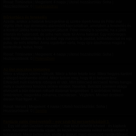
Rovat: Történetek | Megjelent:
4 napja
| Utolsó hozzászólás: Soha |
Hozzászólások: 0 |
hurkasandras
Bőrkorbács és fenekelés
Azeste, amikor a határok feszegetése új szintre lépett Anna és Péter már
régóta éltek egy domináns-alárendelt kapcsolatban, amelyben a fenekelés és
a kontroll játéka fontos szerepet játszott. Péter mindig is szerette, ha a játék
intenzív és határozott, de soha nem lépte túl Anna határait. Egy különleges
este Péter előkészítette a szobát: egy masszív fa paddal, bőrkorbáccsal és egy
puha, de erős kötéllel. Anna izgatottan várta, hogy újra átadhassa magát a
kontrollnak, tudva, hogy...
Rovat: Történetek | Megjelent:
4 napja
| Utolsó hozzászólás: Soha |
Hozzászólások: 0 |
PotensDom
Az élet mocskos hömpölye
Mikor a világos sötétre változik. Mikor a fehér fekete lesz. Mikor hegyes kardod
a lélegző kelyhembe döföd, Akkor tudom meg, hogy Itt jó helyem lesz..
Elfeledett múlt kísértete robogva ér utól, Mint bilincsed reccsenő fémes hangja,
mely a csuklómra fonódva örökre elrabol. Nevetek. Bekötött szemem világa
elveszett a bűn édesen rothadt illatának tengerében. S sodródom Veled
önkéntelen, magunkba zuhanva, csendesen.. Végtelen. Minden érzékem
élesen Rád figyel. A...
Rovat: Versek | Megjelent:
4 napja
| Utolsó hozzászólás: Soha |
Hozzászólások: 0 |
Senilla
Fantázia valós élményekből – egy szub fiú perspektívájából 3.
… Egy idő után Gazdám visszatért – már késő délelőtt lehetett - és kaptunk
enni. Kezeimet eloldozta ugyan, de kezek használata nélkül kellett ennem a
kutyatálból. Mikor befejeztük, elvitte a tálakat, majd eloldozott mindkettőnket.