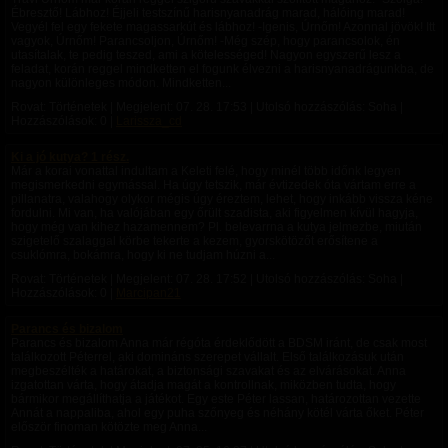
Ébresztő! Lábhoz! Éjjeli testszínű harisnyanadrág marad, hálóing marad!
Vegyél fel egy fekete magassarkút és lábhoz! -Igenis, Úrnőm! Azonnal jövök! Itt
vagyok, Úrnőm! Parancsoljon, Úrnőm! -Még szép, hogy parancsolok, én
utasítalak, te pedig teszed, ami a kötelességed! Nagyon egyszerű lesz a
feladat, korán reggel mindketten el fogunk élvezni a harisnyanadrágunkba, de
nagyon különleges módon. Mindketten...
Rovat: Történetek | Megjelent:
07. 28. 17:53
| Utolsó hozzászólás: Soha |
Hozzászólások: 0 |
Larissza_cd
Ki a jó kutya? 1 rész.
Már a korai vonattal indultam a Keleti felé, hogy minél több időnk legyen
megismerkedni egymással. Ha úgy tetszik, már évtizedek óta vártam erre a
pillanatra, valahogy olykor mégis úgy éreztem, lehet, hogy inkább vissza kéne
fordulni. Mi van, ha valójában egy őrült szadista, aki figyelmen kívül hagyja,
hogy még van kihez hazamennem? Pl. belevarrna a kutya jelmezbe, miután
szigetelő szalaggal körbe tekerte a kezem, gyorskötözőt erősítene a
csuklómra, bokámra, hogy ki ne tudjam húzni a...
Rovat: Történetek | Megjelent:
07. 28. 17:52
| Utolsó hozzászólás: Soha |
Hozzászólások: 0 |
Marcipan21
Parancs és bizalom
Parancs és bizalom Anna már régóta érdeklődött a BDSM iránt, de csak most
találkozott Péterrel, aki domináns szerepet vállalt. Első találkozásuk után
megbeszélték a határokat, a biztonsági szavakat és az elvárásokat. Anna
izgatottan várta, hogy átadja magát a kontrollnak, miközben tudta, hogy
bármikor megállíthatja a játékot. Egy este Péter lassan, határozottan vezette
Annát a nappaliba, ahol egy puha szőnyeg és néhány kötél várta őket. Péter
először finoman kötözte meg Anna...