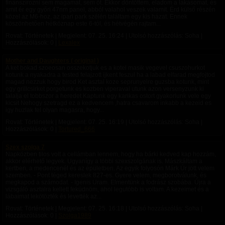
finanszírozni sem magamat, sem őt. Ekkor döntöttem, eladom a lakásomat, és
amit ér egy győri 47nm panel, abból valahol veszek valamit. Érd külső részén
közel az M6-hoz, az ipari park szélén találtam egy kis házat. Ennek
köszönhetően hétköznap este 6-tól, és hétvégén rajtam...
Rovat: Történetek | Megjelent:
07. 25. 16:24
| Utolsó hozzászólás: Soha |
Hozzászólások: 0 |
Lexalex
Mother and Daughters ( original )
A ket bokad szoeosan osszekotjuk es a kotel masik vegevel csuszohurkot
kotunk a nyakadra a tested felajzott ijkent feszul ha a labad elfarad megfojtod
magad nezzuk hogy birod Ket asztal koze seprunyelre guzsba kotunk, mint
egy grillcsirket porgetunk es kozben viperaval utunk azon versenyzunk ki
talalja el tobbszor a heredet Kaptunk egy karikas ostort gyakorlunk vele egy
kicsit Nehogy szetragd ez a kedvencem ,hatra csavarom inkabb a kezeid es
igy huzlak fel olyan magasra, hogy...
Rovat: Történetek | Megjelent:
07. 25. 16:19
| Utolsó hozzászólás: Soha |
Hozzászólások: 0 |
Tortured_666
Szex szolga 7
Napközben tilos volt a cellámban lennem, hogy ha bárki kedved kap hozzám,
akkor elérhető legyek. Ugyanígy a többi szexszolgának is. Mászkáltam a
kertben, a medencenél és az épületben. Az egyik folyosón Márk Úr jött velem
szemben. - Pont téged kereslek 827-es. Gyere velem, megborotválunk, és
megkapod a számodat. - Igenis Uram. Elmentünk a fodrász szobába. Újra a
vizsgáló asztalra kellett feküdnöm, ahol legutóbb is voltam. A kezeimet és a
lábaimat lekötözték és levették az...
Rovat: Történetek | Megjelent:
07. 25. 16:18
| Utolsó hozzászólás: Soha |
Hozzászólások: 0 |
Szolga1989