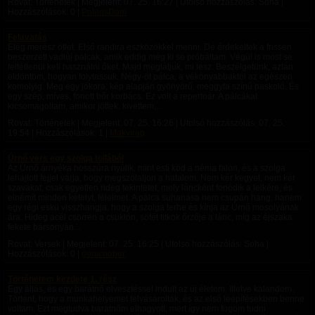
Rovat: Történetek | Megjelent:
07. 25. 16:27
| Utolsó hozzászólás: Soha |
Hozzászólások: 0 |
PotensDom
Felavatás
Elég merész ötlet. Első randira eszközökkel menni. De érdekeltek a frissen
beszerzett vadiúj pálcák, amik eddig még ki se próbáltam. Végül is most se
feltétlenül kell használni őket. Majd meglátjuk, mi lesz. Beszélgetünk, aztán
eldöntöm, hogyan folytassuk. Négy-öt pálca, a vékonyabbaktól az egészen
komolyig. Meg egy jókora, kép alapján gyönyörű, meggyfa színű paskoló. És
egy szép, míves, fonott bőr korbács. Ez volt a repertoár. A pálcákat
kicsomagoltam, amikor jöttek, kivettem,...
Rovat: Történetek | Megjelent:
07. 25. 16:26
| Utolsó hozzászólás:
07. 25.
19:54
| Hozzászólások: 1 |
Makvirag
Úrnő vers egy szolga tollából
Az Úrnő árnyéka hosszúra nyúlik, mint esti köd a néma falon, és a szolga
lehajtott fejjel várja, hogy megszólaljon a hatalom. Nem kér kegyet, nem kér
szavakat, csak egyetlen rideg tekintetet, mely láncként fonódik a lelkére, és
elnémít minden kételyt, félelmet. A pálca suhanása nem csupán hang, hanem
egy régi eskü visszhangja, hogy a szolga terhe és kínja az Úrnő mosolyának
ára. Hideg acél csörren a csuklón, sötét titkok őrzője a lánc, míg az éjszaka
fekete bársonyán...
Rovat: Versek | Megjelent:
07. 25. 16:25
| Utolsó hozzászólás: Soha |
Hozzászólások: 0 |
genicooper
Történetem kezdete 1. rész
Egy állás, és egy barátnő elvesztéssel indult az új életem. Illetve kalandom.
Történt, hogy a munkahelyemet felvásárolták, és az első leépítésekben benne
voltam. Ezt megtudva barátnőm elhagyott, mert így nem fogom tudni