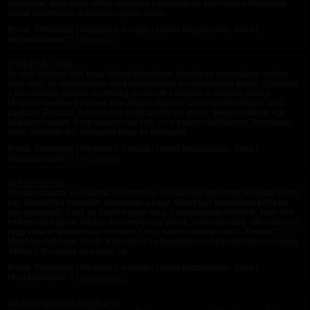
szobákkal, amik jól el voltak választva egymástól és egy hosszú folyosóval
voltak összekötve. A szobák nagyok voltak,...
Rovat: Történetek | Megjelent:
4 napja
| Utolsó hozzászólás: Soha |
Hozzászólások: 0 |
leveesoft
A titkárnő 1.rész
Az első alkalom volt, hogy férfival játszottam. Korábban domináknál voltam,
mint szub, de mostanában kezd kibontakozni a crossdresser énem. Szeretem
a női ruhákat, cipőket, és mindig is vonzott a damsel in distress szerep.
Megismekredtem Frank-el, egy átlagos fickóval, olyan érdeklődéssel, ami
passzolt. Én szub, ő domináns, tudja a sötét kis titkom. Megbeszéltunk egy
találkozót nálam. Szép tavaszi nap volt, én is szépen felöltöztem. Rószaszin
body, melltartó alá, rózsaszin bugy és rózsaszin...
Rovat: Történetek | Megjelent:
4 napja
| Utolsó hozzászólás: Soha |
Hozzászólások: 0 |
grizelda39
Új élet-13.rész
Dorina odaadta a ruháimat. Felöltöztem. A tűsarkúját eltüntette, helyette felvett
egy kényelmes mamuszt. Kibontotta a haját, felvett egy kényelmes pólót és
egy cicagatyát. Csak az óráját hagyta meg. Csodálatosan nézett ki. Nem volt
kedvem ott hagyni. Mintha ő is megérezte volna.. elmosolyodott: -Mondtam én,
hogy csak a farkatok után mentek! -Öhm, nekem mennem kell. -Tessék? -
Mennem kell haza, Úrnő! -Köszönj el! Letérdeltem és megcsókoltam az óráját.
-Helyes! Itt vannak az irataid, ne...
Rovat: Történetek | Megjelent:
4 napja
| Utolsó hozzászólás: Soha |
Hozzászólások: 0 |
Haztartas01
Sárkány-barlang, utánérzés