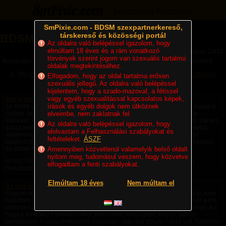
Bejelentkezés
Regisztráció
SmPixie.com - BDSM szexpartnerkereső,
társkereső és közösségi portál
BDSM Magazin
Az oldalra való belépéssel igazolom, hogy
elmúltam 18 éves és a rám vonatkozó
Lapok: 1/433
törvények szerint jogom van szexuális tartalmú
Rendezés:
Legújabb cikkek
Legtöbb komment
Utolsó komment
oldalak megtekintéséhez.
[1-25]
[26-50]
[51-75]
[76-100]
[101-125]
[126-150]
[151-175]
[176-200]
Elfogadom, hogy az oldal tartalma erősen
szexuális jellegű. Az oldalra való belépéssel
[201-225]
Következő »
kijelentem, hogy a szado-mazoval, a fétissel
vagy egyéb szexualitással kapcsolatos képek,
Élet a Szecsőváry tanyán - 1. fejezet – Egy ember kevés
írások és egyéb dolgok nem ütköznek
Az Alföld végtelen rónaságán, ahol a szél úgy kergette a port, mintha maga is
örökké úton volna, állt egy nagy birtok. A környéken senki sem nevezte
elveimbe, nem zaklatnak fel.
másként, csak Szecsőváry tanyának. A név nemcsak a földet jelentette, hanem
Az oldalra való belépéssel igazolom, hogy
azt az embert is, akié volt. Szecsőváry Attila, a környék egyik legismertebb
elolvastam a Felhasználási szabályokat és
állatorvosa, hatvan év körüli, tekintélyt parancsoló férfi volt. Aki egyszer
feltételeket.
ÁSZF
találkozott vele, sokáig nem felejtette el. Magas termete, nyugodt mozdulatai
és átható tekintete azt...
Amennyiben közvetlenül valamelyik belső oldalt
nyitom meg, tudomásul veszem, hogy közvetve
Rovat: Történetek | Megjelent:
4 napja
| Utolsó hozzászólás:
1 napja
|
elfogadtam a fenti szabályokat.
Hozzászólások: 4 |
Paradicsom69
Elmúltam 18 éves
Nem múltam el
Az első bukta - negyedik rész -
Magam sem hiszem el, de ezek a fantáziák a saját fejemből pattantak ki, nem
hallottam róla, nem olvastam róla, nem láttam róla videót, nem tudom ez a ma
mennyire képzelhető el, hogy amiket csináltam saját fantázia szüleménye. Az,
hogy a következő történet mikor történt már nem tudom, nem is tudom
behatárolni. A nagynénikémnél nyaraltam, egy régi polgári lakás volt, hatalmas