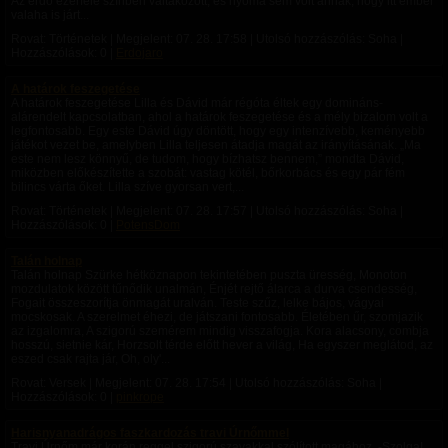
Az erdő ezerféle színben váltakozott, és nyoma sem volt annak, hogy itt ember
valaha is járt...
Rovat: Történetek | Megjelent:
07. 28. 17:58
| Utolsó hozzászólás: Soha |
Hozzászólások: 0 |
Erdojaro
A határok feszegetése
A határok feszegetése Lilla és Dávid már régóta éltek egy domináns-
alárendelt kapcsolatban, ahol a határok feszegetése és a mély bizalom volt a
legfontosabb. Egy este Dávid úgy döntött, hogy egy intenzívebb, keményebb
játékot vezet be, amelyben Lilla teljesen átadja magát az irányításának. „Ma
este nem lesz könnyű, de tudom, hogy bízhatsz bennem,” mondta Dávid,
miközben előkészítette a szobát: vastag kötél, bőrkorbács és egy pár fém
bilincs várta őket. Lilla szíve gyorsan vert,...
Rovat: Történetek | Megjelent:
07. 28. 17:57
| Utolsó hozzászólás: Soha |
Hozzászólások: 0 |
PotensDom
Talán holnap
Talán holnap Szürke hétköznapon tekintetében puszta üresség, Monoton
mozdulatok között tűnődik unalmán, Énjét rejtő álarca a durva csendesség,
Fogait összeszorítja önmagát uralván. Teste szűz, lelke bájos, vágyai
mocskosak. A szerelmet éhezi, de játszani fontosabb. Életében űr, szomjazik
az izgalomra, A szigorú szemérem mindig visszafogja. Kora alacsony, combja
hosszú, sietnie kár, Horzsolt térde előtt hever a világ, Ha egyszer meglátod, az
eszed csak rajta jár, Oh, oly'...
Rovat: Versek | Megjelent:
07. 28. 17:54
| Utolsó hozzászólás: Soha |
Hozzászólások: 0 |
pinkrope
Harisnyanadrágos faszkardozás travi Úrnőmmel
Travi Úrnőm már korán reggel szigorú szavakkal szólított magához. -Szolga!