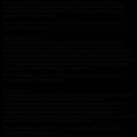
Mi tagadás, már szorított minket a szükség. Felügyelet alatt ugyan (ami
megalázó volt), de elvégezhettük a dolgunkat és kimehettünk a mosdóba,
majd ránkszólt: - “Gyerünk, lefürdeni!” A zuhanyzóba terelt bennünket, és
egymásnak kellett segítenünk a...
Rovat: Történetek | Megjelent:
07. 28. 18:03
| Utolsó hozzászólás: Soha |
Hozzászólások: 0 |
Krisztosz
Nóra a felfedező part I.
Történt ez úgy egy erős 8 hónapja amikor munkából hazafelé sétálok és
összefutottam egy kedves régi ismerősömmel Nórival.Szokásos kapkodó
gyors "Hogy vagy ,te hogy vagy?" kérdések letudva,bátorkodtam megkérdezni
van e párkapcsolat,esetleg randizik-e valakivel. Tudniillik régóta ismerem,
még szomszédok voltunk, aztán huss elrepült jó pár év. Válasza egy határozott
Nem! volt,picit elszégyeltem magam lehet rossz emlékeket idéztem fel,vagy
csak épp most szakított. Mondta gyorsan ilyesmiről szó...
Rovat: Történetek | Megjelent:
07. 28. 18:02
| Utolsó hozzászólás: Soha |
Hozzászólások: 0 | Törölt felhasználó
Új élet-12.rész
Teljesen bezsongtam. Fájt a bilincs, a térdem (hiszen térdelve kellett eljutnom
a fürdőbe), a nyakam, de mégis, jól esett. Dorina határozottan,
méltóságteljesen viselte a fegyőri szerepet. Húzott maga után, mint valami
utolsó senkit. A küszöb előtt jelezte: -Vigyázz! Majd némi rásegítéssel
bejutottam a fürdőszobába. A törölközőszárítóhoz lakatolta a láncot és a
lábbilincset egyaránt. Nem volt menekvés. Ekkor kicserélte a golyós peckemet
egy karikásra. Sejtettem, hogy valami megalázó dolog...
Rovat: Történetek | Megjelent:
07. 28. 18:01
| Utolsó hozzászólás: Soha |
Hozzászólások: 0 |
Haztartas01