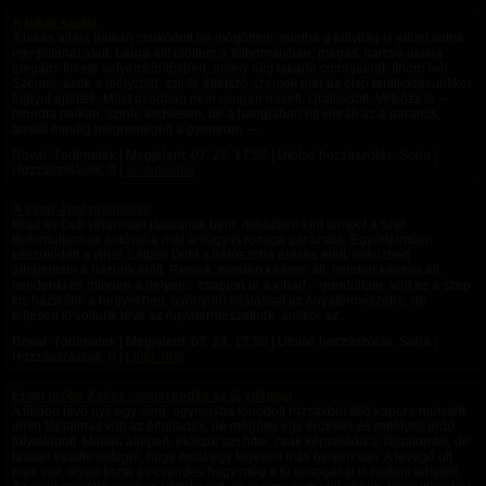
A tükör szoba
A lakás ajtaja halkan csukódott be mögöttem, mintha a külvilág is eltűnt volna
egy pillanat alatt. Laura állt előttem a félhomályban, magas, karcsú alakja
elegáns fekete selyemköntösben, amely alig takarta combjainak finom ívét.
Szemei, azok a mélyzöld, szinte áttetsző szemek már az első találkozásunkkor
foglyul ejtettek. Most azonban nem csupán nézett. Uralkodott. Vetkőzz le –
mondta halkan, szinte kedvesen, de a hangjában ott vibrált az a parancs,
amitől mindig megremegett a gyomrom. –...
Rovat: Történetek | Megjelent:
07. 28. 17:59
| Utolsó hozzászólás: Soha |
Hozzászólások: 0 |
szubmental
A vihar által megkötve
Brad és Didi viharosan játszanak bent, miközben kint tombol a szél
Befordultam az autóval a már amúgy is rozoga garázsba. Egyértelműen
készülődött a vihar. Láttam Didit a hálószoba ablaka előtt, miközben
áthajtottam a házunk előtt. Remek, minden készen áll, minden készen áll,
mindenki és minden a helyén... csapjon le a vihar! – gondoltam. Volt ez a szép
kis házikónk a hegyekben, gyönyörű kilátással az Anyatermészetre, de
teljesen ki voltunk téve az Anyatermészetnek, amikor az...
Rovat: Történetek | Megjelent:
07. 28. 17:59
| Utolsó hozzászólás: Soha |
Hozzászólások: 0 |
Lilith_666
Erdei próba 2.rész - Ismerkedés az új világgal
A földön lévő nyíl egy sűrű, egymásba fonódott rózsákból álló kapura mutatott,
amin fájdalmas volt az áthaladás, de mögötte egy érdekes és rejtélyes erdő
folytatódott. ​Miután átlépett, először azt hitte, csak képzelődik a fájdalomtól, de
lassan kezdte felfogni, hogy most egy teljesen más helyen van. A levegő ott
más volt, olyan tiszta és csendes hogy még a fű susogását is hallani lehetett.