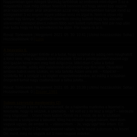
Napjainkban igen ridegek távolság tartóbbak az emberek mint régen S ez a
magatartás csak még jobban felerősíti bennem azt hogy akivel épp vagyok
akár kapcsolatban akár alkalmiban azzal még keményebben bánjak mind az
eddigiekkel S ez engem egyre jobban vonz és izgat is. Nem is olyan rég
voltam egy lánnyal, régebbről ismertem mindig tudtam hogy kis alázatos
alárendelt szerepet élvezi,nekem több sem kellett nyitottam felé pár nap után
már tudta hogy mi fog következni ha átjön. Pár napra rá át is...
Rovat: Történetek | Megjelent:
2021. 05. 30. 10:41
| Utolsó hozzászólás: Soha |
Hozzászólások: 0 |
Luigi
A beavatás 6.
Csillát büszkeséggel töltötte el a tudat, hogy szophat és addig nem nyughatott
a forró vére, míg a szájába nem élveznek. Ezért a privilégiumért viszont úgy
tűnt igazán keményen meg kell dolgoznia. Miközben Csilla a torkát
dögönyöztette, addig Alíz valahonnét előszedett egy fém tálat. Olyasfélét
amiben habot verni szokás, és oda tartotta Ádám orra elé. – Köpd ki! –
szólította fel a szolgát s az rögtön engedelmeskedve, az eddig a szájában
őrizgetett turhát nagy csattanással a tálba jutatta....
Rovat: Történetek | Megjelent:
2021. 05. 30. 10:39
| Utolsó hozzászólás: Soha |
Hozzászólások: 0 |
Zozzer_1981
Subom szervezte meglepetés (2)
Ekkor megállt a keze. Felemelkedett, de a hajamba markolva a fejemet is
felemelte, hogy rá nézzek, a szemébe. - Mi volt ez s mi lesz a négy? – kérdezte
meg szigorúan. - Uram! Nem tudom Önnél mi a módi, de én ki szoktam
kérdezni a szolgámat a tabuiról, főleg ha először szolgál nálam, mert dom
vagyok ugyan, de ember is. – válaszoltam. - Ja, vagy úgy! Már értem. Ezt
kihagytam. Pech!  De majd levered rajtam, ha te leszel a domom, ha leszel.
De, most, még én vagyok az! S nem nagyon érdekel,...