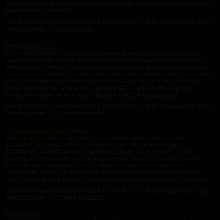
a szexbe, hogy ne legyen unalmas és egyhangú az egész, ne laposodjon el a
kapcsolatunk. A párom M...
Rovat: Történetek | Megjelent:
2021. 05. 25. 23:38
| Utolsó hozzászólás: Soha |
Hozzászólások: 0 |
Hitman_1104
Megismerkedés 1.
Egy neves társkereső alkalmazáson ismertük meg egymást.Már az ottani
beszélgetés során kiderült, hogy elég nyitott személyiség, bármiről lehetett
vele beszélni kötetlenül, ami nekem nagyon tetszett. Még nem mondtam neki
hogy domináns vagyok, csak puhatolóztam miket, és hogy szeret. Viszonylag
gyorsan kiderült, hogy szubmisszív személyisége van, ami köszönhető az
önbizalomhiánynak, amit az exei, illetve előző randipartnerei hagytak
benne.Mondanom se kell, nekem nagyon imponált ez a szituáció,...
Rovat: Történetek | Megjelent:
2021. 05. 25. 23:36
| Utolsó hozzászólás: Soha |
Hozzászólások: 0 | Törölt felhasználó
IT'S A NEW LIFE, VERY WELL
Másnap a Dominák rövid, bitang korbácsokkal ösztökélték gyorsabb
vetkőzésre a Szolgát: -Úrnőd és tulajdonosod vár, csípkedd magad!
Belökdösték a kínzóterembe, elgáncsolták, hogy hasra esett és hason
csúszva, korbácsokkal megcsapatva vonszolta magát a harmadik Domina
lábai elé, aki megnyitva földig érő, áttetsző, fekete selyem köntösét,
megmutatta: ma necc harisnyanadrágot viselt, annak elejét domborította ki
csinos pénisze. Jobb lábát a Szolga fejére téve ráparancsolt a két Dominára:...
Rovat: Történetek | Megjelent:
2021. 05. 24. 10:07
| Utolsó hozzászólás: Soha |
Hozzászólások: 0 | Törölt felhasználó
Édeshármas