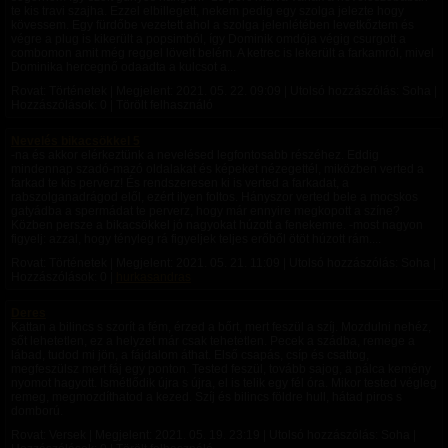
te kis travi szajha. Ezzel elbillegett, nekem pedig egy szolga jelezte hogy
kövessem. Egy fürdőbe vezetett ahol a szolga jelenlétében levetkőztem és
végre a plug is kikerült a popsimból, így Dominik omdója végig csurgott a
combomon amit még reggel lövelt belém. A ketrec is lekerült a farkamról, mivel
Dominika hercegnő odaadta a kulcsot a...
Rovat: Történetek | Megjelent:
2021. 05. 22. 09:09
| Utolsó hozzászólás: Soha |
Hozzászólások: 0 | Törölt felhasználó
Nevelés bikacsökkel 5
-na és akkor elérkeztünk a nevelésed legfontosabb részéhez. Eddig
mindennap szadó-mazó oldalakat és képeket nézegettél, miközben verted a
farkad te kis perverz! És rendszeresen ki is verted a farkadat, a
rabszolganadrágod elől, ezért ilyen foltos. Hányszor verted bele a mocskos
gatyádba a spermádat te perverz, hogy már ennyire megkopott a színe?
Közben persze a bikacsökkel jó nagyokat húzott a fenekemre. -most nagyon
figyelj: azzal, hogy tényleg rá figyeljek teljes erőből ötöt húzott rám....
Rovat: Történetek | Megjelent:
2021. 05. 21. 11:09
| Utolsó hozzászólás: Soha |
Hozzászólások: 0 |
hurkasandras
Deres
Kattan a bilincs s szorít a fém, érzed a bőrt, mert feszül a szíj. Mozdulni nehéz,
sőt lehetetlen, ez a helyzet már csak tehetetlen. Pecek a szádba, remege a
lábad, tudod mi jön, a fájdalom áthat. Első csapás, csíp és csattog,
megfeszülsz mert fáj egy ponton. Tested feszül, tovább sajog, a pálca kemény
nyomot hagyott. Ismétlődik újra s újra, el is telik egy fél óra. Mikor tested végleg
remeg, megmozdíthatod a kezed. Szíj és bilincs földre hull, hátad piros s
domború.
Rovat: Versek | Megjelent:
2021. 05. 19. 23:19
| Utolsó hozzászólás: Soha |