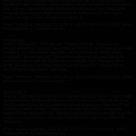
tapossam le nagyon őket, hogy jól el tudjak bújni benne. Meg is találtam a
megfelelő helyet, óvatosan elhelyezkedem, ruháimat levetem, és elfekszem a
fűbe. A le nem taposott levelek csiklandozzák bőrömet, ahogy a lágy szellő
mozgatja. A természet hangjai elandalítanak, és kikapcsolok. Nem tudom,
mennyi idő telik el, furcsa lihegésre eszmélek. A...
Rovat: Történetek | Megjelent:
2021. 05. 27. 12:01
| Utolsó hozzászólás: Soha |
Hozzászólások: 0 | Törölt felhasználó
Álompárom
Hát nem társasjátékot akart játszani. :) Hamar elmondta, hogy a lányok
szeretik a képeimet, szívesen megnéznének élőben is, ezért hívott át. Még alig
mondta el, már el is kezdett vetkőztetni, és miután teljesen levetkőztetett,
mögémállt, “közszemlére tett”. Mire észbekaptam, már ügyesen hátrakötte
kezeimet, számat betömte. Ezután újra szembeállt velem. Meztelen álltam
előtte, kéjvágyóan, izgatottan vártam hogy mit tesz velem. Hozzám simult,
fülemtől lefelé végigcsókolt, miközben...
Rovat: Történetek | Megjelent:
2021. 05. 27. 11:49
| Utolsó hozzászólás: Soha |
Hozzászólások: 0 | Törölt felhasználó
Alakul""na"!
Tegnap a pixin keresgélve Rátaláltam valakire Nyomban írtam a hölgyre hogy
ne tegyen tönkre Őrülten szép Domina Úrnő Szívemre mázsás súly nő ha az
oldalára kattintok egy sört fel pattintok! Mert ezt józanul nem lehet bírni "Csak
inni-inni,senkinek se hinni" Sokszor álmaimban láttam Nincs is nagyobb
vágyam Csakhogy minél előbb Térdeljek lábai előtt Kézben remegő "tollal" Rá
is írtam nyomban Válaszra várva fejem gőzölt Esélyt kapok-e az istennőtől
Oldalamra...
Rovat: Versek | Megjelent:
2021. 05. 25. 23:43
| Utolsó hozzászólás: Soha |
Hozzászólások: 0 | Törölt felhasználó