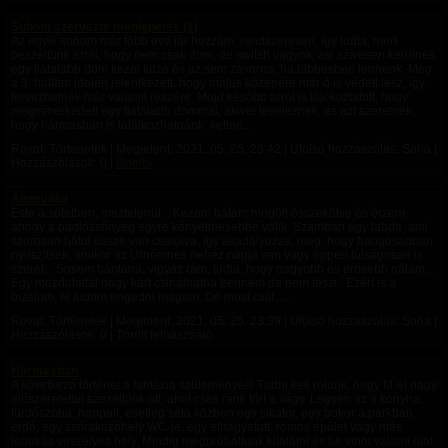
Subom szervezte meglepetés (1)
Az egyik subom már több éve jár hozzám, rendszeresen, így tudta, mert
beszéltünk arról, hogy nem csak dom, de switsh vagyok, aki szívesen kerülnék
egy fiatalabb dom kezei közé és az sem zavarna, ha többesben lennénk. Még
a 3. hullám idején jelentkezett, hogy május közepére már ő is védett lesz, így
tervezhetnék már valamit részére. Majd később arról is tájékoztatott, hogy
megismerkedett egy fiatalabb dommal, akivel leveleznek, és azt szeretnék,
hogy hármasban is találkozhatnánk: ketten...
Rovat: Történetek | Megjelent:
2021. 05. 25. 23:42
| Utolsó hozzászólás: Soha |
Hozzászólások: 0 |
Dombi
Álomvilág
Este a sötétben, meztelenül... Kezem hátam mögött összekötve és érzem,
ahogy a padlószőnyeg egyre kényelmesebbé válik. Számban egy labda, ami
szorosan hátul össze van csatolva, így akadályozza, meg, hogy hangosabban
nyüszítsek, amikor az Úrnőmnek nehéz napja van vagy éppen túlságosan is
szeret... Sosem bántana, vigyáz rám, tudja, hogy nagyobb és erősebb nálam...
Egy mozdulattal nagy kárt csinálhatna bennem de nem teszi.. Ezért is a
bizalom, el tudom engedni magam. De most csitt......
Rovat: Történetek | Megjelent:
2021. 05. 25. 23:39
| Utolsó hozzászólás: Soha |
Hozzászólások: 0 | Törölt felhasználó
Hármasban
A következő történet a fantázia szüleménye!!! Tudni kell rólunk, hogy M-el nagy
előszeretettel szexeltünk ott, ahol csak ránk tört a vágy. Legyen az a konyha,
fürdőszoba, nappali, esetleg séta közben egy sikátor, egy bokor a parkban,
erdő, egy szórakozóhely WC-je, egy elhagyatott, romos épület vagy más
lebukás veszélyes hely. Mindig megpróbáltunk kitalálni és be vinni valami újat