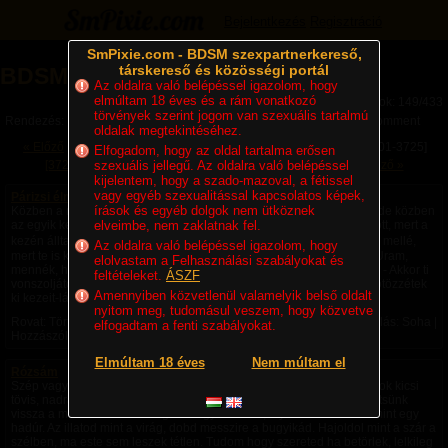
Bejelentkezés
Regisztráció
SmPixie.com - BDSM szexpartnerkereső,
társkereső és közösségi portál
BDSM Magazin (149/433)
Az oldalra való belépéssel igazolom, hogy
elmúltam 18 éves és a rám vonatkozó
Lapok: 149/433
törvények szerint jogom van szexuális tartalmú
Rendezés:
Legújabb cikkek
Legtöbb komment
Utolsó komment
oldalak megtekintéséhez.
« Előző
[3601-3625]
[3626-3650]
[3651-3675]
[3676-3700]
[3701-3725]
Elfogadom, hogy az oldal tartalma erősen
[3726-3750]
szexuális jellegű. Az oldalra való belépéssel
[3751-3775]
[3776-3800]
[3801-3825]
Következő »
kijelentem, hogy a szado-mazoval, a fétissel
vagy egyéb szexualitással kapcsolatos képek,
Párizsi élmények a manzárdtető alatt (9)
írások és egyéb dolgok nem ütköznek
Közben a mesterhez léptem, megint a hajánál fogva megragadtam, de közben
az egyik kezére is léptem s próbáltam elindítani, de persze nem tudott, mert a
elveimbe, nem zaklatnak fel.
kezén álltam.  Rászóltam: - Makacskodsz, köcsög? Menj oda a bak mellé,
Az oldalra való belépéssel igazolom, hogy
mert te is kapsz! – utasítottam, de nem léptem le a kezéről. - Igenis, Uram,
elolvastam a Felhasználási szabályokat és
mennék, ha tudnék. – nyögte ki halkan, szinte panaszosan a mester. - Akkor ti
feltételeket.
ÁSZF
vonszoljátok oda a mestereteket a fabakhoz, döntsétek is rá s úgy kötözzétek
Amennyiben közvetlenül valamelyik belső oldalt
ki kezeit-lábait, hogy moccanni se...
nyitom meg, tudomásul veszem, hogy közvetve
Rovat: Történetek | Megjelent:
2021. 05. 31. 13:31
| Utolsó hozzászólás: Soha |
elfogadtam a fenti szabályokat.
Hozzászólások: 0 |
mester6van
Elmúltam 18 éves
Nem múltam el
Rózsám
Szép vagy mint egy rózsaszál, ha lefoglak rúgj kapálj. Van benned sok kicsi
tövis, nadrágszíjal nevellek ötig. Vörös vagy mint egy rózsa, ne tekintsünk
vissza a múltba. Szeress engem nagyon vadul, olyan leszek veled mint egy
hadúr. Az illatod mint a virág, dobd messzire a bugyikád. Hajoldol mint a szár a
szélben, ma este sem leszek tétlen. Tudom hogy szereted ha betörlek, lelkileg