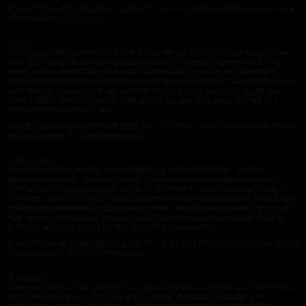
Rovat: Történetek | Megjelent:
2021. 05. 28. 11:55
| Utolsó hozzászólás: Soha |
Hozzászólások: 0 |
Dombi
Carl 1.
Carl egész életében lenézte a nőket, szerette azt gondolni hogy kevesebbek
nála. Sok barátnője volt de egyikkel se bánt jól mindig éreztette velük hogy
lenézi a őket. A felfogása miatt voltak konfliktusai is, de ez nem zavarta őt
beképzelt személye fürdőzött ezekben az összetűzésekben. Viszont Carl nem
volt hibátlan, a beképzeltsége utolérte őt mint a rossz karma. Az egyik exe,
Cinty sokat tudott róla, ismerte a titkait és Carl bánatára sokat is viselt el a
közös kapcsolatukban. Cinty...
Rovat: Történetek | Megjelent:
2021. 05. 27. 12:07
| Utolsó hozzászólás: Soha |
Hozzászólások: 0 | Törölt felhasználó
Álomvilág II.
Úrnőm lábának nyomása alábbhagyott, így fellélegezhettem...Vagyis
amennyire tudtam...Talpamra álltam, hogy jobban szemügyre vehessem a
történéseket. Összezsugorodtam, de ez lehetetlen... Ekkor fordultam meg és
Úrnőmre néztem. Gyönyörű bokájával voltam szemmagasságban, melyet most
láthattam közelebbről is. Az Úrnőm nevetett... tetszett neki a felállás, hogy az
Övé vagyok.. A tulajdona, birtokol és azt tehet velem amit csak akar. Ezek a
gondolatok sajnos későn futottak át az én fejemben, hisz...
Rovat: Történetek | Megjelent:
2021. 05. 27. 12:02
| Utolsó hozzászólás: Soha |
Hozzászólások: 0 | Törölt felhasználó
A mezőn 1.
Kellemes meleg nyári nap volt. Kisétáltam kedvenc helyemre a közeli erdőbe,
ahol a réten magasra nőtt a fűféle növényzet. Óvatosan lépkedtem, ne