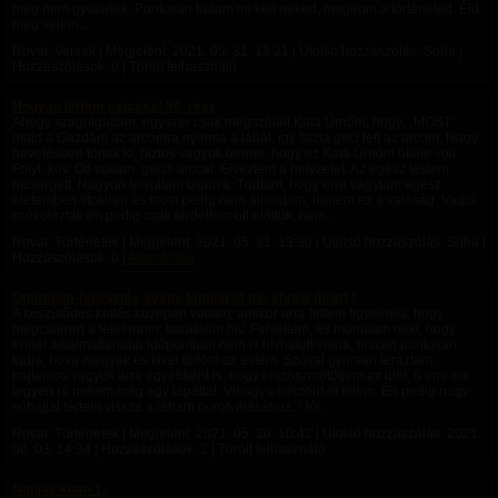
meg nem gyötörlek. Pontosan tudom mi kell neked, megírom a történeted. Éld
meg velem...
Rovat: Versek | Megjelent:
2021. 05. 31. 13:31
| Utolsó hozzászólás: Soha |
Hozzászólások: 0 | Törölt felhasználó
Hogyan lettem csicska! 56. rész
Ahogy szagolgattam, egyszer csak megszólalt Kata Úrnőm, hogy: „MOST“,
majd a Gazdám az arcomra nyomta a lábát, így tiszta geci lett az arcom. Nagy
nevetésben törtek ki, biztos vagyok benne, hogy ez Kata Úrnőm ötlete volt.
Folyt. köv. Ott voltam, gecis arccal. Élveztem a helyzetet. Az egész testem
bizsergett. Nagyon felvoltam izgulva. Tudtam, hogy erre vágytam egész
életemben titokban és most pedig nem álmodom, hanem ez a valóság. Vadul
csókolóztak én pedig csak térdeltem ott előttük, nem...
Rovat: Történetek | Megjelent:
2021. 05. 31. 13:30
| Utolsó hozzászólás: Soha |
Hozzászólások: 0 |
Alazatosfiu
Önuralom-fejlesztés avagy taming of the shrew (brat) I.
A készülődés kellős közepén voltam, amikor arra lettem figyelmes, hogy
megcsörren a telefonom: barátnőm hív. Felvettem, és mondtam neki, hogy
ennél alkalmatlanabb időpontban nem is hívhatott volna, hiszen pontosan
tudja, hova megyek és kivel töltöm az estém. Szóval gyorsan leráztam,
hajlamos vagyok arra egyébként is, hogy elszöszmötöljem az időt, ő erre ne
tegyen rá nekem még egy lapáttal. Vihogva köszönt el tőlem. Én pedig nagy
sóhajjal tértem vissza a lábam borotválásához. "Jól...
Rovat: Történetek | Megjelent:
2021. 05. 30. 10:42
| Utolsó hozzászólás:
2021.
06. 03. 14:34
| Hozzászólások: 2 | Törölt felhasználó
Napjainkban 1.