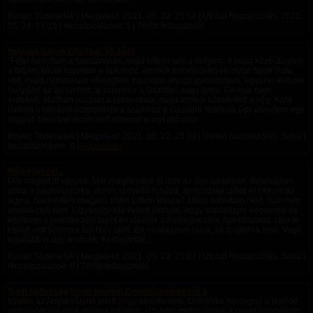
Rovat: Történetek | Megjelent:
2021. 05. 22. 23:10
| Utolsó hozzászólás:
2021.
05. 24. 17:15
| Hozzászólások: 1 | Törölt felhasználó
Hogyan lettem csicska! 55. rész
"Fejet hajtottam a Gazdámnak, majd tettem ami a dolgom. A talpa közé dugtam
a fütyim, közel hajoltam a farkához, aminek természetesen olyan farok illata
volt, majd ritmusosan elkezdtem mozogni, ahogy gyorsítottam, egyszer-kétszer
hozzáért az arcomhoz, a számhoz a Gazdám nagy farka. De már nem
érdekelt, átadtam magam a pillanatnak, majd amikor közeledett a vég, Kata
Úrnőm a talpával odanyomta a számhoz a Gazdám farkát és úgy élveztem egy
nagyot. Mennyei érzés volt elmenni ennyi idő után....
Rovat: Történetek | Megjelent:
2021. 05. 22. 23:09
| Utolsó hozzászólás: Soha |
Hozzászólások: 0 |
Alazatosfiu
Még egyszer...
Már megint itt vagyok. Már megfürödve itt ülök az ágy sarkában. Belebújtam
abba a piszkosszürke, durva szövésű ruhába, amit odakészített el nekem az
ágyra. Nem értem magam. Miért jöttem vissza? Mikor felhívtam őket, már nem
emlékeztek rám. Ugyanúgy ide kellett jönnöm, hogy szemügyre vegyenek és
kitöltsem a jelentkezési lapot és aláírják a beleegyezése nyilatkozatot. Újra le
kellett vetkőznöm a két lány előtt. Én emlékszem rájuk, ők továbbra sem. Vagy
legalább is úgy tesznek. Körbejártak,...
Rovat: Történetek | Megjelent:
2021. 05. 22. 23:07
| Utolsó hozzászólás: Soha |
Hozzászólások: 0 | Törölt felhasználó
Travi házasság bdsm módra: Dominika előkészít 1
Miután az Anyakirálynő intett hogy elmehetünk, Dominika hercegnő a leendő
sógornőm így szólt gúnyos hangon. -15 perc múlva várlak a nevelőszobában