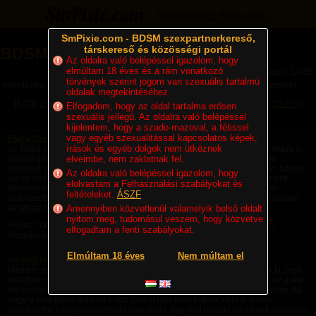
Bejelentkezés
Regisztráció
SmPixie.com - BDSM szexpartnerkereső,
társkereső és közösségi portál
BDSM Magazin
Az oldalra való belépéssel igazolom, hogy
elmúltam 18 éves és a rám vonatkozó
Lapok: 1/433
törvények szerint jogom van szexuális tartalmú
Rendezés:
Legújabb cikkek
Legtöbb komment
Utolsó komment
oldalak megtekintéséhez.
[1-25]
[26-50]
[51-75]
[76-100]
[101-125]
[126-150]
[151-175]
[176-200]
Elfogadom, hogy az oldal tartalma erősen
szexuális jellegű. Az oldalra való belépéssel
[201-225]
Következő »
kijelentem, hogy a szado-mazoval, a fétissel
vagy egyéb szexualitással kapcsolatos képek,
Élet a Szecsőváry tanyán - 1. fejezet – Egy ember kevés
írások és egyéb dolgok nem ütköznek
Az Alföld végtelen rónaságán, ahol a szél úgy kergette a port, mintha maga is
örökké úton volna, állt egy nagy birtok. A környéken senki sem nevezte
elveimbe, nem zaklatnak fel.
másként, csak Szecsőváry tanyának. A név nemcsak a földet jelentette, hanem
Az oldalra való belépéssel igazolom, hogy
azt az embert is, akié volt. Szecsőváry Attila, a környék egyik legismertebb
elolvastam a Felhasználási szabályokat és
állatorvosa, hatvan év körüli, tekintélyt parancsoló férfi volt. Aki egyszer
feltételeket.
ÁSZF
találkozott vele, sokáig nem felejtette el. Magas termete, nyugodt mozdulatai
és átható tekintete azt...
Amennyiben közvetlenül valamelyik belső oldalt
nyitom meg, tudomásul veszem, hogy közvetve
Rovat: Történetek | Megjelent:
4 napja
| Utolsó hozzászólás:
22 órája
|
elfogadtam a fenti szabályokat.
Hozzászólások: 4 |
Paradicsom69
Elmúltam 18 éves
Nem múltam el
Az első bukta - negyedik rész -
Magam sem hiszem el, de ezek a fantáziák a saját fejemből pattantak ki, nem
hallottam róla, nem olvastam róla, nem láttam róla videót, nem tudom ez a ma
mennyire képzelhető el, hogy amiket csináltam saját fantázia szüleménye. Az,
hogy a következő történet mikor történt már nem tudom, nem is tudom
behatárolni. A nagynénikémnél nyaraltam, egy régi polgári lakás volt, hatalmas