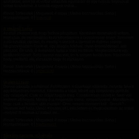
szobákkal, amik jól el voltak választva egymástól és egy hosszú folyosóval
voltak összekötve. A szobák nagyok voltak,...
Rovat: Történetek | Megjelent:
4 napja
| Utolsó hozzászólás: Soha |
Hozzászólások: 0 |
leveesoft
A titkárnő 1.rész
Az első alkalom volt, hogy férfival játszottam. Korábban domináknál voltam,
mint szub, de mostanában kezd kibontakozni a crossdresser énem. Szeretem
a női ruhákat, cipőket, és mindig is vonzott a damsel in distress szerep.
Megismekredtem Frank-el, egy átlagos fickóval, olyan érdeklődéssel, ami
passzolt. Én szub, ő domináns, tudja a sötét kis titkom. Megbeszéltunk egy
találkozót nálam. Szép tavaszi nap volt, én is szépen felöltöztem. Rószaszin
body, melltartó alá, rózsaszin bugy és rózsaszin...
Rovat: Történetek | Megjelent:
4 napja
| Utolsó hozzászólás: Soha |
Hozzászólások: 0 |
grizelda39
Új élet-13.rész
Dorina odaadta a ruháimat. Felöltöztem. A tűsarkúját eltüntette, helyette felvett
egy kényelmes mamuszt. Kibontotta a haját, felvett egy kényelmes pólót és
egy cicagatyát. Csak az óráját hagyta meg. Csodálatosan nézett ki. Nem volt
kedvem ott hagyni. Mintha ő is megérezte volna.. elmosolyodott: -Mondtam én,
hogy csak a farkatok után mentek! -Öhm, nekem mennem kell. -Tessék? -
Mennem kell haza, Úrnő! -Köszönj el! Letérdeltem és megcsókoltam az óráját.
-Helyes! Itt vannak az irataid, ne...
Rovat: Történetek | Megjelent:
4 napja
| Utolsó hozzászólás: Soha |
Hozzászólások: 0 |
Haztartas01
Sárkány-barlang, utánérzés