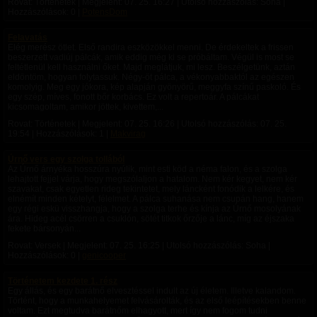
Rovat: Történetek | Megjelent:
07. 25. 16:27
| Utolsó hozzászólás: Soha |
Hozzászólások: 0 |
PotensDom
Felavatás
Elég merész ötlet. Első randira eszközökkel menni. De érdekeltek a frissen
beszerzett vadiúj pálcák, amik eddig még ki se próbáltam. Végül is most se
feltétlenül kell használni őket. Majd meglátjuk, mi lesz. Beszélgetünk, aztán
eldöntöm, hogyan folytassuk. Négy-öt pálca, a vékonyabbaktól az egészen
komolyig. Meg egy jókora, kép alapján gyönyörű, meggyfa színű paskoló. És
egy szép, míves, fonott bőr korbács. Ez volt a repertoár. A pálcákat
kicsomagoltam, amikor jöttek, kivettem,...
Rovat: Történetek | Megjelent:
07. 25. 16:26
| Utolsó hozzászólás:
07. 25.
19:54
| Hozzászólások: 1 |
Makvirag
Úrnő vers egy szolga tollából
Az Úrnő árnyéka hosszúra nyúlik, mint esti köd a néma falon, és a szolga
lehajtott fejjel várja, hogy megszólaljon a hatalom. Nem kér kegyet, nem kér
szavakat, csak egyetlen rideg tekintetet, mely láncként fonódik a lelkére, és
elnémít minden kételyt, félelmet. A pálca suhanása nem csupán hang, hanem
egy régi eskü visszhangja, hogy a szolga terhe és kínja az Úrnő mosolyának
ára. Hideg acél csörren a csuklón, sötét titkok őrzője a lánc, míg az éjszaka
fekete bársonyán...
Rovat: Versek | Megjelent:
07. 25. 16:25
| Utolsó hozzászólás: Soha |
Hozzászólások: 0 |
genicooper
Történetem kezdete 1. rész
Egy állás, és egy barátnő elvesztéssel indult az új életem. Illetve kalandom.
Történt, hogy a munkahelyemet felvásárolták, és az első leépítésekben benne
voltam. Ezt megtudva barátnőm elhagyott, mert így nem fogom tudni