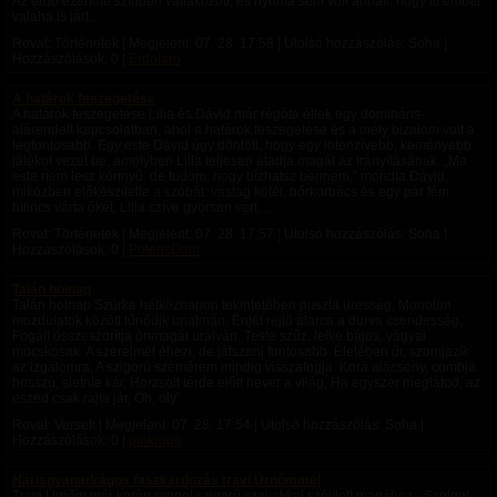
Az erdő ezerféle színben váltakozott, és nyoma sem volt annak, hogy itt ember
valaha is járt...
Rovat: Történetek | Megjelent:
07. 28. 17:58
| Utolsó hozzászólás: Soha |
Hozzászólások: 0 |
Erdojaro
A határok feszegetése
A határok feszegetése Lilla és Dávid már régóta éltek egy domináns-
alárendelt kapcsolatban, ahol a határok feszegetése és a mély bizalom volt a
legfontosabb. Egy este Dávid úgy döntött, hogy egy intenzívebb, keményebb
játékot vezet be, amelyben Lilla teljesen átadja magát az irányításának. „Ma
este nem lesz könnyű, de tudom, hogy bízhatsz bennem,” mondta Dávid,
miközben előkészítette a szobát: vastag kötél, bőrkorbács és egy pár fém
bilincs várta őket. Lilla szíve gyorsan vert,...
Rovat: Történetek | Megjelent:
07. 28. 17:57
| Utolsó hozzászólás: Soha |
Hozzászólások: 0 |
PotensDom
Talán holnap
Talán holnap Szürke hétköznapon tekintetében puszta üresség, Monoton
mozdulatok között tűnődik unalmán, Énjét rejtő álarca a durva csendesség,
Fogait összeszorítja önmagát uralván. Teste szűz, lelke bájos, vágyai
mocskosak. A szerelmet éhezi, de játszani fontosabb. Életében űr, szomjazik
az izgalomra, A szigorú szemérem mindig visszafogja. Kora alacsony, combja
hosszú, sietnie kár, Horzsolt térde előtt hever a világ, Ha egyszer meglátod, az
eszed csak rajta jár, Oh, oly'...
Rovat: Versek | Megjelent:
07. 28. 17:54
| Utolsó hozzászólás: Soha |
Hozzászólások: 0 |
pinkrope
Harisnyanadrágos faszkardozás travi Úrnőmmel
Travi Úrnőm már korán reggel szigorú szavakkal szólított magához. -Szolga!