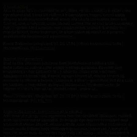
A tükör szoba
A lakás ajtaja halkan csukódott be mögöttem, mintha a külvilág is eltűnt volna
egy pillanat alatt. Laura állt előttem a félhomályban, magas, karcsú alakja
elegáns fekete selyemköntösben, amely alig takarta combjainak finom ívét.
Szemei, azok a mélyzöld, szinte áttetsző szemek már az első találkozásunkkor
foglyul ejtettek. Most azonban nem csupán nézett. Uralkodott. Vetkőzz le –
mondta halkan, szinte kedvesen, de a hangjában ott vibrált az a parancs,
amitől mindig megremegett a gyomrom. –...
Rovat: Történetek | Megjelent:
07. 28. 17:59
| Utolsó hozzászólás: Soha |
Hozzászólások: 0 |
szubmental
A vihar által megkötve
Brad és Didi viharosan játszanak bent, miközben kint tombol a szél
Befordultam az autóval a már amúgy is rozoga garázsba. Egyértelműen
készülődött a vihar. Láttam Didit a hálószoba ablaka előtt, miközben
áthajtottam a házunk előtt. Remek, minden készen áll, minden készen áll,
mindenki és minden a helyén... csapjon le a vihar! – gondoltam. Volt ez a szép
kis házikónk a hegyekben, gyönyörű kilátással az Anyatermészetre, de
teljesen ki voltunk téve az Anyatermészetnek, amikor az...
Rovat: Történetek | Megjelent:
07. 28. 17:59
| Utolsó hozzászólás: Soha |
Hozzászólások: 0 |
Lilith_666
Erdei próba 2.rész - Ismerkedés az új világgal
A földön lévő nyíl egy sűrű, egymásba fonódott rózsákból álló kapura mutatott,
amin fájdalmas volt az áthaladás, de mögötte egy érdekes és rejtélyes erdő
folytatódott. ​Miután átlépett, először azt hitte, csak képzelődik a fájdalomtól, de
lassan kezdte felfogni, hogy most egy teljesen más helyen van. A levegő ott
más volt, olyan tiszta és csendes hogy még a fű susogását is hallani lehetett.