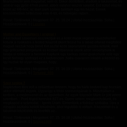
finanszírozni sem magamat, sem őt. Ekkor döntöttem, eladom a lakásomat, és
amit ér egy győri 47nm panel, abból valahol veszek valamit. Érd külső részén
közel az M6-hoz, az ipari park szélén találtam egy kis házat. Ennek
köszönhetően hétköznap este 6-tól, és hétvégén rajtam...
Rovat: Történetek | Megjelent:
07. 25. 16:24
| Utolsó hozzászólás: Soha |
Hozzászólások: 0 |
Lexalex
Mother and Daughters ( original )
A ket bokad szoeosan osszekotjuk es a kotel masik vegevel csuszohurkot
kotunk a nyakadra a tested felajzott ijkent feszul ha a labad elfarad megfojtod
magad nezzuk hogy birod Ket asztal koze seprunyelre guzsba kotunk, mint
egy grillcsirket porgetunk es kozben viperaval utunk azon versenyzunk ki
talalja el tobbszor a heredet Kaptunk egy karikas ostort gyakorlunk vele egy
kicsit Nehogy szetragd ez a kedvencem ,hatra csavarom inkabb a kezeid es
igy huzlak fel olyan magasra, hogy...
Rovat: Történetek | Megjelent:
07. 25. 16:19
| Utolsó hozzászólás: Soha |
Hozzászólások: 0 |
Tortured_666
Szex szolga 7
Napközben tilos volt a cellámban lennem, hogy ha bárki kedved kap hozzám,
akkor elérhető legyek. Ugyanígy a többi szexszolgának is. Mászkáltam a
kertben, a medencenél és az épületben. Az egyik folyosón Márk Úr jött velem
szemben. - Pont téged kereslek 827-es. Gyere velem, megborotválunk, és
megkapod a számodat. - Igenis Uram. Elmentünk a fodrász szobába. Újra a
vizsgáló asztalra kellett feküdnöm, ahol legutóbb is voltam. A kezeimet és a
lábaimat lekötözték és levették az...
Rovat: Történetek | Megjelent:
07. 25. 16:18
| Utolsó hozzászólás: Soha |
Hozzászólások: 0 |
Szolga1989