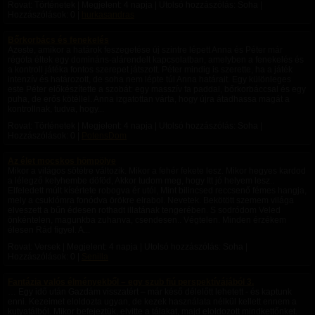
Rovat: Történetek | Megjelent:
4 napja
| Utolsó hozzászólás: Soha |
Hozzászólások: 0 |
hurkasandras
Bőrkorbács és fenekelés
Azeste, amikor a határok feszegetése új szintre lépett Anna és Péter már
régóta éltek egy domináns-alárendelt kapcsolatban, amelyben a fenekelés és
a kontroll játéka fontos szerepet játszott. Péter mindig is szerette, ha a játék
intenzív és határozott, de soha nem lépte túl Anna határait. Egy különleges
este Péter előkészítette a szobát: egy masszív fa paddal, bőrkorbáccsal és egy
puha, de erős kötéllel. Anna izgatottan várta, hogy újra átadhassa magát a
kontrollnak, tudva, hogy...
Rovat: Történetek | Megjelent:
4 napja
| Utolsó hozzászólás: Soha |
Hozzászólások: 0 |
PotensDom
Az élet mocskos hömpölye
Mikor a világos sötétre változik. Mikor a fehér fekete lesz. Mikor hegyes kardod
a lélegző kelyhembe döföd, Akkor tudom meg, hogy Itt jó helyem lesz..
Elfeledett múlt kísértete robogva ér utól, Mint bilincsed reccsenő fémes hangja,
mely a csuklómra fonódva örökre elrabol. Nevetek. Bekötött szemem világa
elveszett a bűn édesen rothadt illatának tengerében. S sodródom Veled
önkéntelen, magunkba zuhanva, csendesen.. Végtelen. Minden érzékem
élesen Rád figyel. A...
Rovat: Versek | Megjelent:
4 napja
| Utolsó hozzászólás: Soha |
Hozzászólások: 0 |
Senilla
Fantázia valós élményekből – egy szub fiú perspektívájából 3.
… Egy idő után Gazdám visszatért – már késő délelőtt lehetett - és kaptunk
enni. Kezeimet eloldozta ugyan, de kezek használata nélkül kellett ennem a
kutyatálból. Mikor befejeztük, elvitte a tálakat, majd eloldozott mindkettőnket.