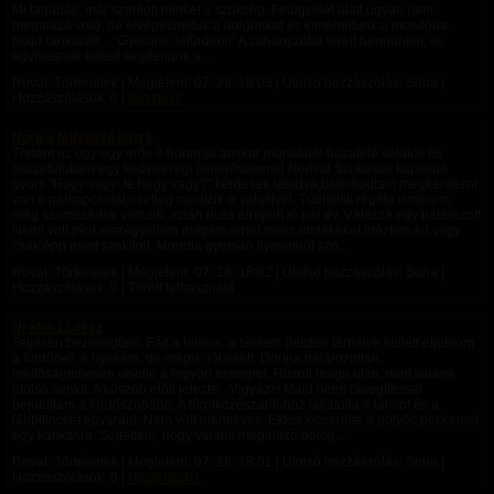
Mi tagadás, már szorított minket a szükség. Felügyelet alatt ugyan (ami
megalázó volt), de elvégezhettük a dolgunkat és kimehettünk a mosdóba,
majd ránkszólt: - “Gyerünk, lefürdeni!” A zuhanyzóba terelt bennünket, és
egymásnak kellett segítenünk a...
Rovat: Történetek | Megjelent:
07. 28. 18:03
| Utolsó hozzászólás: Soha |
Hozzászólások: 0 |
Krisztosz
Nóra a felfedező part I.
Történt ez úgy egy erős 8 hónapja amikor munkából hazafelé sétálok és
összefutottam egy kedves régi ismerősömmel Nórival.Szokásos kapkodó
gyors "Hogy vagy ,te hogy vagy?" kérdések letudva,bátorkodtam megkérdezni
van e párkapcsolat,esetleg randizik-e valakivel. Tudniillik régóta ismerem,
még szomszédok voltunk, aztán huss elrepült jó pár év. Válasza egy határozott
Nem! volt,picit elszégyeltem magam lehet rossz emlékeket idéztem fel,vagy
csak épp most szakított. Mondta gyorsan ilyesmiről szó...
Rovat: Történetek | Megjelent:
07. 28. 18:02
| Utolsó hozzászólás: Soha |
Hozzászólások: 0 | Törölt felhasználó
Új élet-12.rész
Teljesen bezsongtam. Fájt a bilincs, a térdem (hiszen térdelve kellett eljutnom
a fürdőbe), a nyakam, de mégis, jól esett. Dorina határozottan,
méltóságteljesen viselte a fegyőri szerepet. Húzott maga után, mint valami
utolsó senkit. A küszöb előtt jelezte: -Vigyázz! Majd némi rásegítéssel
bejutottam a fürdőszobába. A törölközőszárítóhoz lakatolta a láncot és a
lábbilincset egyaránt. Nem volt menekvés. Ekkor kicserélte a golyós peckemet
egy karikásra. Sejtettem, hogy valami megalázó dolog...
Rovat: Történetek | Megjelent:
07. 28. 18:01
| Utolsó hozzászólás: Soha |
Hozzászólások: 0 |
Haztartas01