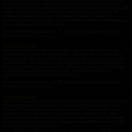
Ébresztő! Lábhoz! Éjjeli testszínű harisnyanadrág marad, hálóing marad!
Vegyél fel egy fekete magassarkút és lábhoz! -Igenis, Úrnőm! Azonnal jövök! Itt
vagyok, Úrnőm! Parancsoljon, Úrnőm! -Még szép, hogy parancsolok, én
utasítalak, te pedig teszed, ami a kötelességed! Nagyon egyszerű lesz a
feladat, korán reggel mindketten el fogunk élvezni a harisnyanadrágunkba, de
nagyon különleges módon. Mindketten...
Rovat: Történetek | Megjelent:
07. 28. 17:53
| Utolsó hozzászólás: Soha |
Hozzászólások: 0 |
Larissza_cd
Ki a jó kutya? 1 rész.
Már a korai vonattal indultam a Keleti felé, hogy minél több időnk legyen
megismerkedni egymással. Ha úgy tetszik, már évtizedek óta vártam erre a
pillanatra, valahogy olykor mégis úgy éreztem, lehet, hogy inkább vissza kéne
fordulni. Mi van, ha valójában egy őrült szadista, aki figyelmen kívül hagyja,
hogy még van kihez hazamennem? Pl. belevarrna a kutya jelmezbe, miután
szigetelő szalaggal körbe tekerte a kezem, gyorskötözőt erősítene a
csuklómra, bokámra, hogy ki ne tudjam húzni a...
Rovat: Történetek | Megjelent:
07. 28. 17:52
| Utolsó hozzászólás: Soha |
Hozzászólások: 0 |
Marcipan21
Parancs és bizalom
Parancs és bizalom Anna már régóta érdeklődött a BDSM iránt, de csak most
találkozott Péterrel, aki domináns szerepet vállalt. Első találkozásuk után
megbeszélték a határokat, a biztonsági szavakat és az elvárásokat. Anna
izgatottan várta, hogy átadja magát a kontrollnak, miközben tudta, hogy
bármikor megállíthatja a játékot. Egy este Péter lassan, határozottan vezette
Annát a nappaliba, ahol egy puha szőnyeg és néhány kötél várta őket. Péter
először finoman kötözte meg Anna...