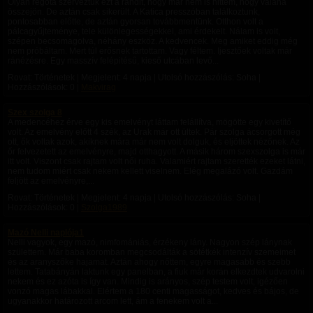
Olyan régóta szerveztük ezt a randit, hogy már nem is hittem, hogy valaha
összejön. De aztán csak sikerült. A Katica presszóban találkoztunk,
pontosabban előtte, de aztán gyorsan továbbmentünk. Otthon volt a
pálcagyűjteménye, tele különlegességekkel, ami érdekelt. Nálam is volt,
szépen becsomagolva, néhány eszköz. A kedvencek. Meg amiket eddig még
nem próbáltam. Mert túl erősnek tartottam. Vagy féltem. Ijesztőek voltak már
ránézésre. Egy masszív felépitésű, kieső utcában levő...
Rovat: Történetek | Megjelent:
4 napja
| Utolsó hozzászólás: Soha |
Hozzászólások: 0 |
Makvirag
Szex szolga 8
A medencéhez érve egy kis emelvényt láttam felállítva, mögötte egy kivetítő
volt. Az emelvény előtt 4 szék, az Urak már ott ültek. Pár szolga ácsorgott még
ott, ők voltak azok, akiknek mára már nem volt dolguk, és eljöttek nézőnek. Az
őr felvezetett az emelvényre, majd otthagyott. A másik három szexszolga is már
itt volt. Viszont csak rajtam volt női ruha. Valamiért rajtam szerették ezeket látni,
nem tudom miért csak nekem kellett viselnem. Elég megalázó volt. Gazdám
feljött az emelvényre,...
Rovat: Történetek | Megjelent:
4 napja
| Utolsó hozzászólás: Soha |
Hozzászólások: 0 |
Szolga1989
Mazó Nelli naplója1
Nelli vagyok, egy mazó, nimfomániás, érzékeny lány. Nagyon szép lánynak
születtem. Már baba koromban megcsodálták a sötétkék intenzív szemeimet
és az aranyszőke hajamat. Aztán ahogy nőttem, egyre magasabb és szebb
lettem. Tatabányán laktunk egy panelban, a fiuk már korán elkezdtek udvarolni
nekem és ez azóta is így van. Mindig is arányos, szép testem volt, igézően
vonzó magas lábakkal. Elértem a 180 centi magasságot, kedves és bájos, de
ugyanakkor határozott arcom lett, ám a fenekem volt a...