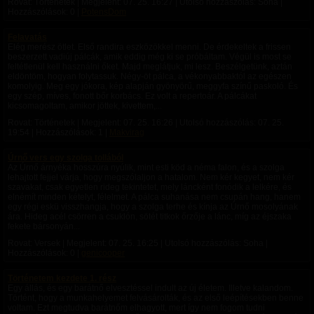
Rovat: Történetek | Megjelent:
07. 25. 16:27
| Utolsó hozzászólás: Soha |
Hozzászólások: 0 |
PotensDom
Felavatás
Elég merész ötlet. Első randira eszközökkel menni. De érdekeltek a frissen
beszerzett vadiúj pálcák, amik eddig még ki se próbáltam. Végül is most se
feltétlenül kell használni őket. Majd meglátjuk, mi lesz. Beszélgetünk, aztán
eldöntöm, hogyan folytassuk. Négy-öt pálca, a vékonyabbaktól az egészen
komolyig. Meg egy jókora, kép alapján gyönyörű, meggyfa színű paskoló. És
egy szép, míves, fonott bőr korbács. Ez volt a repertoár. A pálcákat
kicsomagoltam, amikor jöttek, kivettem,...
Rovat: Történetek | Megjelent:
07. 25. 16:26
| Utolsó hozzászólás:
07. 25.
19:54
| Hozzászólások: 1 |
Makvirag
Úrnő vers egy szolga tollából
Az Úrnő árnyéka hosszúra nyúlik, mint esti köd a néma falon, és a szolga
lehajtott fejjel várja, hogy megszólaljon a hatalom. Nem kér kegyet, nem kér
szavakat, csak egyetlen rideg tekintetet, mely láncként fonódik a lelkére, és
elnémít minden kételyt, félelmet. A pálca suhanása nem csupán hang, hanem
egy régi eskü visszhangja, hogy a szolga terhe és kínja az Úrnő mosolyának
ára. Hideg acél csörren a csuklón, sötét titkok őrzője a lánc, míg az éjszaka
fekete bársonyán...
Rovat: Versek | Megjelent:
07. 25. 16:25
| Utolsó hozzászólás: Soha |
Hozzászólások: 0 |
genicooper
Történetem kezdete 1. rész
Egy állás, és egy barátnő elvesztéssel indult az új életem. Illetve kalandom.
Történt, hogy a munkahelyemet felvásárolták, és az első leépítésekben benne
voltam. Ezt megtudva barátnőm elhagyott, mert így nem fogom tudni