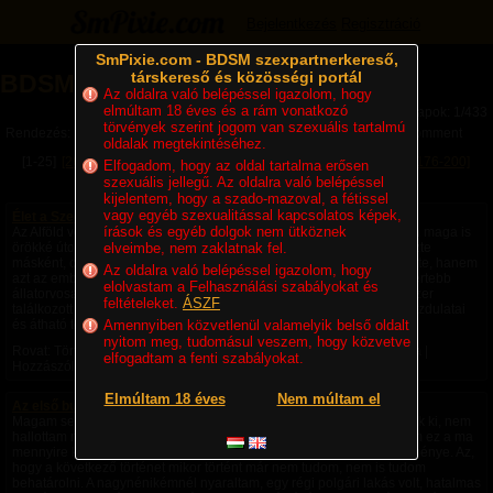
Bejelentkezés
Regisztráció
SmPixie.com - BDSM szexpartnerkereső,
társkereső és közösségi portál
BDSM Magazin
Az oldalra való belépéssel igazolom, hogy
elmúltam 18 éves és a rám vonatkozó
Lapok: 1/433
törvények szerint jogom van szexuális tartalmú
Rendezés:
Legújabb cikkek
Legtöbb komment
Utolsó komment
oldalak megtekintéséhez.
[1-25]
[26-50]
[51-75]
[76-100]
[101-125]
[126-150]
[151-175]
[176-200]
Elfogadom, hogy az oldal tartalma erősen
szexuális jellegű. Az oldalra való belépéssel
[201-225]
Következő »
kijelentem, hogy a szado-mazoval, a fétissel
vagy egyéb szexualitással kapcsolatos képek,
Élet a Szecsőváry tanyán - 1. fejezet – Egy ember kevés
írások és egyéb dolgok nem ütköznek
Az Alföld végtelen rónaságán, ahol a szél úgy kergette a port, mintha maga is
örökké úton volna, állt egy nagy birtok. A környéken senki sem nevezte
elveimbe, nem zaklatnak fel.
másként, csak Szecsőváry tanyának. A név nemcsak a földet jelentette, hanem
Az oldalra való belépéssel igazolom, hogy
azt az embert is, akié volt. Szecsőváry Attila, a környék egyik legismertebb
elolvastam a Felhasználási szabályokat és
állatorvosa, hatvan év körüli, tekintélyt parancsoló férfi volt. Aki egyszer
feltételeket.
ÁSZF
találkozott vele, sokáig nem felejtette el. Magas termete, nyugodt mozdulatai
és átható tekintete azt...
Amennyiben közvetlenül valamelyik belső oldalt
nyitom meg, tudomásul veszem, hogy közvetve
Rovat: Történetek | Megjelent:
3 napja
| Utolsó hozzászólás:
13 órája
|
elfogadtam a fenti szabályokat.
Hozzászólások: 4 |
Paradicsom69
Elmúltam 18 éves
Nem múltam el
Az első bukta - negyedik rész -
Magam sem hiszem el, de ezek a fantáziák a saját fejemből pattantak ki, nem
hallottam róla, nem olvastam róla, nem láttam róla videót, nem tudom ez a ma
mennyire képzelhető el, hogy amiket csináltam saját fantázia szüleménye. Az,
hogy a következő történet mikor történt már nem tudom, nem is tudom
behatárolni. A nagynénikémnél nyaraltam, egy régi polgári lakás volt, hatalmas