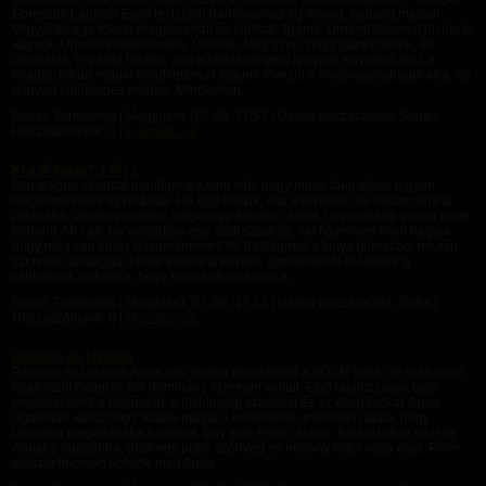
Ébresztő! Lábhoz! Éjjeli testszínű harisnyanadrág marad, hálóing marad!
Vegyél fel egy fekete magassarkút és lábhoz! -Igenis, Úrnőm! Azonnal jövök! Itt
vagyok, Úrnőm! Parancsoljon, Úrnőm! -Még szép, hogy parancsolok, én
utasítalak, te pedig teszed, ami a kötelességed! Nagyon egyszerű lesz a
feladat, korán reggel mindketten el fogunk élvezni a harisnyanadrágunkba, de
nagyon különleges módon. Mindketten...
Rovat: Történetek | Megjelent:
07. 28. 17:53
| Utolsó hozzászólás: Soha |
Hozzászólások: 0 |
Larissza_cd
Ki a jó kutya? 1 rész.
Már a korai vonattal indultam a Keleti felé, hogy minél több időnk legyen
megismerkedni egymással. Ha úgy tetszik, már évtizedek óta vártam erre a
pillanatra, valahogy olykor mégis úgy éreztem, lehet, hogy inkább vissza kéne
fordulni. Mi van, ha valójában egy őrült szadista, aki figyelmen kívül hagyja,
hogy még van kihez hazamennem? Pl. belevarrna a kutya jelmezbe, miután
szigetelő szalaggal körbe tekerte a kezem, gyorskötözőt erősítene a
csuklómra, bokámra, hogy ki ne tudjam húzni a...
Rovat: Történetek | Megjelent:
07. 28. 17:52
| Utolsó hozzászólás: Soha |
Hozzászólások: 0 |
Marcipan21
Parancs és bizalom
Parancs és bizalom Anna már régóta érdeklődött a BDSM iránt, de csak most
találkozott Péterrel, aki domináns szerepet vállalt. Első találkozásuk után
megbeszélték a határokat, a biztonsági szavakat és az elvárásokat. Anna
izgatottan várta, hogy átadja magát a kontrollnak, miközben tudta, hogy
bármikor megállíthatja a játékot. Egy este Péter lassan, határozottan vezette
Annát a nappaliba, ahol egy puha szőnyeg és néhány kötél várta őket. Péter
először finoman kötözte meg Anna...