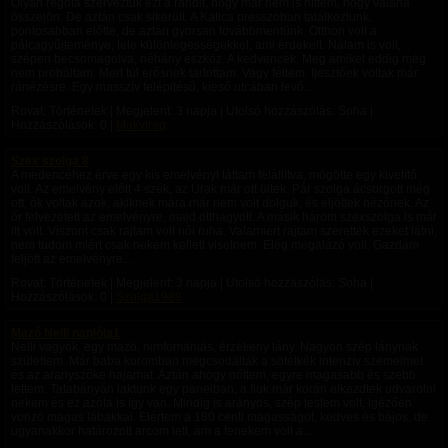
Olyan régóta szerveztük ezt a randit, hogy már nem is hittem, hogy valaha
összejön. De aztán csak sikerült. A Katica presszóban találkoztunk,
pontosabban előtte, de aztán gyorsan továbbmentünk. Otthon volt a
pálcagyűjteménye, tele különlegességekkel, ami érdekelt. Nálam is volt,
szépen becsomagolva, néhány eszköz. A kedvencek. Meg amiket eddig még
nem próbáltam. Mert túl erősnek tartottam. Vagy féltem. Ijesztőek voltak már
ránézésre. Egy masszív felépitésű, kieső utcában levő...
Rovat: Történetek | Megjelent:
3 napja
| Utolsó hozzászólás: Soha |
Hozzászólások: 0 |
Makvirag
Szex szolga 8
A medencéhez érve egy kis emelvényt láttam felállítva, mögötte egy kivetítő
volt. Az emelvény előtt 4 szék, az Urak már ott ültek. Pár szolga ácsorgott még
ott, ők voltak azok, akiknek mára már nem volt dolguk, és eljöttek nézőnek. Az
őr felvezetett az emelvényre, majd otthagyott. A másik három szexszolga is már
itt volt. Viszont csak rajtam volt női ruha. Valamiért rajtam szerették ezeket látni,
nem tudom miért csak nekem kellett viselnem. Elég megalázó volt. Gazdám
feljött az emelvényre,...
Rovat: Történetek | Megjelent:
3 napja
| Utolsó hozzászólás: Soha |
Hozzászólások: 0 |
Szolga1989
Mazó Nelli naplója1
Nelli vagyok, egy mazó, nimfomániás, érzékeny lány. Nagyon szép lánynak
születtem. Már baba koromban megcsodálták a sötétkék intenzív szemeimet
és az aranyszőke hajamat. Aztán ahogy nőttem, egyre magasabb és szebb
lettem. Tatabányán laktunk egy panelban, a fiuk már korán elkezdtek udvarolni
nekem és ez azóta is így van. Mindig is arányos, szép testem volt, igézően
vonzó magas lábakkal. Elértem a 180 centi magasságot, kedves és bájos, de
ugyanakkor határozott arcom lett, ám a fenekem volt a...