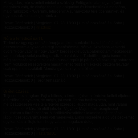
Mi tagadás, már szorított minket a szükség. Felügyelet alatt ugyan (ami
megalázó volt), de elvégezhettük a dolgunkat és kimehettünk a mosdóba,
majd ránkszólt: - “Gyerünk, lefürdeni!” A zuhanyzóba terelt bennünket, és
egymásnak kellett segítenünk a...
Rovat: Történetek | Megjelent:
07. 28. 18:03
| Utolsó hozzászólás: Soha |
Hozzászólások: 0 |
Krisztosz
Nóra a felfedező part I.
Történt ez úgy egy erős 8 hónapja amikor munkából hazafelé sétálok és
összefutottam egy kedves régi ismerősömmel Nórival.Szokásos kapkodó
gyors "Hogy vagy ,te hogy vagy?" kérdések letudva,bátorkodtam megkérdezni
van e párkapcsolat,esetleg randizik-e valakivel. Tudniillik régóta ismerem,
még szomszédok voltunk, aztán huss elrepült jó pár év. Válasza egy határozott
Nem! volt,picit elszégyeltem magam lehet rossz emlékeket idéztem fel,vagy
csak épp most szakított. Mondta gyorsan ilyesmiről szó...
Rovat: Történetek | Megjelent:
07. 28. 18:02
| Utolsó hozzászólás: Soha |
Hozzászólások: 0 | Törölt felhasználó
Új élet-12.rész
Teljesen bezsongtam. Fájt a bilincs, a térdem (hiszen térdelve kellett eljutnom
a fürdőbe), a nyakam, de mégis, jól esett. Dorina határozottan,
méltóságteljesen viselte a fegyőri szerepet. Húzott maga után, mint valami
utolsó senkit. A küszöb előtt jelezte: -Vigyázz! Majd némi rásegítéssel
bejutottam a fürdőszobába. A törölközőszárítóhoz lakatolta a láncot és a
lábbilincset egyaránt. Nem volt menekvés. Ekkor kicserélte a golyós peckemet
egy karikásra. Sejtettem, hogy valami megalázó dolog...
Rovat: Történetek | Megjelent:
07. 28. 18:01
| Utolsó hozzászólás: Soha |
Hozzászólások: 0 |
Haztartas01