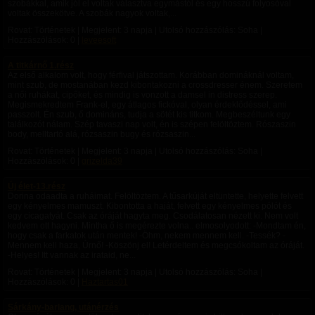
szobákkal, amik jól el voltak választva egymástól és egy hosszú folyosóval
voltak összekötve. A szobák nagyok voltak,...
Rovat: Történetek | Megjelent:
3 napja
| Utolsó hozzászólás: Soha |
Hozzászólások: 0 |
leveesoft
A titkárnő 1.rész
Az első alkalom volt, hogy férfival játszottam. Korábban domináknál voltam,
mint szub, de mostanában kezd kibontakozni a crossdresser énem. Szeretem
a női ruhákat, cipőket, és mindig is vonzott a damsel in distress szerep.
Megismekredtem Frank-el, egy átlagos fickóval, olyan érdeklődéssel, ami
passzolt. Én szub, ő domináns, tudja a sötét kis titkom. Megbeszéltunk egy
találkozót nálam. Szép tavaszi nap volt, én is szépen felöltöztem. Rószaszin
body, melltartó alá, rózsaszin bugy és rózsaszin...
Rovat: Történetek | Megjelent:
3 napja
| Utolsó hozzászólás: Soha |
Hozzászólások: 0 |
grizelda39
Új élet-13.rész
Dorina odaadta a ruháimat. Felöltöztem. A tűsarkúját eltüntette, helyette felvett
egy kényelmes mamuszt. Kibontotta a haját, felvett egy kényelmes pólót és
egy cicagatyát. Csak az óráját hagyta meg. Csodálatosan nézett ki. Nem volt
kedvem ott hagyni. Mintha ő is megérezte volna.. elmosolyodott: -Mondtam én,
hogy csak a farkatok után mentek! -Öhm, nekem mennem kell. -Tessék? -
Mennem kell haza, Úrnő! -Köszönj el! Letérdeltem és megcsókoltam az óráját.
-Helyes! Itt vannak az irataid, ne...
Rovat: Történetek | Megjelent:
3 napja
| Utolsó hozzászólás: Soha |
Hozzászólások: 0 |
Haztartas01
Sárkány-barlang, utánérzés