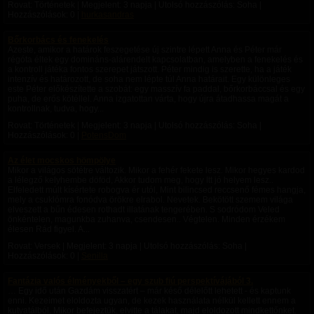
Rovat: Történetek | Megjelent:
3 napja
| Utolsó hozzászólás: Soha |
Hozzászólások: 0 |
hurkasandras
Bőrkorbács és fenekelés
Azeste, amikor a határok feszegetése új szintre lépett Anna és Péter már
régóta éltek egy domináns-alárendelt kapcsolatban, amelyben a fenekelés és
a kontroll játéka fontos szerepet játszott. Péter mindig is szerette, ha a játék
intenzív és határozott, de soha nem lépte túl Anna határait. Egy különleges
este Péter előkészítette a szobát: egy masszív fa paddal, bőrkorbáccsal és egy
puha, de erős kötéllel. Anna izgatottan várta, hogy újra átadhassa magát a
kontrollnak, tudva, hogy...
Rovat: Történetek | Megjelent:
3 napja
| Utolsó hozzászólás: Soha |
Hozzászólások: 0 |
PotensDom
Az élet mocskos hömpölye
Mikor a világos sötétre változik. Mikor a fehér fekete lesz. Mikor hegyes kardod
a lélegző kelyhembe döföd, Akkor tudom meg, hogy Itt jó helyem lesz..
Elfeledett múlt kísértete robogva ér utól, Mint bilincsed reccsenő fémes hangja,
mely a csuklómra fonódva örökre elrabol. Nevetek. Bekötött szemem világa
elveszett a bűn édesen rothadt illatának tengerében. S sodródom Veled
önkéntelen, magunkba zuhanva, csendesen.. Végtelen. Minden érzékem
élesen Rád figyel. A...
Rovat: Versek | Megjelent:
3 napja
| Utolsó hozzászólás: Soha |
Hozzászólások: 0 |
Senilla
Fantázia valós élményekből – egy szub fiú perspektívájából 3.
… Egy idő után Gazdám visszatért – már késő délelőtt lehetett - és kaptunk
enni. Kezeimet eloldozta ugyan, de kezek használata nélkül kellett ennem a
kutyatálból. Mikor befejeztük, elvitte a tálakat, majd eloldozott mindkettőnket.