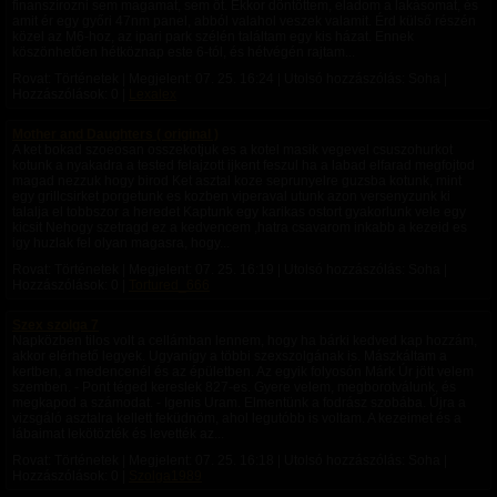
finanszírozni sem magamat, sem őt. Ekkor döntöttem, eladom a lakásomat, és
amit ér egy győri 47nm panel, abból valahol veszek valamit. Érd külső részén
közel az M6-hoz, az ipari park szélén találtam egy kis házat. Ennek
köszönhetően hétköznap este 6-tól, és hétvégén rajtam...
Rovat: Történetek | Megjelent:
07. 25. 16:24
| Utolsó hozzászólás: Soha |
Hozzászólások: 0 |
Lexalex
Mother and Daughters ( original )
A ket bokad szoeosan osszekotjuk es a kotel masik vegevel csuszohurkot
kotunk a nyakadra a tested felajzott ijkent feszul ha a labad elfarad megfojtod
magad nezzuk hogy birod Ket asztal koze seprunyelre guzsba kotunk, mint
egy grillcsirket porgetunk es kozben viperaval utunk azon versenyzunk ki
talalja el tobbszor a heredet Kaptunk egy karikas ostort gyakorlunk vele egy
kicsit Nehogy szetragd ez a kedvencem ,hatra csavarom inkabb a kezeid es
igy huzlak fel olyan magasra, hogy...
Rovat: Történetek | Megjelent:
07. 25. 16:19
| Utolsó hozzászólás: Soha |
Hozzászólások: 0 |
Tortured_666
Szex szolga 7
Napközben tilos volt a cellámban lennem, hogy ha bárki kedved kap hozzám,
akkor elérhető legyek. Ugyanígy a többi szexszolgának is. Mászkáltam a
kertben, a medencenél és az épületben. Az egyik folyosón Márk Úr jött velem
szemben. - Pont téged kereslek 827-es. Gyere velem, megborotválunk, és
megkapod a számodat. - Igenis Uram. Elmentünk a fodrász szobába. Újra a
vizsgáló asztalra kellett feküdnöm, ahol legutóbb is voltam. A kezeimet és a
lábaimat lekötözték és levették az...
Rovat: Történetek | Megjelent:
07. 25. 16:18
| Utolsó hozzászólás: Soha |
Hozzászólások: 0 |
Szolga1989