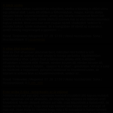
A tükör szoba
A lakás ajtaja halkan csukódott be mögöttem, mintha a külvilág is eltűnt volna
egy pillanat alatt. Laura állt előttem a félhomályban, magas, karcsú alakja
elegáns fekete selyemköntösben, amely alig takarta combjainak finom ívét.
Szemei, azok a mélyzöld, szinte áttetsző szemek már az első találkozásunkkor
foglyul ejtettek. Most azonban nem csupán nézett. Uralkodott. Vetkőzz le –
mondta halkan, szinte kedvesen, de a hangjában ott vibrált az a parancs,
amitől mindig megremegett a gyomrom. –...
Rovat: Történetek | Megjelent:
07. 28. 17:59
| Utolsó hozzászólás: Soha |
Hozzászólások: 0 |
szubmental
A vihar által megkötve
Brad és Didi viharosan játszanak bent, miközben kint tombol a szél
Befordultam az autóval a már amúgy is rozoga garázsba. Egyértelműen
készülődött a vihar. Láttam Didit a hálószoba ablaka előtt, miközben
áthajtottam a házunk előtt. Remek, minden készen áll, minden készen áll,
mindenki és minden a helyén... csapjon le a vihar! – gondoltam. Volt ez a szép
kis házikónk a hegyekben, gyönyörű kilátással az Anyatermészetre, de
teljesen ki voltunk téve az Anyatermészetnek, amikor az...
Rovat: Történetek | Megjelent:
07. 28. 17:59
| Utolsó hozzászólás: Soha |
Hozzászólások: 0 |
Lilith_666
Erdei próba 2.rész - Ismerkedés az új világgal
A földön lévő nyíl egy sűrű, egymásba fonódott rózsákból álló kapura mutatott,
amin fájdalmas volt az áthaladás, de mögötte egy érdekes és rejtélyes erdő
folytatódott. ​Miután átlépett, először azt hitte, csak képzelődik a fájdalomtól, de
lassan kezdte felfogni, hogy most egy teljesen más helyen van. A levegő ott
más volt, olyan tiszta és csendes hogy még a fű susogását is hallani lehetett.