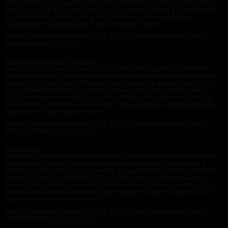
finanszírozni sem magamat, sem őt. Ekkor döntöttem, eladom a lakásomat, és
amit ér egy győri 47nm panel, abból valahol veszek valamit. Érd külső részén
közel az M6-hoz, az ipari park szélén találtam egy kis házat. Ennek
köszönhetően hétköznap este 6-tól, és hétvégén rajtam...
Rovat: Történetek | Megjelent:
07. 25. 16:24
| Utolsó hozzászólás: Soha |
Hozzászólások: 0 |
Lexalex
Mother and Daughters ( original )
A ket bokad szoeosan osszekotjuk es a kotel masik vegevel csuszohurkot
kotunk a nyakadra a tested felajzott ijkent feszul ha a labad elfarad megfojtod
magad nezzuk hogy birod Ket asztal koze seprunyelre guzsba kotunk, mint
egy grillcsirket porgetunk es kozben viperaval utunk azon versenyzunk ki
talalja el tobbszor a heredet Kaptunk egy karikas ostort gyakorlunk vele egy
kicsit Nehogy szetragd ez a kedvencem ,hatra csavarom inkabb a kezeid es
igy huzlak fel olyan magasra, hogy...
Rovat: Történetek | Megjelent:
07. 25. 16:19
| Utolsó hozzászólás: Soha |
Hozzászólások: 0 |
Tortured_666
Szex szolga 7
Napközben tilos volt a cellámban lennem, hogy ha bárki kedved kap hozzám,
akkor elérhető legyek. Ugyanígy a többi szexszolgának is. Mászkáltam a
kertben, a medencenél és az épületben. Az egyik folyosón Márk Úr jött velem
szemben. - Pont téged kereslek 827-es. Gyere velem, megborotválunk, és
megkapod a számodat. - Igenis Uram. Elmentünk a fodrász szobába. Újra a
vizsgáló asztalra kellett feküdnöm, ahol legutóbb is voltam. A kezeimet és a
lábaimat lekötözték és levették az...
Rovat: Történetek | Megjelent:
07. 25. 16:18
| Utolsó hozzászólás: Soha |
Hozzászólások: 0 |
Szolga1989