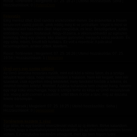
Rovat: Történetek | Megjelent:
07. 25. 16:27
| Utolsó hozzászólás: Soha |
Hozzászólások: 0 |
PotensDom
Felavatás
Elég merész ötlet. Első randira eszközökkel menni. De érdekeltek a frissen
beszerzett vadiúj pálcák, amik eddig még ki se próbáltam. Végül is most se
feltétlenül kell használni őket. Majd meglátjuk, mi lesz. Beszélgetünk, aztán
eldöntöm, hogyan folytassuk. Négy-öt pálca, a vékonyabbaktól az egészen
komolyig. Meg egy jókora, kép alapján gyönyörű, meggyfa színű paskoló. És
egy szép, míves, fonott bőr korbács. Ez volt a repertoár. A pálcákat
kicsomagoltam, amikor jöttek, kivettem,...
Rovat: Történetek | Megjelent:
07. 25. 16:26
| Utolsó hozzászólás:
07. 25.
19:54
| Hozzászólások: 1 |
Makvirag
Úrnő vers egy szolga tollából
Az Úrnő árnyéka hosszúra nyúlik, mint esti köd a néma falon, és a szolga
lehajtott fejjel várja, hogy megszólaljon a hatalom. Nem kér kegyet, nem kér
szavakat, csak egyetlen rideg tekintetet, mely láncként fonódik a lelkére, és
elnémít minden kételyt, félelmet. A pálca suhanása nem csupán hang, hanem
egy régi eskü visszhangja, hogy a szolga terhe és kínja az Úrnő mosolyának
ára. Hideg acél csörren a csuklón, sötét titkok őrzője a lánc, míg az éjszaka
fekete bársonyán...
Rovat: Versek | Megjelent:
07. 25. 16:25
| Utolsó hozzászólás: Soha |
Hozzászólások: 0 |
genicooper
Történetem kezdete 1. rész
Egy állás, és egy barátnő elvesztéssel indult az új életem. Illetve kalandom.
Történt, hogy a munkahelyemet felvásárolták, és az első leépítésekben benne
voltam. Ezt megtudva barátnőm elhagyott, mert így nem fogom tudni