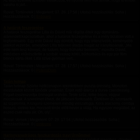
Az erdő ezerféle színben váltakozott, és nyoma sem volt annak, hogy itt ember
valaha is járt...
Rovat: Történetek | Megjelent:
07. 28. 17:58
| Utolsó hozzászólás: Soha |
Hozzászólások: 0 |
Erdojaro
A határok feszegetése
A határok feszegetése Lilla és Dávid már régóta éltek egy domináns-
alárendelt kapcsolatban, ahol a határok feszegetése és a mély bizalom volt a
legfontosabb. Egy este Dávid úgy döntött, hogy egy intenzívebb, keményebb
játékot vezet be, amelyben Lilla teljesen átadja magát az irányításának. „Ma
este nem lesz könnyű, de tudom, hogy bízhatsz bennem,” mondta Dávid,
miközben előkészítette a szobát: vastag kötél, bőrkorbács és egy pár fém
bilincs várta őket. Lilla szíve gyorsan vert,...
Rovat: Történetek | Megjelent:
07. 28. 17:57
| Utolsó hozzászólás: Soha |
Hozzászólások: 0 |
PotensDom
Talán holnap
Talán holnap Szürke hétköznapon tekintetében puszta üresség, Monoton
mozdulatok között tűnődik unalmán, Énjét rejtő álarca a durva csendesség,
Fogait összeszorítja önmagát uralván. Teste szűz, lelke bájos, vágyai
mocskosak. A szerelmet éhezi, de játszani fontosabb. Életében űr, szomjazik
az izgalomra, A szigorú szemérem mindig visszafogja. Kora alacsony, combja
hosszú, sietnie kár, Horzsolt térde előtt hever a világ, Ha egyszer meglátod, az
eszed csak rajta jár, Oh, oly'...
Rovat: Versek | Megjelent:
07. 28. 17:54
| Utolsó hozzászólás: Soha |
Hozzászólások: 0 |
pinkrope
Harisnyanadrágos faszkardozás travi Úrnőmmel
Travi Úrnőm már korán reggel szigorú szavakkal szólított magához. -Szolga!