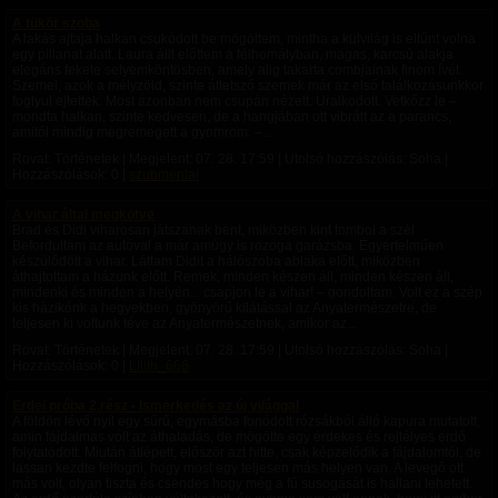
A tükör szoba
A lakás ajtaja halkan csukódott be mögöttem, mintha a külvilág is eltűnt volna
egy pillanat alatt. Laura állt előttem a félhomályban, magas, karcsú alakja
elegáns fekete selyemköntösben, amely alig takarta combjainak finom ívét.
Szemei, azok a mélyzöld, szinte áttetsző szemek már az első találkozásunkkor
foglyul ejtettek. Most azonban nem csupán nézett. Uralkodott. Vetkőzz le –
mondta halkan, szinte kedvesen, de a hangjában ott vibrált az a parancs,
amitől mindig megremegett a gyomrom. –...
Rovat: Történetek | Megjelent:
07. 28. 17:59
| Utolsó hozzászólás: Soha |
Hozzászólások: 0 |
szubmental
A vihar által megkötve
Brad és Didi viharosan játszanak bent, miközben kint tombol a szél
Befordultam az autóval a már amúgy is rozoga garázsba. Egyértelműen
készülődött a vihar. Láttam Didit a hálószoba ablaka előtt, miközben
áthajtottam a házunk előtt. Remek, minden készen áll, minden készen áll,
mindenki és minden a helyén... csapjon le a vihar! – gondoltam. Volt ez a szép
kis házikónk a hegyekben, gyönyörű kilátással az Anyatermészetre, de
teljesen ki voltunk téve az Anyatermészetnek, amikor az...
Rovat: Történetek | Megjelent:
07. 28. 17:59
| Utolsó hozzászólás: Soha |
Hozzászólások: 0 |
Lilith_666
Erdei próba 2.rész - Ismerkedés az új világgal
A földön lévő nyíl egy sűrű, egymásba fonódott rózsákból álló kapura mutatott,
amin fájdalmas volt az áthaladás, de mögötte egy érdekes és rejtélyes erdő
folytatódott. ​Miután átlépett, először azt hitte, csak képzelődik a fájdalomtól, de
lassan kezdte felfogni, hogy most egy teljesen más helyen van. A levegő ott
más volt, olyan tiszta és csendes hogy még a fű susogását is hallani lehetett.