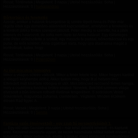
Rovat: Történetek | Megjelent:
3 napja
| Utolsó hozzászólás: Soha |
Hozzászólások: 0 |
hurkasandras
Bőrkorbács és fenekelés
Azeste, amikor a határok feszegetése új szintre lépett Anna és Péter már
régóta éltek egy domináns-alárendelt kapcsolatban, amelyben a fenekelés és
a kontroll játéka fontos szerepet játszott. Péter mindig is szerette, ha a játék
intenzív és határozott, de soha nem lépte túl Anna határait. Egy különleges
este Péter előkészítette a szobát: egy masszív fa paddal, bőrkorbáccsal és egy
puha, de erős kötéllel. Anna izgatottan várta, hogy újra átadhassa magát a
kontrollnak, tudva, hogy...
Rovat: Történetek | Megjelent:
3 napja
| Utolsó hozzászólás: Soha |
Hozzászólások: 0 |
PotensDom
Az élet mocskos hömpölye
Mikor a világos sötétre változik. Mikor a fehér fekete lesz. Mikor hegyes kardod
a lélegző kelyhembe döföd, Akkor tudom meg, hogy Itt jó helyem lesz..
Elfeledett múlt kísértete robogva ér utól, Mint bilincsed reccsenő fémes hangja,
mely a csuklómra fonódva örökre elrabol. Nevetek. Bekötött szemem világa
elveszett a bűn édesen rothadt illatának tengerében. S sodródom Veled
önkéntelen, magunkba zuhanva, csendesen.. Végtelen. Minden érzékem
élesen Rád figyel. A...
Rovat: Versek | Megjelent:
3 napja
| Utolsó hozzászólás: Soha |
Hozzászólások: 0 |
Senilla
Fantázia valós élményekből – egy szub fiú perspektívájából 3.
… Egy idő után Gazdám visszatért – már késő délelőtt lehetett - és kaptunk
enni. Kezeimet eloldozta ugyan, de kezek használata nélkül kellett ennem a
kutyatálból. Mikor befejeztük, elvitte a tálakat, majd eloldozott mindkettőnket.