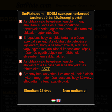
Bejelentkezés
Regisztráció
SmPixie.com - BDSM szexpartnerkereső,
társkereső és közösségi portál
BDSM Magazin
Az oldalra való belépéssel igazolom, hogy
elmúltam 18 éves és a rám vonatkozó
Lapok: 1/433
törvények szerint jogom van szexuális tartalmú
Rendezés:
Legújabb cikkek
Legtöbb komment
Utolsó komment
oldalak megtekintéséhez.
[1-25]
[26-50]
[51-75]
[76-100]
[101-125]
[126-150]
[151-175]
[176-200]
Elfogadom, hogy az oldal tartalma erősen
szexuális jellegű. Az oldalra való belépéssel
[201-225]
Következő »
kijelentem, hogy a szado-mazoval, a fétissel
vagy egyéb szexualitással kapcsolatos képek,
Élet a Szecsőváry tanyán - 1. fejezet – Egy ember kevés
írások és egyéb dolgok nem ütköznek
Az Alföld végtelen rónaságán, ahol a szél úgy kergette a port, mintha maga is
örökké úton volna, állt egy nagy birtok. A környéken senki sem nevezte
elveimbe, nem zaklatnak fel.
másként, csak Szecsőváry tanyának. A név nemcsak a földet jelentette, hanem
Az oldalra való belépéssel igazolom, hogy
azt az embert is, akié volt. Szecsőváry Attila, a környék egyik legismertebb
elolvastam a Felhasználási szabályokat és
állatorvosa, hatvan év körüli, tekintélyt parancsoló férfi volt. Aki egyszer
feltételeket.
ÁSZF
találkozott vele, sokáig nem felejtette el. Magas termete, nyugodt mozdulatai
és átható tekintete azt...
Amennyiben közvetlenül valamelyik belső oldalt
nyitom meg, tudomásul veszem, hogy közvetve
Rovat: Történetek | Megjelent:
3 napja
| Utolsó hozzászólás:
6 órája
|
elfogadtam a fenti szabályokat.
Hozzászólások: 4 |
Paradicsom69
Elmúltam 18 éves
Nem múltam el
Az első bukta - negyedik rész -
Magam sem hiszem el, de ezek a fantáziák a saját fejemből pattantak ki, nem
hallottam róla, nem olvastam róla, nem láttam róla videót, nem tudom ez a ma
mennyire képzelhető el, hogy amiket csináltam saját fantázia szüleménye. Az,
hogy a következő történet mikor történt már nem tudom, nem is tudom
behatárolni. A nagynénikémnél nyaraltam, egy régi polgári lakás volt, hatalmas