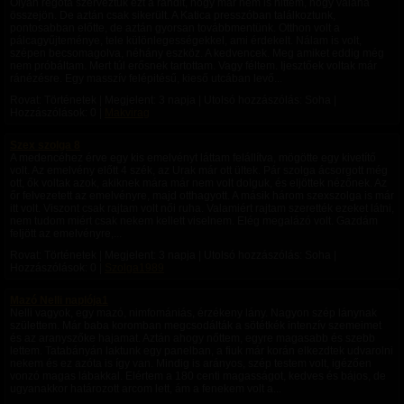
Olyan régóta szerveztük ezt a randit, hogy már nem is hittem, hogy valaha
összejön. De aztán csak sikerült. A Katica presszóban találkoztunk,
pontosabban előtte, de aztán gyorsan továbbmentünk. Otthon volt a
pálcagyűjteménye, tele különlegességekkel, ami érdekelt. Nálam is volt,
szépen becsomagolva, néhány eszköz. A kedvencek. Meg amiket eddig még
nem próbáltam. Mert túl erősnek tartottam. Vagy féltem. Ijesztőek voltak már
ránézésre. Egy masszív felépitésű, kieső utcában levő...
Rovat: Történetek | Megjelent:
3 napja
| Utolsó hozzászólás: Soha |
Hozzászólások: 0 |
Makvirag
Szex szolga 8
A medencéhez érve egy kis emelvényt láttam felállítva, mögötte egy kivetítő
volt. Az emelvény előtt 4 szék, az Urak már ott ültek. Pár szolga ácsorgott még
ott, ők voltak azok, akiknek mára már nem volt dolguk, és eljöttek nézőnek. Az
őr felvezetett az emelvényre, majd otthagyott. A másik három szexszolga is már
itt volt. Viszont csak rajtam volt női ruha. Valamiért rajtam szerették ezeket látni,
nem tudom miért csak nekem kellett viselnem. Elég megalázó volt. Gazdám
feljött az emelvényre,...
Rovat: Történetek | Megjelent:
3 napja
| Utolsó hozzászólás: Soha |
Hozzászólások: 0 |
Szolga1989
Mazó Nelli naplója1
Nelli vagyok, egy mazó, nimfomániás, érzékeny lány. Nagyon szép lánynak
születtem. Már baba koromban megcsodálták a sötétkék intenzív szemeimet
és az aranyszőke hajamat. Aztán ahogy nőttem, egyre magasabb és szebb
lettem. Tatabányán laktunk egy panelban, a fiuk már korán elkezdtek udvarolni
nekem és ez azóta is így van. Mindig is arányos, szép testem volt, igézően
vonzó magas lábakkal. Elértem a 180 centi magasságot, kedves és bájos, de
ugyanakkor határozott arcom lett, ám a fenekem volt a...