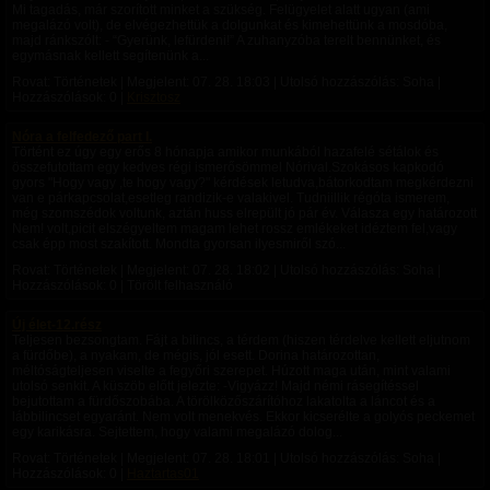
Mi tagadás, már szorított minket a szükség. Felügyelet alatt ugyan (ami
megalázó volt), de elvégezhettük a dolgunkat és kimehettünk a mosdóba,
majd ránkszólt: - “Gyerünk, lefürdeni!” A zuhanyzóba terelt bennünket, és
egymásnak kellett segítenünk a...
Rovat: Történetek | Megjelent:
07. 28. 18:03
| Utolsó hozzászólás: Soha |
Hozzászólások: 0 |
Krisztosz
Nóra a felfedező part I.
Történt ez úgy egy erős 8 hónapja amikor munkából hazafelé sétálok és
összefutottam egy kedves régi ismerősömmel Nórival.Szokásos kapkodó
gyors "Hogy vagy ,te hogy vagy?" kérdések letudva,bátorkodtam megkérdezni
van e párkapcsolat,esetleg randizik-e valakivel. Tudniillik régóta ismerem,
még szomszédok voltunk, aztán huss elrepült jó pár év. Válasza egy határozott
Nem! volt,picit elszégyeltem magam lehet rossz emlékeket idéztem fel,vagy
csak épp most szakított. Mondta gyorsan ilyesmiről szó...
Rovat: Történetek | Megjelent:
07. 28. 18:02
| Utolsó hozzászólás: Soha |
Hozzászólások: 0 | Törölt felhasználó
Új élet-12.rész
Teljesen bezsongtam. Fájt a bilincs, a térdem (hiszen térdelve kellett eljutnom
a fürdőbe), a nyakam, de mégis, jól esett. Dorina határozottan,
méltóságteljesen viselte a fegyőri szerepet. Húzott maga után, mint valami
utolsó senkit. A küszöb előtt jelezte: -Vigyázz! Majd némi rásegítéssel
bejutottam a fürdőszobába. A törölközőszárítóhoz lakatolta a láncot és a
lábbilincset egyaránt. Nem volt menekvés. Ekkor kicserélte a golyós peckemet
egy karikásra. Sejtettem, hogy valami megalázó dolog...
Rovat: Történetek | Megjelent:
07. 28. 18:01
| Utolsó hozzászólás: Soha |
Hozzászólások: 0 |
Haztartas01