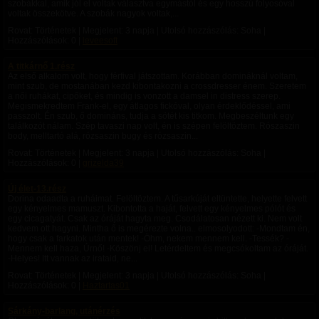
szobákkal, amik jól el voltak választva egymástól és egy hosszú folyosóval
voltak összekötve. A szobák nagyok voltak,...
Rovat: Történetek | Megjelent:
3 napja
| Utolsó hozzászólás: Soha |
Hozzászólások: 0 |
leveesoft
A titkárnő 1.rész
Az első alkalom volt, hogy férfival játszottam. Korábban domináknál voltam,
mint szub, de mostanában kezd kibontakozni a crossdresser énem. Szeretem
a női ruhákat, cipőket, és mindig is vonzott a damsel in distress szerep.
Megismekredtem Frank-el, egy átlagos fickóval, olyan érdeklődéssel, ami
passzolt. Én szub, ő domináns, tudja a sötét kis titkom. Megbeszéltunk egy
találkozót nálam. Szép tavaszi nap volt, én is szépen felöltöztem. Rószaszin
body, melltartó alá, rózsaszin bugy és rózsaszin...
Rovat: Történetek | Megjelent:
3 napja
| Utolsó hozzászólás: Soha |
Hozzászólások: 0 |
grizelda39
Új élet-13.rész
Dorina odaadta a ruháimat. Felöltöztem. A tűsarkúját eltüntette, helyette felvett
egy kényelmes mamuszt. Kibontotta a haját, felvett egy kényelmes pólót és
egy cicagatyát. Csak az óráját hagyta meg. Csodálatosan nézett ki. Nem volt
kedvem ott hagyni. Mintha ő is megérezte volna.. elmosolyodott: -Mondtam én,
hogy csak a farkatok után mentek! -Öhm, nekem mennem kell. -Tessék? -
Mennem kell haza, Úrnő! -Köszönj el! Letérdeltem és megcsókoltam az óráját.
-Helyes! Itt vannak az irataid, ne...
Rovat: Történetek | Megjelent:
3 napja
| Utolsó hozzászólás: Soha |
Hozzászólások: 0 |
Haztartas01
Sárkány-barlang, utánérzés