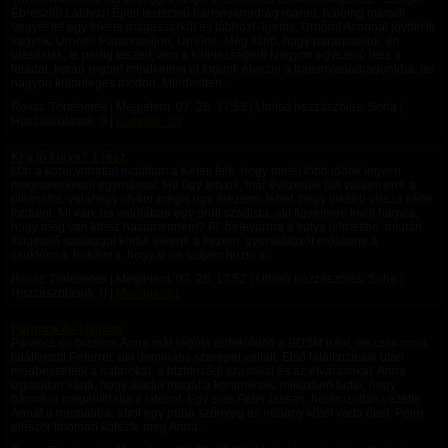
Ébresztő! Lábhoz! Éjjeli testszínű harisnyanadrág marad, hálóing marad!
Vegyél fel egy fekete magassarkút és lábhoz! -Igenis, Úrnőm! Azonnal jövök! Itt
vagyok, Úrnőm! Parancsoljon, Úrnőm! -Még szép, hogy parancsolok, én
utasítalak, te pedig teszed, ami a kötelességed! Nagyon egyszerű lesz a
feladat, korán reggel mindketten el fogunk élvezni a harisnyanadrágunkba, de
nagyon különleges módon. Mindketten...
Rovat: Történetek | Megjelent:
07. 28. 17:53
| Utolsó hozzászólás: Soha |
Hozzászólások: 0 |
Larissza_cd
Ki a jó kutya? 1 rész.
Már a korai vonattal indultam a Keleti felé, hogy minél több időnk legyen
megismerkedni egymással. Ha úgy tetszik, már évtizedek óta vártam erre a
pillanatra, valahogy olykor mégis úgy éreztem, lehet, hogy inkább vissza kéne
fordulni. Mi van, ha valójában egy őrült szadista, aki figyelmen kívül hagyja,
hogy még van kihez hazamennem? Pl. belevarrna a kutya jelmezbe, miután
szigetelő szalaggal körbe tekerte a kezem, gyorskötözőt erősítene a
csuklómra, bokámra, hogy ki ne tudjam húzni a...
Rovat: Történetek | Megjelent:
07. 28. 17:52
| Utolsó hozzászólás: Soha |
Hozzászólások: 0 |
Marcipan21
Parancs és bizalom
Parancs és bizalom Anna már régóta érdeklődött a BDSM iránt, de csak most
találkozott Péterrel, aki domináns szerepet vállalt. Első találkozásuk után
megbeszélték a határokat, a biztonsági szavakat és az elvárásokat. Anna
izgatottan várta, hogy átadja magát a kontrollnak, miközben tudta, hogy
bármikor megállíthatja a játékot. Egy este Péter lassan, határozottan vezette
Annát a nappaliba, ahol egy puha szőnyeg és néhány kötél várta őket. Péter
először finoman kötözte meg Anna...