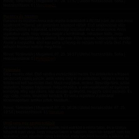
Rovat: Történetek | Megjelent:
07. 28. 17:52
| Utolsó hozzászólás: Soha |
Hozzászólások: 0 |
Marcipan21
Parancs és bizalom
Parancs és bizalom Anna már régóta érdeklődött a BDSM iránt, de csak most
találkozott Péterrel, aki domináns szerepet vállalt. Első találkozásuk után
megbeszélték a határokat, a biztonsági szavakat és az elvárásokat. Anna
izgatottan várta, hogy átadja magát a kontrollnak, miközben tudta, hogy
bármikor megállíthatja a játékot. Egy este Péter lassan, határozottan vezette
Annát a nappaliba, ahol egy puha szőnyeg és néhány kötél várta őket. Péter
először finoman kötözte meg Anna...
Rovat: Történetek | Megjelent:
07. 25. 16:27
| Utolsó hozzászólás: Soha |
Hozzászólások: 0 |
PotensDom
Felavatás
Elég merész ötlet. Első randira eszközökkel menni. De érdekeltek a frissen
beszerzett vadiúj pálcák, amik eddig még ki se próbáltam. Végül is most se
feltétlenül kell használni őket. Majd meglátjuk, mi lesz. Beszélgetünk, aztán
eldöntöm, hogyan folytassuk. Négy-öt pálca, a vékonyabbaktól az egészen
komolyig. Meg egy jókora, kép alapján gyönyörű, meggyfa színű paskoló. És
egy szép, míves, fonott bőr korbács. Ez volt a repertoár. A pálcákat
kicsomagoltam, amikor jöttek, kivettem,...
Rovat: Történetek | Megjelent:
07. 25. 16:26
| Utolsó hozzászólás:
07. 25.
19:54
| Hozzászólások: 1 |
Makvirag
Úrnő vers egy szolga tollából
Az Úrnő árnyéka hosszúra nyúlik, mint esti köd a néma falon, és a szolga
lehajtott fejjel várja, hogy megszólaljon a hatalom. Nem kér kegyet, nem kér
szavakat, csak egyetlen rideg tekintetet, mely láncként fonódik a lelkére, és