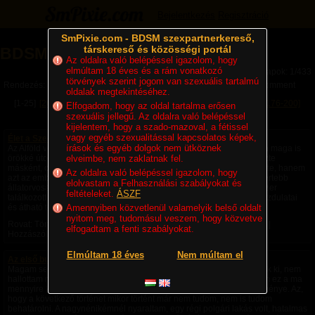
Bejelentkezés
Regisztráció
SmPixie.com - BDSM szexpartnerkereső,
társkereső és közösségi portál
BDSM Magazin
Az oldalra való belépéssel igazolom, hogy
elmúltam 18 éves és a rám vonatkozó
Lapok: 1/433
törvények szerint jogom van szexuális tartalmú
Rendezés:
Legújabb cikkek
Legtöbb komment
Utolsó komment
oldalak megtekintéséhez.
[1-25]
[26-50]
[51-75]
[76-100]
[101-125]
[126-150]
[151-175]
[176-200]
Elfogadom, hogy az oldal tartalma erősen
szexuális jellegű. Az oldalra való belépéssel
[201-225]
Következő »
kijelentem, hogy a szado-mazoval, a fétissel
vagy egyéb szexualitással kapcsolatos képek,
Élet a Szecsőváry tanyán - 1. fejezet – Egy ember kevés
írások és egyéb dolgok nem ütköznek
Az Alföld végtelen rónaságán, ahol a szél úgy kergette a port, mintha maga is
örökké úton volna, állt egy nagy birtok. A környéken senki sem nevezte
elveimbe, nem zaklatnak fel.
másként, csak Szecsőváry tanyának. A név nemcsak a földet jelentette, hanem
Az oldalra való belépéssel igazolom, hogy
azt az embert is, akié volt. Szecsőváry Attila, a környék egyik legismertebb
elolvastam a Felhasználási szabályokat és
állatorvosa, hatvan év körüli, tekintélyt parancsoló férfi volt. Aki egyszer
feltételeket.
ÁSZF
találkozott vele, sokáig nem felejtette el. Magas termete, nyugodt mozdulatai
és átható tekintete azt...
Amennyiben közvetlenül valamelyik belső oldalt
nyitom meg, tudomásul veszem, hogy közvetve
Rovat: Történetek | Megjelent:
2 napja
| Utolsó hozzászólás:
2 napja
|
elfogadtam a fenti szabályokat.
Hozzászólások: 2 |
Paradicsom69
Elmúltam 18 éves
Nem múltam el
Az első bukta - negyedik rész -
Magam sem hiszem el, de ezek a fantáziák a saját fejemből pattantak ki, nem
hallottam róla, nem olvastam róla, nem láttam róla videót, nem tudom ez a ma
mennyire képzelhető el, hogy amiket csináltam saját fantázia szüleménye. Az,
hogy a következő történet mikor történt már nem tudom, nem is tudom
behatárolni. A nagynénikémnél nyaraltam, egy régi polgári lakás volt, hatalmas