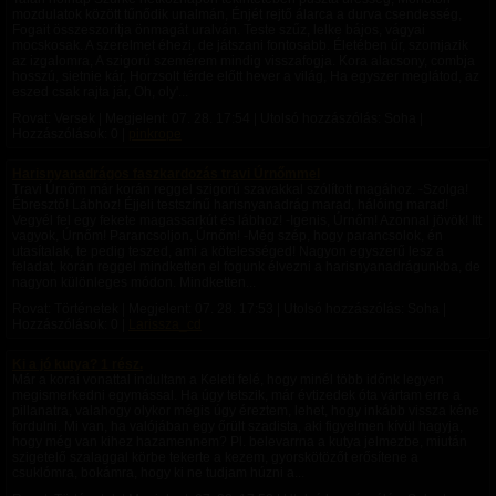
mozdulatok között tűnődik unalmán, Énjét rejtő álarca a durva csendesség,
Fogait összeszorítja önmagát uralván. Teste szűz, lelke bájos, vágyai
mocskosak. A szerelmet éhezi, de játszani fontosabb. Életében űr, szomjazik
az izgalomra, A szigorú szemérem mindig visszafogja. Kora alacsony, combja
hosszú, sietnie kár, Horzsolt térde előtt hever a világ, Ha egyszer meglátod, az
eszed csak rajta jár, Oh, oly'...
Rovat: Versek | Megjelent:
07. 28. 17:54
| Utolsó hozzászólás: Soha |
Hozzászólások: 0 |
pinkrope
Harisnyanadrágos faszkardozás travi Úrnőmmel
Travi Úrnőm már korán reggel szigorú szavakkal szólított magához. -Szolga!
Ébresztő! Lábhoz! Éjjeli testszínű harisnyanadrág marad, hálóing marad!
Vegyél fel egy fekete magassarkút és lábhoz! -Igenis, Úrnőm! Azonnal jövök! Itt
vagyok, Úrnőm! Parancsoljon, Úrnőm! -Még szép, hogy parancsolok, én
utasítalak, te pedig teszed, ami a kötelességed! Nagyon egyszerű lesz a
feladat, korán reggel mindketten el fogunk élvezni a harisnyanadrágunkba, de
nagyon különleges módon. Mindketten...
Rovat: Történetek | Megjelent:
07. 28. 17:53
| Utolsó hozzászólás: Soha |
Hozzászólások: 0 |
Larissza_cd
Ki a jó kutya? 1 rész.
Már a korai vonattal indultam a Keleti felé, hogy minél több időnk legyen
megismerkedni egymással. Ha úgy tetszik, már évtizedek óta vártam erre a
pillanatra, valahogy olykor mégis úgy éreztem, lehet, hogy inkább vissza kéne
fordulni. Mi van, ha valójában egy őrült szadista, aki figyelmen kívül hagyja,
hogy még van kihez hazamennem? Pl. belevarrna a kutya jelmezbe, miután
szigetelő szalaggal körbe tekerte a kezem, gyorskötözőt erősítene a
csuklómra, bokámra, hogy ki ne tudjam húzni a...