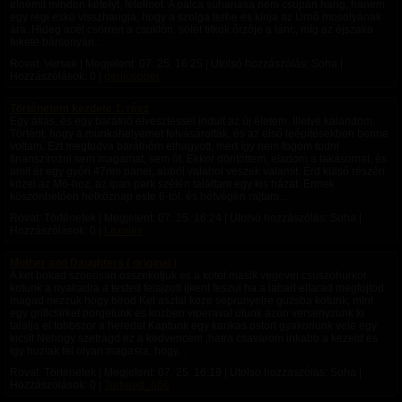
elnémít minden kételyt, félelmet. A pálca suhanása nem csupán hang, hanem
egy régi eskü visszhangja, hogy a szolga terhe és kínja az Úrnő mosolyának
ára. Hideg acél csörren a csuklón, sötét titkok őrzője a lánc, míg az éjszaka
fekete bársonyán...
Rovat: Versek | Megjelent:
07. 25. 16:25
| Utolsó hozzászólás: Soha |
Hozzászólások: 0 |
genicooper
Történetem kezdete 1. rész
Egy állás, és egy barátnő elvesztéssel indult az új életem. Illetve kalandom.
Történt, hogy a munkahelyemet felvásárolták, és az első leépítésekben benne
voltam. Ezt megtudva barátnőm elhagyott, mert így nem fogom tudni
finanszírozni sem magamat, sem őt. Ekkor döntöttem, eladom a lakásomat, és
amit ér egy győri 47nm panel, abból valahol veszek valamit. Érd külső részén
közel az M6-hoz, az ipari park szélén találtam egy kis házat. Ennek
köszönhetően hétköznap este 6-tól, és hétvégén rajtam...
Rovat: Történetek | Megjelent:
07. 25. 16:24
| Utolsó hozzászólás: Soha |
Hozzászólások: 0 |
Lexalex
Mother and Daughters ( original )
A ket bokad szoeosan osszekotjuk es a kotel masik vegevel csuszohurkot
kotunk a nyakadra a tested felajzott ijkent feszul ha a labad elfarad megfojtod
magad nezzuk hogy birod Ket asztal koze seprunyelre guzsba kotunk, mint
egy grillcsirket porgetunk es kozben viperaval utunk azon versenyzunk ki
talalja el tobbszor a heredet Kaptunk egy karikas ostort gyakorlunk vele egy
kicsit Nehogy szetragd ez a kedvencem ,hatra csavarom inkabb a kezeid es
igy huzlak fel olyan magasra, hogy...
Rovat: Történetek | Megjelent:
07. 25. 16:19
| Utolsó hozzászólás: Soha |
Hozzászólások: 0 |
Tortured_666