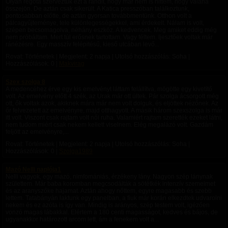
Olyan régóta szerveztük ezt a randit, hogy már nem is hittem, hogy valaha
összejön. De aztán csak sikerült. A Katica presszóban találkoztunk,
pontosabban előtte, de aztán gyorsan továbbmentünk. Otthon volt a
pálcagyűjteménye, tele különlegességekkel, ami érdekelt. Nálam is volt,
szépen becsomagolva, néhány eszköz. A kedvencek. Meg amiket eddig még
nem próbáltam. Mert túl erősnek tartottam. Vagy féltem. Ijesztőek voltak már
ránézésre. Egy masszív felépitésű, kieső utcában levő...
Rovat: Történetek | Megjelent:
2 napja
| Utolsó hozzászólás: Soha |
Hozzászólások: 0 |
Makvirag
Szex szolga 8
A medencéhez érve egy kis emelvényt láttam felállítva, mögötte egy kivetítő
volt. Az emelvény előtt 4 szék, az Urak már ott ültek. Pár szolga ácsorgott még
ott, ők voltak azok, akiknek mára már nem volt dolguk, és eljöttek nézőnek. Az
őr felvezetett az emelvényre, majd otthagyott. A másik három szexszolga is már
itt volt. Viszont csak rajtam volt női ruha. Valamiért rajtam szerették ezeket látni,
nem tudom miért csak nekem kellett viselnem. Elég megalázó volt. Gazdám
feljött az emelvényre,...
Rovat: Történetek | Megjelent:
2 napja
| Utolsó hozzászólás: Soha |
Hozzászólások: 0 |
Szolga1989
Mazó Nelli naplója1
Nelli vagyok, egy mazó, nimfomániás, érzékeny lány. Nagyon szép lánynak
születtem. Már baba koromban megcsodálták a sötétkék intenzív szemeimet
és az aranyszőke hajamat. Aztán ahogy nőttem, egyre magasabb és szebb
lettem. Tatabányán laktunk egy panelban, a fiuk már korán elkezdtek udvarolni
nekem és ez azóta is így van. Mindig is arányos, szép testem volt, igézően
vonzó magas lábakkal. Elértem a 180 centi magasságot, kedves és bájos, de
ugyanakkor határozott arcom lett, ám a fenekem volt a...