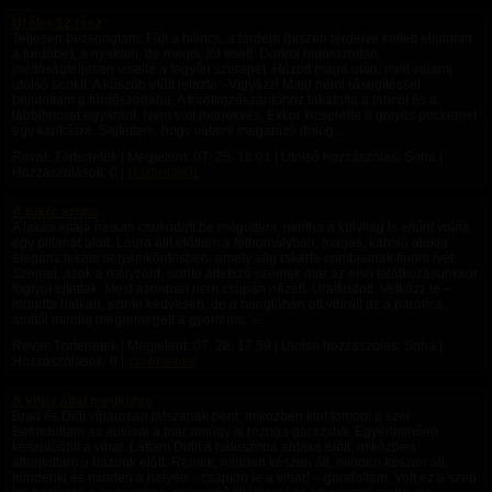
Új élet-12.rész
Teljesen bezsongtam. Fájt a bilincs, a térdem (hiszen térdelve kellett eljutnom
a fürdőbe), a nyakam, de mégis, jól esett. Dorina határozottan,
méltóságteljesen viselte a fegyőri szerepet. Húzott maga után, mint valami
utolsó senkit. A küszöb előtt jelezte: -Vigyázz! Majd némi rásegítéssel
bejutottam a fürdőszobába. A törölközőszárítóhoz lakatolta a láncot és a
lábbilincset egyaránt. Nem volt menekvés. Ekkor kicserélte a golyós peckemet
egy karikásra. Sejtettem, hogy valami megalázó dolog...
Rovat: Történetek | Megjelent:
07. 28. 18:01
| Utolsó hozzászólás: Soha |
Hozzászólások: 0 |
Haztartas01
A tükör szoba
A lakás ajtaja halkan csukódott be mögöttem, mintha a külvilág is eltűnt volna
egy pillanat alatt. Laura állt előttem a félhomályban, magas, karcsú alakja
elegáns fekete selyemköntösben, amely alig takarta combjainak finom ívét.
Szemei, azok a mélyzöld, szinte áttetsző szemek már az első találkozásunkkor
foglyul ejtettek. Most azonban nem csupán nézett. Uralkodott. Vetkőzz le –
mondta halkan, szinte kedvesen, de a hangjában ott vibrált az a parancs,
amitől mindig megremegett a gyomrom. –...
Rovat: Történetek | Megjelent:
07. 28. 17:59
| Utolsó hozzászólás: Soha |
Hozzászólások: 0 |
szubmental
A vihar által megkötve
Brad és Didi viharosan játszanak bent, miközben kint tombol a szél
Befordultam az autóval a már amúgy is rozoga garázsba. Egyértelműen
készülődött a vihar. Láttam Didit a hálószoba ablaka előtt, miközben
áthajtottam a házunk előtt. Remek, minden készen áll, minden készen áll,
mindenki és minden a helyén... csapjon le a vihar! – gondoltam. Volt ez a szép