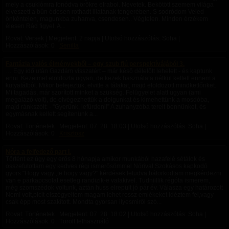
mely a csuklómra fonódva örökre elrabol. Nevetek. Bekötött szemem világa
elveszett a bűn édesen rothadt illatának tengerében. S sodródom Veled
önkéntelen, magunkba zuhanva, csendesen.. Végtelen. Minden érzékem
élesen Rád figyel. A...
Rovat: Versek | Megjelent:
2 napja
| Utolsó hozzászólás: Soha |
Hozzászólások: 0 |
Senilla
Fantázia valós élményekből – egy szub fiú perspektívájából 3.
… Egy idő után Gazdám visszatért – már késő délelőtt lehetett - és kaptunk
enni. Kezeimet eloldozta ugyan, de kezek használata nélkül kellett ennem a
kutyatálból. Mikor befejeztük, elvitte a tálakat, majd eloldozott mindkettőnket.
Mi tagadás, már szorított minket a szükség. Felügyelet alatt ugyan (ami
megalázó volt), de elvégezhettük a dolgunkat és kimehettünk a mosdóba,
majd ránkszólt: - “Gyerünk, lefürdeni!” A zuhanyzóba terelt bennünket, és
egymásnak kellett segítenünk a...
Rovat: Történetek | Megjelent:
07. 28. 18:03
| Utolsó hozzászólás: Soha |
Hozzászólások: 0 |
Krisztosz
Nóra a felfedező part I.
Történt ez úgy egy erős 8 hónapja amikor munkából hazafelé sétálok és
összefutottam egy kedves régi ismerősömmel Nórival.Szokásos kapkodó
gyors "Hogy vagy ,te hogy vagy?" kérdések letudva,bátorkodtam megkérdezni
van e párkapcsolat,esetleg randizik-e valakivel. Tudniillik régóta ismerem,
még szomszédok voltunk, aztán huss elrepült jó pár év. Válasza egy határozott
Nem! volt,picit elszégyeltem magam lehet rossz emlékeket idéztem fel,vagy
csak épp most szakított. Mondta gyorsan ilyesmiről szó...
Rovat: Történetek | Megjelent:
07. 28. 18:02
| Utolsó hozzászólás: Soha |
Hozzászólások: 0 | Törölt felhasználó