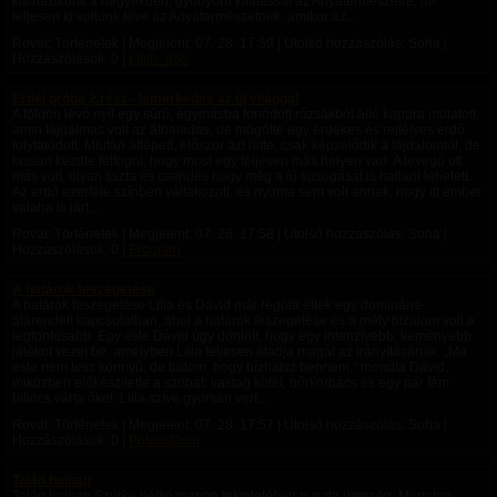
kis házikónk a hegyekben, gyönyörű kilátással az Anyatermészetre, de
teljesen ki voltunk téve az Anyatermészetnek, amikor az...
Rovat: Történetek | Megjelent:
07. 28. 17:59
| Utolsó hozzászólás: Soha |
Hozzászólások: 0 |
Lilith_666
Erdei próba 2.rész - Ismerkedés az új világgal
A földön lévő nyíl egy sűrű, egymásba fonódott rózsákból álló kapura mutatott,
amin fájdalmas volt az áthaladás, de mögötte egy érdekes és rejtélyes erdő
folytatódott. ​Miután átlépett, először azt hitte, csak képzelődik a fájdalomtól, de
lassan kezdte felfogni, hogy most egy teljesen más helyen van. A levegő ott
más volt, olyan tiszta és csendes hogy még a fű susogását is hallani lehetett.
Az erdő ezerféle színben váltakozott, és nyoma sem volt annak, hogy itt ember
valaha is járt...
Rovat: Történetek | Megjelent:
07. 28. 17:58
| Utolsó hozzászólás: Soha |
Hozzászólások: 0 |
Erdojaro
A határok feszegetése
A határok feszegetése Lilla és Dávid már régóta éltek egy domináns-
alárendelt kapcsolatban, ahol a határok feszegetése és a mély bizalom volt a
legfontosabb. Egy este Dávid úgy döntött, hogy egy intenzívebb, keményebb
játékot vezet be, amelyben Lilla teljesen átadja magát az irányításának. „Ma
este nem lesz könnyű, de tudom, hogy bízhatsz bennem,” mondta Dávid,
miközben előkészítette a szobát: vastag kötél, bőrkorbács és egy pár fém
bilincs várta őket. Lilla szíve gyorsan vert,...
Rovat: Történetek | Megjelent:
07. 28. 17:57
| Utolsó hozzászólás: Soha |
Hozzászólások: 0 |
PotensDom
Talán holnap
Talán holnap Szürke hétköznapon tekintetében puszta üresség, Monoton