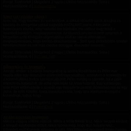
Rovat: Történetek | Megjelent:
2 napja
| Utolsó hozzászólás: Soha |
Hozzászólások: 0 |
hurkasandras
Short cut ( rövidre vágva )
Nem baj, hogy harminc év van köztünk, a sokkal idősebb pasik alázása és
kínzása és kivégzése sokkal nagyobb HATALMAT jelent. A kínzásról:
funkcionális kínzás, azaz vallatás éss büntetés. Ha vallasz vagy letelt a
kiszabott büntetés, megkegyelmezek. Az élvezeti kinzásnál nem ismerem a
kegyelem szót! Kivégzés végrehajtása előtt az utolsó pillanatban
megkegyelmezek, hogy tovább kinozhassalak... Snitt Igazi pincebörtön szinttel
kínzóteremmel és sok más csodás dologgal. élvezettel sorolom...
Rovat: Történetek | Megjelent:
2 napja
| Utolsó hozzászólás: Soha |
Hozzászólások: 0 |
Tortured_666
Bőrkorbács és fenekelés
Azeste, amikor a határok feszegetése új szintre lépett Anna és Péter már
régóta éltek egy domináns-alárendelt kapcsolatban, amelyben a fenekelés és
a kontroll játéka fontos szerepet játszott. Péter mindig is szerette, ha a játék
intenzív és határozott, de soha nem lépte túl Anna határait. Egy különleges
este Péter előkészítette a szobát: egy masszív fa paddal, bőrkorbáccsal és egy
puha, de erős kötéllel. Anna izgatottan várta, hogy újra átadhassa magát a
kontrollnak, tudva, hogy...
Rovat: Történetek | Megjelent:
2 napja
| Utolsó hozzászólás: Soha |
Hozzászólások: 0 |
PotensDom
Az élet mocskos hömpölye
Mikor a világos sötétre változik. Mikor a fehér fekete lesz. Mikor hegyes kardod
a lélegző kelyhembe döföd, Akkor tudom meg, hogy Itt jó helyem lesz..
Elfeledett múlt kísértete robogva ér utól, Mint bilincsed reccsenő fémes hangja,