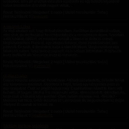
szobákkal, amik jól el voltak választva egymástól és egy hosszú folyosóval
voltak összekötve. A szobák nagyok voltak,...
Rovat: Történetek | Megjelent:
2 napja
| Utolsó hozzászólás: Soha |
Hozzászólások: 0 |
leveesoft
A titkárnő 1.rész
Az első alkalom volt, hogy férfival játszottam. Korábban domináknál voltam,
mint szub, de mostanában kezd kibontakozni a crossdresser énem. Szeretem
a női ruhákat, cipőket, és mindig is vonzott a damsel in distress szerep.
Megismekredtem Frank-el, egy átlagos fickóval, olyan érdeklődéssel, ami
passzolt. Én szub, ő domináns, tudja a sötét kis titkom. Megbeszéltunk egy
találkozót nálam. Szép tavaszi nap volt, én is szépen felöltöztem. Rószaszin
body, melltartó alá, rózsaszin bugy és rózsaszin...
Rovat: Történetek | Megjelent:
2 napja
| Utolsó hozzászólás: Soha |
Hozzászólások: 0 |
grizelda39
Új élet-13.rész
Dorina odaadta a ruháimat. Felöltöztem. A tűsarkúját eltüntette, helyette felvett
egy kényelmes mamuszt. Kibontotta a haját, felvett egy kényelmes pólót és
egy cicagatyát. Csak az óráját hagyta meg. Csodálatosan nézett ki. Nem volt
kedvem ott hagyni. Mintha ő is megérezte volna.. elmosolyodott: -Mondtam én,
hogy csak a farkatok után mentek! -Öhm, nekem mennem kell. -Tessék? -
Mennem kell haza, Úrnő! -Köszönj el! Letérdeltem és megcsókoltam az óráját.
-Helyes! Itt vannak az irataid, ne...
Rovat: Történetek | Megjelent:
2 napja
| Utolsó hozzászólás: Soha |
Hozzászólások: 0 |
Haztartas01
Sárkány-barlang, utánérzés