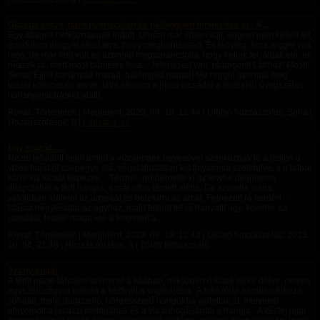
Gúzsba kötve, harisnyanaciban és hálóingben fenekeltek el - A...
Egy átlagos hétköznapnak indult. Úrnőm már ébren volt, engem nem keltett fel,
gondolom ürügyet akart arra, hogy megbüntessen. És tényleg, kora reggel volt
még, de már fent volt és azonnal megparancsolta, hogy keljek fel, álljak elé, ne
nézzek rá, mert most büntetés lesz. - Jelenésed van, ribancom! Lábhoz! Most!
Siess! Éjjeli harisnyád marad, hálóinged marad! Ma reggel azonnal meg
leszel kötözve és verve, látni akarom a piros picsádat a testszínű üvegszálas
harisnyanadrágod alatt!...
Rovat: Történetek | Megjelent:
2023. 09. 19. 12:44
| Utolsó hozzászólás: Soha |
Hozzászólások: 0 |
Larissza_cd
Egy epizód......
Nézte lehajtott fejjel amint a vízcseppek egyesével szánkáznak le a testén a
vizes hajából csepegve alá, végeláthatatlan kis folyammá szelidülve, s a talpai
körül kis tócsát képezve. -Térdre!- rebbentette ki az enyhe delíriumos
állapotából a férfi hangja, s már ott is térdelt előtte. De szerette volna
valójában átölelni az ágyékát és belefúrni az arcát. Felnézett rá kérdőn. -
Mássz négykézláb az ágyhoz, majd feküdj fel rá hanyatt! -így, követve az
utasítást letette maga elé a tenyereit a...
Rovat: Történetek | Megjelent:
2023. 09. 19. 12:43
| Utolsó hozzászólás:
2023.
10. 04. 21:48
| Hozzászólások: 3 | Törölt felhasználó
Arany sugár
A férfit nézte fátyolos szemmel a kádban, miközben ő kissé előre dőlve, nemes
egyszerűséggel betolta a kézfejét a vaginájába. A fokozódó iramban érkező
sóhajai, mély, duruzsoló, hörgésszerű hangokba váltottak át ,melyeket
elnyomott a jacuzzi motorjának és a víz zubogásának a hangja. A kézfej ujjai