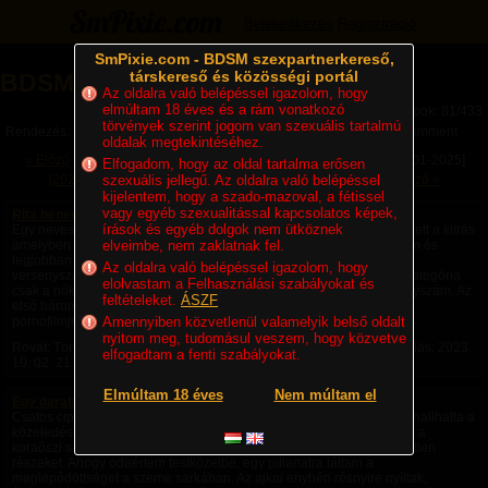
Bejelentkezés
Regisztráció
SmPixie.com - BDSM szexpartnerkereső,
társkereső és közösségi portál
BDSM Magazin (81/433)
Az oldalra való belépéssel igazolom, hogy
elmúltam 18 éves és a rám vonatkozó
Lapok: 81/433
törvények szerint jogom van szexuális tartalmú
Rendezés:
Legújabb cikkek
Legtöbb komment
Utolsó komment
oldalak megtekintéséhez.
« Előző
[1901-1925]
[1926-1950]
[1951-1975]
[1976-2000]
[2001-2025]
Elfogadom, hogy az oldal tartalma erősen
[2026-2050]
szexuális jellegű. Az oldalra való belépéssel
[2051-2075]
[2076-2100]
[2101-2125]
Következő »
kijelentem, hogy a szado-mazoval, a fétissel
vagy egyéb szexualitással kapcsolatos képek,
Rita benevezte a kis ribijét a versenyre
írások és egyéb dolgok nem ütköznek
Egy neves sex portálon versenyt hirdettek. Ritának nagyon megtetszett a kiírás
amelyben az szerepelt hogy keresik azt ribancot aki a leggyorsabban és
elveimbe, nem zaklatnak fel.
legjobban tud a fasszal bánni. A részletes leírásban szerepelt a 3+1
Az oldalra való belépéssel igazolom, hogy
versenyszám leírása. Jelentkezhetnek travik és nők egyaránt. A +1 kategória
elolvastam a Felhasználási szabályokat és
csak a nőkre vonatkozik mivel az vaginával való kielégítéses versenyszám. Az
feltételeket.
ÁSZF
első három helyezett pedig szereplési lehetőséget kap az évszázad
pornófilmjében. Külön hirdetnek győztest traviribanc és...
Amennyiben közvetlenül valamelyik belső oldalt
nyitom meg, tudomásul veszem, hogy közvetve
Rovat: Történetek | Megjelent:
2023. 09. 29. 10:35
| Utolsó hozzászólás:
2023.
elfogadtam a fenti szabályokat.
10. 02. 21:55
| Hozzászólások: 7 |
Timona
Elmúltam 18 éves
Nem múltam el
Egy darabot belőlem...
Csatos cipőm kopogott a kövön. Ahogy haladtam felé, egyre jobban hallhatta a
közeledésemet. Méregzöld ruhámat fújta a szél, könnyedén lebegett a
koraőszi szélben. A gyenge napfény még finoman melegítette a fedetlen
részeket. Ahogy odaértem testközelbe, egy pillanatra láttam a
meglepődöttséget a szeme sarkában. Az ajkai enyhén résnyire nyíltak,