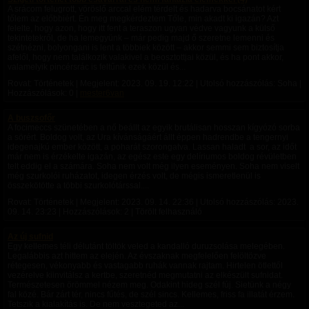
A srácom felugrott, vöröslő arccal elém térdelt és hadarva bocsánatot kért
tőlem az előbbiért. Én meg megkérdeztem Tőle, min akadt ki igazán? Azt
felelte, hogy azon, hogy itt fent a teraszon ugyan védve vagyunk a külső
tekintetekről, de ha lemegyünk – már pedig majd ő szeretne lemenni és
szétnézni, bolyongani is lent a többiek között – akkor semmi sem biztosítja
afelől, hogy nem találkozik valakivel a beosztottjai közül, és ha pont akkor,
valamelyik pincérsrác is feltűnik ezek közül és...
Rovat: Történetek | Megjelent:
2023. 09. 19. 12:22
| Utolsó hozzászólás: Soha |
Hozzászólások: 0 |
mester6van
A buszsofőr
A focimeccs szünetében a nő beállt az egyik brutálisan hosszan kígyózó sorba
a sörért. Boldog volt, az Ura kívánságáért állt éppen hadrendbe a tengernyi
idegenajkú ember között, a poharát szorongatva. Lassan haladt a sor, az időt
már nem is érzékelte igazán, az egész este egy delíriumos boldog révületben
telt eddig el a számára. Soha nem volt még ilyen eseményen. Soha nem viselt
még szurkolói ruházatot, idegen érzés volt, de mégis ismeretlenül is
összekötötte a többi szurkolótárssal....
Rovat: Történetek | Megjelent:
2023. 09. 14. 22:36
| Utolsó hozzászólás:
2023.
09. 14. 23:23
| Hozzászólások: 2 | Törölt felhasználó
Az új sufnid
Egy kellemes téli délutánt töltök veled a kandalló duruzsolása melegében.
Legalábbis azt hittem az elején. Az évszaknak megfelelően felöltözve
rétegesen, vékonyabb és vastagabb ruhák vannak rajtam. Hirtelen ötlettől
vezérelve kiinvitálsz a kertbe, szeretnéd megmutatni az elkészült sufnidat.
Természetesen örömmel nézem meg. Odakint hideg szél fúj. Sietünk a négy
fal közé. Bár zárt tér, nincs fűtés, de szél sincs. Kellemes, friss fa illatát érzem.
Tetszik a kialakítás is. De nem vesztegeted az...