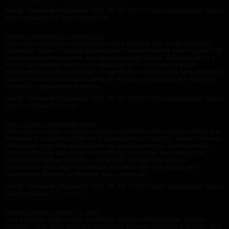
Rovat: Történetek | Megjelent:
2023. 09. 22. 08:47
| Utolsó hozzászólás: Soha |
Hozzászólások: 0 | Törölt felhasználó
Kaland a vonaton és folytatása (1)
Egyik nap a városból vonattal tettem meg a hazafelé tartó út egy hosszabb
szakaszát. Ugyan a Nyugati pályaudvaron várakozni kellett, mert még nem jött
be az Esztergomból a vonat, ami vitt volna minket időben. Előre jelezték is a
késést, így mindenki türelmesen várakozott, én is. S ha már ott voltam,
nézelődtem és azzal „játszottam”, megpróbáltam kitalálni arról, akire ránéztem,
hogy ki, mi lehet, mivel foglalkozhat stb. Közben a sokaságból fel-, kitűnt két
ember. Az egyik már kezdetben is...
Rovat: Történetek | Megjelent:
2023. 09. 22. 08:46
| Utolsó hozzászólás: Soha |
Hozzászólások: 0 |
Dombi
Focis csajok - erényövbe zárva
Kint voltam a pályán, a lányok edzésére készítettem elő a pályát, hordtam ki a
felszerelést, a csajok kezdtek kifelé szállingózni az öltözőből, amikor Anita oda
jött hozzám, hogy Kíra az öltözőben vár, menjek be hozzá. Kérdeztem tőle
hogy miért hív, de csak annyit mondott hogy menjek be, majd megtudom.
Elindultam befelé az épületbe, nem siettem, közben azon jártak a
gondolataim, hogy vajon mit akarhat, a múltkori után nem tudtam mire
számíthatok. Belépve az öltözőbe, Kíra a padon ült,...
Rovat: Történetek | Megjelent:
2023. 09. 19. 12:49
| Utolsó hozzászólás: Soha |
Hozzászólások: 0 |
Leonardo
Hogyan lettem csicska! 77. rész
-“ Az a helyzet, hogy ez nem a barátunk, hanem a háziszolgánk. Egyszer
randiztam vele, aztán felhívtam magamhoz és mikor elmentem a fürdőbe, arra