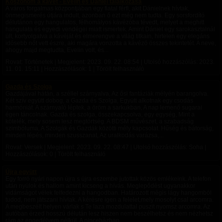
Köszönöm a kávét - Evelin és Dániel találkozása
A város forgalmas központjában egy fiatal férfi, akit Dánielnek hívtak,
önmegismerés útjára indult, azonban ő ezt még nem tudta. Egy sorsfordító
délutánon egy hangulatos, félhomályos kávézóba tévedt, melyet a meghitt
hangulata és egyedi vendégei miatt ismertek. Amint Dániel egy sarokasztalnál
ült, kortyolgatva a kávéját és elmerengve a világ titkain, hirtelen egy elegáns
idősebb nőt vett észre, aki magára vonzotta a kávézó összes tekintetét. A neve,
ahogy majd megtudta, Evelin volt, és...
Rovat: Történetek | Megjelent:
2023. 09. 22. 08:54
| Utolsó hozzászólás:
2023.
11. 01. 15:11
| Hozzászólások: 1 | Törölt felhasználó
Gazda és Szolga
Gazdájával hátán, a széllel szárnyalva, Az ősi fantáziák mélyén barangolva.
Két szív együtt dobog, a Gazda és Szolga, Együtt alkotnak egy csodás
harmóniát. A szárnyaló léptek, a öröm a sarkukban, A nap lemenő sugarai
égen táncolnak. Gazda és szolga, összekapcsolva, egy egység, Mint a
kötelék, mely sosem lesz megtörtség. A BDSM művészet, a szabadság
szimbóluma, A Szolgák és Gazdák közötti mély kapcsolat. Hűség és bátorság,
minden lépés, minden szusszanat, Az uralkodás varázsa,...
Rovat: Versek | Megjelent:
2023. 09. 22. 08:47
| Utolsó hozzászólás: Soha |
Hozzászólások: 0 | Törölt felhasználó
Újra együtt
Egy forró nyári napon újra s újra eszembe jutottak közös emlékeink. A telefon
után nyúlok és hallom amint kicseng a hívás. Meglepődést ugyanakkor
vidámságot vélek felfedezni a hangodban. Határozott mégis lágy hangomból
tudod, nem jàtszani hívlak. A kérésre igen a felelet,mely mosolyt csal arcomra.
A megbeszélt helyen várlak s Te laza mozdulattal puszit nyomsz arcomra. Az
autóban érzed hosszú délután lesz hiszen nem beszélhetsz és nem nézhetsz
rám az engedélyem nélkül. A pincehàzban...