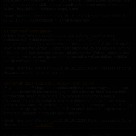
összezáródtak ököllé benne és miután feszítően, zsibbasztóan kitöltötte, lassú,
ütemes mozgásba lendült, mint egy dugattyú. A nő kissé megemelkedett a
vízben , hogy jobban rátolhassa magát, a már...
Rovat: Történetek | Megjelent:
2023. 09. 19. 12:32
| Utolsó hozzászólás:
2023.
09. 20. 16:34
| Hozzászólások: 4 | Törölt felhasználó
A Hölgy "első" kivizsgálása
A Hölgy "első" kivizsgálása A hölgy bemegy a Doktor bácsihoz, majd
invitálásra leül. A doktor megkérdezi mi a panasza? A hölgy elmondja, fáj a
hasa, görcsöl, néha fázik, szinte reszket. Hangulata sem túl jó, fáradékony, és
levert. A doktor megkérdezi: - Lázat mért? Mikor volt utoljára széklete? A hölgy:
- Nem nem mértem még meg a lázam, inkább eljöttem Önhöz. Tegnap biztos
nem voltam wc-n, és nem igazán emlékszem mikor voltam utoljára. A doktor
utasítja a hölgyet: - Kérem...
Rovat: Történetek | Megjelent:
2023. 09. 19. 12:25
| Utolsó hozzászólás: Soha |
Hozzászólások: 0 | Törölt felhasználó
EGY MÁSIK ÉLET KEZDETE 5. RÉSZ (FIKCIÓ, SCI-FI)
(Figyelmeztetés!!!!! Idegen humanoidok említése, ha nem vagy sci-fi rajongó,
ne olvass tovább!!!!) Ma van a nagy nap. Ülök a buszon. Most újra van időm
gondolkodni, hiszen több, mint fél óra, mire a kijelölt városba érek, a
megbeszélt helyre. Valójában arra kellene gondolnom, hogy milyen lesz a
találkozó, a szeánsz. Helyette érdekes módon, az álmomra gondolok. Mert úgy
érzem, nem egy egyszerű, sima álom. Több annál. Mert már nagyon sokszor
álmodtam ugyanazt. Mintha egy másik világban...
Rovat: Történetek | Megjelent:
2023. 09. 19. 12:24
| Utolsó hozzászólás: Soha |
Hozzászólások: 0 |
Sublany77
Szigeti történet több csavarral és némi fantázia elemekkel (4)