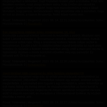
megszagoltam a lábbeliket, majd folytattam tovább utam a szobába. Folyt. köv.
Bevittem mindent, majd ahogy leültem volna, Kata Úrnőm rám nézett és
„szépen“, „határozottan“ megkért, hogy nem masszíroznám-e meg a lábait.
Mondtam, hogy persze, természetesen. Még viccelődve oda is mondtam, hogy
ez volt az álmom, a napom fénypontja. Anikó köpni-nyelni nem...
Rovat: Történetek | Megjelent:
2023. 09. 14. 22:31
| Utolsó hozzászólás: Soha |
Hozzászólások: 0 |
Alazatosfiu
Egy mazochista jobbágy kéjes mindennapjai. 14. rész
Kioldozták a paraszt köteleit, bilincseit és leszedték a padról. Mozdulni sem
tudott. Látszott a feneke is. Borzalmasan nézett ki, mindenütt csíkok, hurkák,
dagadások voltak rajta, főleg a rinocérosz korbács fekete csíkjai néztek ki
borzalmasan. Ezután a kéz és lábbilincsekkel együtt bedobták az egyik pisis
hordóba és rázárták a fedelet. Ismét hallottuk ahogy ordít a maró pisi okozta új
fájdalomtól. Közben a másik hordóból elővettek még egy parasztot. Ez
idősebb volt. Őt is jó megverte az...
Rovat: Történetek | Megjelent:
2023. 09. 14. 22:30
| Utolsó hozzászólás: Soha |
Hozzászólások: 0 |
hurkasandras
zigeti történet több csavarral és némi fantázia elemekkel (3)
Hamarosan megjelent négy srác az előbbi pincérsrácunk vezényletével az
ahhoz hasonló „öltözetben”. Felállítottak nekünk egy asztalt, amelyet szépen
megterítettek, s ami mellett enni fogunk s egy távolabbit is, amire felhordták az
esti menü hideg- és meleg ételeit, de visszahozták/tolták az italos kocsit is.
Közben a pincérsrácunk megkérdezte milyen aperitívvel szolgálhat vacsora
előtt? A srácom nem kért, én maradtam a Vilmoskörténél tonikkal. Az közben
elsorolta a menüt, ami...
Rovat: Történetek | Megjelent:
2023. 09. 14. 22:27
| Utolsó hozzászólás: Soha |
Hozzászólások: 0 |
mester6van