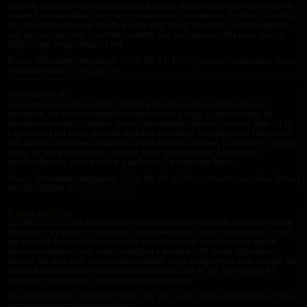
jöttem ki az ajtón, hogy szagolgatta a tutyimat. Aztán onnan már nem volt neki
visszaút, kihasználtam, hogy azt csinálok vele, amit akarok. A párom is imádja,
bár sok mindent nem próbáltunk még vele.” Folyt. köv. Anikó kicsit meglepett
volt, de nem annyira. Szerintem sejtette, bár nem igazán tudta hova tenni a
dolgot vagy, hogy mégis ez mit...
Rovat: Történetek | Megjelent:
2023. 09. 19. 12:47
| Utolsó hozzászólás: Soha |
Hozzászólások: 0 |
Alazatosfiu
A sárkányos fiú
Az ütemezés sokszor nehéz. Vannak a jó előre leszervezett randik, ez
könnyebb, de sokszor nagyon erősen tör rám a vágy. Olyankor megy az
eszetlen levelezés, csetelés, üzenet mindenfelé, minden fórumon. Már azt se
tudom kinek mit írtam, kidobott, eltűnt az előzmény, hol tartottunk? Nincsenek
már álmok, nincsenek szabályok, a korhatár sem érdekel. Legyen egy működő
fasza, kb. ennyi az elvárás, na meg, hogy most azonnal. A kapkodás,
figyelmetlenség persze hozza a kudarcot. Tíz kamusba futok...
Rovat: Történetek | Megjelent:
2023. 09. 19. 12:47
| Utolsó hozzászólás: Soha |
Hozzászólások: 0 |
MayaDalmand
A piros cipős nő.
Egy kisvárosból este későn éppen indulni akartam hazafele. Percekkel előtte
átöltöztem, az elegáns ruhámból, laza melegítőbe, persze bugyi nélkül, mert
így szeretek hosszabb úton vezetni. Az autómat egy macskaköves nyitott
udvaron hagytam, a víz még csordogált a kövek között, mivel alig néhány
perccel állt el az eső. A zsebembe nyúltam, hogy kivegyem az autó kulcsát, de
kiesett a kezemből és beesett egy, az udvaron levő fa alá. Lehajoltam és
próbáltam megkeresni, de nem találtam a fa alatti...
Rovat: Történetek | Megjelent:
2023. 09. 19. 12:45
| Utolsó hozzászólás: Soha |
Hozzászólások: 0 |
hurkasandras