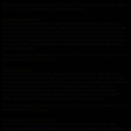
Rovat: Történetek | Megjelent:
2023. 09. 14. 22:35
| Utolsó hozzászólás:
2024.
01. 07. 07:42
| Hozzászólások: 1 | Törölt felhasználó
Banged az erdőben 4.
Kezét a Vastag fenekére tette, és úgy próbálta magát ráhúzni a dorongra,
közben a nyelvével a húgycsövet izgatta, amit a felette álló férfi díjazott, és két
hatalmas tenyerével nyomta rá a fejét. Sikerült a fallosz harmadát befogadni,
és élvezettel cuppogott rajta, amit a másik két férfi is észrevett. Tartalékold az
erődet ribanc, nekünk is maradjon! Nehogy a Sanyi lefárasszon, aztán rajtam
csak nyámmogsz, én is teljes értékű szopást akarok! Nem tudott válaszolni a
száját kitöltő dorong...
Rovat: Történetek | Megjelent:
2023. 09. 14. 22:34
| Utolsó hozzászólás: Soha |
Hozzászólások: 0 |
DomMaestroM
Daddy-vé válás 2.
Nem kellett sokat várnom, már másnap bekopogott hozzám. Mondta, hogy
most nem tud maradni, csak látni szeretett volna. Bebújt az ajtómon, bezárta
maga mögött és átölelt, amit én is erős szorítással viszonoztam, majd felnézett
rám és egymásra tapadt a szánk. Faltuk egymás száját, én magamhoz
szorítottam megfogva derekát, majd a popsijánál fogva nyomtam hozzá
magam. Mondta, hogy holnap kora délután egyedül lesz, ha itthon vagyok,
akkor átjönne. Nem volt jó nekem az időpont, de mondtam, hogy...
Rovat: Történetek | Megjelent:
2023. 09. 14. 22:31
| Utolsó hozzászólás: Soha |
Hozzászólások: 0 |
DrDaddy
Hogyan lettem csicska! 76. rész
Mire mondta neki Kata Úrnőm, hogy sok mindent megteszek értük, mert
nagyon megszerettem őket. Ahogy kint voltam a konyhában, azért visszafelé