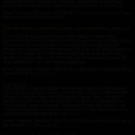
ádámcsutkája pedig a következő pillanatban megmozdult. Szemlátomást
pozitív hatást keltettem benne egyszerű megjelenésemmel és visszafogott...
Rovat: Történetek | Megjelent:
2023. 09. 29. 10:32
| Utolsó hozzászólás: Soha |
Hozzászólások: 0 | Törölt felhasználó
Óránként kelllett a harisnyámba élvezni - A harisnyanadrágos szolga travi
-...
ELSŐ RÉSZ. Hétvége végre, megint! Remélhetőleg az élvezés napja.
Igyekeztem nagyon jól szolgálni egész héten, Úrnőmet nagyon sokféle módon
elégítettem ki. Ha azt követelte, kinyaltam, miközben a kezem hátra volt
bilincselve, harisnyás bokáim megkötözve. Volt, hogy verés közben élvezett el
Úrnőm, mikor szíjjal verte a harisnyanacis fenekemet, én az ágyon voltam
kikötözve, ő pedig verés közben elélvezett, tetszett neki a látvány és élvezte,
hogy büntet engem. De most hétvége, reményeim...
Rovat: Történetek | Megjelent:
2023. 09. 22. 11:39
| Utolsó hozzászólás: Soha |
Hozzászólások: 0 |
Larissza_cd
Edzés után 4
Több órát ültem a padhoz kötözve mire hallottam, hogy Edit úrnőm hazajött.
Hallottam, ahogy csörög a zárban a kulcs és bejön. -Szia, megjöttem-mondta.
Levette a szájpecket rólam, kivette a számból a textilt. -Gyere,most jöttem
edzésről ahol sokan voltak, alaposan meg izzasztottam a csapatot,és én is
meg izzadtam. Szépen nyalogasd, kényeztesd a hónom alját. Először csak
óvatosan nyalogattam, kényeztettem, majd egy-két határozott ösztönző pofon
után teljesen bele nyomtam az arcomat, és...
Rovat: Történetek | Megjelent:
2023. 09. 22. 08:55
| Utolsó hozzászólás: Soha |
Hozzászólások: 0 |
Szosziszolga