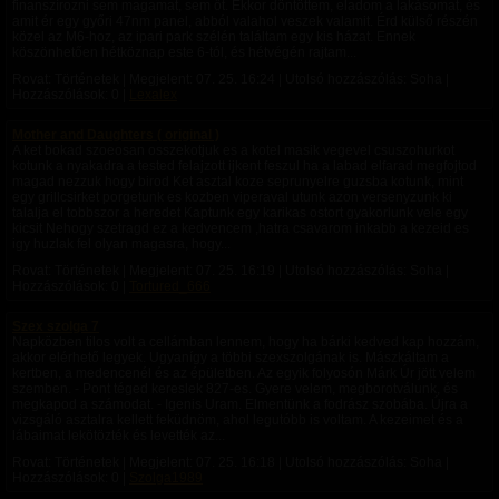
finanszírozni sem magamat, sem őt. Ekkor döntöttem, eladom a lakásomat, és
amit ér egy győri 47nm panel, abból valahol veszek valamit. Érd külső részén
közel az M6-hoz, az ipari park szélén találtam egy kis házat. Ennek
köszönhetően hétköznap este 6-tól, és hétvégén rajtam...
Rovat: Történetek | Megjelent:
07. 25. 16:24
| Utolsó hozzászólás: Soha |
Hozzászólások: 0 |
Lexalex
Mother and Daughters ( original )
A ket bokad szoeosan osszekotjuk es a kotel masik vegevel csuszohurkot
kotunk a nyakadra a tested felajzott ijkent feszul ha a labad elfarad megfojtod
magad nezzuk hogy birod Ket asztal koze seprunyelre guzsba kotunk, mint
egy grillcsirket porgetunk es kozben viperaval utunk azon versenyzunk ki
talalja el tobbszor a heredet Kaptunk egy karikas ostort gyakorlunk vele egy
kicsit Nehogy szetragd ez a kedvencem ,hatra csavarom inkabb a kezeid es
igy huzlak fel olyan magasra, hogy...
Rovat: Történetek | Megjelent:
07. 25. 16:19
| Utolsó hozzászólás: Soha |
Hozzászólások: 0 |
Tortured_666
Szex szolga 7
Napközben tilos volt a cellámban lennem, hogy ha bárki kedved kap hozzám,
akkor elérhető legyek. Ugyanígy a többi szexszolgának is. Mászkáltam a
kertben, a medencenél és az épületben. Az egyik folyosón Márk Úr jött velem
szemben. - Pont téged kereslek 827-es. Gyere velem, megborotválunk, és
megkapod a számodat. - Igenis Uram. Elmentünk a fodrász szobába. Újra a
vizsgáló asztalra kellett feküdnöm, ahol legutóbb is voltam. A kezeimet és a
lábaimat lekötözték és levették az...
Rovat: Történetek | Megjelent:
07. 25. 16:18
| Utolsó hozzászólás: Soha |
Hozzászólások: 0 |
Szolga1989