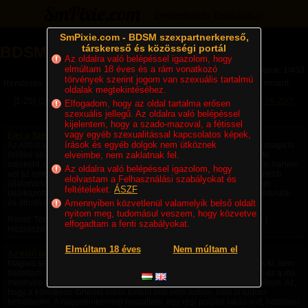
Bejelentkezés
Regisztráció
SmPixie.com - BDSM szexpartnerkereső,
társkereső és közösségi portál
BDSM Magazin
Az oldalra való belépéssel igazolom, hogy
elmúltam 18 éves és a rám vonatkozó
Lapok: 1/433
törvények szerint jogom van szexuális tartalmú
Rendezés:
Legújabb cikkek
Legtöbb komment
Utolsó komment
oldalak megtekintéséhez.
[1-25]
[26-50]
[51-75]
[76-100]
[101-125]
[126-150]
[151-175]
[176-200]
Elfogadom, hogy az oldal tartalma erősen
szexuális jellegű. Az oldalra való belépéssel
[201-225]
Következő »
kijelentem, hogy a szado-mazoval, a fétissel
vagy egyéb szexualitással kapcsolatos képek,
Élet a Szecsőváry tanyán - 1. fejezet – Egy ember kevés
írások és egyéb dolgok nem ütköznek
Az Alföld végtelen rónaságán, ahol a szél úgy kergette a port, mintha maga is
örökké úton volna, állt egy nagy birtok. A környéken senki sem nevezte
elveimbe, nem zaklatnak fel.
másként, csak Szecsőváry tanyának. A név nemcsak a földet jelentette, hanem
Az oldalra való belépéssel igazolom, hogy
azt az embert is, akié volt. Szecsőváry Attila, a környék egyik legismertebb
elolvastam a Felhasználási szabályokat és
állatorvosa, hatvan év körüli, tekintélyt parancsoló férfi volt. Aki egyszer
feltételeket.
ÁSZF
találkozott vele, sokáig nem felejtette el. Magas termete, nyugodt mozdulatai
és átható tekintete azt...
Amennyiben közvetlenül valamelyik belső oldalt
nyitom meg, tudomásul veszem, hogy közvetve
Rovat: Történetek | Megjelent:
4 napja
| Utolsó hozzászólás:
18 órája
|
elfogadtam a fenti szabályokat.
Hozzászólások: 4 |
Paradicsom69
Elmúltam 18 éves
Nem múltam el
Az első bukta - negyedik rész -
Magam sem hiszem el, de ezek a fantáziák a saját fejemből pattantak ki, nem
hallottam róla, nem olvastam róla, nem láttam róla videót, nem tudom ez a ma
mennyire képzelhető el, hogy amiket csináltam saját fantázia szüleménye. Az,
hogy a következő történet mikor történt már nem tudom, nem is tudom
behatárolni. A nagynénikémnél nyaraltam, egy régi polgári lakás volt, hatalmas