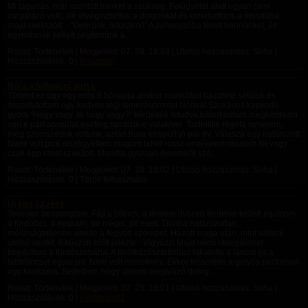
Mi tagadás, már szorított minket a szükség. Felügyelet alatt ugyan (ami
megalázó volt), de elvégezhettük a dolgunkat és kimehettünk a mosdóba,
majd ránkszólt: - “Gyerünk, lefürdeni!” A zuhanyzóba terelt bennünket, és
egymásnak kellett segítenünk a...
Rovat: Történetek | Megjelent:
07. 28. 18:03
| Utolsó hozzászólás: Soha |
Hozzászólások: 0 |
Krisztosz
Nóra a felfedező part I.
Történt ez úgy egy erős 8 hónapja amikor munkából hazafelé sétálok és
összefutottam egy kedves régi ismerősömmel Nórival.Szokásos kapkodó
gyors "Hogy vagy ,te hogy vagy?" kérdések letudva,bátorkodtam megkérdezni
van e párkapcsolat,esetleg randizik-e valakivel. Tudniillik régóta ismerem,
még szomszédok voltunk, aztán huss elrepült jó pár év. Válasza egy határozott
Nem! volt,picit elszégyeltem magam lehet rossz emlékeket idéztem fel,vagy
csak épp most szakított. Mondta gyorsan ilyesmiről szó...
Rovat: Történetek | Megjelent:
07. 28. 18:02
| Utolsó hozzászólás: Soha |
Hozzászólások: 0 | Törölt felhasználó
Új élet-12.rész
Teljesen bezsongtam. Fájt a bilincs, a térdem (hiszen térdelve kellett eljutnom
a fürdőbe), a nyakam, de mégis, jól esett. Dorina határozottan,
méltóságteljesen viselte a fegyőri szerepet. Húzott maga után, mint valami
utolsó senkit. A küszöb előtt jelezte: -Vigyázz! Majd némi rásegítéssel
bejutottam a fürdőszobába. A törölközőszárítóhoz lakatolta a láncot és a
lábbilincset egyaránt. Nem volt menekvés. Ekkor kicserélte a golyós peckemet
egy karikásra. Sejtettem, hogy valami megalázó dolog...
Rovat: Történetek | Megjelent:
07. 28. 18:01
| Utolsó hozzászólás: Soha |
Hozzászólások: 0 |
Haztartas01