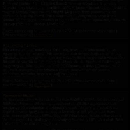
Ébresztő! Lábhoz! Éjjeli testszínű harisnyanadrág marad, hálóing marad!
Vegyél fel egy fekete magassarkút és lábhoz! -Igenis, Úrnőm! Azonnal jövök! Itt
vagyok, Úrnőm! Parancsoljon, Úrnőm! -Még szép, hogy parancsolok, én
utasítalak, te pedig teszed, ami a kötelességed! Nagyon egyszerű lesz a
feladat, korán reggel mindketten el fogunk élvezni a harisnyanadrágunkba, de
nagyon különleges módon. Mindketten...
Rovat: Történetek | Megjelent:
07. 28. 17:53
| Utolsó hozzászólás: Soha |
Hozzászólások: 0 |
Larissza_cd
Ki a jó kutya? 1 rész.
Már a korai vonattal indultam a Keleti felé, hogy minél több időnk legyen
megismerkedni egymással. Ha úgy tetszik, már évtizedek óta vártam erre a
pillanatra, valahogy olykor mégis úgy éreztem, lehet, hogy inkább vissza kéne
fordulni. Mi van, ha valójában egy őrült szadista, aki figyelmen kívül hagyja,
hogy még van kihez hazamennem? Pl. belevarrna a kutya jelmezbe, miután
szigetelő szalaggal körbe tekerte a kezem, gyorskötözőt erősítene a
csuklómra, bokámra, hogy ki ne tudjam húzni a...
Rovat: Történetek | Megjelent:
07. 28. 17:52
| Utolsó hozzászólás: Soha |
Hozzászólások: 0 |
Marcipan21
Parancs és bizalom
Parancs és bizalom Anna már régóta érdeklődött a BDSM iránt, de csak most
találkozott Péterrel, aki domináns szerepet vállalt. Első találkozásuk után
megbeszélték a határokat, a biztonsági szavakat és az elvárásokat. Anna
izgatottan várta, hogy átadja magát a kontrollnak, miközben tudta, hogy
bármikor megállíthatja a játékot. Egy este Péter lassan, határozottan vezette
Annát a nappaliba, ahol egy puha szőnyeg és néhány kötél várta őket. Péter
először finoman kötözte meg Anna...