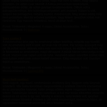
Olyan régóta szerveztük ezt a randit, hogy már nem is hittem, hogy valaha
összejön. De aztán csak sikerült. A Katica presszóban találkoztunk,
pontosabban előtte, de aztán gyorsan továbbmentünk. Otthon volt a
pálcagyűjteménye, tele különlegességekkel, ami érdekelt. Nálam is volt,
szépen becsomagolva, néhány eszköz. A kedvencek. Meg amiket eddig még
nem próbáltam. Mert túl erősnek tartottam. Vagy féltem. Ijesztőek voltak már
ránézésre. Egy masszív felépitésű, kieső utcában levő...
Rovat: Történetek | Megjelent:
4 napja
| Utolsó hozzászólás: Soha |
Hozzászólások: 0 |
Makvirag
Szex szolga 8
A medencéhez érve egy kis emelvényt láttam felállítva, mögötte egy kivetítő
volt. Az emelvény előtt 4 szék, az Urak már ott ültek. Pár szolga ácsorgott még
ott, ők voltak azok, akiknek mára már nem volt dolguk, és eljöttek nézőnek. Az
őr felvezetett az emelvényre, majd otthagyott. A másik három szexszolga is már
itt volt. Viszont csak rajtam volt női ruha. Valamiért rajtam szerették ezeket látni,
nem tudom miért csak nekem kellett viselnem. Elég megalázó volt. Gazdám
feljött az emelvényre,...
Rovat: Történetek | Megjelent:
4 napja
| Utolsó hozzászólás: Soha |
Hozzászólások: 0 |
Szolga1989
Mazó Nelli naplója1
Nelli vagyok, egy mazó, nimfomániás, érzékeny lány. Nagyon szép lánynak
születtem. Már baba koromban megcsodálták a sötétkék intenzív szemeimet
és az aranyszőke hajamat. Aztán ahogy nőttem, egyre magasabb és szebb
lettem. Tatabányán laktunk egy panelban, a fiuk már korán elkezdtek udvarolni
nekem és ez azóta is így van. Mindig is arányos, szép testem volt, igézően
vonzó magas lábakkal. Elértem a 180 centi magasságot, kedves és bájos, de
ugyanakkor határozott arcom lett, ám a fenekem volt a...