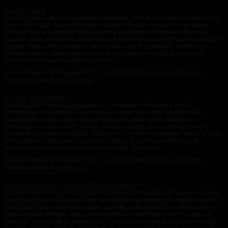
A tükör szoba
A lakás ajtaja halkan csukódott be mögöttem, mintha a külvilág is eltűnt volna
egy pillanat alatt. Laura állt előttem a félhomályban, magas, karcsú alakja
elegáns fekete selyemköntösben, amely alig takarta combjainak finom ívét.
Szemei, azok a mélyzöld, szinte áttetsző szemek már az első találkozásunkkor
foglyul ejtettek. Most azonban nem csupán nézett. Uralkodott. Vetkőzz le –
mondta halkan, szinte kedvesen, de a hangjában ott vibrált az a parancs,
amitől mindig megremegett a gyomrom. –...
Rovat: Történetek | Megjelent:
07. 28. 17:59
| Utolsó hozzászólás: Soha |
Hozzászólások: 0 |
szubmental
A vihar által megkötve
Brad és Didi viharosan játszanak bent, miközben kint tombol a szél
Befordultam az autóval a már amúgy is rozoga garázsba. Egyértelműen
készülődött a vihar. Láttam Didit a hálószoba ablaka előtt, miközben
áthajtottam a házunk előtt. Remek, minden készen áll, minden készen áll,
mindenki és minden a helyén... csapjon le a vihar! – gondoltam. Volt ez a szép
kis házikónk a hegyekben, gyönyörű kilátással az Anyatermészetre, de
teljesen ki voltunk téve az Anyatermészetnek, amikor az...
Rovat: Történetek | Megjelent:
07. 28. 17:59
| Utolsó hozzászólás: Soha |
Hozzászólások: 0 |
Lilith_666
Erdei próba 2.rész - Ismerkedés az új világgal
A földön lévő nyíl egy sűrű, egymásba fonódott rózsákból álló kapura mutatott,
amin fájdalmas volt az áthaladás, de mögötte egy érdekes és rejtélyes erdő
folytatódott. ​Miután átlépett, először azt hitte, csak képzelődik a fájdalomtól, de
lassan kezdte felfogni, hogy most egy teljesen más helyen van. A levegő ott
más volt, olyan tiszta és csendes hogy még a fű susogását is hallani lehetett.