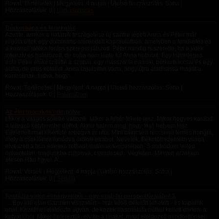
Rovat: Történetek | Megjelent:
4 napja
| Utolsó hozzászólás: Soha |
Hozzászólások: 0 |
hurkasandras
Bőrkorbács és fenekelés
Azeste, amikor a határok feszegetése új szintre lépett Anna és Péter már
régóta éltek egy domináns-alárendelt kapcsolatban, amelyben a fenekelés és
a kontroll játéka fontos szerepet játszott. Péter mindig is szerette, ha a játék
intenzív és határozott, de soha nem lépte túl Anna határait. Egy különleges
este Péter előkészítette a szobát: egy masszív fa paddal, bőrkorbáccsal és egy
puha, de erős kötéllel. Anna izgatottan várta, hogy újra átadhassa magát a
kontrollnak, tudva, hogy...
Rovat: Történetek | Megjelent:
4 napja
| Utolsó hozzászólás: Soha |
Hozzászólások: 0 |
PotensDom
Az élet mocskos hömpölye
Mikor a világos sötétre változik. Mikor a fehér fekete lesz. Mikor hegyes kardod
a lélegző kelyhembe döföd, Akkor tudom meg, hogy Itt jó helyem lesz..
Elfeledett múlt kísértete robogva ér utól, Mint bilincsed reccsenő fémes hangja,
mely a csuklómra fonódva örökre elrabol. Nevetek. Bekötött szemem világa
elveszett a bűn édesen rothadt illatának tengerében. S sodródom Veled
önkéntelen, magunkba zuhanva, csendesen.. Végtelen. Minden érzékem
élesen Rád figyel. A...
Rovat: Versek | Megjelent:
4 napja
| Utolsó hozzászólás: Soha |
Hozzászólások: 0 |
Senilla
Fantázia valós élményekből – egy szub fiú perspektívájából 3.
… Egy idő után Gazdám visszatért – már késő délelőtt lehetett - és kaptunk
enni. Kezeimet eloldozta ugyan, de kezek használata nélkül kellett ennem a
kutyatálból. Mikor befejeztük, elvitte a tálakat, majd eloldozott mindkettőnket.