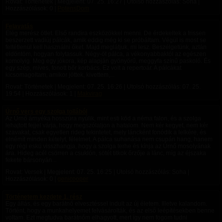
Rovat: Történetek | Megjelent:
07. 25. 16:27
| Utolsó hozzászólás: Soha |
Hozzászólások: 0 |
PotensDom
Felavatás
Elég merész ötlet. Első randira eszközökkel menni. De érdekeltek a frissen
beszerzett vadiúj pálcák, amik eddig még ki se próbáltam. Végül is most se
feltétlenül kell használni őket. Majd meglátjuk, mi lesz. Beszélgetünk, aztán
eldöntöm, hogyan folytassuk. Négy-öt pálca, a vékonyabbaktól az egészen
komolyig. Meg egy jókora, kép alapján gyönyörű, meggyfa színű paskoló. És
egy szép, míves, fonott bőr korbács. Ez volt a repertoár. A pálcákat
kicsomagoltam, amikor jöttek, kivettem,...
Rovat: Történetek | Megjelent:
07. 25. 16:26
| Utolsó hozzászólás:
07. 25.
19:54
| Hozzászólások: 1 |
Makvirag
Úrnő vers egy szolga tollából
Az Úrnő árnyéka hosszúra nyúlik, mint esti köd a néma falon, és a szolga
lehajtott fejjel várja, hogy megszólaljon a hatalom. Nem kér kegyet, nem kér
szavakat, csak egyetlen rideg tekintetet, mely láncként fonódik a lelkére, és
elnémít minden kételyt, félelmet. A pálca suhanása nem csupán hang, hanem
egy régi eskü visszhangja, hogy a szolga terhe és kínja az Úrnő mosolyának
ára. Hideg acél csörren a csuklón, sötét titkok őrzője a lánc, míg az éjszaka
fekete bársonyán...
Rovat: Versek | Megjelent:
07. 25. 16:25
| Utolsó hozzászólás: Soha |
Hozzászólások: 0 |
genicooper
Történetem kezdete 1. rész
Egy állás, és egy barátnő elvesztéssel indult az új életem. Illetve kalandom.
Történt, hogy a munkahelyemet felvásárolták, és az első leépítésekben benne
voltam. Ezt megtudva barátnőm elhagyott, mert így nem fogom tudni