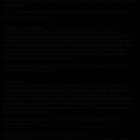
Az erdő ezerféle színben váltakozott, és nyoma sem volt annak, hogy itt ember
valaha is járt...
Rovat: Történetek | Megjelent:
07. 28. 17:58
| Utolsó hozzászólás: Soha |
Hozzászólások: 0 |
Erdojaro
A határok feszegetése
A határok feszegetése Lilla és Dávid már régóta éltek egy domináns-
alárendelt kapcsolatban, ahol a határok feszegetése és a mély bizalom volt a
legfontosabb. Egy este Dávid úgy döntött, hogy egy intenzívebb, keményebb
játékot vezet be, amelyben Lilla teljesen átadja magát az irányításának. „Ma
este nem lesz könnyű, de tudom, hogy bízhatsz bennem,” mondta Dávid,
miközben előkészítette a szobát: vastag kötél, bőrkorbács és egy pár fém
bilincs várta őket. Lilla szíve gyorsan vert,...
Rovat: Történetek | Megjelent:
07. 28. 17:57
| Utolsó hozzászólás: Soha |
Hozzászólások: 0 |
PotensDom
Talán holnap
Talán holnap Szürke hétköznapon tekintetében puszta üresség, Monoton
mozdulatok között tűnődik unalmán, Énjét rejtő álarca a durva csendesség,
Fogait összeszorítja önmagát uralván. Teste szűz, lelke bájos, vágyai
mocskosak. A szerelmet éhezi, de játszani fontosabb. Életében űr, szomjazik
az izgalomra, A szigorú szemérem mindig visszafogja. Kora alacsony, combja
hosszú, sietnie kár, Horzsolt térde előtt hever a világ, Ha egyszer meglátod, az
eszed csak rajta jár, Oh, oly'...
Rovat: Versek | Megjelent:
07. 28. 17:54
| Utolsó hozzászólás: Soha |
Hozzászólások: 0 |
pinkrope
Harisnyanadrágos faszkardozás travi Úrnőmmel
Travi Úrnőm már korán reggel szigorú szavakkal szólított magához. -Szolga!