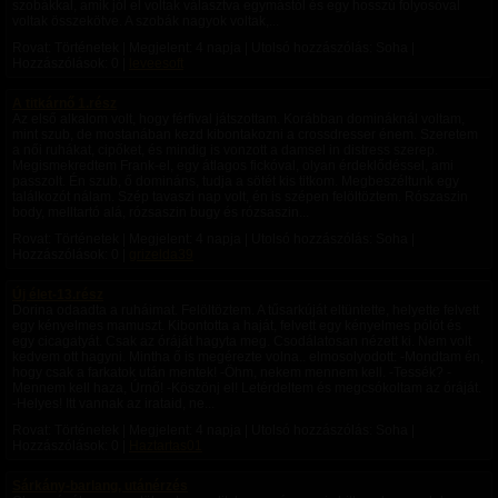
szobákkal, amik jól el voltak választva egymástól és egy hosszú folyosóval
voltak összekötve. A szobák nagyok voltak,...
Rovat: Történetek | Megjelent:
4 napja
| Utolsó hozzászólás: Soha |
Hozzászólások: 0 |
leveesoft
A titkárnő 1.rész
Az első alkalom volt, hogy férfival játszottam. Korábban domináknál voltam,
mint szub, de mostanában kezd kibontakozni a crossdresser énem. Szeretem
a női ruhákat, cipőket, és mindig is vonzott a damsel in distress szerep.
Megismekredtem Frank-el, egy átlagos fickóval, olyan érdeklődéssel, ami
passzolt. Én szub, ő domináns, tudja a sötét kis titkom. Megbeszéltunk egy
találkozót nálam. Szép tavaszi nap volt, én is szépen felöltöztem. Rószaszin
body, melltartó alá, rózsaszin bugy és rózsaszin...
Rovat: Történetek | Megjelent:
4 napja
| Utolsó hozzászólás: Soha |
Hozzászólások: 0 |
grizelda39
Új élet-13.rész
Dorina odaadta a ruháimat. Felöltöztem. A tűsarkúját eltüntette, helyette felvett
egy kényelmes mamuszt. Kibontotta a haját, felvett egy kényelmes pólót és
egy cicagatyát. Csak az óráját hagyta meg. Csodálatosan nézett ki. Nem volt
kedvem ott hagyni. Mintha ő is megérezte volna.. elmosolyodott: -Mondtam én,
hogy csak a farkatok után mentek! -Öhm, nekem mennem kell. -Tessék? -
Mennem kell haza, Úrnő! -Köszönj el! Letérdeltem és megcsókoltam az óráját.
-Helyes! Itt vannak az irataid, ne...
Rovat: Történetek | Megjelent:
4 napja
| Utolsó hozzászólás: Soha |
Hozzászólások: 0 |
Haztartas01
Sárkány-barlang, utánérzés