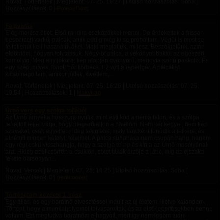
Rovat: Történetek | Megjelent:
07. 25. 16:27
| Utolsó hozzászólás: Soha |
Hozzászólások: 0 |
PotensDom
Felavatás
Elég merész ötlet. Első randira eszközökkel menni. De érdekeltek a frissen
beszerzett vadiúj pálcák, amik eddig még ki se próbáltam. Végül is most se
feltétlenül kell használni őket. Majd meglátjuk, mi lesz. Beszélgetünk, aztán
eldöntöm, hogyan folytassuk. Négy-öt pálca, a vékonyabbaktól az egészen
komolyig. Meg egy jókora, kép alapján gyönyörű, meggyfa színű paskoló. És
egy szép, míves, fonott bőr korbács. Ez volt a repertoár. A pálcákat
kicsomagoltam, amikor jöttek, kivettem,...
Rovat: Történetek | Megjelent:
07. 25. 16:26
| Utolsó hozzászólás:
07. 25.
19:54
| Hozzászólások: 1 |
Makvirag
Úrnő vers egy szolga tollából
Az Úrnő árnyéka hosszúra nyúlik, mint esti köd a néma falon, és a szolga
lehajtott fejjel várja, hogy megszólaljon a hatalom. Nem kér kegyet, nem kér
szavakat, csak egyetlen rideg tekintetet, mely láncként fonódik a lelkére, és
elnémít minden kételyt, félelmet. A pálca suhanása nem csupán hang, hanem
egy régi eskü visszhangja, hogy a szolga terhe és kínja az Úrnő mosolyának
ára. Hideg acél csörren a csuklón, sötét titkok őrzője a lánc, míg az éjszaka
fekete bársonyán...
Rovat: Versek | Megjelent:
07. 25. 16:25
| Utolsó hozzászólás: Soha |
Hozzászólások: 0 |
genicooper
Történetem kezdete 1. rész
Egy állás, és egy barátnő elvesztéssel indult az új életem. Illetve kalandom.
Történt, hogy a munkahelyemet felvásárolták, és az első leépítésekben benne
voltam. Ezt megtudva barátnőm elhagyott, mert így nem fogom tudni