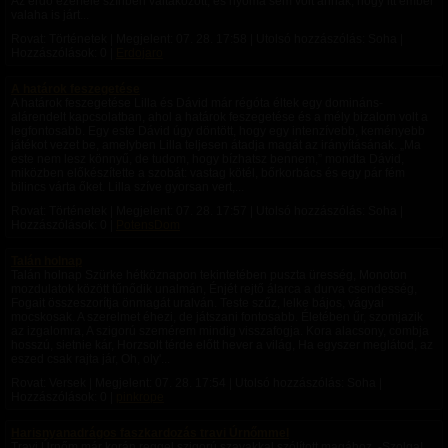
Az erdő ezerféle színben váltakozott, és nyoma sem volt annak, hogy itt ember
valaha is járt...
Rovat: Történetek | Megjelent:
07. 28. 17:58
| Utolsó hozzászólás: Soha |
Hozzászólások: 0 |
Erdojaro
A határok feszegetése
A határok feszegetése Lilla és Dávid már régóta éltek egy domináns-
alárendelt kapcsolatban, ahol a határok feszegetése és a mély bizalom volt a
legfontosabb. Egy este Dávid úgy döntött, hogy egy intenzívebb, keményebb
játékot vezet be, amelyben Lilla teljesen átadja magát az irányításának. „Ma
este nem lesz könnyű, de tudom, hogy bízhatsz bennem,” mondta Dávid,
miközben előkészítette a szobát: vastag kötél, bőrkorbács és egy pár fém
bilincs várta őket. Lilla szíve gyorsan vert,...
Rovat: Történetek | Megjelent:
07. 28. 17:57
| Utolsó hozzászólás: Soha |
Hozzászólások: 0 |
PotensDom
Talán holnap
Talán holnap Szürke hétköznapon tekintetében puszta üresség, Monoton
mozdulatok között tűnődik unalmán, Énjét rejtő álarca a durva csendesség,
Fogait összeszorítja önmagát uralván. Teste szűz, lelke bájos, vágyai
mocskosak. A szerelmet éhezi, de játszani fontosabb. Életében űr, szomjazik
az izgalomra, A szigorú szemérem mindig visszafogja. Kora alacsony, combja
hosszú, sietnie kár, Horzsolt térde előtt hever a világ, Ha egyszer meglátod, az
eszed csak rajta jár, Oh, oly'...
Rovat: Versek | Megjelent:
07. 28. 17:54
| Utolsó hozzászólás: Soha |
Hozzászólások: 0 |
pinkrope
Harisnyanadrágos faszkardozás travi Úrnőmmel
Travi Úrnőm már korán reggel szigorú szavakkal szólított magához. -Szolga!