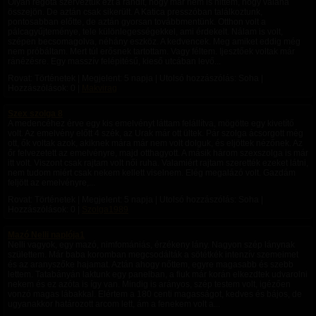
Olyan régóta szerveztük ezt a randit, hogy már nem is hittem, hogy valaha
összejön. De aztán csak sikerült. A Katica presszóban találkoztunk,
pontosabban előtte, de aztán gyorsan továbbmentünk. Otthon volt a
pálcagyűjteménye, tele különlegességekkel, ami érdekelt. Nálam is volt,
szépen becsomagolva, néhány eszköz. A kedvencek. Meg amiket eddig még
nem próbáltam. Mert túl erősnek tartottam. Vagy féltem. Ijesztőek voltak már
ránézésre. Egy masszív felépitésű, kieső utcában levő...
Rovat: Történetek | Megjelent:
5 napja
| Utolsó hozzászólás: Soha |
Hozzászólások: 0 |
Makvirag
Szex szolga 8
A medencéhez érve egy kis emelvényt láttam felállítva, mögötte egy kivetítő
volt. Az emelvény előtt 4 szék, az Urak már ott ültek. Pár szolga ácsorgott még
ott, ők voltak azok, akiknek mára már nem volt dolguk, és eljöttek nézőnek. Az
őr felvezetett az emelvényre, majd otthagyott. A másik három szexszolga is már
itt volt. Viszont csak rajtam volt női ruha. Valamiért rajtam szerették ezeket látni,
nem tudom miért csak nekem kellett viselnem. Elég megalázó volt. Gazdám
feljött az emelvényre,...
Rovat: Történetek | Megjelent:
5 napja
| Utolsó hozzászólás: Soha |
Hozzászólások: 0 |
Szolga1989
Mazó Nelli naplója1
Nelli vagyok, egy mazó, nimfomániás, érzékeny lány. Nagyon szép lánynak
születtem. Már baba koromban megcsodálták a sötétkék intenzív szemeimet
és az aranyszőke hajamat. Aztán ahogy nőttem, egyre magasabb és szebb
lettem. Tatabányán laktunk egy panelban, a fiuk már korán elkezdtek udvarolni
nekem és ez azóta is így van. Mindig is arányos, szép testem volt, igézően
vonzó magas lábakkal. Elértem a 180 centi magasságot, kedves és bájos, de
ugyanakkor határozott arcom lett, ám a fenekem volt a...