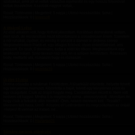
szobákkal, amik jól el voltak választva egymástól és egy hosszú folyosóval
voltak összekötve. A szobák nagyok voltak,...
Rovat: Történetek | Megjelent:
5 napja
| Utolsó hozzászólás: Soha |
Hozzászólások: 0 |
leveesoft
A titkárnő 1.rész
Az első alkalom volt, hogy férfival játszottam. Korábban domináknál voltam,
mint szub, de mostanában kezd kibontakozni a crossdresser énem. Szeretem
a női ruhákat, cipőket, és mindig is vonzott a damsel in distress szerep.
Megismekredtem Frank-el, egy átlagos fickóval, olyan érdeklődéssel, ami
passzolt. Én szub, ő domináns, tudja a sötét kis titkom. Megbeszéltunk egy
találkozót nálam. Szép tavaszi nap volt, én is szépen felöltöztem. Rószaszin
body, melltartó alá, rózsaszin bugy és rózsaszin...
Rovat: Történetek | Megjelent:
5 napja
| Utolsó hozzászólás: Soha |
Hozzászólások: 0 |
grizelda39
Új élet-13.rész
Dorina odaadta a ruháimat. Felöltöztem. A tűsarkúját eltüntette, helyette felvett
egy kényelmes mamuszt. Kibontotta a haját, felvett egy kényelmes pólót és
egy cicagatyát. Csak az óráját hagyta meg. Csodálatosan nézett ki. Nem volt
kedvem ott hagyni. Mintha ő is megérezte volna.. elmosolyodott: -Mondtam én,
hogy csak a farkatok után mentek! -Öhm, nekem mennem kell. -Tessék? -
Mennem kell haza, Úrnő! -Köszönj el! Letérdeltem és megcsókoltam az óráját.
-Helyes! Itt vannak az irataid, ne...
Rovat: Történetek | Megjelent:
5 napja
| Utolsó hozzászólás: Soha |
Hozzászólások: 0 |
Haztartas01
Sárkány-barlang, utánérzés