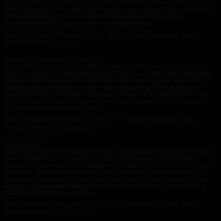
finanszírozni sem magamat, sem őt. Ekkor döntöttem, eladom a lakásomat, és
amit ér egy győri 47nm panel, abból valahol veszek valamit. Érd külső részén
közel az M6-hoz, az ipari park szélén találtam egy kis házat. Ennek
köszönhetően hétköznap este 6-tól, és hétvégén rajtam...
Rovat: Történetek | Megjelent:
07. 25. 16:24
| Utolsó hozzászólás: Soha |
Hozzászólások: 0 |
Lexalex
Mother and Daughters ( original )
A ket bokad szoeosan osszekotjuk es a kotel masik vegevel csuszohurkot
kotunk a nyakadra a tested felajzott ijkent feszul ha a labad elfarad megfojtod
magad nezzuk hogy birod Ket asztal koze seprunyelre guzsba kotunk, mint
egy grillcsirket porgetunk es kozben viperaval utunk azon versenyzunk ki
talalja el tobbszor a heredet Kaptunk egy karikas ostort gyakorlunk vele egy
kicsit Nehogy szetragd ez a kedvencem ,hatra csavarom inkabb a kezeid es
igy huzlak fel olyan magasra, hogy...
Rovat: Történetek | Megjelent:
07. 25. 16:19
| Utolsó hozzászólás: Soha |
Hozzászólások: 0 |
Tortured_666
Szex szolga 7
Napközben tilos volt a cellámban lennem, hogy ha bárki kedved kap hozzám,
akkor elérhető legyek. Ugyanígy a többi szexszolgának is. Mászkáltam a
kertben, a medencenél és az épületben. Az egyik folyosón Márk Úr jött velem
szemben. - Pont téged kereslek 827-es. Gyere velem, megborotválunk, és
megkapod a számodat. - Igenis Uram. Elmentünk a fodrász szobába. Újra a
vizsgáló asztalra kellett feküdnöm, ahol legutóbb is voltam. A kezeimet és a
lábaimat lekötözték és levették az...
Rovat: Történetek | Megjelent:
07. 25. 16:18
| Utolsó hozzászólás: Soha |
Hozzászólások: 0 |
Szolga1989