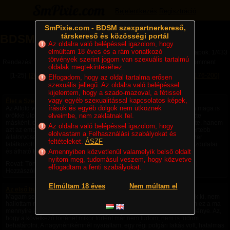
Bejelentkezés
Regisztráció
SmPixie.com - BDSM szexpartnerkereső,
társkereső és közösségi portál
BDSM Magazin
Az oldalra való belépéssel igazolom, hogy
elmúltam 18 éves és a rám vonatkozó
Lapok: 1/433
törvények szerint jogom van szexuális tartalmú
Rendezés:
Legújabb cikkek
Legtöbb komment
Utolsó komment
oldalak megtekintéséhez.
[1-25]
[26-50]
[51-75]
[76-100]
[101-125]
[126-150]
[151-175]
[176-200]
Elfogadom, hogy az oldal tartalma erősen
szexuális jellegű. Az oldalra való belépéssel
[201-225]
Következő »
kijelentem, hogy a szado-mazoval, a fétissel
vagy egyéb szexualitással kapcsolatos képek,
Élet a Szecsőváry tanyán - 1. fejezet – Egy ember kevés
írások és egyéb dolgok nem ütköznek
Az Alföld végtelen rónaságán, ahol a szél úgy kergette a port, mintha maga is
örökké úton volna, állt egy nagy birtok. A környéken senki sem nevezte
elveimbe, nem zaklatnak fel.
másként, csak Szecsőváry tanyának. A név nemcsak a földet jelentette, hanem
Az oldalra való belépéssel igazolom, hogy
azt az embert is, akié volt. Szecsőváry Attila, a környék egyik legismertebb
elolvastam a Felhasználási szabályokat és
állatorvosa, hatvan év körüli, tekintélyt parancsoló férfi volt. Aki egyszer
feltételeket.
ÁSZF
találkozott vele, sokáig nem felejtette el. Magas termete, nyugodt mozdulatai
és átható tekintete azt...
Amennyiben közvetlenül valamelyik belső oldalt
nyitom meg, tudomásul veszem, hogy közvetve
Rovat: Történetek | Megjelent:
5 napja
| Utolsó hozzászólás:
1 napja
|
elfogadtam a fenti szabályokat.
Hozzászólások: 4 |
Paradicsom69
Elmúltam 18 éves
Nem múltam el
Az első bukta - negyedik rész -
Magam sem hiszem el, de ezek a fantáziák a saját fejemből pattantak ki, nem
hallottam róla, nem olvastam róla, nem láttam róla videót, nem tudom ez a ma
mennyire képzelhető el, hogy amiket csináltam saját fantázia szüleménye. Az,
hogy a következő történet mikor történt már nem tudom, nem is tudom
behatárolni. A nagynénikémnél nyaraltam, egy régi polgári lakás volt, hatalmas