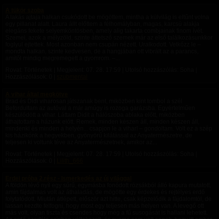
A tükör szoba
A lakás ajtaja halkan csukódott be mögöttem, mintha a külvilág is eltűnt volna
egy pillanat alatt. Laura állt előttem a félhomályban, magas, karcsú alakja
elegáns fekete selyemköntösben, amely alig takarta combjainak finom ívét.
Szemei, azok a mélyzöld, szinte áttetsző szemek már az első találkozásunkkor
foglyul ejtettek. Most azonban nem csupán nézett. Uralkodott. Vetkőzz le –
mondta halkan, szinte kedvesen, de a hangjában ott vibrált az a parancs,
amitől mindig megremegett a gyomrom. –...
Rovat: Történetek | Megjelent:
07. 28. 17:59
| Utolsó hozzászólás: Soha |
Hozzászólások: 0 |
szubmental
A vihar által megkötve
Brad és Didi viharosan játszanak bent, miközben kint tombol a szél
Befordultam az autóval a már amúgy is rozoga garázsba. Egyértelműen
készülődött a vihar. Láttam Didit a hálószoba ablaka előtt, miközben
áthajtottam a házunk előtt. Remek, minden készen áll, minden készen áll,
mindenki és minden a helyén... csapjon le a vihar! – gondoltam. Volt ez a szép
kis házikónk a hegyekben, gyönyörű kilátással az Anyatermészetre, de
teljesen ki voltunk téve az Anyatermészetnek, amikor az...
Rovat: Történetek | Megjelent:
07. 28. 17:59
| Utolsó hozzászólás: Soha |
Hozzászólások: 0 |
Lilith_666
Erdei próba 2.rész - Ismerkedés az új világgal
A földön lévő nyíl egy sűrű, egymásba fonódott rózsákból álló kapura mutatott,
amin fájdalmas volt az áthaladás, de mögötte egy érdekes és rejtélyes erdő
folytatódott. ​Miután átlépett, először azt hitte, csak képzelődik a fájdalomtól, de
lassan kezdte felfogni, hogy most egy teljesen más helyen van. A levegő ott
más volt, olyan tiszta és csendes hogy még a fű susogását is hallani lehetett.