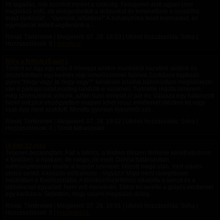
Mi tagadás, már szorított minket a szükség. Felügyelet alatt ugyan (ami
megalázó volt), de elvégezhettük a dolgunkat és kimehettünk a mosdóba,
majd ránkszólt: - “Gyerünk, lefürdeni!” A zuhanyzóba terelt bennünket, és
egymásnak kellett segítenünk a...
Rovat: Történetek | Megjelent:
07. 28. 18:03
| Utolsó hozzászólás: Soha |
Hozzászólások: 0 |
Krisztosz
Nóra a felfedező part I.
Történt ez úgy egy erős 8 hónapja amikor munkából hazafelé sétálok és
összefutottam egy kedves régi ismerősömmel Nórival.Szokásos kapkodó
gyors "Hogy vagy ,te hogy vagy?" kérdések letudva,bátorkodtam megkérdezni
van e párkapcsolat,esetleg randizik-e valakivel. Tudniillik régóta ismerem,
még szomszédok voltunk, aztán huss elrepült jó pár év. Válasza egy határozott
Nem! volt,picit elszégyeltem magam lehet rossz emlékeket idéztem fel,vagy
csak épp most szakított. Mondta gyorsan ilyesmiről szó...
Rovat: Történetek | Megjelent:
07. 28. 18:02
| Utolsó hozzászólás: Soha |
Hozzászólások: 0 | Törölt felhasználó
Új élet-12.rész
Teljesen bezsongtam. Fájt a bilincs, a térdem (hiszen térdelve kellett eljutnom
a fürdőbe), a nyakam, de mégis, jól esett. Dorina határozottan,
méltóságteljesen viselte a fegyőri szerepet. Húzott maga után, mint valami
utolsó senkit. A küszöb előtt jelezte: -Vigyázz! Majd némi rásegítéssel
bejutottam a fürdőszobába. A törölközőszárítóhoz lakatolta a láncot és a
lábbilincset egyaránt. Nem volt menekvés. Ekkor kicserélte a golyós peckemet
egy karikásra. Sejtettem, hogy valami megalázó dolog...
Rovat: Történetek | Megjelent:
07. 28. 18:01
| Utolsó hozzászólás: Soha |
Hozzászólások: 0 |
Haztartas01