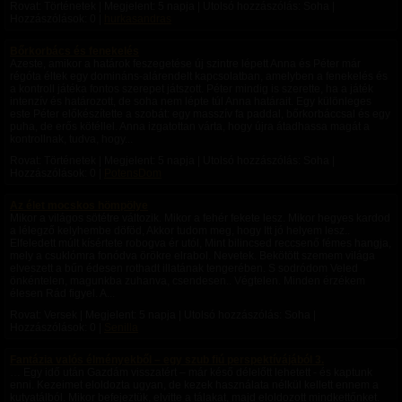
Rovat: Történetek | Megjelent:
5 napja
| Utolsó hozzászólás: Soha |
Hozzászólások: 0 |
hurkasandras
Bőrkorbács és fenekelés
Azeste, amikor a határok feszegetése új szintre lépett Anna és Péter már
régóta éltek egy domináns-alárendelt kapcsolatban, amelyben a fenekelés és
a kontroll játéka fontos szerepet játszott. Péter mindig is szerette, ha a játék
intenzív és határozott, de soha nem lépte túl Anna határait. Egy különleges
este Péter előkészítette a szobát: egy masszív fa paddal, bőrkorbáccsal és egy
puha, de erős kötéllel. Anna izgatottan várta, hogy újra átadhassa magát a
kontrollnak, tudva, hogy...
Rovat: Történetek | Megjelent:
5 napja
| Utolsó hozzászólás: Soha |
Hozzászólások: 0 |
PotensDom
Az élet mocskos hömpölye
Mikor a világos sötétre változik. Mikor a fehér fekete lesz. Mikor hegyes kardod
a lélegző kelyhembe döföd, Akkor tudom meg, hogy Itt jó helyem lesz..
Elfeledett múlt kísértete robogva ér utól, Mint bilincsed reccsenő fémes hangja,
mely a csuklómra fonódva örökre elrabol. Nevetek. Bekötött szemem világa
elveszett a bűn édesen rothadt illatának tengerében. S sodródom Veled
önkéntelen, magunkba zuhanva, csendesen.. Végtelen. Minden érzékem
élesen Rád figyel. A...
Rovat: Versek | Megjelent:
5 napja
| Utolsó hozzászólás: Soha |
Hozzászólások: 0 |
Senilla
Fantázia valós élményekből – egy szub fiú perspektívájából 3.
… Egy idő után Gazdám visszatért – már késő délelőtt lehetett - és kaptunk
enni. Kezeimet eloldozta ugyan, de kezek használata nélkül kellett ennem a
kutyatálból. Mikor befejeztük, elvitte a tálakat, majd eloldozott mindkettőnket.