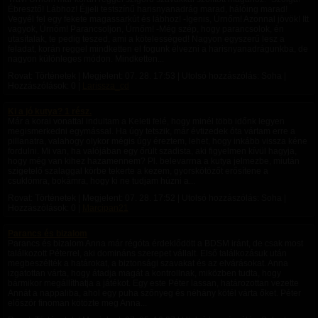
Ébresztő! Lábhoz! Éjjeli testszínű harisnyanadrág marad, hálóing marad!
Vegyél fel egy fekete magassarkút és lábhoz! -Igenis, Úrnőm! Azonnal jövök! Itt
vagyok, Úrnőm! Parancsoljon, Úrnőm! -Még szép, hogy parancsolok, én
utasítalak, te pedig teszed, ami a kötelességed! Nagyon egyszerű lesz a
feladat, korán reggel mindketten el fogunk élvezni a harisnyanadrágunkba, de
nagyon különleges módon. Mindketten...
Rovat: Történetek | Megjelent:
07. 28. 17:53
| Utolsó hozzászólás: Soha |
Hozzászólások: 0 |
Larissza_cd
Ki a jó kutya? 1 rész.
Már a korai vonattal indultam a Keleti felé, hogy minél több időnk legyen
megismerkedni egymással. Ha úgy tetszik, már évtizedek óta vártam erre a
pillanatra, valahogy olykor mégis úgy éreztem, lehet, hogy inkább vissza kéne
fordulni. Mi van, ha valójában egy őrült szadista, aki figyelmen kívül hagyja,
hogy még van kihez hazamennem? Pl. belevarrna a kutya jelmezbe, miután
szigetelő szalaggal körbe tekerte a kezem, gyorskötözőt erősítene a
csuklómra, bokámra, hogy ki ne tudjam húzni a...
Rovat: Történetek | Megjelent:
07. 28. 17:52
| Utolsó hozzászólás: Soha |
Hozzászólások: 0 |
Marcipan21
Parancs és bizalom
Parancs és bizalom Anna már régóta érdeklődött a BDSM iránt, de csak most
találkozott Péterrel, aki domináns szerepet vállalt. Első találkozásuk után
megbeszélték a határokat, a biztonsági szavakat és az elvárásokat. Anna
izgatottan várta, hogy átadja magát a kontrollnak, miközben tudta, hogy
bármikor megállíthatja a játékot. Egy este Péter lassan, határozottan vezette
Annát a nappaliba, ahol egy puha szőnyeg és néhány kötél várta őket. Péter
először finoman kötözte meg Anna...