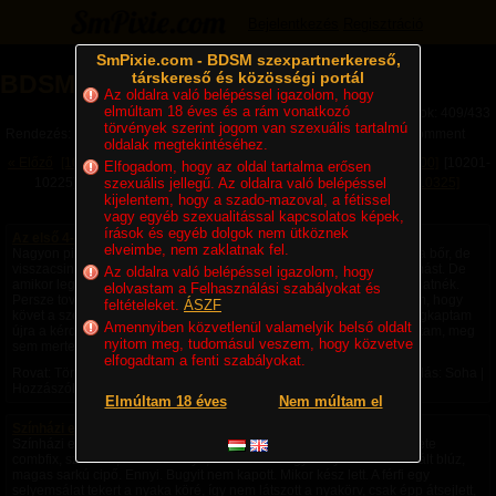
Bejelentkezés
Regisztráció
SmPixie.com - BDSM szexpartnerkereső,
társkereső és közösségi portál
BDSM Magazin (409/433)
Az oldalra való belépéssel igazolom, hogy
elmúltam 18 éves és a rám vonatkozó
Lapok: 409/433
törvények szerint jogom van szexuális tartalmú
Rendezés:
Legújabb cikkek
Legtöbb komment
Utolsó komment
oldalak megtekintéséhez.
« Előző
[10101-10125]
[10126-10150]
[10151-10175]
[10176-10200]
[10201-
Elfogadom, hogy az oldal tartalma erősen
10225]
[10226-10250]
szexuális jellegű. Az oldalra való belépéssel
[10251-10275]
[10276-10300]
[10301-10325]
kijelentem, hogy a szado-mazoval, a fétissel
Következő »
vagy egyéb szexualitással kapcsolatos képek,
írások és egyéb dolgok nem ütköznek
Az első 4-es II
elveimbe, nem zaklatnak fel.
Nagyon pironkodva mentem haza. Fárad is voltam égett a pofámról a bőr, de
visszacsinálni nem tudtam és mivel még élveztem is nem tehettem mást. De
Az oldalra való belépéssel igazolom, hogy
amikor legközelebb újra a szemébe néztem, nem tudtam, mit csinálhatnék.
elolvastam a Felhasználási szabályokat és
Persze továbbra is ment a vérszívás és néha jólesően könyvelhettem, hogy
feltételeket.
ÁSZF
követ a szemével. Égette a hátam a szeme. Aztán napokon belül megkaptam
Amennyiben közvetlenül valamelyik belső oldalt
újra a kérdést, hogy mikor dugunk. Fülem- farkam behúzva vigyorogtam, meg
nyitom meg, tudomásul veszem, hogy közvetve
sem mertem szólalni. De a kocsi ott vár a kapu előtt....
elfogadtam a fenti szabályokat.
Rovat: Történetek | Megjelent:
2010. 02. 13. 16:54
| Utolsó hozzászólás: Soha |
Hozzászólások: 0
Elmúltam 18 éves
Nem múltam el
Színházi est – 2. rész A vacsora
Színházi est – 2. rész, A vacsora Engedelmesen öltözni kezdett. Fekete
combfix, szűkebb, rövid szoknya, melltartó és egy mélyebben dekoltált blúz,
magas sarkú cipő. Ennyi. Bugyit nem kapott. Mikor kész lett. A férfi egy
selyemsálat tekert a nyaka köré, így nem látszott a nyakörv, csak épp átsejlett,