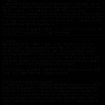
Airbus XXI
Kedvesemet láthatóan megviselte „Diabolosz kiűzése” a hátsójából – szinte
lerogyott az oszlop tövébe, ahogy Peter abbahagyta a fenyítést. Gyönyörű volt
abban a szenvedő, megviselt állapotában. Ezt Peter is észrevette
természetesen és úgy határozott, engedélyez egy kis szünetet Vanda számára
– mielőtt folytatná a gyötrését, mert ez szemmel láthatóan a szándékában állott
még. Hagyta Vandát „lógni a szeren” és a kínzókamra túlsó sarkában tett-vett
valamit. Én odaléptem kedvesemhez, a...
Rovat: Történetek | Megjelent:
2010. 01. 30. 07:27
| Utolsó hozzászólás:
2010.
02. 02. 10:07
| Hozzászólások: 1 | Törölt felhasználó
...maróka.
Türelmesen nyalatom tisztára az ujjaim veled…tekinteteden tükröződik a
benned feszülő harag…nagy érzelmi töltés lehet, mert jól láthatóan feszít
belülről, mint egy alaposan felpumpált plug. Ezt feltétlen le kell vezetnünk.
Most, hogy a főnöködet is megnyugtattad, előttünk az egész nap…s még
reggel van, nagyon is. Lassan végzel az ujjaimmal, s én az asztalon hagyott
kávésbögréhez lépek. Belekortyolva konstatálom: ez bizony kihűlt. Nem úgy
mint te… Lelked mélyén lévő kemencébe még közel sem...
Rovat: Történetek | Megjelent:
2010. 01. 30. 02:44
| Utolsó hozzászólás:
2010.
02. 01. 21:11
| Hozzászólások: 2 | Törölt felhasználó
A másik oldalon – 3. rész A végkifejlet
A másik oldalon – 3. rész A végkifejlet A férfi két bokájára két bőr bilincs került,
amit a feje fölé húzott és ott rögzített. Így ebben a kiszolgáltatott helyzetben,
teljesen feltárult előtte a férfi feneke, amivel kénye-kedvére szórakozhatott
tovább. Az ívbe hajtott, kikötözött, feltárulkozott férfi fenekébe markolt, majd a
combjába is. Közben morogott. –Hmmm, milyen finom kis husika. -- és jó
párszor csattanósan rávágott a két popsira, és a pír megjelenéséig paskolta.
Újra jól...