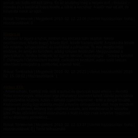
annak, aki tudta mit kell látnia. És az análplug még a helyén volt. –Indulás! –
mondta és a karjánál fogva terelte a nőt ki a kocsihoz. A sofőr már ott állt, és
kinyitotta nekik az ajtót....
Rovat: Történetek | Megjelent:
2010. 02. 12. 21:06
| Utolsó hozzászólás: Soha |
Hozzászólások: 0
Minden jó
Kiraktam az ágyra a ruhát, amiben ma éjszaka látni akarlak: fekete
neccharisnya, fekete bugyi, fekete fűző, fekete harisnyatartó. A nyakadra fekete
bőr nyakörv, szögecsekkel, és karikával a póráznak. Te már megfürödtél,
elsőnek, és amíg én fürödtem, addig szépen felöltöztél. Meggyújtottad a
gyertyákat is. Amikor belépek, az ágyon fekszel, mosolyogsz. - Sokáig fürödtél
! - Dehogyis ! Odafekszem melléd, csókolózni kezdünk, aztán szép lassan
elkezdem simogatni a combodat, a belső felét,...
Rovat: Történetek | Megjelent:
2010. 02. 12. 20:23
| Utolsó hozzászólás:
2010.
02. 15. 08:02
| Hozzászólások: 1
Airbus XXII.
- Amint látható, Delibál már sejti a sorsát és igencsak küzd ellene – mondta
Peter mosolyogva, miközben egy pillanatnyi szünetet tartott Vanda puncijának
kényeztetése közben. Aztán – látható szakértelemmel - tette a dolgát tovább,
Kedvesem pedig úgy dobálta magát a nyelve simogatásai alatt, hogy kezdtem
magam is elhinni, tényleg van odabent valami, ami mindenáron ki szeretne
jutni. Peter időnként kicsit visszahúzta a fejét és épp csak a nyelve hegyével
ért az érzékeny pontokhoz,...
Rovat: Történetek | Megjelent:
2010. 02. 12. 13:37
| Utolsó hozzászólás: Soha |
Hozzászólások: 0 | Törölt felhasználó