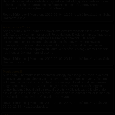
Becsukta a szemét és felidézte az éjszaka emlékeit, hajnali ébredése óta nem
először. Halk léptek surranó nesze ébresztette álmából. Ahogy szeme
hozzászokott a sötétséghez, a Hold felhőkkel...
Rovat: Történetek | Megjelent:
2010. 02. 04. 12:05
| Utolsó hozzászólás: Soha |
Hozzászólások: 0
A végzet ura 2. rész
A végzet ura 2. rész Laura az elkövetkező évet két tapasztalt férfi kezei között
töltötte. Az egyik a harcmester volt. Feladata hogy tökéletes harcost faragjon a
látszólag ártatlan külső megtartása mellett a rabnőkből. E feladatát
lelkiismeretesen, teljes odaadással látta el, és hogy vágyai ne zavarják
munkájában, már szolgálata elején önként eunuchhá vált. A harcmester
minden héten három napot töltött Laura képzésével és nagy örömet okozott
neki hogy a lány már nem teljesen...
Rovat: Történetek | Megjelent:
2010. 02. 02. 23:18
| Utolsó hozzászólás: Soha |
Hozzászólások: 0
Meglepetés!!
Akkoriban új harmatfriss kapcsolatom volt egy nőiessége csúcsán lévő érett
hölggyel. Még csak párszor voltunk együtt a lakásán,ami nagyon ízlésesen
volt berendezve Ezek az együttlétek un.sima együttlétek voltak ami nekem
nagy örömet okozott és azt hittem,hogy neki is. Beszéltünk arról,hogy mit
lennék hajlandó bevállalni a szexuális életünk változatosabbá tételére, de
csak felületesen érintettük a témát. A következő alkalommal amikor felmentem
hozzá cinkos mosollyal közölte velem,hogy van...
Rovat: Történetek | Megjelent:
2010. 02. 02. 22:30
| Utolsó hozzászólás:
2012.
05. 20. 22:49
| Hozzászólások: 1