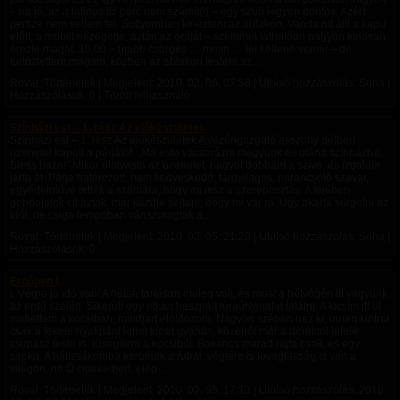
– na jó, az a latinos tíz perc nem számít(!) – egy szub legyen pontos. Azért
persze nem vettem fel. Suttyomban kinéztem az ablakon, Vanda ott állt a kapu
előtt, a mobilt nézegette, aztán az óráját – szemmel láthatóan nagyon kínosan
érezte magát. 15:00 – újabb csörgés … mmm … fel kellene venni! – de
türtőztettem magam, közben az ablakon lestem az...
Rovat: Történetek | Megjelent:
2010. 02. 06. 07:58
| Utolsó hozzászólás: Soha |
Hozzászólások: 0 | Törölt felhasználó
Színházi est – 1. rész Az előkészületek
Színházi est – 1. rész Az előkészületek A vezérigazgató asszony délben
üzenetet kapott a párjától: „Ma este vacsorázni megyünk és utána színházba.
Siess haza!” Mikor elolvasta az üzenetet, nagyot dobbant a szíve, és izgalom
járta át. Párja határozott, nem kedveskedő, tárgyilagos, parancsoló szavai,
egyértelművé tették a számára, hogy mi lesz a szereposztás. A fejében
gondolatok cikáztak, már kezdte sejteni, hogy mi vár rá. Úgy akarta sürgetni az
időt, de csiga tempóban vánszorogtak a...
Rovat: Történetek | Megjelent:
2010. 02. 05. 21:20
| Utolsó hozzászólás: Soha |
Hozzászólások: 0
Erdőben I.
I. Végre jó idő van! A héten tartósan meleg volt, és most a hétvégén itt vagyunk
az erdő szélén. Sikerült egy ritkán használt túraútvonalat találni. A kicsim itt ül
mellettem a kocsiban, mindjárt eloldozom. Nagyon szépen néz ki, innen kintről
csak a fekete nyakpánt lehet kicsit gyanús, közelről már a deréktól lefelé
csupasz teste is. Kisegítem a kocsiból. Bakancs marad rajta csak, és egy
sapka. A hátizsákomba kerülnek a ruhái, végtére is lovagiasság is van a
világon, ne Ő cipekedjen, elég...
Rovat: Történetek | Megjelent:
2010. 02. 05. 17:13
| Utolsó hozzászólás:
2010.