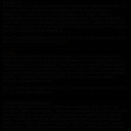
Erdőben II.
II. A pihenőnél van egy asztal, tökéletes, megterítek és megebédelek. Már csak
pár tucat méterre lehet, mikor elkészítem neki is az ebédet. Szépen
felkatonázom a kenyeret és a húst. Pár méterre van, a teste csillog az
izzadtságtól, felé fordulok és terpeszben leülve várom. Térdre esik előttem, a
szája kezd kiszáradni, felkapom az ásványvizet és felé mutatom kérdőn, csak
bólogatni tud. A palackot a feje fölé tartom és elkezdem lassan önteni. Amit tud
lenyeli, a többi végig folyik a testén. A...
Rovat: Történetek | Megjelent:
2010. 02. 11. 17:42
| Utolsó hozzászólás:
2010.
02. 13. 20:15
| Hozzászólások: 1 |
Rob74
Álmok
Az ember időnként álmodik. Ki ilyet ki olyat… Ez az álom férfi oldaláról van…
Belépek a szobába meztelenül, te már ott fekszel, kezeid az fejed fölé kötve,
lábaid pedig az ágy két sarkához. Ahogy meglátlak így feküdni farkam egyből
elkezd duzzadni. úgy gondolom, hogy most "véged":). Mivel az ágyon fordítva
vagy kikötve kicsit hátrébb húzlak, hogy fejed lelógjon az ágyról és kezdetnek
felállítom a faszomat a száddal .Kinyitom a szádat és elkezdem betolni.
Felizgat a látványod, így hamar...
Rovat: Történetek | Megjelent:
2010. 02. 11. 14:33
| Utolsó hozzászólás:
2010.
02. 17. 21:06
| Hozzászólások: 1
Csak egy könnyed délután- II
Csend. A várakozás csendje. A türelmetlen várakozásé. Nem tudom, mire
számítsak, féljek, vagy vágyjak... Kifejezett megkönnyebbülés, mikor farkamról
lekerül a kötél. Ez már nem az izgató kategória volt számomra, le is lankadt
volna, ha nincs a kötél. Ezek után igen jól esett, mikor megéreztem puncid
illatát a fejem felett. Szeretem a felizgult nő illatát, szeretem nyelvvel, szájjal
kényeztetni a csiklót. Mikor ráereszkedtél arcomra, szinte rutinosan kezdtem