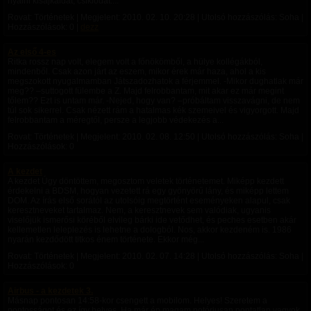
nyalni kisajkaidat, csiklódat....
Rovat: Történetek | Megjelent:
2010. 02. 10. 20:28
| Utolsó hozzászólás: Soha |
Hozzászólások: 0 |
dezz
Az első 4-es
Ritka rossz nap volt, elegem volt a főnökömből, a hülye kollégákból,
mindenből. Csak azon járt az eszem, mikor érek már haza, ahol a kis
megszokott nyugalmamban Játszadozhatok a férjemmel. -Mikor dughatlak már
meg?? –suttogott fülembe a Z. Majd felrobbantam, mit akar ez már megint
tőlem?? Ezt is untam már. -Nejed, hogy van? –próbáltam visszavágni, de nem
túl sok sikerrel. Csak nézett rám a hatalmas kék szemeivel és vigyorgott. Majd
felrobbantam a méregtől, persze a legjobb védekezés a...
Rovat: Történetek | Megjelent:
2010. 02. 08. 12:50
| Utolsó hozzászólás: Soha |
Hozzászólások: 0
A kezdet
A kezdet Úgy döntöttem, megosztom veletek történetemet. Miképp kezdett
érdekelni a BDSM, hogyan vezetett rá egy gyönyörű lány, és miképp lettem
DOM. Az írás első sorától az utolsóig megtörtént eseményeken alapul, csak
keresztneveket tartalmaz. Nem, a keresztnevek sem valódiak, ugyanis
viselőjük ismerősi köréből elvileg bárki ide vetődhet, és peches esetben akár
kellemetlen leleplezés is lehetne a dologból. Nos, akkor kezdeném is. 1986
nyarán kezdődött titkos énem története. Ekkor még...
Rovat: Történetek | Megjelent:
2010. 02. 07. 14:28
| Utolsó hozzászólás: Soha |
Hozzászólások: 0
Airbus - a kezdetek 3.
Másnap pontosan 14:58-kor csengett a mobilom. Helyes! Szeretem a
pontosságot és ez így helyes. Ha már én magam notóriusan pontatlan vagyok