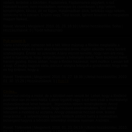
vártam, térdelve a tükörben. Fájdalomra, Fájdalmamra vágytam, s rád.
Hátratett kezem, nem mozdultam, remegve és csendesen. Légy velem,
könyörögtem, kínozz, de ne fájjon, Hatalmadban állok, birtoklás vagy nekem,
birtokolsz te is édesen. Enyém vagy, Tied leszek, ígérem feladom és megadom
magam Neked,...
Rovat: Versek | Megjelent:
2010. 01. 28. 16:10
| Utolsó hozzászólás: Soha |
Hozzászólások: 0 | Törölt felhasználó
Pult mögött II.
Várta a hétvégét, nehezen telt a hét. Mikor másnap a főnöke megtalálta a
rekeszekre kötve és nem akart feljelentést tenni, rögtön elküldte volna fizetett
szabadságra. Értette az üzenetet. A lány viszont remélte, hogy nem érti meg,
ezért is harcolta ki, hogy dolgozhasson a hétvégén ismét. Nem biciklivel ment,
hanem gyalog. Bízva abban, hogy a főnöke hazaviszi, mint múltkor. Lassan telt
a nap, Ő pedig nagyon várta, párszor annyira felizgult a gondolattól, hogy este
mi fog történni, hogy a...
Rovat: Történetek | Megjelent:
2010. 01. 27. 18:38
| Utolsó hozzászólás:
2010.
01. 30. 15:29
| Hozzászólások: 1 |
Rob74
Ciróka...
Makacsul csörög a mobil, de a túloldalt nem veszik fel. Lehet, hogy a főnököd
pont úton van és nem hallja. Látom izgatott vagy, s ezt nem csak a munkahelyi
mulasztásodnak lehet betudni…legalábbis ebben reménykedem. Arcod
csüggedt kifejezéséből látom, hogy hívásod eredménytelen. Szó nélkül
leteszem a mobilod az asztalra. Ahogy oldaladnál hozzád érek, tested
megrándul…a selyemszalag lágyan hintázik jobbról balra a nyakadban,
bizsergést hagyva a bőrödön leheletnyi érintése nyomán. A köntös...
Rovat: Történetek | Megjelent:
2010. 01. 23. 04:19
| Utolsó hozzászólás:
2010.
01. 25. 17:43
| Hozzászólások: 1 | Törölt felhasználó