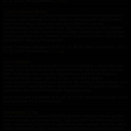
02. 07. 22:21
| Hozzászólások: 1 |
Rob74
Csak egy könnyed délután
Köszönet Empressnek a hathatós közreműködésért. A munkahelyeden épp
egy igen izgató történetet olvastál, amikor a végkifejlet előtt szólt a főnököd,
hogy menj be hozzá. Utána már nem volt idő befejezni, így elég
felpaprikázódva, felajzva indultál haza. Egy kolléga hazavitt, jóval korábban
értél haza, mint szoktál. Berobbantál a lakásba, meglepve látod, hogy ijedten
állok a nappaliban, kezem hátrabilincselve, az asztalon a bilincs kulcsa, épp
azt próbálom elérni, mert megriasztott...
Rovat: Történetek | Megjelent:
2010. 02. 05. 08:18
| Utolsó hozzászólás:
2012.
02. 10. 16:09
| Hozzászólások: 3 |
dezz
Szado szkander
Szado szkander (Be nem teljesült álom) Amikor beléptem a helyiségbe, egy
lepedő volt a fejemre húzva, ami eltakarta testemet, de én se láttam semmit.
Mikor lerántották rólam a lepedőt, megdöbbenve vettem észre hogy egy
szórakozó helyen vagyok, ahol kb 20 lány vesz körül, s gúnyos
megjegyzésekkel nézegetik pucér testemet. Bár mindig ez volt a vágyam, most
mégis teljesen megszégyenültem álltam meztelenül a lánygyűrű közepén, s
záporoztak rám a megvető szidalmak. Figyeljétek, hogy...
Rovat: Történetek | Megjelent:
2010. 02. 04. 13:05
| Utolsó hozzászólás: Soha |
Hozzászólások: 0 | Törölt felhasználó
Vasmagnóliák 5. rész
Guido még mindig a szalmán ejtőzött és gyötrően valóságos álmára gondolt.
Nem is volt egészen bizonyos abban, hogy csak álom volt. Nem akart a lány
elébe menni, várta, hogy Iona mozgolódni kezdjen a házban. Gondolta, akkor
kiderül, megtörtént-e, vagy csak a képzelete játszott vele nyugtalan álmában.