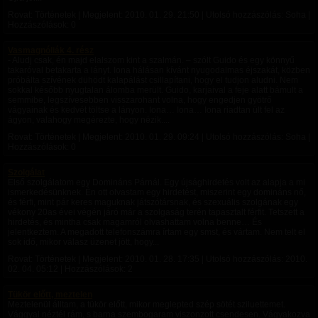
Rovat: Történetek | Megjelent:
2010. 01. 29. 21:50
| Utolsó hozzászólás: Soha |
Hozzászólások: 0
Vasmagnóliák 4. rész
- Aludj csak, én majd elalszom kint a szalmán. – szólt Guido és egy könnyű
takaróval betakarta a lányt. Iona hálásan kívánt nyugodalmas éjszakát, közben
próbálta szívének dühödt kalapálást csillapítani, hogy el tudjon aludni. Nem
sokkal később nyugtalan álomba merült. Guido, karjaival a feje alatt bámult a
semmibe, legszívesebben visszarohant volna, hogy engedjen gyötrő
vágyainak és kedvét töltse a lányon. Iona… Iona… Iona riadtan ült fel az
ágyon, valahogy megérezte, hogy nézik....
Rovat: Történetek | Megjelent:
2010. 01. 29. 09:24
| Utolsó hozzászólás: Soha |
Hozzászólások: 0
Szolgálat
Első szolgálatom egy Domináns Párnál. Egy újsághirdetés volt az alapja a mi
ismerkedésünknek. Én ott olvastam egy hirdetést, miszerint egy domináns nő,
és férfi, mint pár keres maguknak játszótársnak, és szexuális szolgának egy
vékony 20as évei végén járó már a szolgaság terén tapasztalt férfit. Tetszett a
hirdetés, és mintha csak magamról olvashattam volna benne… És
jelentkeztem. A megadott telefonszámra írtam egy smst, és vártam. Nem telt el
sok idő, mikor válasz üzenet jött, hogy...
Rovat: Történetek | Megjelent:
2010. 01. 28. 17:35
| Utolsó hozzászólás:
2010.
02. 04. 05:12
| Hozzászólások: 2
Tükör előtt, meztelen
Meztelenül álltam, a tükör előtt, mikor meglepted szép sötét sziluettemet.
Vággyal néztél rám, s barna szembogaram viszonzott csendesen. Vágyakozva