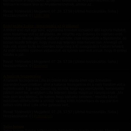
kis házikónk a hegyekben, gyönyörű kilátással az Anyatermészetre, de
teljesen ki voltunk téve az Anyatermészetnek, amikor az...
Rovat: Történetek | Megjelent:
07. 28. 17:59
| Utolsó hozzászólás: Soha |
Hozzászólások: 0 |
Lilith_666
Erdei próba 2.rész - Ismerkedés az új világgal
A földön lévő nyíl egy sűrű, egymásba fonódott rózsákból álló kapura mutatott,
amin fájdalmas volt az áthaladás, de mögötte egy érdekes és rejtélyes erdő
folytatódott. ​Miután átlépett, először azt hitte, csak képzelődik a fájdalomtól, de
lassan kezdte felfogni, hogy most egy teljesen más helyen van. A levegő ott
más volt, olyan tiszta és csendes hogy még a fű susogását is hallani lehetett.
Az erdő ezerféle színben váltakozott, és nyoma sem volt annak, hogy itt ember
valaha is járt...
Rovat: Történetek | Megjelent:
07. 28. 17:58
| Utolsó hozzászólás: Soha |
Hozzászólások: 0 |
Erdojaro
A határok feszegetése
A határok feszegetése Lilla és Dávid már régóta éltek egy domináns-
alárendelt kapcsolatban, ahol a határok feszegetése és a mély bizalom volt a
legfontosabb. Egy este Dávid úgy döntött, hogy egy intenzívebb, keményebb
játékot vezet be, amelyben Lilla teljesen átadja magát az irányításának. „Ma
este nem lesz könnyű, de tudom, hogy bízhatsz bennem,” mondta Dávid,
miközben előkészítette a szobát: vastag kötél, bőrkorbács és egy pár fém
bilincs várta őket. Lilla szíve gyorsan vert,...
Rovat: Történetek | Megjelent:
07. 28. 17:57
| Utolsó hozzászólás: Soha |
Hozzászólások: 0 |
PotensDom
Talán holnap
Talán holnap Szürke hétköznapon tekintetében puszta üresség, Monoton