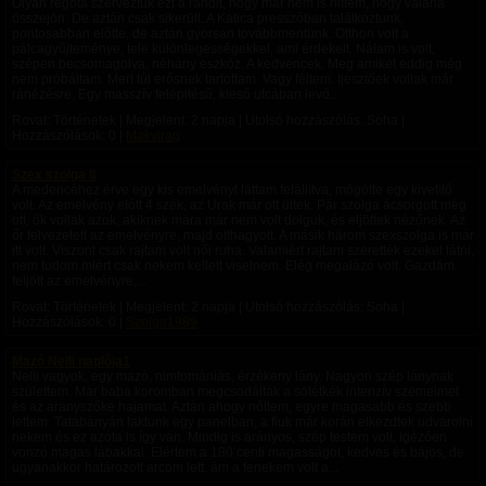
Olyan régóta szerveztük ezt a randit, hogy már nem is hittem, hogy valaha
összejön. De aztán csak sikerült. A Katica presszóban találkoztunk,
pontosabban előtte, de aztán gyorsan továbbmentünk. Otthon volt a
pálcagyűjteménye, tele különlegességekkel, ami érdekelt. Nálam is volt,
szépen becsomagolva, néhány eszköz. A kedvencek. Meg amiket eddig még
nem próbáltam. Mert túl erősnek tartottam. Vagy féltem. Ijesztőek voltak már
ránézésre. Egy masszív felépitésű, kieső utcában levő...
Rovat: Történetek | Megjelent:
2 napja
| Utolsó hozzászólás: Soha |
Hozzászólások: 0 |
Makvirag
Szex szolga 8
A medencéhez érve egy kis emelvényt láttam felállítva, mögötte egy kivetítő
volt. Az emelvény előtt 4 szék, az Urak már ott ültek. Pár szolga ácsorgott még
ott, ők voltak azok, akiknek mára már nem volt dolguk, és eljöttek nézőnek. Az
őr felvezetett az emelvényre, majd otthagyott. A másik három szexszolga is már
itt volt. Viszont csak rajtam volt női ruha. Valamiért rajtam szerették ezeket látni,
nem tudom miért csak nekem kellett viselnem. Elég megalázó volt. Gazdám
feljött az emelvényre,...
Rovat: Történetek | Megjelent:
2 napja
| Utolsó hozzászólás: Soha |
Hozzászólások: 0 |
Szolga1989
Mazó Nelli naplója1
Nelli vagyok, egy mazó, nimfomániás, érzékeny lány. Nagyon szép lánynak
születtem. Már baba koromban megcsodálták a sötétkék intenzív szemeimet
és az aranyszőke hajamat. Aztán ahogy nőttem, egyre magasabb és szebb
lettem. Tatabányán laktunk egy panelban, a fiuk már korán elkezdtek udvarolni
nekem és ez azóta is így van. Mindig is arányos, szép testem volt, igézően
vonzó magas lábakkal. Elértem a 180 centi magasságot, kedves és bájos, de
ugyanakkor határozott arcom lett, ám a fenekem volt a...