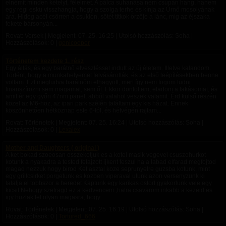
elnémít minden kételyt, félelmet. A pálca suhanása nem csupán hang, hanem
egy régi eskü visszhangja, hogy a szolga terhe és kínja az Úrnő mosolyának
ára. Hideg acél csörren a csuklón, sötét titkok őrzője a lánc, míg az éjszaka
fekete bársonyán...
Rovat: Versek | Megjelent:
07. 25. 16:25
| Utolsó hozzászólás: Soha |
Hozzászólások: 0 |
genicooper
Történetem kezdete 1. rész
Egy állás, és egy barátnő elvesztéssel indult az új életem. Illetve kalandom.
Történt, hogy a munkahelyemet felvásárolták, és az első leépítésekben benne
voltam. Ezt megtudva barátnőm elhagyott, mert így nem fogom tudni
finanszírozni sem magamat, sem őt. Ekkor döntöttem, eladom a lakásomat, és
amit ér egy győri 47nm panel, abból valahol veszek valamit. Érd külső részén
közel az M6-hoz, az ipari park szélén találtam egy kis házat. Ennek
köszönhetően hétköznap este 6-tól, és hétvégén rajtam...
Rovat: Történetek | Megjelent:
07. 25. 16:24
| Utolsó hozzászólás: Soha |
Hozzászólások: 0 |
Lexalex
Mother and Daughters ( original )
A ket bokad szoeosan osszekotjuk es a kotel masik vegevel csuszohurkot
kotunk a nyakadra a tested felajzott ijkent feszul ha a labad elfarad megfojtod
magad nezzuk hogy birod Ket asztal koze seprunyelre guzsba kotunk, mint
egy grillcsirket porgetunk es kozben viperaval utunk azon versenyzunk ki
talalja el tobbszor a heredet Kaptunk egy karikas ostort gyakorlunk vele egy
kicsit Nehogy szetragd ez a kedvencem ,hatra csavarom inkabb a kezeid es
igy huzlak fel olyan magasra, hogy...
Rovat: Történetek | Megjelent:
07. 25. 16:19
| Utolsó hozzászólás: Soha |
Hozzászólások: 0 |
Tortured_666