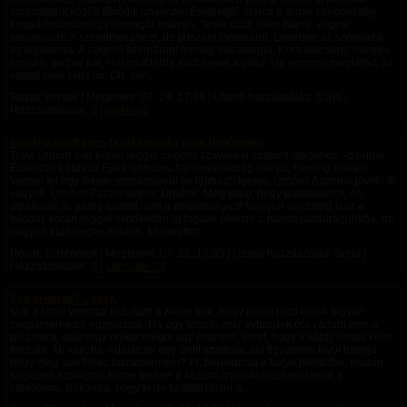
mozdulatok között tűnődik unalmán, Énjét rejtő álarca a durva csendesség,
Fogait összeszorítja önmagát uralván. Teste szűz, lelke bájos, vágyai
mocskosak. A szerelmet éhezi, de játszani fontosabb. Életében űr, szomjazik
az izgalomra, A szigorú szemérem mindig visszafogja. Kora alacsony, combja
hosszú, sietnie kár, Horzsolt térde előtt hever a világ, Ha egyszer meglátod, az
eszed csak rajta jár, Oh, oly'...
Rovat: Versek | Megjelent:
07. 28. 17:54
| Utolsó hozzászólás: Soha |
Hozzászólások: 0 |
pinkrope
Harisnyanadrágos faszkardozás travi Úrnőmmel
Travi Úrnőm már korán reggel szigorú szavakkal szólított magához. -Szolga!
Ébresztő! Lábhoz! Éjjeli testszínű harisnyanadrág marad, hálóing marad!
Vegyél fel egy fekete magassarkút és lábhoz! -Igenis, Úrnőm! Azonnal jövök! Itt
vagyok, Úrnőm! Parancsoljon, Úrnőm! -Még szép, hogy parancsolok, én
utasítalak, te pedig teszed, ami a kötelességed! Nagyon egyszerű lesz a
feladat, korán reggel mindketten el fogunk élvezni a harisnyanadrágunkba, de
nagyon különleges módon. Mindketten...
Rovat: Történetek | Megjelent:
07. 28. 17:53
| Utolsó hozzászólás: Soha |
Hozzászólások: 0 |
Larissza_cd
Ki a jó kutya? 1 rész.
Már a korai vonattal indultam a Keleti felé, hogy minél több időnk legyen
megismerkedni egymással. Ha úgy tetszik, már évtizedek óta vártam erre a
pillanatra, valahogy olykor mégis úgy éreztem, lehet, hogy inkább vissza kéne
fordulni. Mi van, ha valójában egy őrült szadista, aki figyelmen kívül hagyja,
hogy még van kihez hazamennem? Pl. belevarrna a kutya jelmezbe, miután
szigetelő szalaggal körbe tekerte a kezem, gyorskötözőt erősítene a
csuklómra, bokámra, hogy ki ne tudjam húzni a...