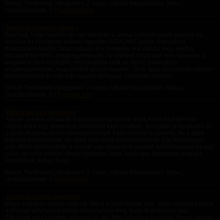
Rovat: Történetek | Megjelent:
2 napja
| Utolsó hozzászólás: Soha |
Hozzászólások: 0 |
hurkasandras
Short cut ( rövidre vágva )
Nem baj, hogy harminc év van köztünk, a sokkal idősebb pasik alázása és
kínzása és kivégzése sokkal nagyobb HATALMAT jelent. A kínzásról:
funkcionális kínzás, azaz vallatás éss büntetés. Ha vallasz vagy letelt a
kiszabott büntetés, megkegyelmezek. Az élvezeti kinzásnál nem ismerem a
kegyelem szót! Kivégzés végrehajtása előtt az utolsó pillanatban
megkegyelmezek, hogy tovább kinozhassalak... Snitt Igazi pincebörtön szinttel
kínzóteremmel és sok más csodás dologgal. élvezettel sorolom...
Rovat: Történetek | Megjelent:
2 napja
| Utolsó hozzászólás: Soha |
Hozzászólások: 0 |
Tortured_666
Bőrkorbács és fenekelés
Azeste, amikor a határok feszegetése új szintre lépett Anna és Péter már
régóta éltek egy domináns-alárendelt kapcsolatban, amelyben a fenekelés és
a kontroll játéka fontos szerepet játszott. Péter mindig is szerette, ha a játék
intenzív és határozott, de soha nem lépte túl Anna határait. Egy különleges
este Péter előkészítette a szobát: egy masszív fa paddal, bőrkorbáccsal és egy
puha, de erős kötéllel. Anna izgatottan várta, hogy újra átadhassa magát a
kontrollnak, tudva, hogy...
Rovat: Történetek | Megjelent:
2 napja
| Utolsó hozzászólás: Soha |
Hozzászólások: 0 |
PotensDom
Az élet mocskos hömpölye
Mikor a világos sötétre változik. Mikor a fehér fekete lesz. Mikor hegyes kardod
a lélegző kelyhembe döföd, Akkor tudom meg, hogy Itt jó helyem lesz..
Elfeledett múlt kísértete robogva ér utól, Mint bilincsed reccsenő fémes hangja,