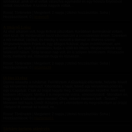
szobákkal, amik jól el voltak választva egymástól és egy hosszú folyosóval
voltak összekötve. A szobák nagyok voltak,...
Rovat: Történetek | Megjelent:
2 napja
| Utolsó hozzászólás: Soha |
Hozzászólások: 0 |
leveesoft
A titkárnő 1.rész
Az első alkalom volt, hogy férfival játszottam. Korábban domináknál voltam,
mint szub, de mostanában kezd kibontakozni a crossdresser énem. Szeretem
a női ruhákat, cipőket, és mindig is vonzott a damsel in distress szerep.
Megismekredtem Frank-el, egy átlagos fickóval, olyan érdeklődéssel, ami
passzolt. Én szub, ő domináns, tudja a sötét kis titkom. Megbeszéltunk egy
találkozót nálam. Szép tavaszi nap volt, én is szépen felöltöztem. Rószaszin
body, melltartó alá, rózsaszin bugy és rózsaszin...
Rovat: Történetek | Megjelent:
2 napja
| Utolsó hozzászólás: Soha |
Hozzászólások: 0 |
grizelda39
Új élet-13.rész
Dorina odaadta a ruháimat. Felöltöztem. A tűsarkúját eltüntette, helyette felvett
egy kényelmes mamuszt. Kibontotta a haját, felvett egy kényelmes pólót és
egy cicagatyát. Csak az óráját hagyta meg. Csodálatosan nézett ki. Nem volt
kedvem ott hagyni. Mintha ő is megérezte volna.. elmosolyodott: -Mondtam én,
hogy csak a farkatok után mentek! -Öhm, nekem mennem kell. -Tessék? -
Mennem kell haza, Úrnő! -Köszönj el! Letérdeltem és megcsókoltam az óráját.
-Helyes! Itt vannak az irataid, ne...
Rovat: Történetek | Megjelent:
2 napja
| Utolsó hozzászólás: Soha |
Hozzászólások: 0 |
Haztartas01
Sárkány-barlang, utánérzés