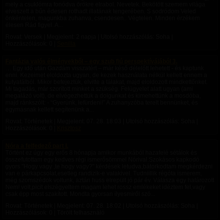
mely a csuklómra fonódva örökre elrabol. Nevetek. Bekötött szemem világa
elveszett a bűn édesen rothadt illatának tengerében. S sodródom Veled
önkéntelen, magunkba zuhanva, csendesen.. Végtelen. Minden érzékem
élesen Rád figyel. A...
Rovat: Versek | Megjelent:
2 napja
| Utolsó hozzászólás: Soha |
Hozzászólások: 0 |
Senilla
Fantázia valós élményekből – egy szub fiú perspektívájából 3.
… Egy idő után Gazdám visszatért – már késő délelőtt lehetett - és kaptunk
enni. Kezeimet eloldozta ugyan, de kezek használata nélkül kellett ennem a
kutyatálból. Mikor befejeztük, elvitte a tálakat, majd eloldozott mindkettőnket.
Mi tagadás, már szorított minket a szükség. Felügyelet alatt ugyan (ami
megalázó volt), de elvégezhettük a dolgunkat és kimehettünk a mosdóba,
majd ránkszólt: - “Gyerünk, lefürdeni!” A zuhanyzóba terelt bennünket, és
egymásnak kellett segítenünk a...
Rovat: Történetek | Megjelent:
07. 28. 18:03
| Utolsó hozzászólás: Soha |
Hozzászólások: 0 |
Krisztosz
Nóra a felfedező part I.
Történt ez úgy egy erős 8 hónapja amikor munkából hazafelé sétálok és
összefutottam egy kedves régi ismerősömmel Nórival.Szokásos kapkodó
gyors "Hogy vagy ,te hogy vagy?" kérdések letudva,bátorkodtam megkérdezni
van e párkapcsolat,esetleg randizik-e valakivel. Tudniillik régóta ismerem,
még szomszédok voltunk, aztán huss elrepült jó pár év. Válasza egy határozott
Nem! volt,picit elszégyeltem magam lehet rossz emlékeket idéztem fel,vagy
csak épp most szakított. Mondta gyorsan ilyesmiről szó...
Rovat: Történetek | Megjelent:
07. 28. 18:02
| Utolsó hozzászólás: Soha |
Hozzászólások: 0 | Törölt felhasználó