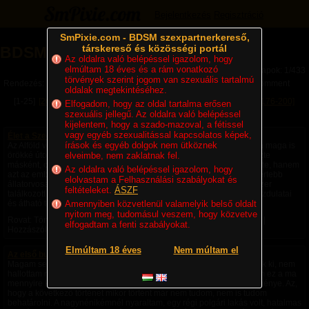
Bejelentkezés
Regisztráció
SmPixie.com - BDSM szexpartnerkereső,
társkereső és közösségi portál
BDSM Magazin
Az oldalra való belépéssel igazolom, hogy
elmúltam 18 éves és a rám vonatkozó
Lapok: 1/433
törvények szerint jogom van szexuális tartalmú
Rendezés:
Legújabb cikkek
Legtöbb komment
Utolsó komment
oldalak megtekintéséhez.
[1-25]
[26-50]
[51-75]
[76-100]
[101-125]
[126-150]
[151-175]
[176-200]
Elfogadom, hogy az oldal tartalma erősen
szexuális jellegű. Az oldalra való belépéssel
[201-225]
Következő »
kijelentem, hogy a szado-mazoval, a fétissel
vagy egyéb szexualitással kapcsolatos képek,
Élet a Szecsőváry tanyán - 1. fejezet – Egy ember kevés
írások és egyéb dolgok nem ütköznek
Az Alföld végtelen rónaságán, ahol a szél úgy kergette a port, mintha maga is
örökké úton volna, állt egy nagy birtok. A környéken senki sem nevezte
elveimbe, nem zaklatnak fel.
másként, csak Szecsőváry tanyának. A név nemcsak a földet jelentette, hanem
Az oldalra való belépéssel igazolom, hogy
azt az embert is, akié volt. Szecsőváry Attila, a környék egyik legismertebb
elolvastam a Felhasználási szabályokat és
állatorvosa, hatvan év körüli, tekintélyt parancsoló férfi volt. Aki egyszer
feltételeket.
ÁSZF
találkozott vele, sokáig nem felejtette el. Magas termete, nyugodt mozdulatai
és átható tekintete azt...
Amennyiben közvetlenül valamelyik belső oldalt
nyitom meg, tudomásul veszem, hogy közvetve
Rovat: Történetek | Megjelent:
2 napja
| Utolsó hozzászólás:
2 napja
|
elfogadtam a fenti szabályokat.
Hozzászólások: 2 |
Paradicsom69
Elmúltam 18 éves
Nem múltam el
Az első bukta - negyedik rész -
Magam sem hiszem el, de ezek a fantáziák a saját fejemből pattantak ki, nem
hallottam róla, nem olvastam róla, nem láttam róla videót, nem tudom ez a ma
mennyire képzelhető el, hogy amiket csináltam saját fantázia szüleménye. Az,
hogy a következő történet mikor történt már nem tudom, nem is tudom
behatárolni. A nagynénikémnél nyaraltam, egy régi polgári lakás volt, hatalmas