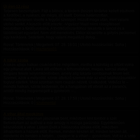
Új élet-12.rész
Teljesen bezsongtam. Fájt a bilincs, a térdem (hiszen térdelve kellett eljutnom
a fürdőbe), a nyakam, de mégis, jól esett. Dorina határozottan,
méltóságteljesen viselte a fegyőri szerepet. Húzott maga után, mint valami
utolsó senkit. A küszöb előtt jelezte: -Vigyázz! Majd némi rásegítéssel
bejutottam a fürdőszobába. A törölközőszárítóhoz lakatolta a láncot és a
lábbilincset egyaránt. Nem volt menekvés. Ekkor kicserélte a golyós peckemet
egy karikásra. Sejtettem, hogy valami megalázó dolog...
Rovat: Történetek | Megjelent:
07. 28. 18:01
| Utolsó hozzászólás: Soha |
Hozzászólások: 0 |
Haztartas01
A tükör szoba
A lakás ajtaja halkan csukódott be mögöttem, mintha a külvilág is eltűnt volna
egy pillanat alatt. Laura állt előttem a félhomályban, magas, karcsú alakja
elegáns fekete selyemköntösben, amely alig takarta combjainak finom ívét.
Szemei, azok a mélyzöld, szinte áttetsző szemek már az első találkozásunkkor
foglyul ejtettek. Most azonban nem csupán nézett. Uralkodott. Vetkőzz le –
mondta halkan, szinte kedvesen, de a hangjában ott vibrált az a parancs,
amitől mindig megremegett a gyomrom. –...
Rovat: Történetek | Megjelent:
07. 28. 17:59
| Utolsó hozzászólás: Soha |
Hozzászólások: 0 |
szubmental
A vihar által megkötve
Brad és Didi viharosan játszanak bent, miközben kint tombol a szél
Befordultam az autóval a már amúgy is rozoga garázsba. Egyértelműen
készülődött a vihar. Láttam Didit a hálószoba ablaka előtt, miközben
áthajtottam a házunk előtt. Remek, minden készen áll, minden készen áll,
mindenki és minden a helyén... csapjon le a vihar! – gondoltam. Volt ez a szép