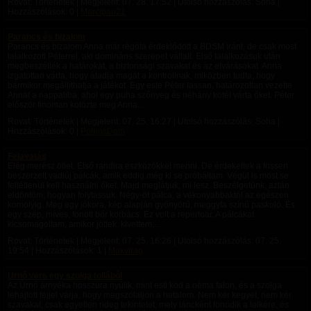
Rovat: Történetek | Megjelent:
07. 28. 17:52
| Utolsó hozzászólás: Soha |
Hozzászólások: 0 |
Marcipan21
Parancs és bizalom
Parancs és bizalom Anna már régóta érdeklődött a BDSM iránt, de csak most
találkozott Péterrel, aki domináns szerepet vállalt. Első találkozásuk után
megbeszélték a határokat, a biztonsági szavakat és az elvárásokat. Anna
izgatottan várta, hogy átadja magát a kontrollnak, miközben tudta, hogy
bármikor megállíthatja a játékot. Egy este Péter lassan, határozottan vezette
Annát a nappaliba, ahol egy puha szőnyeg és néhány kötél várta őket. Péter
először finoman kötözte meg Anna...
Rovat: Történetek | Megjelent:
07. 25. 16:27
| Utolsó hozzászólás: Soha |
Hozzászólások: 0 |
PotensDom
Felavatás
Elég merész ötlet. Első randira eszközökkel menni. De érdekeltek a frissen
beszerzett vadiúj pálcák, amik eddig még ki se próbáltam. Végül is most se
feltétlenül kell használni őket. Majd meglátjuk, mi lesz. Beszélgetünk, aztán
eldöntöm, hogyan folytassuk. Négy-öt pálca, a vékonyabbaktól az egészen
komolyig. Meg egy jókora, kép alapján gyönyörű, meggyfa színű paskoló. És
egy szép, míves, fonott bőr korbács. Ez volt a repertoár. A pálcákat
kicsomagoltam, amikor jöttek, kivettem,...
Rovat: Történetek | Megjelent:
07. 25. 16:26
| Utolsó hozzászólás:
07. 25.
19:54
| Hozzászólások: 1 |
Makvirag
Úrnő vers egy szolga tollából
Az Úrnő árnyéka hosszúra nyúlik, mint esti köd a néma falon, és a szolga
lehajtott fejjel várja, hogy megszólaljon a hatalom. Nem kér kegyet, nem kér
szavakat, csak egyetlen rideg tekintetet, mely láncként fonódik a lelkére, és