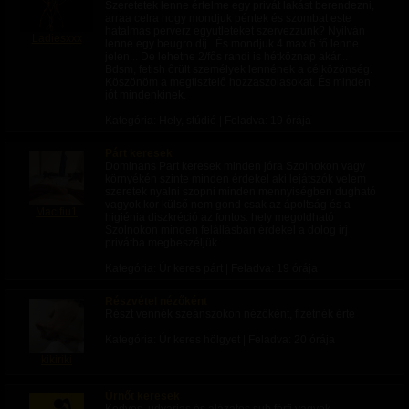
párod dugják.
Szeretetek lenne értelme egy privát lakást berendezni,
•Kényszer bi, Sissy
arraa celra hogy mondjuk péntek és szombat este
hatalmas perverz egyutleteket szervezzunk? Nyilván
Ladiesxxx
-Szerepjáték
lenne egy beugro díj.. És mondjuk 4 max 6 fő lenne
jelen... De lehetne 2/fős randi is hétköznap akár...
-Szexchat: Csak pegging és anál témában
Bdsm, fetish őrült személyek lennének a célközönség.
Köszönöm a megtisztelő hozzaszolasokat. És minden
-Külön feladatok 15 vagy 30 napos: minden nap 1
jót mindenkinek.
feladatot kapsz tőlem
Edging, gyostüzelés, rabszolga, sissy, cbt vagy akár
Kategória: Hely, stúdió | Feladva:
19 órája
teljesen személyre szabható
Párt keresek
Egyéb kinky dolgokért és életérzésért nézd meg az
Dominans Part keresek minden jóra Szolnokon vagy
adatlapom
környékén szinte minden érdekel aki lejátszók velem
szeretek nyalni szopni minden mennyiségben dugható
vagyok.kor külső nem gond csak az ápoltság és a
Macifiu1
higiénia diszkréció az fontos. hely megoldható
Szolnokon minden felállásban érdekel a dolog irj
privátba megbeszéljük.
Kategória: Úr keres párt | Feladva:
19 órája
Részvétel nézőként
Részt vennék szeánszokon nézőként, fizetnék érte
Kategória: Úr keres hölgyet | Feladva:
20 órája
kikiriki
Úrnőt keresek