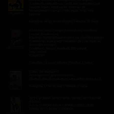
Kedves, udvarias és alázatos sub férfi vagyok.
Szeretném megtalálni az Úrnőt akit szolgálnom kell.
Nagyon izgat a megbaszás, szopatás de
természetesen csak az Úrnőn múlik, hogy mire
ribi_szolga
használ.
Kategória: Hölgy keres hölgyet | Feladva:
23 órája
Kitartóan öklöző hölgyet keresek ma délelőttre
popsim fisteléséhez
Kitartóan öklöző hölgyet keresek ma délelőttre popsim
fisteléséhez,anyagiaktól mentesen,de csak olyat,aki
élvezetből csinálja!
analfisting1
Középkorú, átlagos testalkatú férfi vagyok.
Hely kellene.
Köszönöm!
Kategória: Úr keres hölgyet | Feladva:
1 napja
Dabas Dèl Budapest
Ápolt egyszerű pasi ismerkedne.
Diszkrét állandó rendszeres szexpartner lenne a cèl.
Kategória: Úr keres urat | Feladva:
1 napja
Dabas74
ALBA DOMINA APARTMAN - BÉRELHETŐ BDSM
STÚDIÓ
A.D.A - EURÓPA EGYIK LEGFELSZERELTEBB
BÉRELHETŐ BDSM STÚDIÓJA