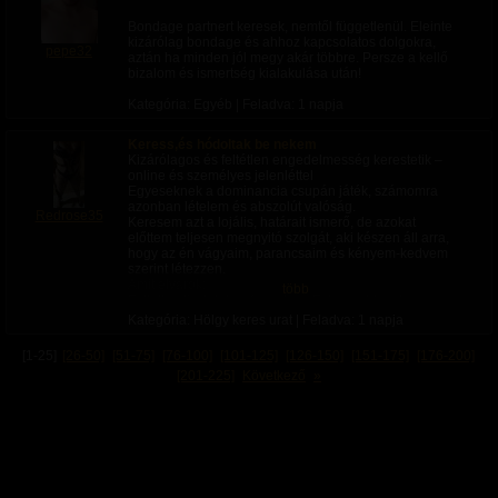
- tenyér és ujj terpesztő
- terpesztőrudak análdildóval
Bondage partnert keresek, nemtől függetlenül. Eleinte
- anál és szájdildók
kizárólag bondage és ahhoz kapcsolatos dolgokra,
pepe32
- felfüggesztett üvegpalack és szájdildó pisis
aztán ha minden jól megy akár többre. Persze a kellő
játékokhoz
bizalom és ismertség kialakulása után!
FŐBB ESZKÖZÖK
Kategória: Egyéb | Feladva:
1 napja
Szex és anál stúdió
Keress,és hódoltak be nekem
- vibrátorok, dildók, strap-onok
Kizárólagos és feltétlen engedelmesség kerestetik –
- dugógépek, maszturbátorok, műpuncik
online és személyes jelenléttel
Egyeseknek a dominancia csupán játék, számomra
Tortúra és fenekelő stúdió
azonban lételem és abszolút valóság.
- bőr és fém bilincsek, testhámok
Redrose35
Keresem azt a lojális, határait ismerő, de azokat
- maszkok, szájpeckek, fejhámok
előttem teljesen megnyitó szolgát, aki készen áll arra,
- korbácsok, paskolók, pálcák
hogy az én vágyaim, parancsaim és kényem-kedvem
- cbt, tortúra, elektro eszközök
szerint létezzen.
Amit elvárok:
Fétish és nővé nevelő gardrób
több
Feltétlen tisztelet és fegyelem: Félmegoldások,
- szexi fehérneműk (combfixek, fűzők, kesztyűk) férfi
bizonytalankodások nem érdekelnek
méretben is
Kategória: Hölgy keres urat | Feladva:
1 napja
. Csak komoly, elszánt jelentkezőket fogadok.Anyagi
- különböző stílusú női ruhák férfi méretben is (ribanc,
hódolat (Fizetős kapcsolat): A tisztelet anyagi formában
cselédlány, baby)
[1-25]
[26-50]
[51-75]
[76-100]
[101-125]
[126-150]
[151-175]
[176-200]
is megnyilvánul; a rituálék, az online jelenlét és a
- fétish (lakk, latex, PVC) ruhák férfi méretben is
[201-225]
Következő
»
személyes találkozók feltétele a megfelelő honorárium
- 3 db, padlótól a plafonig érő cipős, csizmás,
és hódolat biztosítása.
szandálos szekrény (40-48 méret)
Rugalmasság:
- nővé nevelés kiegészítők: parókák, szilikon műcicik,
A kapcsolattartás mind az online térben (feladatok,
női arc maszkok
távvezérlés, virtuális megalázás), mind pedig – szigorú
- teljes smink kelléktár
előszűrést követően – személyes találkozók
- hatalmas tükrök
formájában történik.Ha úgy érzed, megvan benned a
kellő alázat, és képes vagy valódi tartalommal