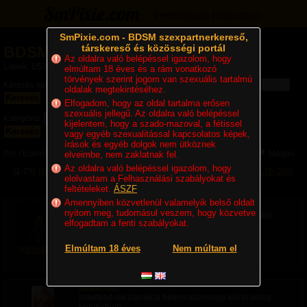
Bejelentkezés
Regisztráció
SmPixie.com - BDSM szexpartnerkereső,
társkereső és közösségi portál
BDSM hirdetések
Az oldalra való belépéssel igazolom, hogy
Lapok: 1/51
elmúltam 18 éves és a rám vonatkozó
törvények szerint jogom van szexuális tartalmú
Keresés kulcsszóra:
oldalak megtekintéséhez.
Keresés
Elfogadom, hogy az oldal tartalma erősen
szexuális jellegű. Az oldalra való belépéssel
Kategória:
kijelentem, hogy a szado-mazoval, a fétissel
Keresés
vagy egyéb szexualitással kapcsolatos képek,
írások és egyéb dolgok nem ütköznek
Pro / Eseményszervező:
Mindegy
Pro / Eseményszervező
Magán
elveimbe, nem zaklatnak fel.
Az oldalra való belépéssel igazolom, hogy
[1-25]
[26-50]
[51-75]
[76-100]
[101-125]
[126-150]
[151-175]
[176-200]
elolvastam a Felhasználási szabályokat és
[201-225]
Következő
»
feltételeket.
ÁSZF
Amennyiben közvetlenül valamelyik belső oldalt
Nagykanizsán
nyitom meg, tudomásul veszem, hogy közvetve
Keresek hellyel rendelkező partnert egyoldalú orális
elfogadtam a fenti szabályokat.
kényeztetésre,nem kell visuonzás! Nem napi
kapcsolatot keresek,alkalmanként tudok menni
egyeztetett időpontban.
Elmúltam 18 éves
Nem múltam el
mechanikus
Kategória: Úr keres párt | Feladva:
5 perce
Sziasztok!
Ismetkednék párokkal hetero alpon(egy két bi dolog