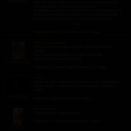
Hannabdsm
A BDSM stúdió több mint tíz év domina szeánszainak
tapasztalatával kigondolt felszereléssel,
továbbfejlesztett BDSM bútorokkal és eszközökkel profi
módon berendezett apartman. A joggal határtalannak
nevezhető perverz fantáziát szabadjára engedve
megvalósult megannyi BDSM ínyencség és újdonság.
több
A stúdió Székesfehérvár belvárosának szélén, a
fővárostól 60 km-re, található. A parkolás a ház
Kategória: Hely, stúdió | Feladva:
1 napja
környezetében könnyű és ingyenes, de diszkréten,
saját teremgarázsban is megoldható.
Holnap Budapesten
Pénteken Budapesten hölgyek, párok játékszere
Az apartman bérelhető privát párok, lelkes amatőrök
lennék.
számára nélkülem is, de a bérlet történhet a
Nincsenek elvárásaim, szolgálni szeretnék!
részvételemmel is:
Használjátok kedvetek szerint!
- Domina/Dom oktatás
makacsszolga
- szolganő/szolga nevelés
Kategória: Úr keres hölgyet | Feladva:
1 napja
- játék hármasban
- fotózás, videózás
Autó.
AZ APARTMAN HELYISÉGEI
Olyan nőt vagy párt keresek ahol a nővel a kocsijában
vagy mellette a szabad ég alatt dughatok. Gátlások
- Szex és anál studio
nélkül.
- Tortúra és fenekelő studio
Petike8200
- Fétish és travinevelő gardrób
Kategória: Egyéb | Feladva:
1 napja
- Étkező-konyha
- Fürdőszoba
- WC
Párt keresek.
- Erkély
Párt keresek a hölgy örömére!
- Parkolóhely
Kategória: Úr keres párt | Feladva:
1 napja
AZ APARTMAN KIZÁRÓLAG PROFESSZIONÁLIS
A_szolga
STYLE FETISH BÚTOROKKAL VAN FELSZERELVE