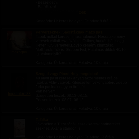
- Beszélgetni
- Barátkozni
- Személyesen találkozni
több
- Közös programok
- Egy bizalmi barátságot ki alaktani! Ahol minden
Kategória: Úr keres hölgyet | Feladva:
9 órája
témában lehet nyíltan őszintén meg nyílni a másik felé!
" Tisztába vagyok vele erre nagyon csekély az esély
Perverzeknek, Sadistáknak mazo pasi
hogy itt fent találjak ilyen Csajt vagy Nőt!
Tabuk nélkül keresem használóimat. Hosszú,kemény
A Fejér - Megyei Mezőszilas település környékén
verések váltott eszközökkel.Csikos, hurkás hát, segg.
Ketten iOS verhettek.Egyéb kemény kínmzáso.
U.i. : Azért van ez a Hirdetés mert ilyenbe volt már
Mell,farok. Tűk is. Strapon Fist, Hatalmas dildók 40/10-
részem nagyon régen!!! De a csaj szülei, nem akarták
mazogay
ig. Valamelyik?
el fogadni hogy a lányuk a Leszbikus!! És hiányzik az
igazi barátság!!
Kategória: Úr keres urat | Feladva:
10 órája
Szeged vagy Pécs! Hely megoldott!
40 alatti pasit keresek anyagiaktól mentes orálos
játékra. Aktív vagyok. Kifejezetten vékonyabb/rövidebb
farkú pasinak nagyon örülnék.
Van helyem!
Imperator_88
Szegeden leszek: 08.13-08.15.
Pécsen leszek: 08.07.-08.12.
Kategória: Úr keres urat | Feladva:
10 órája
Találka
Jövöhéten a Tisza tónál leszek keresk partnereket
szexhez. Akár a standon is.
Kategória: Úr keres hölgyet | Feladva:
13 órája