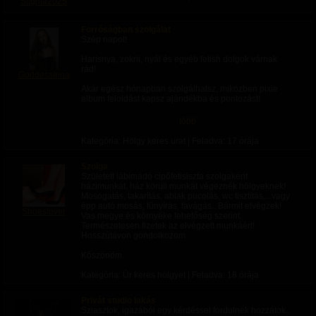
Stigma2025
Forróságban szolgálat
Szép napot!
Harisnya, zokni, nyál és egyéb fetish dolgok várnak
rád!
GoddessIrina
Akár egész hónapban szolgálhatsz, miközben pixie
album feloldást kapsz ajándékba és pontozást!
Aki hosszabb szeánszra jelentkezik ajándék videót
több
kap!
Kategória: Hölgy keres urat | Feladva:
17 órája
Szeánszok időtartalma:
-fél óra
Szolga
-óra (akár több)
Született lábimádó cipőfetisiszta szolgaként
-napi: 4 óra
házimunkát, ház körüli munkát végeznék hölgyeknek!
-heti 4 óra vagy reggel 11-től este 8-ig folyamatos
Mosogatás, takarítás, ablak pucolás, wc tisztítás,...vagy
kapcsolattartás
épp autó mosás, fűnyírás, favágás.. Bármit elvégzek!
Shoeslover
Vas megye és környéke lehetőség szerint.
Szeánszok stílusa:
Természetesen fizetek az elvégzett munkáért!
-feladatok: Megbeszélt fetish alapján fogsz feladatokat
Hosszútávon gondolkozom
kapni amit neked videóval/képpel kell bizonyítanod!
●Kinek ajánlom? : Cbt szeánsz, Sissy training,
Köszönöm.
magamutogató perverzeknek.
Kategória: Úr keres hölgyet | Feladva:
18 órája
-Agymosás: Átprogramozom az agyad, ami eddig nem
tetszett, majd most fog!
●Kinek ajánlom?
Privát studio lakás
•Cuckold: elérem, hogy csak arra izgulj fel, hogy a
Sziasztok, igazából egy kérdéssel fordulnék hozzátok..