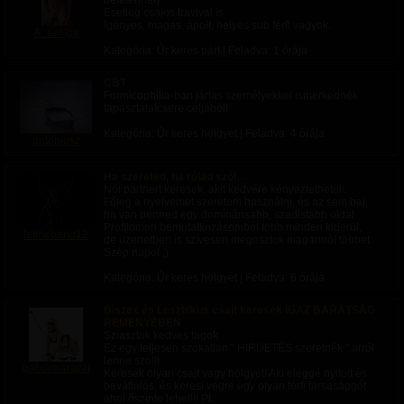
beleférfhet).
Esetleg csajos travival is.
Igényes, magas, ápolt, helyes sub férfi vagyok.
A_szolga
Kategória: Úr keres párt | Feladva:
1 órája
CBT
Formicophilia-ban jártas személyekkel ismerkednék
tapasztalatcsere céljából!
Kategória: Úr keres hölgyet | Feladva:
4 órája
antoniusz
Ha szereted, ha rólad szól…
Női partnert keresek, akit kedvére kényeztethetek.
Főleg a nyelvemet szeretem használni, és az sem baj,
ha van benned egy dominánsabb, szadistább oldal.
Profilomon bemutatkozásomból több minden kiderül,
letmebend12
de üzenetben is szívesen megosztok magamról többet.
Szép napot ;)
Kategória: Úr keres hölgyet | Feladva:
6 órája
Biszex és Leszbikus csajt keresek IGAZ BARÁTSÁG
REMÉNYÉBEN
Sziasztok kedves tagok
Ez egy teljesen szokatlan " HIRDETÉS szeretnék " arról
lenne szó!!!
gabormaraczi
Keresek olyan csajt vagy hölgyet! Aki eléggé nyitott és
bevállalós, és keresi végre egy olyan férfi társasággót
ahol őszinte lehet!!! Pl.: