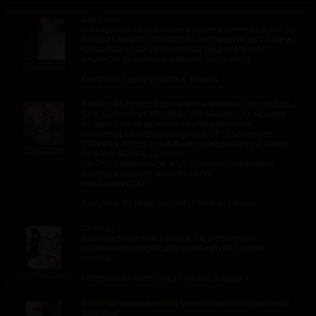
- Boomer elektromosan állítható BDSM nőgyógyászati
Játékszer
szék
Ma vagy holnap van kedve valakinek elvenni ruháim és
- Recognizer elektromosan állítható bondage szék-ágy
meztelen tartani, csicskáztatni vagy kikötve fejni. Akár a
- Bondage kanapéágy
szabadban is ,tanyán. Anyagias megkeresések
- Hellcat büntető és strapon bak
köszönöm de nem érdekelnek Szép napot :)
nakesub05
- Hellcat térdelő kaloda
- Superstallion elektromosan állítható speciális anál és
Kategória: Egyéb | Feladva:
1 napja
szex bak
- Warlord szolgaszék
- András kereszt kárpitozva és testhevederekkel ellátva
Kedves és nyitott pasi keresne felfedező társaságot.
- Vacuglide fejőgép tartóállvány
Szia. Elsősorban hölgyet és párt keresek. Az edzések
- Motorbunny szexgép kaloda-állvány
és munka mellé szívesen megismernék jó fej
- Extrém taposóasztal bondage farokkalodával
embereket kikapcsolódás gyanánt ? . A személyes
- Arcraülő szék fejszorítóval
történetek mindig érdekelnek, ha közben egy új helyet/
Bevallalos
- Toalet szék
ízt is felfedezünk, az remek.
Ha Te is hasonló vagy, vagy szívesen csatlakoznàl
KIEGÉSZÍTŐK, AMELYEK BÁRMELY BÚTORRA
bármelyik részhez, akkor írj bátran.
FELSZERELHETŐK
Köszi pacsi puszi.
- Striker szexgépek (2 db), számos különböző dildóval
Kategória: Úr keres hölgyet | Feladva:
1 napja
- Motorbunny Buck vibrátoros dugógép
- Csiklóvibrátor-tartók önállóan vagy a szexgépre
Chastity
rögzítve
Határozott dom férfit keresek, aki a dominám
- Doxy, Dorcel csiklóvibrátorok
jelenlétében rámpróbálja az erényöveit. Legyen
- Kiiroo Keon fel-le mozgó, Flashlight forgó, Swakom
többféle.
vákuum maszturbátorok
- Vacuglide fejőgép több cilinderrel
bemytrainer
Kategória: Úr keres urat | Feladva:
1 napja
- Farok és herekaloda
- Warrior fejszorító kétféle latex arcszorítóval
- Iron Sight fém fejketrec dildókkal
Bondage/rigger partnert keresek nemtől függetlenűl
- bőr és fém csukló- és bokabilincsek
Sziasztok!