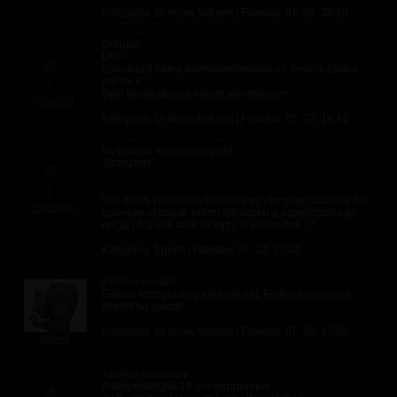
távú, komoly párkapcsolatra vágyom az élet minden
Kategória: Úr keres hölgyet | Feladva:
07. 02. 20:10
egyéb területére kiterjedő teljes kontrollal, de tisztelettel
fogadom azt is, ha Ön kezdetben csak alkalmi, diszkrét
Domina
találkozások keretein belül szeretné megélni a
Üdv!
dominanciáját.Amit tapasztalattal és tiszta szívvel
Következő héten domina/domináns nő tervezz Efottra
felajánlok:25 évnyi sub/mazo múlt: Pontosan ismerem
menni ?
az alázatot, a tiszteletet, a fegyelmet és a határokat.
Belő levelezésben kérem jelentkezzen.
Kontroll az élet minden terén: A munkámon kívül
dave58
készen állok minden döntést és irányítást az Ön kezébe
Kategória: Úr keres hölgyet | Feladva:
07. 02. 18:45
adni.
Rugalmasság és lojalitás: Alkalmazkodom az Ön
igényeihez, legyen szó komoly elköteleződésről vagy
Nyilvános vibrátoros játék
időszakos találkozókról.
Sziasztok!
Van olyan vállalkozó szellemű egyén vagy társaság aki
Salsaboy
szívesen sétálnak velem miközben a popsimban egy
rezgő plug van amit Te vagy Ti vezéreltek...?
Kategória: Egyéb | Feladva:
07. 02. 17:42
Extrém szopás
Extrém szopatáshoz keresek nőt. Férfiak semmilyen
ötlettel se írjanak.
Kategória: Úr keres hölgyet | Feladva:
07. 02. 17:05
ferfi88
szauna látogatás
Budapesten,júli 15-ére partnereket