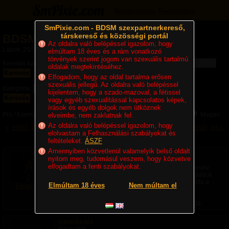
Bejelentkezés
Regisztráció
SmPixie.com - BDSM szexpartnerkereső,
társkereső és közösségi portál
BDSM hirdetések
Az oldalra való belépéssel igazolom, hogy
Lapok: 25/51
elmúltam 18 éves és a rám vonatkozó
törvények szerint jogom van szexuális tartalmú
Keresés kulcsszóra:
oldalak megtekintéséhez.
Keresés
Elfogadom, hogy az oldal tartalma erősen
szexuális jellegű. Az oldalra való belépéssel
Kategória:
kijelentem, hogy a szado-mazoval, a fétissel
Keresés
vagy egyéb szexualitással kapcsolatos képek,
írások és egyéb dolgok nem ütköznek
Pro / Eseményszervező:
Mindegy
Pro / Eseményszervező
Magán
elveimbe, nem zaklatnak fel.
Az oldalra való belépéssel igazolom, hogy
«
Előző
[501-525]
[526-550]
[551-575]
[576-600]
[601-625]
[626-650]
[651-
elolvastam a Felhasználási szabályokat és
675]
[676-700]
[701-725]
Következő
»
feltételeket.
ÁSZF
Amennyiben közvetlenül valamelyik belső oldalt
Közös kurvázás
nyitom meg, tudomásul veszem, hogy közvetve
Közös kurvázásra keresek érdeklődő, nyitott lányt.
elfogadtam a fenti szabályokat.
Gyengébbek kedvéért újra: lányt. Lehetsz szubmisszív,
domináns, de akár félénk és bizonytalan is, megtaláljuk
a módját, hogy jól érezd magad. Írj, ha megmozgatta a
Elmúltam 18 éves
Nem múltam el
Fordprefect
fantáziád ez a lehetőség! ;)
Kategória: Úr keres hölgyet | Feladva:
07. 04. 17:39
Ismerkedés