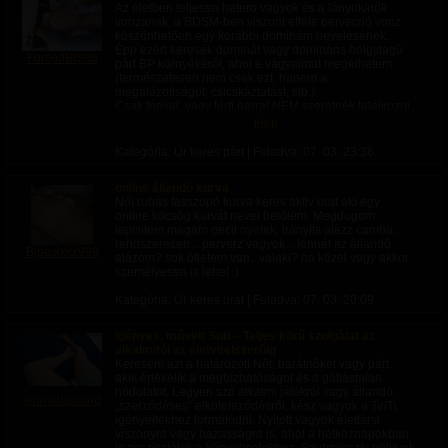
Az életben teljesen hetero vagyok és a lányok/nők
Nagyon várom, hogy együtt dolgozhassunk!
vonzanak, a BDSM-ben viszont efféle perverzió vonz
köszönhetően egy korábbi dominám nevelésének.
Üdv:
Épp ezért keresek dominát vagy domináns hölgytagú
ForcedBiSub
Tibor
párt BP környékéről, ahol e vágyaimat megélhetem
(természetesen nem csak ezt, hanem a
Természetesen igény esetén modell referenciákkal is
megalázottságot, csicskáztatást, stb.).
rendelkezem!
Csak férival, vagy férfi párral NEM szeretnék találkozni,
kizárólag domina (lány/hölgy) jelenlétében és
több
utasításaira érdekel a téma és persze mindent (szopás,
69) csak gumiban.
Kategória: Úr keres párt | Feladva:
07. 03. 23:36
Cuckold téma is érdekel, így szeretkező pár aktusát is
szívesen nézném erényövben, bilincsben és akár
online állandó kurva
maszkban, csak mint passzív szemlélő.
Női ruhàs fasszopó kurva keres aktiv urat aki egy
online köcsög kurvát nevel belőlem. Megdugom
ANYAGIASOK KÉREM NE KERESSENEK! Ha
lepisilem magam gecit nyelek, irányíts alázz camba..
anyagiakért érdekelne, én is találnék erre alkalmas
rendszeresen... perverz vagyok... lennél az állandő
lehetőségeket többet is!
Bipasixxx999
alázóm? sok ötletem van.. valaki? ha közel vagy akkor
személyesen is lehet :)
Nem 1 alkalmat keresek, hanem rendszereset.
Kategória: Úr keres urat | Feladva:
07. 03. 20:09
Igényes, művelt Sub – Teljes körű szolgálat az
alkalmitól az életvitelszerűig
Keresem azt a határozott Nőt, barátnőket vagy párt,
akik értékelik a megbízhatóságot és a gátlástalan
hódolatot. Legyen szó alkalmi játékról vagy állandó,
jennydiamond
„szerződéses” elköteleződésről, kész vagyok a Te/Ti
igényeitekhez formálódni. Nyitott vagyok élettársi
viszonyra vagy házasságra is, ahol a hétköznapokban