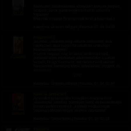
cserébe gyönyörű, magas minőségű képeket kaptok
felhasználásra (portfólióhoz, közösségi médiához,
Mai napon Balatonkenese környékén keresek partnert.
személyes használatra – a részleteket mindig előre
Hölgyek, párok, pasik megkeresését is szívesen
De795
szerződésben rögzítjük).
fogadom!
Élvezzük a nyarat! Feszegessük kicsit a határokat ;)
A legfontosabb alapelveim változatlanok:
Teljes diszkréció és biztonság: 100%-ban privát stúdió,
Kategória: Úr keres hölgyet | Feladva:
07. 04. 04:09
nincs váróterem, nincs személyzet – csak Te/Ti és én
(esetleg a általatok hozott kísérő)
Hölgyeim!! :)
Részletes szerződés minden session előtt (képek
Szombat, vasárnap még vállalok szolgálatot, akár
felhasználása, tárolása, titoktartás)
napközben, akár esete! Ha valakinek szükséges
Képek biztonságos, titkosított tárolása, csak a ti
keresen bizalommal!
engedélyetekkel bármilyen további felhasználás
Házhoz megyek, oda, és akkor, amikorra kéred,
Kizárólag fotográfusként vagyok jelen – semmilyen
A_szolga
onnantól teljes mértékben aládrendelődve a subod
más szerepben
vagyok, és úgy használsz, azt csinálsz amit akarsz!
Nyitott, ítélkezés mentes hozzáállás – különösen
Nincsennek felesleges körök, időrablások, megyek, és
szívesen látom az LMBTQ+ közösség tagjait, azonos
szolgállak!
nemű párokat, bármilyen extrém vagy egyedi ötletet
Gyakorlott szolga vagyok, teljes mértékben
Folyamatos beleegyezés: bármikor megállhatunk,
több
aládrendelődök, alázható, fenyíthető, csicskáztatható
változtathatunk, Te/Ti döntötök mindenről (pózok, ruha,
vagyok.
komfortzóna)
Kategória: Úr keres hölgyet | Feladva:
07. 04. 02:47
Igényes, ápolt, helyes, sportos, jó testű vagyok, nincs
kamu, azt kapod élőben is amit a fotóimon is látsz,
Célom, hogy egy támogató, felszabadító térben
Kalocsa-Szekszárd
szexi rabszolga szerelésben szolgállak!
alkossunk együtt olyan képeket, amik nem csak
Az említett két település környékén nyaralok most
emléket őriznek, hanem valódi művészeti alkotásokká
vasárnaptól szerdáig, bármilyen nemű és beállitottságú
válnak, és nagyban növelik az önbizalmatokat hosszú
komoly partnert keresek , a helyet megbeszéljük.
távon is.
Vasárnap délután négyik várom a válaszokat!
rabitravi
Ha van kedved egy kreatív, TFCD alapú közös
Kategória: Transz keres | Feladva:
07. 04. 02:13
projekthez – legyen az boudoir, akt, shibari, páros
érzéki vagy bármilyen merész művészi koncepció – írj
nyugodtan!
Forced-bi