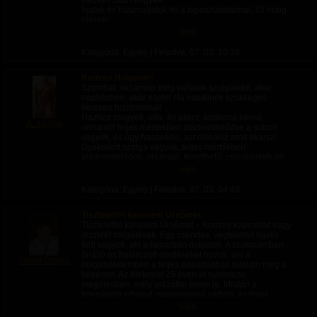
Kedves Sub Hölgyek!
Írjatok és használjatok fel a tapasztalataimat, 15 óráig
ráérek!
Mondjuk így: https://hu.xhamster.com/videos/rough-
több
deepthroat-in-all-her-holes-10463507
Kategória: Egyéb | Feladva:
07. 03. 10:28
Kedves Hölgyem!
Szombat, vasárnap még vállalok szolgálatot, akár
napközben, akár esete! Ha valakinek szükséges
keresen bizalommal!
Házhoz megyek, oda, és akkor, amikorra kéred,
A_szolga
onnantól teljes mértékben aládrendelődve a subod
vagyok, és úgy használsz, azt csinálsz amit akarsz!
Gyakorlott szolga vagyok, teljes mértékben
aládrendelődök, alázható, fenyíthető, csicskáztatható
vagyok.
több
Igényes, ápolt, helyes, sportos, jó testű vagyok, nincs
kamu, azt kapod élőben is amit a fotóimon is látSZ,
Kategória: Egyéb | Feladva:
07. 03. 04:49
szexi rabszolga szerelésben.
Tisztelettel keresem Úrnőmet
Tisztelettel keresem Úrnőmet – Komoly kapcsolat vagy
diszkrét megélések. Egy csendes, végtelenül lojális
férfi vagyok, aki a faiparban dolgozik. A szakmámban
önálló és határozott döntéseket hozok, ám a
GaborSzolga
magánéletemben a teljes odaadásban találom meg a
békémet. Az életemet 25 éven át sub/mazo
megélésben, mély alázattal éltem le. Miután a
feleségem elhunyt, magányossá váltam, és most
tisztelettel keresem azt a határozott Dominát, aki
több
átvenné felettem az irányítást. Ha lehet egy hosszú