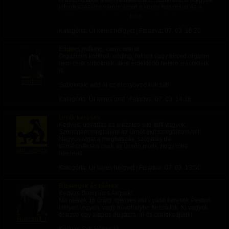
is asszisztálok a kényelmetekhez. Szubmisszív hölgyek
jelentkezését is várom: izgat a közös használat és a
párban való szolgálat. Maximális alázat, zéró
több
tolakodás.
Kategória: Úr keres hölgyet | Feladva:
07. 03. 16:20
Edging, milking, comcontrol
Orgazmus kontroll, edging, ruined vagy forced orgasm
nem csak suboknak, akár érdeklődő hetero srácoknak
is.
controll
Suboknak: add át az erényöved kulcsát!
Kategória: Úr keres urat | Feladva:
07. 03. 14:38
Úrnőt keresek
Kedves, udvarias és alázatos sub férfi vagyok.
Szeretném megtalálni az Úrnőt akit szolgálnom kell.
Nagyon izgat a megbaszás, szopatás de
természetesen csak az Úrnőn múlik, hogy mire
ribi_szolga
használ.
Kategória: Úr keres hölgyet | Feladva:
07. 03. 13:50
Bizsergek és ráérek
Kedves Domináns Aktívak!
Ma ráérek 15 óráig. Igényes aktív pasit keresek Pesten.
Helyed legyen, vagy búvóhelybe beszállok. Ki vagyok
éhezve egy alapos dugásra. Írj és cselekedjünk!
Hasznalt_r