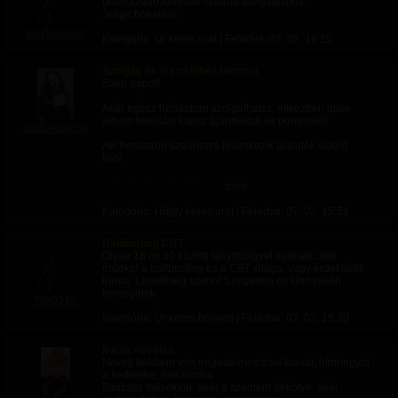
(aktív,szado)keresek szauna látogatáshoz.
Jelige:bokalánc
mechanikus
Kategória: Úr keres urat | Feladva:
07. 02. 16:15
Szolgálj és érezd kihez tartozol
Szép napot!
Akár egész hónapban szolgálhatsz, miközben pixie
album feloldást kapsz ajándékba és pontozást!
GoddessIrina
Aki hosszabb szeánszra jelentkezik ajándék videót
kap!
Szeánszok időtartalma:
több
-fél óra
-óra (akár több)
Kategória: Hölgy keres urat | Feladva:
07. 02. 15:51
-napi: 4 óra
-heti 4 óra vagy reggel 11-től este 8-ig folyamatos
Ballbusting CBT
kapcsolattartás
Olyan 18 és 30 közötti lányt/hölgyet keresek, akit
érdekel a ballbusting és a CBT világa, vagy érdeklődik
Szeánszok stílusa:
iránta. Lehetőség szerint Szegeden és környékén
-feladatok: Megbeszélt fetish alapján fogsz feladatokat
keresgélek.
kapni amit neked videóval/képpel kell bizonyítanod!
Tibi0313
●Kinek ajánlom? : Cbt szeánsz, Sissy training,
Kategória: Úr keres hölgyet | Feladva:
07. 02. 15:20
magamutogató perverzeknek.
-Agymosás: Átprogramozom az agyad, ami eddig nem
kurva nevelés
tetszett, majd most fog!
Nevelj belőlem vén engedelmes travi kurvát, hímringyót
●Kinek ajánlom?
a kedvedre, hasznodra.
•Cuckold: elérem, hogy csak arra izgulj fel, hogy a
Baszass másokkal, akár a szemem bekötve, akár
párod dugják.