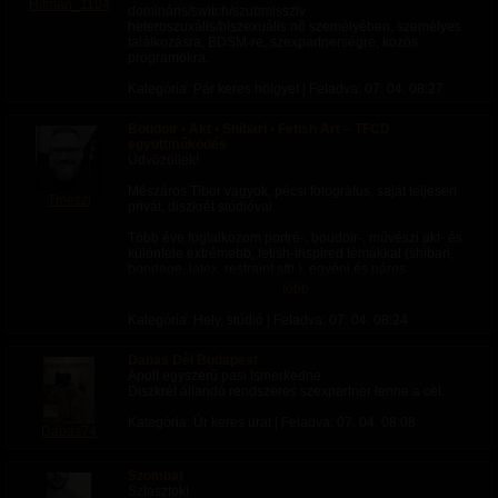
Hitman_1104
domináns/switch/szubmissziv
heteroszuxális/biszexuális nő személyében, személyes
találkozásra, BDSM-re, szexpartnerségre, közös
programokra.
Kategória: Pár keres hölgyet | Feladva:
07. 04. 08:27
Boudoir • Akt • Shibari • Fetish Art – TFCD
együttműködés
Üdvözöllek!
Mészáros Tibor vagyok, pécsi fotográfus, saját teljesen
Tmeszi
privát, diszkrét stúdióval.
Több éve foglalkozom portré-, boudoir-, művészi akt- és
különféle extrémebb, fetish-inspired témákkal (shibari,
bondage, latex, restraint stb.), egyéni és páros
felvételekkel egyaránt – az érzéki, romantikus képektől
több
a legmerészebb, artistic koncepciókig.
Emellett riggerként is tevékenykedem – bár még a
Kategória: Hely, stúdió | Feladva:
07. 04. 08:24
tanulási folyamat elején járok, aktívan kötök is, és ezt a
tapasztalatot is szívesen beépítem a közös alkotásba.
Dabas Dèl Budapest
Ápolt egyszerű pasi ismerkedne.
Most különösen szívesen dolgoznék együtt
Diszkrét állandó rendszeres szexpartner lenne a cèl.
modellekkel, egyéni szereplőkkel és párokkal TFCD
alapon közös művészeti projekteken!
Kategória: Úr keres urat | Feladva:
07. 04. 08:08
Dabas74
Ez azt jelenti, hogy a fotózás kölcsönös inspiráció és
portfólió-építés céljából történik: Te/Ti adod a
modelled/st, én a profi felvételeket és utómunkát –
Szombat
mindenki a saját kreativitását és idejét fekteti be,
Sziasztok!