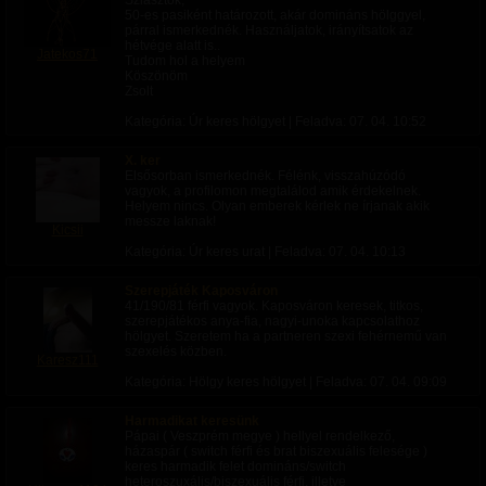
Sziasztok,
50-es pasiként határozott, akár domináns hölggyel,
párral ismerkednék. Használjatok, irányítsatok az
hétvége alatt is..
Jatekos71
Tudom hol a helyem
Köszönöm
Zsolt
Kategória: Úr keres hölgyet | Feladva:
07. 04. 10:52
X. ker
Elsősorban ismerkednék. Félénk, visszahúzódó
vagyok, a profilomon megtalálod amik érdekelnek.
Helyem nincs. Olyan emberek kérlek ne írjanak akik
messze laknak!
Kicsii
Kategória: Úr keres urat | Feladva:
07. 04. 10:13
Szerepjáték Kaposváron
41/190/81 férfi vagyok. Kaposváron keresek, titkos,
szerepjátékos anya-fia, nagyi-unoka kapcsolathoz
hölgyet. Szeretem ha a partneren szexi fehérnemű van
szexelés közben.
Karesz111
Kategória: Hölgy keres hölgyet | Feladva:
07. 04. 09:09
Harmadikat keresünk
Pápai ( Veszprém megye ) hellyel rendelkező,
házaspár ( switch férfi és brat biszexuális felesége )
keres harmadik felet domináns/switch
heteroszuxális/biszexuális férfi, illetve