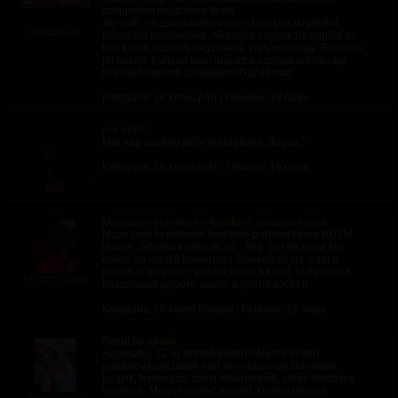
szolgaként használva lenni.
Kérem csatolják fel dildóikat és helyezzék magukat
Jól esik, ha csicskaként vagy háztartási tárgyként,
végbelembe!
slave4use
bútorként kezelnének. Alkalmas vagyok háztartási és
ház körüli munkák végzésére. Hely mindegy. Értelmes,
jól nevelt, tisztelet tudó alázatos szolgaként mindig
szenvedélyesen szolgáltam Gazdáimat.
Kategória: Úr keres párt | Feladva:
18 órája
ma aktív
Mai nap esetleg aktív aki tágítana, dugna?
Kategória: Úr keres urat | Feladva:
19 órája
stihl
Mazopasi keményen fenekelő partnert keres
Mazo pasi keményen fenekelő partnert keres BDSM
buliba , lehetsz fizetős is, nő , férfi, pár de olyat aki
élvezi ha valakit keményen fenekelhet, ha izgat a
párom is megnézi, adózni tudok ha kell, kellemest a
Mazocsicska
hasznossal jeligére várom a jelentkezőket!
Kategória: Úr keres hölgyet | Feladva:
19 órája
Gardrób vásár
Augusztus 12-ig személyesen nálam Pécsen
gardróbvásárt tartok már nem használt zoknijaim,
bugyik, harisnyás, szexi fehérneműk, cipők eladásra
kerülnek. Megnézheted mindet, kiválaszthatod