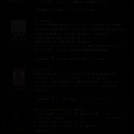
SweetDiana
magadnak itt nálam. Az időpont miatt írj szolga!
Kategória: Ruhák | Feladva:
21 órája
Szubpetya
Szabad időmre keresek és hosszú távon első sorban
köcsög kurvaként szolgálnék egy olyan nagyon perverz
szado Domot, aki saját hasznára rendszeresen
kölcsönözne más domoknak, társaságoknak,
Szubpetya
filmezésre, extrém perverz dolgokra, ...stb.
Tű, véres dolgok, örökre megmaradó nyomok és kakis
dolgok tabu. Ezeken kívűl minden lehetséges.
Kategória: Úr keres urat | Feladva:
22 órája
Szolgàlat.
Rendszeres szolálatot vállalok. Minden ami bdsm,
fetish. Nagyon alázatos, engedelmes vagyok,
gyakorlott, nem divatsub. Büntetéseket, fenyítéseket
viselem. Nem érdekel a korod, a súlyod, rabszolga
A_szolga
vagyok.
Kategória: Úr keres hölgyet | Feladva:
23 órája
Budapesten helyet bérelnék..
Szép napot. Jövő 08.12. Re keresnék Budapesten
olyan diszkrét helyet, ahhol van lehetőség lekötözésre
pl, ágyhoz és van ezköz. Pl. Ostor.
Tudnátok esetle ajánlani árral együtt?
Istvan24
Köszönöm!