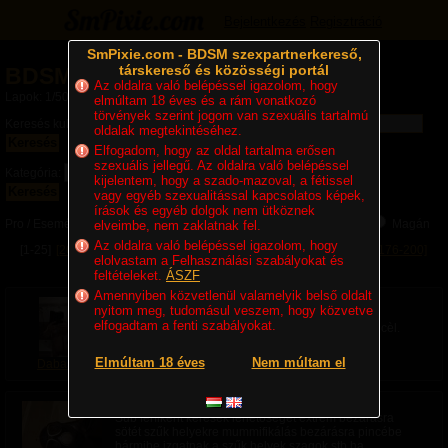
Bejelentkezés
Regisztráció
SmPixie.com - BDSM szexpartnerkereső,
társkereső és közösségi portál
BDSM hirdetések
Az oldalra való belépéssel igazolom, hogy
Lapok: 1/50
elmúltam 18 éves és a rám vonatkozó
törvények szerint jogom van szexuális tartalmú
Keresés kulcsszóra:
oldalak megtekintéséhez.
Keresés
Elfogadom, hogy az oldal tartalma erősen
szexuális jellegű. Az oldalra való belépéssel
Kategória:
kijelentem, hogy a szado-mazoval, a fétissel
Keresés
vagy egyéb szexualitással kapcsolatos képek,
írások és egyéb dolgok nem ütköznek
Pro / Eseményszervező:
Mindegy
Pro / Eseményszervező
Magán
elveimbe, nem zaklatnak fel.
Az oldalra való belépéssel igazolom, hogy
[1-25]
[26-50]
[51-75]
[76-100]
[101-125]
[126-150]
[151-175]
[176-200]
elolvastam a Felhasználási szabályokat és
[201-225]
Következő
»
feltételeket.
ÁSZF
Amennyiben közvetlenül valamelyik belső oldalt
Dabas Dèl Budapest
nyitom meg, tudomásul veszem, hogy közvetve
Ápolt egyszerű pasi ismerkedne.
elfogadtam a fenti szabályokat.
Diszkrét állandó rendszeres szexpartner lenne a cèl.
Kategória: Úr keres urat | Feladva:
32 perce
Elmúltam 18 éves
Nem múltam el
Dabas74
Játék!
Sub férfiként keresek lehetőséget extrém bezárásra
sötét szűk helyekre mummifikálás bezárásra pincébe
bármibe izgatnak a szűk helyek szagok stb ha