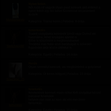
Nylon fetish
Egyéni kéréseket is meghallgatok,
Női rucis cd vagyok olyan pasit keresek akit érdekel a
nylon fetish egy kis bdsm fűszerezve encasement
is.csók
(Eladó Tárgyak) (-Gls)
Maidtamaratv
Kategória: Transz keres | Feladva:
9 órája
- Bugyi/Zokni
-Szexjátékok
-Testnedvek
Ismerkedés
-Kép Videó ( külön kérésre egyedi is.)
Toalett szolgálatra keresnék Úrnőt vagy Domot aki
használna, lehet anyagias ajánlat is.
Előre is köszönöm a megkereséseket.
Továbbá más fiatal szub barátságát is szívesen
Switchguy98
fogadnám akár közös játékkal is.
Kategória: Egyéb | Feladva:
14 órája
Herék
Olyan személyt keresek, aki megbüntetné a golyóimat.
Kategória: Úr keres hölgyet | Feladva:
15 órája
SzuzSrac_25
fenekelés
fenekelésre keresek mazo nöket férfi szolgákat kézzel
pálcával fenekelek
helyem van csak az irjon aki elis mer jönni
famunkás
famunkas
Kategória: Egyéb | Feladva:
15 órája