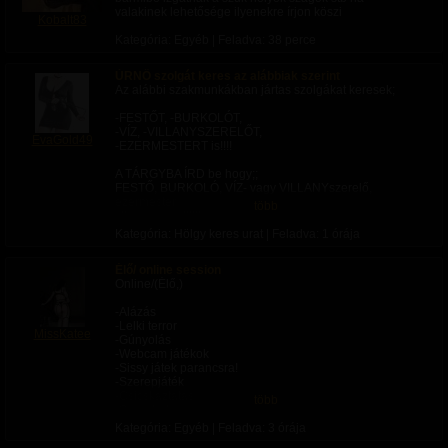
valakinek lehetősége ilyenekre írjon köszi
Kobalt83
Kategória: Egyéb | Feladva:
38 perce
ÚRNŐ szolgát keres az alábbiak szerint
Az alábbi szakmunkákban jártas szolgákat keresek;
-FESTŐT, -BURKOLÓT,
-VÍZ, -VILLANYSZERELŐT,
EvaGold49
-EZERMESTERT is!!!!
A TÁRGYBA ÍRD be hogy;;
FESTŐ, BURKOLÓ, VÍZ- vagy VILLANYszerelő,
ezermester
több
stb... vagy-e !!!!!!
Kategória: Hölgy keres urat | Feladva:
1 órája
TOVÁBBÁ KERESEK MÉG;; ---findom--- csicskát, akár
Élő/ online session
a fenti munkákra!!!
Online/(Élő,)
-Alázás
Munka helyszíne;; Budapest
-Lelki terror
MissKatee
-Gúnyolás
Bemutatkozó leveledben;;;
-Webcam játékok
írd meg azt is miben tudnál szolgálni Engem illetve
-Sissy játek parancsra!
milyen tapasztalataid vannak.
-Szerepjáték
-Csicskáztatás
ÉVA ÚRNŐ
több
-Szexchat
-Kulcs őrzés (erényöv)
***********************************
Kategória: Egyéb | Feladva:
3 órája
-lábfétis (kép-videó)( élő)
*** *** ***