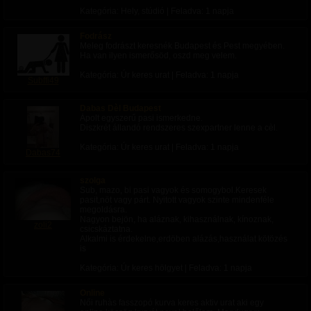
Kategória: Hely, stúdió | Feladva:
1 napja
Fodrász
Meleg fodrászt keresnék Budapest és Pest megyében.
Ha van ilyen ismerősöd, oszd meg velem.
Kategória: Úr keres urat | Feladva:
1 napja
Subffi49
Dabas Dèl Budapest
Ápolt egyszerű pasi ismerkedne.
Diszkrét állandó rendszeres szexpartner lenne a cèl.
Kategória: Úr keres urat | Feladva:
1 napja
Dabas74
szolga
Sub, mazo, bi pasi vagyok és somogybol.Keresek
pasit,nöt vagy párt. Nyitott vagyok szinte mindenféle
megoldásra.
Nagyon bejön, ha aláznak, kihasználnak, kínoznak,
zoli2
csicskáztatna.
Alkalmi is érdekelne,erdöben alázás,használat kötözés
is
Kategória: Úr keres hölgyet | Feladva:
1 napja
Online
Női ruhàs fasszopó kurva keres aktiv urat aki egy