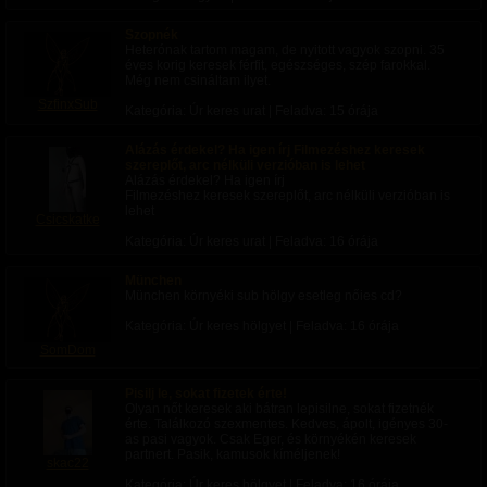
Szopnék
Heterónak tartom magam, de nyitott vagyok szopni. 35
éves korig keresek férfit, egészséges, szép farokkal.
Még nem csináltam ilyet.
SzfinxSub
Kategória: Úr keres urat | Feladva:
15 órája
Alázás érdekel? Ha igen írj Filmezéshez keresek
szereplőt, arc nélküli verzióban is lehet
Alázás érdekel? Ha igen írj
Filmezéshez keresek szereplőt, arc nélküli verzióban is
lehet
Csicskatke
Kategória: Úr keres urat | Feladva:
16 órája
München
München környéki sub hölgy esetleg nőies cd?
Kategória: Úr keres hölgyet | Feladva:
16 órája
SomDom
Pisilj le, sokat fizetek érte!
Olyan nőt keresek aki bátran lepisilne, sokat fizetnék
érte. Találkozó szexmentes. Kedves, ápolt, igényes 30-
as pasi vagyok. Csak Eger, és környékén keresek
partnert. Pasik, kamusok kíméljenek!
skac22
Kategória: Úr keres hölgyet | Feladva:
16 órája