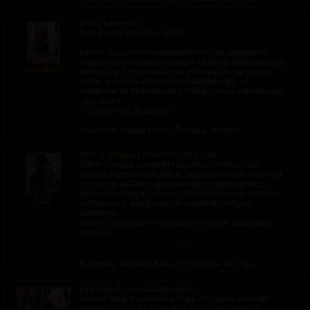
Sissy keresgél
Még mindig keresem, hátha...
Kezdő crossdresserként keresek olyan partnert aki
engedelmes kis sissy-t faragna belőlem, játékszerének
grizelda39
használna. Olyas valakit aki a domináns partnerem
lenne, szivesen tenne mozgásképtelenné, és
sminkelne ki. Akit keresek az hölgy, másik crossdresser
vagy párok.
Ha érdekelek, irj bátran:)
Kategória: Transz keres | Feladva:
16 órája
(Már 9 hónapja) Felkészülten várok!
Már 9 hónapja heréimet elszorítva, mereven álló
fasszal, duzzadó golyókkal, seggemben szilva méretű
kis plug-al kellően kitágulva várom olyan perverz,
domináns hölgyek, Úrnők jelentkezését akik szívesen
Ati20
szétkúrnák a valagamat! Jó alaposan, mélyen,
keményen.
Online is szívesen mutogatnám magam, alázhatnak
kedvükre.
több
Falusi túrizmus keretein belül Zalaegerszegre látogató,
vagy átutazóban lévő Úrnőknek is boldogan pucsítok,
Kategória: Úr keres hölgyet | Feladva:
18 órája
akár autóban is! Sebváltókon is imádok lovagolni!
Alárendelt csicska takarítana
Várom a megkereséseket üzenetben.Felkészülten
Alávaló takarító csicska-szolga szolgálna uralkodó
várok!
Hölgyet vagy Párt. Szeretnék tulajdonként kezelt