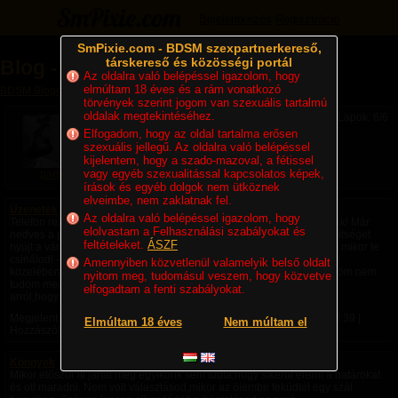
Bejelentkezés
Regisztráció
SmPixie.com - BDSM szexpartnerkereső,
társkereső és közösségi portál
Blog - partyp (6/6)
Az oldalra való belépéssel igazolom, hogy
elmúltam 18 éves és a rám vonatkozó
BDSM Blogok
» Blog - partyp
törvények szerint jogom van szexuális tartalmú
oldalak megtekintéséhez.
Lapok: 6/6
Elfogadom, hogy az oldal tartalma erősen
szexuális jellegű. Az oldalra való belépéssel
kijelentem, hogy a szado-mazoval, a fétissel
vagy egyéb szexualitással kapcsolatos képek,
partyp
írások és egyéb dolgok nem ütköznek
elveimbe, nem zaklatnak fel.
Üzenetek a semmiből
Az oldalra való belépéssel igazolom, hogy
Telefon rezeg, új üzenet. Szó szót követ majd egyszer csak: - Kívánlak! Már
elolvastam a Felhasználási szabályokat és
nedves a puncim! Kértem,hogy ujjazza meg magát hátha enyhít, segítséget
feltételeket.
ÁSZF
nyújt a várakozás időszakában. Megtörtént. Aztán: - De nem olyan jó mikor te
csinálod! - Pedig a saját tested, puncid jobban ismered nálam, biztos
Amennyiben közvetlenül valamelyik belső oldalt
közelében sincs. Majd a kulcsmondatok: - Igen,de ha magamat kikötöm nem
nyitom meg, tudomásul veszem, hogy közvetve
tudom megujjazni magam. Itt nem csak az ujjazásról van szó hanem
elfogadtam a fenti szabályokat.
arról,hogy hogyan történik. Úgy látszik valaki...
Megjelent:
2017. 11. 01. 15:43
| Utolsó hozzászólás:
2017. 11. 01. 18:39
|
Elmúltam 18 éves
Nem múltam el
Hozzászólások: 1
Könnyek
Mikor először itt jártál még egyikünk sem tudta,hogy sikerül elérni a határokat
és ott maradni. Nem volt választásod,mikor az ölembe feküdtél egy szál