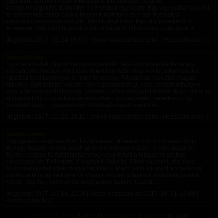
bugyiban. Szépen lassan elkezdődött a büntetésed az apró
szemtelenségekért. Bűnhődtél és élvezted egyszerre. Egy egy csattanásra fel
fel szisszentél, mikor csak a kezem lendítettem és a szelét érezted
automatikusan összerándultál. Nem tudtad mikor kapod a következőt a
fenekedre. Hallottam,hogy elcsuklik a hangod, láttam,hogy potyognak a...
Megjelent:
2017. 10. 24. 09:55
| Utolsó hozzászólás: Soha | Hozzászólások: 0
Bemocskolva
Egyszer elváltak útjaink mégis visszatértél. Más szolgája lettél de valami
visszahúzott hozzám. Amit csak tőlem kaphattál meg. Amiért a könnyeidet
hullattad mert keményen el lettél fenekelve. Ribancnak nevezted magad
akinek a legféltettebb kincsét nem kaphattam meg, nem becsteleníthettem
meg, nem mocskolhattam be. Ezt nem tudtam elfogadni eleinte. Majd mikor az
ajtóban a falhoz nyomtalak és elkezdtem játszani veled, sejtettem,hogy
betörhető vagy. Engedelmesen felvetted a nyakörvedet és...
Megjelent:
2017. 10. 23. 18:10
| Utolsó hozzászólás: Soha | Hozzászólások: 0
Szigorú csend
Tegnap este megharagított! Tiszteletlenül írt nekem mikor pontosan tudja
jól,hogy hogyan kommunikálhat velem. Mérges voltam rá nem tagadom.
Egyben kegyes is, felajánlottam,hogy jóvá teheti a hibáját ha szóban
bocsánatot kér. Felhívtam. Kicsengett. Felvette. Mivel nagyon tudta,hogy
hibázott elkezdett tőlem bocsánatot kérni. Majd mikor kifogyott a szavakból
kérdezgette,hogy hallom-e őt. Válaszom csak sóhajok formájában jutott el
hozzá, hisz neki volt mondanivalója nem nekem. Csend....
Megjelent:
2017. 10. 14. 11:18
| Utolsó hozzászólás:
2017. 10. 31. 16:40
|
Hozzászólások: 2
« Előző
[1-20]
[21-40]
[41-60]
[61-80]
[81-100]
[101-104]