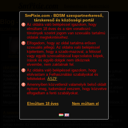
Bejelentkezés
Regisztráció
SmPixie.com - BDSM szexpartnerkereső,
társkereső és közösségi portál
Blog - guminadrag
Az oldalra való belépéssel igazolom, hogy
elmúltam 18 éves és a rám vonatkozó
BDSM Blogok
» Blog - guminadrag
törvények szerint jogom van szexuális tartalmú
oldalak megtekintéséhez.
Lapok: 1/1
Elfogadom, hogy az oldal tartalma erősen
szexuális jellegű. Az oldalra való belépéssel
kijelentem, hogy a szado-mazoval, a fétissel
vagy egyéb szexualitással kapcsolatos képek,
guminadrag
írások és egyéb dolgok nem ütköznek
elveimbe, nem zaklatnak fel.
régi élményem
Az oldalra való belépéssel igazolom, hogy
Középkorú úriember vagyok. Gyerekkori élményeim sokszor eszembe jutnak.
elolvastam a Felhasználási szabályokat és
Nagyon sokáig vagy 4-5 éves koromig adott a mama rám guminadrágot.
feltételeket.
ÁSZF
Azokban a régi szép időkben minden kisgyerek guminadrágos volt!!Békebeli
gumibugyi , rózsaszín valódi gumiból,erősítő csíkokkal a combjain és a
Amennyiben közvetlenül valamelyik belső oldalt
derekán. Isteni gumi illatú selymes tapintású. Imádtam a guminadrágot abban
nyitom meg, tudomásul veszem, hogy közvetve
lenni játszani A kakilás mindig problémát jelentett. Mindig visszatartottam a
elfogadtam a fenti szabályokat.
kakit, nem akartam kakilni! Vagy öt napja nem volt semmi a...
Megjelent:
2024. 09. 18. 14:56
| Utolsó hozzászólás: Soha | Hozzászólások: 0
Elmúltam 18 éves
Nem múltam el
A nagymamánál.
Kisgyerek koromban sokszor napokig voltam a nagymamánál. Szigórú
nagyika volt. Nagyon odafigyelt rám. Mindig figyelte,hogy az unokája tudott e
aznap kakilni. Ez volt a mániája,hogy a gyereknek minden nap kakilnia