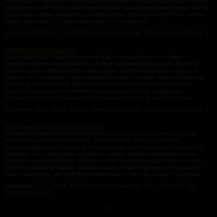
kell.Amúgy is mindig szorúlásos gyerek voltam A fürdőszobában egy komplett
felszerelése volt. Régi zománcozott irrigátor. Gumilepedő gumikesztyű stb. Ha
reggel nem tudtam kakilni,már mondta kisfiam nem fáj a hasid? Nem volt ma
reggel kaki ugye??? Hogy tudjál kakilni és ne fájjon a...
Megjelent:
2014. 01. 24. 13:02
| Utolsó hozzászólás: Soha | Hozzászólások: 0
Megint kisgyerek vagyok
Szerepjáték Kati Mama és Ani néni!! Kati a mama Ani néni a nővére.
Bepúderezed és bepelenkázod a Zolikát. Guminadrágot adsz rá. Nem tud
kakilni a Zolika. Nővéred Ani mama nagyon dühös és javasolja hogy jól el
kellene verni a gyereket hogy megtanulja kakilni kell.Kati mama megengedi
neki hogy elverje Zolikát. Előveszi a nadrágszíjat.Na most megkapod a
magadét ha anyád nem vert el!! Ani néni egy párnát rak az ágyra és
megparancsolja a Zolikának feküdj a párnára hogy a feneked magasan...
Megjelent:
2013. 01. 18. 09:04
| Utolsó hozzászólás: Soha | Hozzászólások: 0
Kati mama beöntést ad a Zolikának.
Szintén egy gyerekkori élményem volt. Hétvégére sokszor meglátogatott
minket a mama nővére Kati néni. Csinos nő volt ,és nagyon kedves.
Guminadrágban voltam és már megint szokás szerint visszatartottam a kakit.
Legalább négy napja nem volt semmi. Reggel amikor felébredtem mama
megnézte a guminadrágot : kisfiam ma már a negyedik nap hogy nincs kaki.
Ezt nem szabad azt tudod? Beöntést kapsz megint !!Ha lesz időm beadom
neked a beöntést, de most főznöm kell először. Nem fáj a hasid? De mama...
Megjelent:
2012. 12. 11. 13:31
| Utolsó hozzászólás:
2012. 12. 11. 17:38
|
Hozzászólások: 1
[1-4]