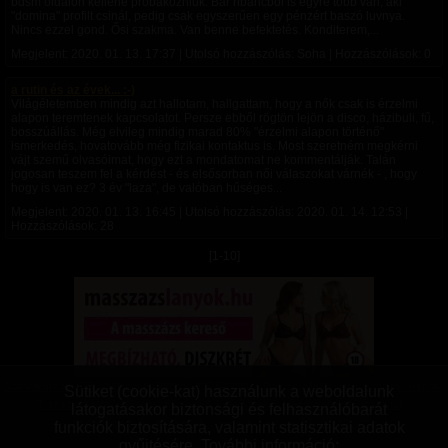
bdsm oldalon kellene próbákozniuk. Bár ribancból is egyre több van, aki
"domina" profilt csinál, pedig csak egyszerűen egy pénzért baszó luvnya.
Nincs ezzel gond. Ősi szakma. Van benne befektetés. Konditerem,...
Megjelent:
2020. 01. 13. 17:37
| Utolsó hozzászólás: Soha | Hozzászólások: 0
a rutin és az évek... :-)
Világéletemben mindig azt hallotam, hallgattam, hogy a nők csak is érzelmi
alapon teremtenek kapcsolatot. Persze ebből rögtön lejön a disco, házibuli, fű,
bosszúállás. Még elvileg mindig marad 80% "érzelmi alapon történő"
ismerkedés, hovatovább még fizikai kontaktus is. Most szeretném megkérni
vájt szemű olvasóimat, hogy ezt a mondatomat ne kommentálják. Talán
jogosan teszem fel a kérdést - és elsősorban női válaszokat várnék - , hogy
hogy is van ez? 3 év "laza", de valóban hűséges...
Megjelent:
2020. 01. 13. 16:45
| Utolsó hozzászólás:
2020. 01. 14. 12:53
|
Hozzászólások: 28
[1-10]
Domina úrnők
|
Szolgalányok, Rabnők
|
Switchek
|
Domok, Mesterek
|
Szolgák, Rabok
|
Sütiket (cookie-kat) használunk a weboldalunk
Transzvesztiták
|
Transzneműek
|
Fetisiszták
|
Mazochisták
|
Szadisták
|
látogatásakor biztonsági és felhasználóbarát
Aszexuálisok
|
Bizonytalanok
|
Vanillák
|
Párok
|
Pro felhasználók
funkciók biztosítására, valamint statisztikai adatok
gyűjtésére. További információ: