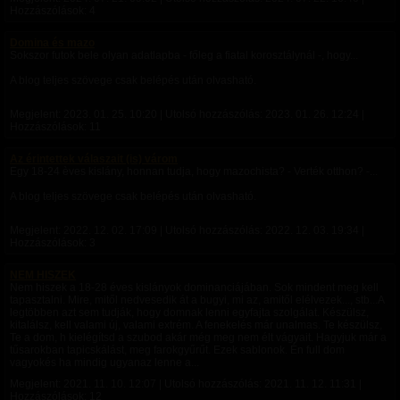
Hozzászólások: 4
Domina és mazo
Sokszor futok bele olyan adatlapba - főleg a fiatal korosztálynál -, hogy...
A blog teljes szövege csak belépés után olvasható.
Megjelent:
2023. 01. 25. 10:20
| Utolsó hozzászólás:
2023. 01. 26. 12:24
|
Hozzászólások: 11
Az érintettek válaszait (is) várom
Egy 18-24 èves kislány, honnan tudja, hogy mazochista? - Verték otthon? -...
A blog teljes szövege csak belépés után olvasható.
Megjelent:
2022. 12. 02. 17:09
| Utolsó hozzászólás:
2022. 12. 03. 19:34
|
Hozzászólások: 3
NEM HISZEK
Nem hiszek a 18-28 éves kislányok dominanciájában. Sok mindent meg kell
tapasztalni. Mire, mitől nedvesedik át a bugyi, mi az, amitől elélvezek..., stb...A
legtöbben azt sem tudják, hogy domnak lenni egyfajta szolgálat. Készülsz,
kitalálsz, kell valami új, valami extrém. A fenekelés már unalmas. Te készülsz,
Te a dom, h kielégítsd a szubod akár még meg nem élt vágyait. Hagyjuk már a
tűsarokban tapicskálást, meg farokgyűrűt. Ezek sablonok. Én full dom
vagyokés ha mindig ugyanaz lenne a...
Megjelent:
2021. 11. 10. 12:07
| Utolsó hozzászólás:
2021. 11. 12. 11:31
|
Hozzászólások: 12