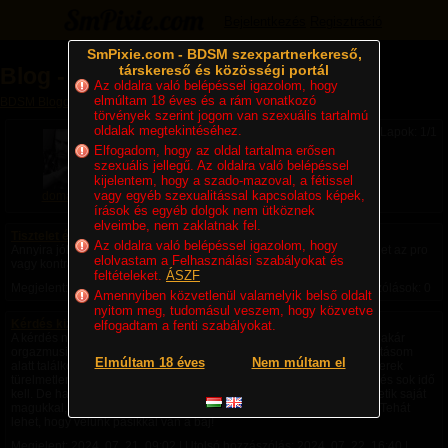
Bejelentkezés
Regisztráció
SmPixie.com - BDSM szexpartnerkereső,
társkereső és közösségi portál
Blog - domain
Az oldalra való belépéssel igazolom, hogy
elmúltam 18 éves és a rám vonatkozó
BDSM Blogok
» Blog - domain
törvények szerint jogom van szexuális tartalmú
oldalak megtekintéséhez.
Lapok: 1/1
Elfogadom, hogy az oldal tartalma erősen
szexuális jellegű. Az oldalra való belépéssel
kijelentem, hogy a szado-mazoval, a fétissel
vagy egyéb szexualitással kapcsolatos képek,
domain
írások és egyéb dolgok nem ütköznek
elveimbe, nem zaklatnak fel.
Tisztelet és kedvesség
Az oldalra való belépéssel igazolom, hogy
Annyira jól esik Isten gyarló fiának, ha egy üzenetre választ kap. Lehet az pro
elolvastam a Felhasználási szabályokat és
vagy kontra. Ezen nincs mit túl filozófiálni. Raymund
feltételeket.
ÁSZF
Megjelent:
2025. 12. 01. 13:17
| Utolsó hozzászólás: Soha | Hozzászólások: 0
Amennyiben közvetlenül valamelyik belső oldalt
nyitom meg, tudomásul veszem, hogy közvetve
Kérdés kizárólag NŐK felé!
elfogadtam a fenti szabályokat.
A kérdés nagyon rövid lesz: miért nem szeretik egyes Nők a nyalást, akár
orgazmusig? Mi a gát, ami miatt lemondanak róla? “Hosszú” pályafutásom
Elmúltam 18 éves
Nem múltam el
alatt találkoztam ilyen szituval. Ott a görcsösség talán az előző partnerek
türelmetlensége volt. Igen vannak Nők, akik lassabban oldódnak fel és sok idő
kell. De ha beleszaladnak néhány türelmetlen partnerbe, akkor elhitetik saját
magukkal, hogy KÉPTELENEK elélvezni egy nyelv+ujj(ak) kombón. Tehát
lehet, hogy velünk pasikkal van a baj!
Megjelent:
2024. 07. 21. 09:02
| Utolsó hozzászólás:
2024. 07. 22. 16:40
|