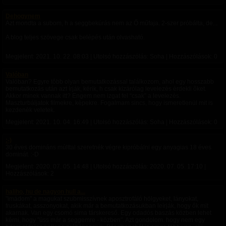
Dehogynem
Azt mondta a subom, h a seggbekúrás nem az Ő műfaja. 2-szer próbálta, de...
A blog teljes szövege csak belépés után olvasható.
Megjelent:
2021. 10. 22. 08:03
| Utolsó hozzászólás: Soha | Hozzászólások: 0
Valóban
Valóban? Egyre tôbb olyan bemutatkozással találkozom, ahol egy hosszabb
bemutatkozás után azt írják, kérik, h csak kizárólag levelezés èrdekli õket.
Akkor minek vannak itt? Engem nem izgat fel “csak” a levelezès.
Maszturbáljatok filmekre, kèpekre. Fogalmam sincs, hogy ismeretlenül mit is
kezdenèk veletek.
Megjelent:
2021. 10. 04. 16:49
| Utolsó hozzászólás: Soha | Hozzászólások: 0
:-)
30 éves domináns múlttal szeretnék végre kipróbálni egy anyagias 18 éves
dominát. :-D
Megjelent:
2020. 07. 05. 14:48
| Utolsó hozzászólás:
2020. 07. 05. 17:10
|
Hozzászólások: 2
haliho, hu de nagyon hull a...
"imádom" a magukat szubmisszívnek aposztrofáló hölgyeket, lányokat,
fruskákat, asszonyokat, akik már a bemutatkozásukban leírják, hogy ők mit
akarnak. Van egy csomó sima társkereső. Egy odadós baszás közben lehet
kérni, hogy "üss már a seggemre - közben". Azt gondolom. hogy nem egy